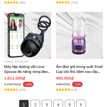
(380)
(379)
LOVE SPOUSE
Máy tập dương vật Love
Âm đạo giả trong suốt Snail
Spouse đa năng vòng đeo
Cup cốc thủ dâm cao cấp
điều khiển qua app tiện lợi
nam giới
1.812.000₫
400.000₫
2.106.000₫
448.000₫
-14%
-11%
(378)
(378)
1
2
3
4
5