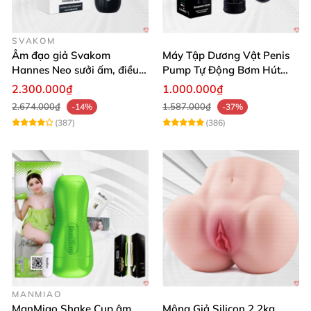
SVAKOM
Âm đạo giả Svakom
Máy Tập Dương Vật Penis
Hannes Neo sưởi ấm, điều
Pump Tự Động Bơm Hút
khiển app thông minh
Kích Thước Lớn
2.300.000₫
1.000.000₫
2.674.000₫
1.587.000₫
-14%
-37%
(387)
(386)
MANMIAO
ManMiao Shake Cup âm
Mông Giả Silicon 2.2kg