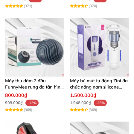
(373)
(370)
Máy thủ dâm 2 đầu
Máy bú mút tự động Zini đa
FunnyMee rung đa tần hình
chức năng nam silicone
bóng Pokemon trẻ trung
mềm mại an toàn
800.000₫
1.500.000₫
909.000₫
1.948.000₫
-12%
-23%
(369)
(369)