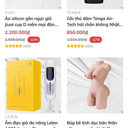
JIUAI
TENGA
Áo silicon gắn ngực giả
Cốc thủ dâm Tenga Air-
Jiuai cup D mềm mại độn
Tech hút chân không Nhật
ngực tự nhiên cho nam
Bản, silicone an toàn
2.200.000₫
850.000₫
2.558.000₫
1.024.000₫
-14%
-17%
(493)
(489)
LETEN
Âm đạo giả đa năng Leten
Búp bê tình dục bán thân