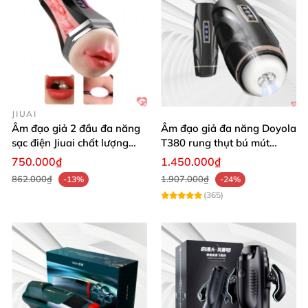
JIUAI
Âm đạo giả 2 đầu đa năng
Âm đạo giả đa năng Doyola
sạc điện Jiuai chất lượng
T380 rung thụt bú mút
cao
silicon y tế cao cấp
750.000₫
1.450.000₫
862.000₫
1.907.000₫
-13%
-24%
(365)