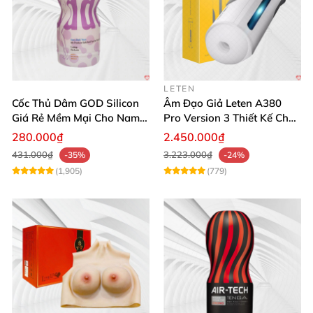
LETEN
Cốc Thủ Dâm GOD Silicon
Âm Đạo Giả Leten A380
Giá Rẻ Mềm Mại Cho Nam
Pro Version 3 Thiết Kế Chân
Giới
Thực
280.000₫
2.450.000₫
431.000₫
3.223.000₫
-35%
-24%
(1,905)
(779)