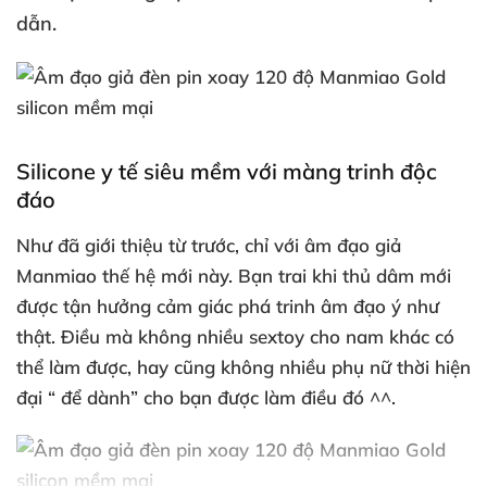
dẫn.
Silicone y tế siêu mềm
với màng trinh độc
đáo
Như
đã giới thiệu từ trước
, chỉ
với âm đạo giả
Manmiao thế hệ mới này
. Bạn trai khi thủ dâm mới
được tận hưởng cảm giác phá trinh âm đạo ý như
thật
. Điều
mà không nhiều sextoy cho nam khác
có
thể làm
được
, hay
cũng không nhiều phụ nữ thời hiện
đại “
để dành” cho bạn
được làm điều đó ^^.