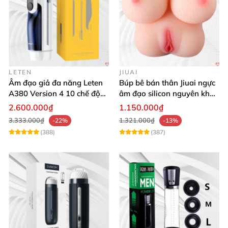
LETEN
JIUAI
Âm đạo giả đa năng Leten
Búp bê bán thân Jiuai ngực
A380 Version 4 10 chế độ
âm đạo silicon nguyên khối
bú mút sục
cao cấp
2.600.000₫
1.150.000₫
3.333.000₫
1.321.000₫
-22%
-13%
(388)
(387)