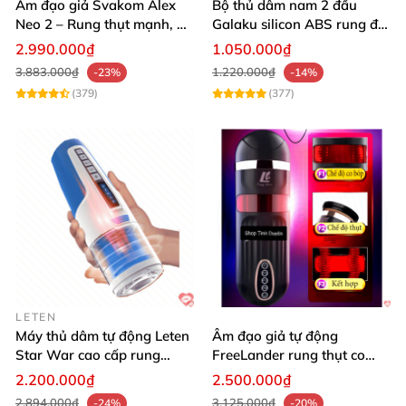
Âm đạo giả Svakom Alex
Bộ thủ dâm nam 2 đầu
Neo 2 – Rung thụt mạnh, đa
Galaku silicon ABS rung đa
năng, cải tiến mới
chức năng kích thích
2.990.000₫
1.050.000₫
3.883.000₫
1.220.000₫
-23%
-14%
(379)
(377)
LETEN
Máy thủ dâm tự động Leten
Âm đạo giả tự động
Star War cao cấp rung
FreeLander rung thụt co
xoay thụt
bóp cực mạnh Nhật Bản
2.200.000₫
2.500.000₫
2.894.000₫
3.125.000₫
-24%
-20%