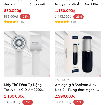
đạo giả mini nhỏ gọn mềm
Nguyên Khối Âm Đạo Hậu
mịn
Môn Siêu Thật
650.000₫
1.150.000₫
866.000₫
1.493.000₫
-25%
-23%
(382)
(381)
SVAKOM
Máy Thủ Dâm Tự Động
Âm đạo giả Svakom Alex
Trouvaille CID AM2002
Neo 2 – Rung thụt mạnh, đa
Mạnh Mẽ Dễ Lên Đỉnh
năng, cải tiến mới
1.100.000₫
2.990.000₫
1.466.000₫
3.883.000₫
-25%
-23%