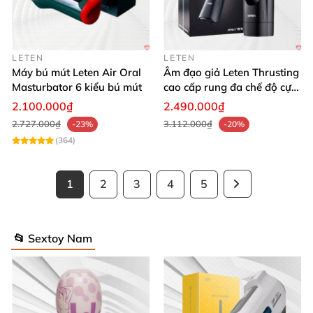
LETEN
LETEN
Máy bú mút Leten Air Oral
Âm đạo giả Leten Thrusting
Masturbator 6 kiểu bú mút
cao cấp rung đa chế độ cực
khoái mới
2.100.000₫
2.490.000₫
2.727.000₫
3.112.000₫
-23%
-20%
(364)
1
2
3
4
5
📂 Sextoy Nam