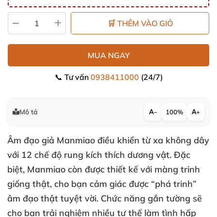
🛒 THÊM VÀO GIỎ
MUA NGAY
📞 Tư vấn
0938411000
(24/7)
Mô tả
−
100%
+
Âm đạo giả Manmiao điều khiển từ xa không dây
với 12 chế độ rung kích thích dương vật
.
Đặc
biệt
, Manmiao còn
được thiết kế
với màng trinh
giống thật
, cho bạn cảm giác
được “phá trinh”
âm đạo thật tuyệt vời
. Chức năng gắn tường
sẽ
cho bạn trải nghiệm nhiều tư thế làm tình hấp