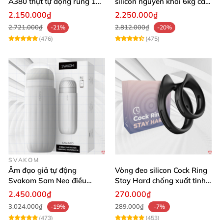
A380 thụt tự động rung 10
silicon nguyên khối 6kg cao
chế độ
cấp giá rẻ
2.150.000₫
2.250.000₫
2.721.000₫
2.812.000₫
-21%
-20%
(476)
(475)
SVAKOM
Âm đạo giả tự động
Vòng đeo silicon Cock Ring
Svakom Sam Neo điều
Stay Hard chống xuất tinh
khiển app webcam cao cấp
sớm
2.450.000₫
270.000₫
3.024.000₫
289.000₫
-19%
-7%
(473)
(453)