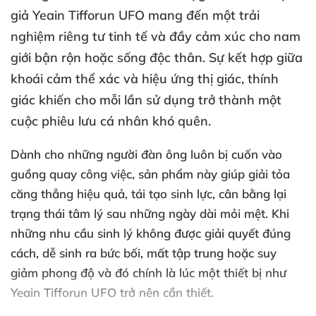
giả Yeain Tifforun UFO
mang đến một trải
nghiệm
riêng tư tinh tế
và đầy cảm xúc cho nam
giới bận rộn
hoặc sống độc thân
. Sự kết hợp giữa
khoái cảm thể xác
và hiệu ứng thị giác
, thính
giác khiến cho mỗi lần sử dụng trở thành một
cuộc phiêu lưu cá nhân khó quên
.
Dành cho
những người đàn ông luôn bị cuốn vào
guồng quay công việc
, sản phẩm này giúp giải tỏa
căng thẳng hiệu quả
, tái tạo sinh lực
, cân bằng lại
trạng thái tâm lý sau
những ngày dài mỏi mệt
.
Khi
những nhu cầu sinh lý không
được giải quyết đúng
cách
, dễ sinh ra bức bối
, mất tập trung
hoặc suy
giảm phong độ
và đó chính là lúc một thiết bị như
Yeain Tifforun UFO trở nên cần thiết
.