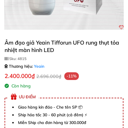
Âm đạo giả Yeain Tifforun UFO rung thụt tỏa
nhiệt màn hình LED
Sku:
4815
Thương hiệu:
Yeain
2.400.000₫
2.696.000₫
-11%
Còn hàng
ƯU ĐIỂM
Giao hàng kín đáo - Che tên SP 📦
Ship hỏa tốc 30 - 60 phút (cả đêm) ⚡
Miễn Ship cho đơn hàng từ 300.000đ