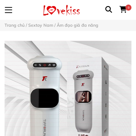
0
Trang chủ
/
Sextoy Nam
/
Âm đạo giả đa năng