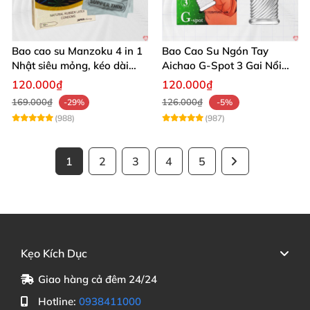
Bao cao su Manzoku 4 in 1
Bao Cao Su Ngón Tay
Nhật siêu mỏng, kéo dài
Aichao G-Spot 3 Gai Nổi
thời gian quan hệ
Lớn Tăng Khoái Cảm Khi
120.000₫
120.000₫
Quan Hệ
169.000₫
126.000₫
-29%
-5%
(988)
(987)
1
2
3
4
5
Kẹo Kích Dục
Giao hàng cả đêm 24/24
Hotline:
0938411000