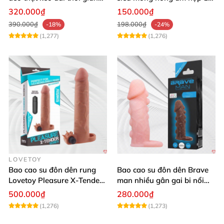
quan hệ
cái an toàn
320.000₫
150.000₫
390.000₫
198.000₫
-18%
-24%
(1,277)
(1,276)
LOVETOY
Bao cao su đôn dên rung
Bao cao su đôn dên Brave
Lovetoy Pleasure X-Tender
man nhiều gân gai bi nổi
tăng kích thước mạnh
tăng kích thước
500.000₫
280.000₫
(1,276)
(1,273)