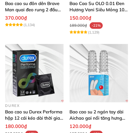
Bao cao su đôn dên Brave
Bao Cao Su OLO 0.01 Đen
Man quai đeo rung 2 đầu
Hương Vani Siêu Mỏng 10
nhánh phụ
Cái
370.000₫
150.000₫
(1,134)
189.000₫
-21%
(1,129)
DUREX
Bao cao su Durex Performa
Bao cao su 2 ngón tay dài
hộp 12 cái kéo dài thời gian
Aichao gai nổi tăng hưng
an toàn
phấn mượt 2 cái trong hộp
180.000₫
120.000₫