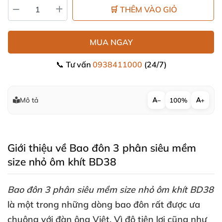
🛒 THÊM VÀO GIỎ
MUA NGAY
📞 Tư vấn
0938411000
(24/7)
Mô tả
−
100%
+
Giới thiệu về Bao đôn 3 phân siêu mềm
size nhỏ ôm khít BD38
Bao đôn 3 phân siêu mềm size nhỏ ôm khít BD38
là một trong
những dòng bao đôn
rất
được ưa
chuộng
với đàn ông Việt
. Vì độ tiện lợi
cũng như