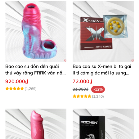
Bao cao su đôn dên quái
Bao cao su X-men bi to gai
thú vảy rồng FRRK vân nổi
li ti cảm giác mới lạ sung
hở đầu có quai đeo bìu
sướng
920.000₫
72.000₫
(1,269)
81.000₫
-12%
(1,240)