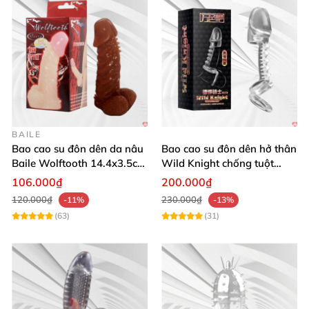
BAILE
Bao cao su đôn dên da nâu
Bao cao su đôn dên hở thân
Baile Wolftooth 14.4x3.5cm
Wild Knight chống tuột
tăng kích thước hoàn hảo
tăng khoái cảm
106.000₫
200.000₫
120.000₫
230.000₫
-11%
-13%
(63)
(31)