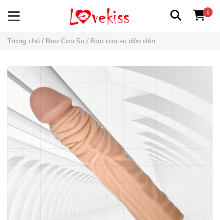
0
Trang chủ
/
Bao Cao Su
/
Bao cao su đôn dên