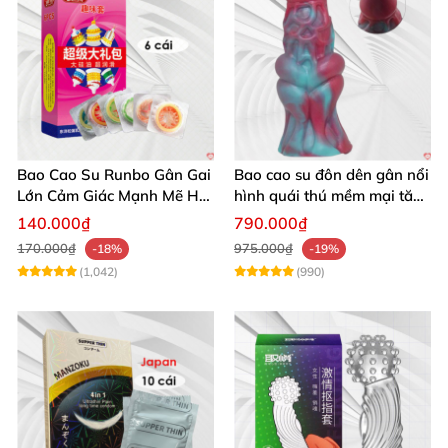
Bao Cao Su Runbo Gân Gai
Bao cao su đôn dên gân nổi
Lớn Cảm Giác Mạnh Mẽ Hút
hình quái thú mềm mại tăng
Hồn
khoái cảm
140.000₫
790.000₫
170.000₫
975.000₫
-18%
-19%
(1,042)
(990)