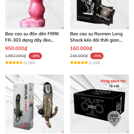
Bao cao su đôn dên FRRK
Bao cao su Rocmen Long
FR‑303 dạng dây đeo
Shock kéo dài thời gian
silicon y tế
quan hệ hộp 12 cái
950.000₫
160.000₫
1.862.000₫
246.000₫
-49%
-35%
(1,160)
(1,159)