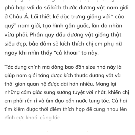
phù hợp
với đa số kích thước dương vật nam giới
ở Châu Á. Lối thiết kế đặc trưng giống
với “
của
quý” nam giới
, tạo hình gân guốc
, làn da nhăn
vừa phải
. Phần quy đầu dương vật giống thật
siêu đẹp
, bảo đảm
sẽ kích thích chị em phụ nữ
ngay khi nhìn thấy “củ khoai” to này.
Tác dụng chính
mà dòng bao đôn size nhỏ này là
giúp nam giới tăng
được kích thước dương vật
và
thời gian quan hệ
được dài hơn nhiều
. Mang lại
những cảm giác sung sướng tuyệt vời nhất
, khiến chị
em phải rên rỉ
và âm đạo bắn nước tung tóe
. Cả hai
tìm kiếm
được thời điểm thích hợp
để cùng nhau lên
đỉnh cực khoái cùng lúc.
Bao đôn 3 phân
được làm
với tông màu Nude không