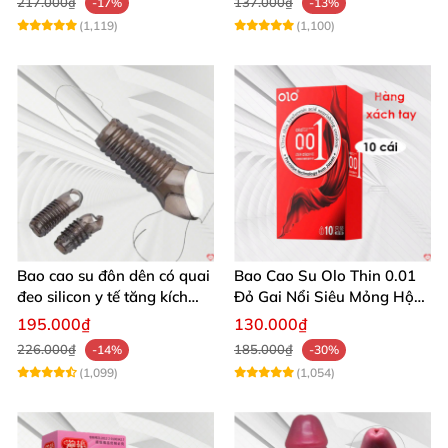
217.000₫
137.000₫
-17%
-13%
(1,119)
(1,100)
Bao cao su đôn dên có quai
Bao Cao Su Olo Thin 0.01
đeo silicon y tế tăng kích
Đỏ Gai Nổi Siêu Mỏng Hộp
thước kéo dài
10c
195.000₫
130.000₫
226.000₫
185.000₫
-14%
-30%
(1,099)
(1,054)