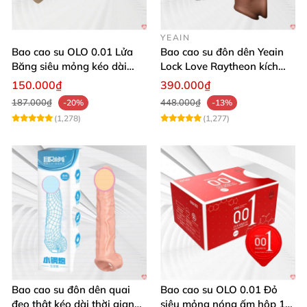
YEAIN
Bao cao su OLO 0.01 Lửa
Bao cao su đôn dên Yeain
Băng siêu mỏng kéo dài
Lock Love Raytheon kích
thời gian gân gai
thích cực mạnh
150.000₫
390.000₫
187.000₫
448.000₫
-20%
-13%
(1,278)
(1,277)
Bao cao su đôn dên quai
Bao cao su OLO 0.01 Đỏ
đeo thật kéo dài thời gian
siêu mỏng nóng ấm hộp 10