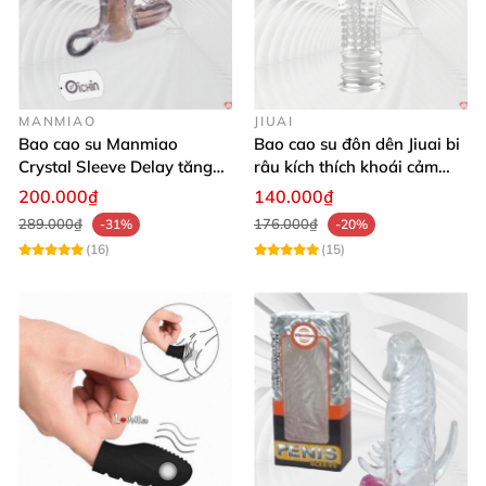
MANMIAO
JIUAI
Bao cao su Manmiao
Bao cao su đôn dên Jiuai bi
Crystal Sleeve Delay tăng
râu kích thích khoái cảm
kích thước
mạnh mẽ
200.000₫
140.000₫
289.000₫
176.000₫
-31%
-20%
(16)
(15)