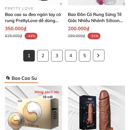
PRETTY LOVE
Bao cao su đeo ngón tay có
Bao Đôn Có Rung Sừng Tê
rung PrettyLove dễ dùng
Giác Nhiều Nhánh Silicon
kích thích
Mềm Dẻo
350.000₫
200.000₫
625.000₫
290.000₫
-44%
-31%
1
2
3
4
5
📂 Bao Cao Su