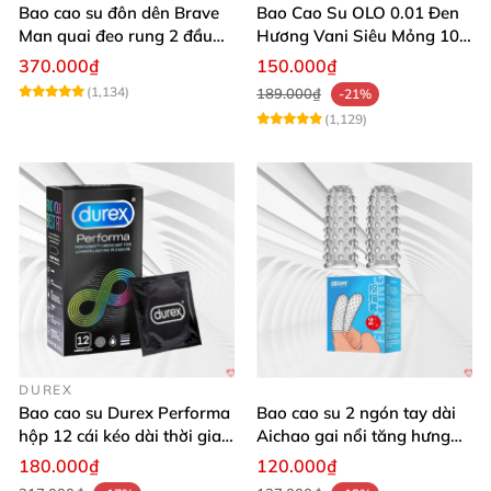
Bao cao su đôn dên Brave
Bao Cao Su OLO 0.01 Đen
Man quai đeo rung 2 đầu
Hương Vani Siêu Mỏng 10
nhánh phụ
Cái
370.000₫
150.000₫
(1,134)
189.000₫
-21%
(1,129)
DUREX
Bao cao su Durex Performa
Bao cao su 2 ngón tay dài
hộp 12 cái kéo dài thời gian
Aichao gai nổi tăng hưng
an toàn
phấn mượt 2 cái trong hộp
180.000₫
120.000₫