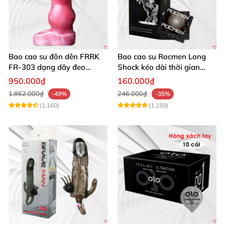
Bao cao su đôn dên FRRK
Bao cao su Rocmen Long
FR‑303 dạng dây đeo
Shock kéo dài thời gian
silicon y tế
quan hệ hộp 12 cái
950.000₫
160.000₫
1.862.000₫
246.000₫
-49%
-35%
(1,160)
(1,159)