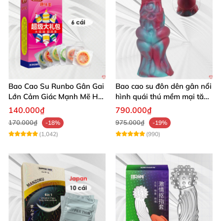
Bao Cao Su Runbo Gân Gai
Bao cao su đôn dên gân nổi
Lớn Cảm Giác Mạnh Mẽ Hút
hình quái thú mềm mại tăng
Hồn
khoái cảm
140.000₫
790.000₫
170.000₫
975.000₫
-18%
-19%
(1,042)
(990)