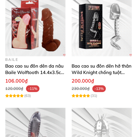
BAILE
Bao cao su đôn dên da nâu
Bao cao su đôn dên hở thân
Baile Wolftooth 14.4x3.5cm
Wild Knight chống tuột
tăng kích thước hoàn hảo
tăng khoái cảm
106.000₫
200.000₫
120.000₫
230.000₫
-11%
-13%
(63)
(31)