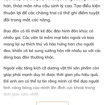
hơn
, thỏa mãn nhu cầu sinh lý cao
. Tạo điều kiện
thuận lợi
để
các chàng trai
có thể ghi điểm
tuyệt
đối trong mắt
các nàng.
Bao đôn có lối thiết kế độc đáo hình đôn khúc có
nhiều gai
. Các viên bi mềm mại bên ngoài vỏ bao
mang lại sự thích thú
và hào hứng hơn cho người
đeo
, khiến cô bé sung sướng hôn
rất nhiều so
với
các
dòng bao đôn thường khác.
Ngoài việc tăng kích cỡ dương vật
thì sản phẩm còn
giúp phái mạnh duy trì
được thời gian yêu hiệu quả
.
Để anh em
có thể tự tin rằng mình
có thể đưa người
tình nóng bỏng
của mình lên đỉnh cực khoái trong
thời gian sớm nhất.