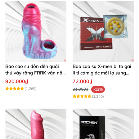
Bao cao su đôn dên quái
Bao cao su X-men bi to gai
thú vảy rồng FRRK vân nổi
li ti cảm giác mới lạ sung
hở đầu có quai đeo bìu
sướng
920.000₫
72.000₫
(1,269)
81.000₫
-12%
(1,240)