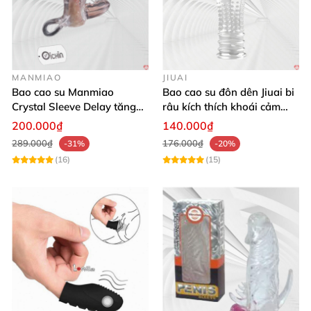
MANMIAO
JIUAI
Bao cao su Manmiao
Bao cao su đôn dên Jiuai bi
Crystal Sleeve Delay tăng
râu kích thích khoái cảm
kích thước
mạnh mẽ
200.000₫
140.000₫
289.000₫
176.000₫
-31%
-20%
(16)
(15)