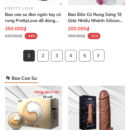
PRETTY LOVE
Bao cao su đeo ngón tay có
Bao Đôn Có Rung Sừng Tê
rung PrettyLove dễ dùng
Giác Nhiều Nhánh Silicon
kích thích
Mềm Dẻo
350.000₫
200.000₫
625.000₫
290.000₫
-44%
-31%
1
2
3
4
5
📂 Bao Cao Su