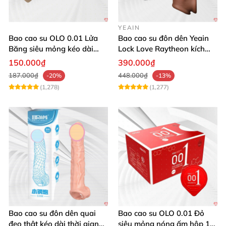
YEAIN
Bao cao su OLO 0.01 Lửa
Bao cao su đôn dên Yeain
Băng siêu mỏng kéo dài
Lock Love Raytheon kích
thời gian gân gai
thích cực mạnh
150.000₫
390.000₫
187.000₫
448.000₫
-20%
-13%
(1,278)
(1,277)
Bao cao su đôn dên quai
Bao cao su OLO 0.01 Đỏ
đeo thật kéo dài thời gian
siêu mỏng nóng ấm hộp 10