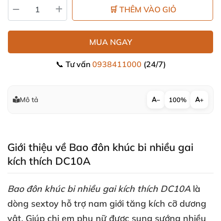
🛒 THÊM VÀO GIỎ
MUA NGAY
📞 Tư vấn
0938411000
(24/7)
Mô tả
−
100%
+
Giới thiệu về Bao đôn khúc bi nhiều gai
kích thích DC10A
Bao đôn khúc bi nhiều gai kích thích DC10A
là
dòng sextoy hỗ trợ nam giới tăng kích cỡ dương
vật
. Giúp chị em phụ nữ
được sung sướng nhiều