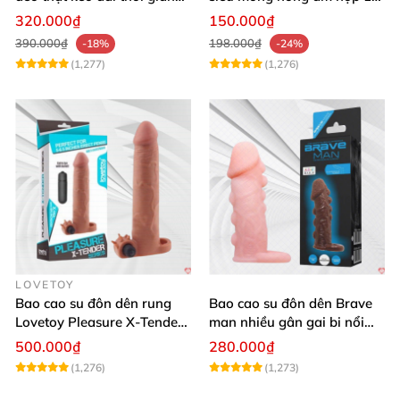
quan hệ
cái an toàn
320.000₫
150.000₫
390.000₫
198.000₫
-18%
-24%
(1,277)
(1,276)
LOVETOY
Bao cao su đôn dên rung
Bao cao su đôn dên Brave
Lovetoy Pleasure X-Tender
man nhiều gân gai bi nổi
tăng kích thước mạnh
tăng kích thước
500.000₫
280.000₫
(1,276)
(1,273)