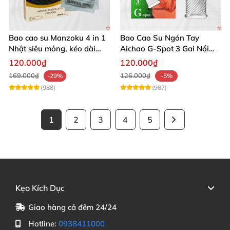
Bao cao su Manzoku 4 in 1
Bao Cao Su Ngón Tay
Nhật siêu mỏng, kéo dài
Aichao G-Spot 3 Gai Nổi
thời gian quan hệ
Lớn Tăng Khoái Cảm Khi
120.000₫
120.000₫
Quan Hệ
169.000₫
126.000₫
-29%
-5%
(988)
(987)
1
2
3
4
5
Kẹo Kích Dục
Giao hàng cả đêm 24/24
Hotline:
0938411000