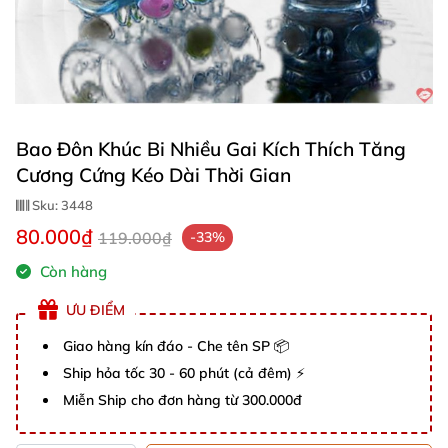
Bao Đôn Khúc Bi Nhiều Gai Kích Thích Tăng
Cương Cứng Kéo Dài Thời Gian
Sku:
3448
80.000₫
119.000₫
-33%
Còn hàng
ƯU ĐIỂM
Giao hàng kín đáo - Che tên SP 📦
Ship hỏa tốc 30 - 60 phút (cả đêm) ⚡
Miễn Ship cho đơn hàng từ 300.000đ