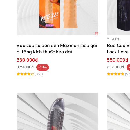
YEAIN
Bao cao su đôn dên Maxman siêu gai
Bao Cao S
bi tăng kích thước kéo dài
Lock Love
Thước
330.000₫
550.000₫
379.000₫
632.000₫
-13%
(851)
(57