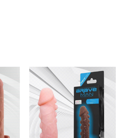
ới lên đỉnh nhiều lần.