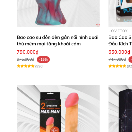
Để xa khỏi tầm tay
của trẻ em.
LOVETOY
Bao cao su đôn dên gân nổi hình quái
Bao Cao S
thú mềm mại tăng khoái cảm
Đầu Kích 
790.000₫
650.000₫
975.000₫
747.000₫
-19%
(990)
(92