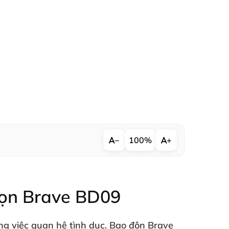
−
100%
+
họn Brave BD09
ng việc quan hệ tình dục
. Bao đôn Brave