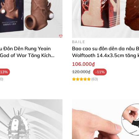
BAILE
u Đôn Dên Rung Yeain
Bao cao su đôn dên da nâu B
 God of War Tăng Kích
Wolftooth 14.4x3.5cm tăng 
thước hoàn hảo
106.000₫
120.000₫
-13%
-11%
0)
(63)