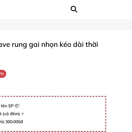
ve rung gai nhọn kéo dài thời
2%
 tên SP 📦
út (cả đêm) ⚡
 từ 300.000đ