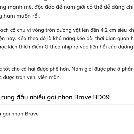
cùng mạnh mẽ
, độc đáo
để nam giới
có thể dễ dàng ch
g ham muốn rồi.
 kích cỡ chu vi vòng tròn dương vật
lên đến 4,2 cm siêu k
ện nay
. Kéo theo đó là khả năng kéo dài thời gian quan 
c kích thích điểm G theo nhịp ra vào liên hồi
của dương
c tốt cho cả hai
được phê hơn
. Nam giới
được phê ở phần
ục
được trọn vẹn
, viên mãn.
 rung đầu nhiều gai nhọn Brave BD09
u gai nhọn Brave