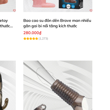
cao cấp
, an toàn
với sức khỏe
của người dùng
.
 sử dụng
được nhiều lần.
etoy
Bao cao su đôn dên Brave man nhiều
 vào bên trong thành âm đạo
của đối phương
.
 thước
gân gai bi nổi tăng kích thước
280.000₫
(1,273)
ẽ làm
các nàng yêu thích
. Bởi vì trong
quá
i dòng bao đôn gai thông thường
. Cả hai
sẽ
 khiến nàng tăng thêm ham muốn
và hưng
êm nhiều kiểu làm tình
và thực hiện ở
các địa
ại bao cao su bình thường khác
. Có thể nói chỉ
 em Brave về
để
phục vụ cho chuyện chăn gối