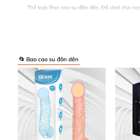
Thể loại: Bao cao su đôn dên
, Đồ chơi cho n
Tính năng: Tăng kích thước dương vật
, kéo dà
Chất liệu: Silicon + TPE mềm dẻo dai
, an toàn
Thiết kế: Nhiều gai mềm
, có rung.
📂 Bao cao su đôn dên
Pin: Sử dụng pin mini.
Kích thước sản phẩm: 140mm – 42mm.
Hãng sản xuất: Baile Sex.
Xuất xứ: Mỹ.
Cấu tạo
và công dụng
của Bao đôn 