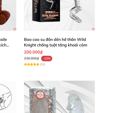
aile
Bao cao su đôn dên hở thân Wild
kích
Knight chống tuột tăng khoái cảm
200.000₫
230.000₫
-13%
(31)