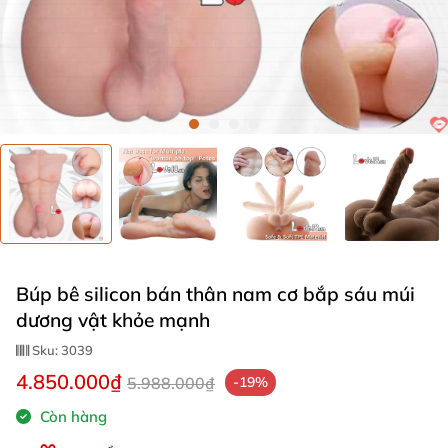
Búp bê silicon bán thân nam cơ bắp sáu múi
dương vật khỏe mạnh
Sku:
3039
4.850.000₫
5.988.000₫
-19%
Còn hàng