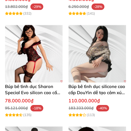
13.802.000₫
6.250.000₫
-29%
-28%
(332)
(141)
Búp bê tình dục Sharon
Búp bê tình dục silicone cao
Special Evo silicon cao cấp
cấp DouYin dễ tạo cảm xúc
nhập Mỹ chính hãng
thật
78.000.000₫
110.000.000₫
95.121.000₫
183.333.000₫
-18%
-40%
(135)
(113)