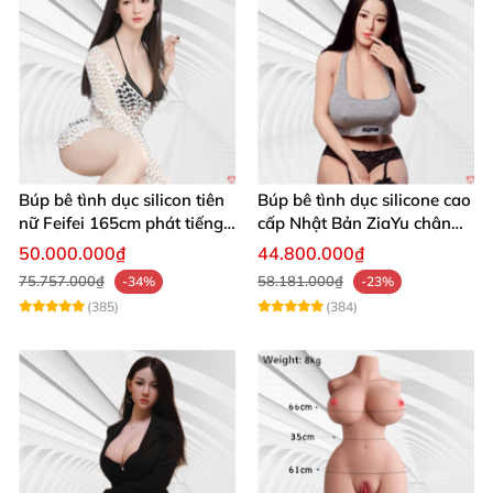
Búp bê tình dục silicon tiên
Búp bê tình dục silicone cao
nữ Feifei 165cm phát tiếng
cấp Nhật Bản ZiaYu chân
thật như người
thật mềm mại cho nam
50.000.000₫
44.800.000₫
75.757.000₫
58.181.000₫
-34%
-23%
(385)
(384)