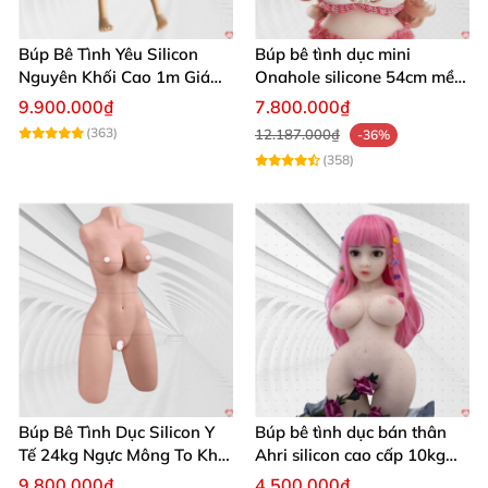
Búp Bê Tình Yêu Silicon
Búp bê tình dục mini
Nguyên Khối Cao 1m Giá
Onahole silicone 54cm mềm
Rẻ Xinh Đẹp
mại giá rẻ dễ di chuyển
9.900.000₫
7.800.000₫
(363)
12.187.000₫
-36%
(358)
Búp Bê Tình Dục Silicon Y
Búp bê tình dục bán thân
Tế 24kg Ngực Mông To Khít
Ahri silicon cao cấp 10kg
Chặt
chân thật giá rẻ hấp dẫn
9.800.000₫
4.500.000₫