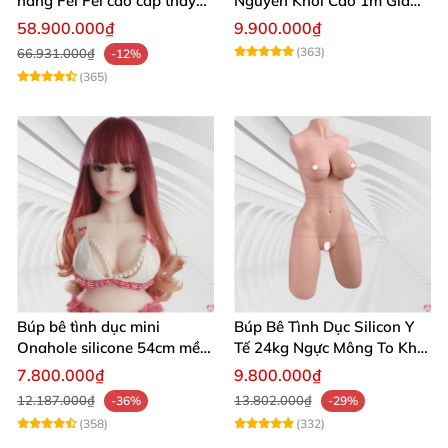
nàng Fei Fei cao cấp thay
Nguyên Khối Cao 1m Giá
thế bạn tình cực chân thật
Rẻ Xinh Đẹp
58.900.000₫
9.900.000₫
(363)
66.931.000₫
-12%
(365)
Búp bê tình dục mini
Búp Bê Tình Dục Silicon Y
Onahole silicone 54cm mềm
Tế 24kg Ngực Mông To Khít
mại giá rẻ dễ di chuyển
Chặt
7.800.000₫
9.800.000₫
12.187.000₫
13.802.000₫
-36%
-29%
(358)
(332)