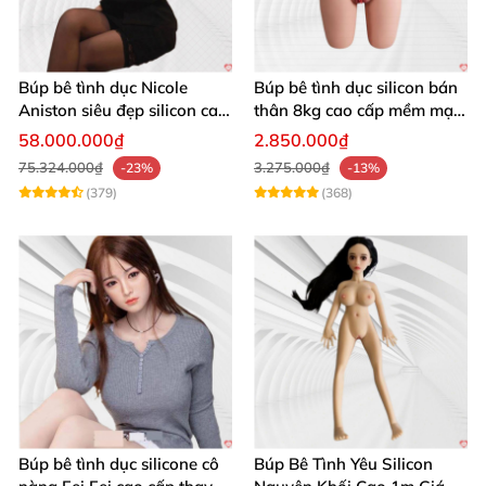
Búp bê tình dục Nicole
Búp bê tình dục silicon bán
Aniston siêu đẹp silicon cao
thân 8kg cao cấp mềm mại
cấp
tự nhiên
58.000.000₫
2.850.000₫
75.324.000₫
3.275.000₫
-23%
-13%
(379)
(368)
Búp bê tình dục silicone cô
Búp Bê Tình Yêu Silicon