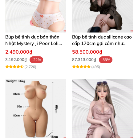
Búp bê tình dục bán thân
Búp bê tình dục silicone cao
Nhật Mystery Ji Poor Loli
cấp 170cm gợi cảm như
TPE cao cấp
thật chơi búp bê cao cấp
2.490.000₫
58.500.000₫
3.192.000₫
87.313.000₫
-22%
-33%
(2,720)
(495)