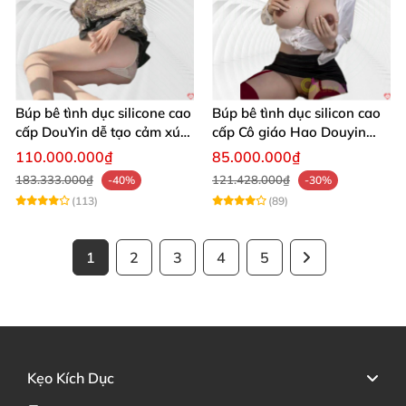
Búp bê tình dục silicone cao
Búp bê tình dục silicon cao
cấp DouYin dễ tạo cảm xúc
cấp Cô giáo Hao Douyin
thật
ngực khủng
110.000.000₫
85.000.000₫
183.333.000₫
121.428.000₫
-40%
-30%
(113)
(89)
1
2
3
4
5
Kẹo Kích Dục