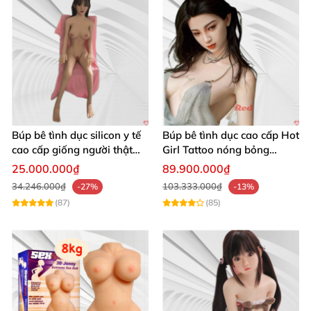
Búp bê tình dục silicon y tế
Búp bê tình dục cao cấp Hot
cao cấp giống người thật
Girl Tattoo nóng bỏng
1m50
quyến rũ
25.000.000₫
89.900.000₫
34.246.000₫
103.333.000₫
-27%
-13%
(87)
(85)