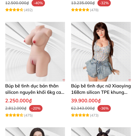
12.500.000₫
13.235.000₫
-40%
-32%
(492)
(478)
Búp bê tình dục bán thân
Búp bê tình dục nữ Xiaoying
silicon nguyên khối 6kg cao
168cm silicon TPE khung
cấp giá rẻ
xương thép chống gãy
2.250.000₫
39.900.000₫
2.812.000₫
62.343.000₫
-20%
-36%
(475)
(473)