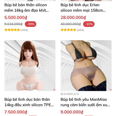
Búp bê bán thân silicon
Búp bê tình dục Erlan
mềm 16kg âm đạo khít
silicon mềm mại 158cm
hồng khung thép
rung rên co bóp
5.500.000₫
28.000.000₫
9.016.000₫
40.000.000₫
-39%
-30%
(494)
(494)
MANMIAO
Búp bê tình dục bán thân
Búp bê tình yêu ManMiao
14kg đầu xinh silicon TPE
rung cảm biến sưởi ấm xuất
mềm
tinh tự động
7.500.000₫
9.000.000₫