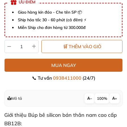
ƯU ĐIỂM
Giao hàng kín đáo - Che tên SP 📦
Ship hỏa tốc 30 - 60 phút (cả đêm) ⚡
Miễn Ship cho đơn hàng từ 300.000đ
🛒 THÊM VÀO GIỎ
MUA NGAY
📞 Tư vấn
0938411000
(24/7)
Mô tả
−
100%
+
Giới thiệu Búp bê silicon bán thân nam cao cấp
BB12B: