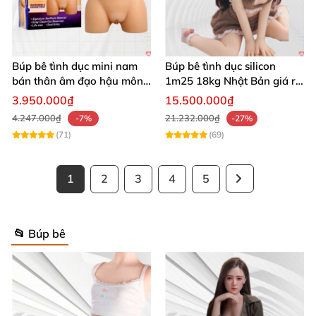
Búp bê tình dục mini nam
Búp bê tình dục silicon
bán thân âm đạo hậu môn
1m25 18kg Nhật Bản giá rẻ
hưng phấn bất tận
cao cấp
3.950.000₫
15.500.000₫
4.247.000₫
21.232.000₫
-7%
-27%
(71)
(69)
1
2
3
4
5
📂 Búp bê