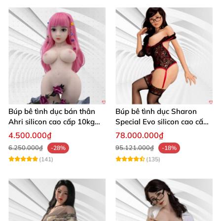
Búp bê tình dục bán thân
Búp bê tình dục Sharon
Ahri silicon cao cấp 10kg
Special Evo silicon cao cấp
chân thật giá rẻ hấp dẫn
nhập Mỹ chính hãng
4.500.000₫
78.000.000₫
6.250.000₫
95.121.000₫
-28%
-18%
(141)
(135)