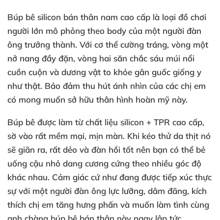
Búp bê silicon bán thân nam cao cấp
là loại đồ chơi
người lớn mô phỏng theo body
của một người đàn
ông trưởng thành
. Với cơ thể cường tráng
, vòng một
nở nang đầy đặn
, vòng hai săn chắc sáu múi nổi
cuồn cuộn
và dương vật to khỏe gân guốc giống y
như thật
. Bảo đảm thu hút ánh nhìn
của
các chị em
có
mong muốn sở hữu thân hình hoàn mỹ này.
Búp bê
được làm từ chất liệu silicon + TPR cao cấp
,
sờ vào
rất mềm mại
, mịn màn
.
Khi kéo thử da thịt nó
sẽ giãn ra
,
rất dẻo
và đàn hồi tốt nên bạn
có thể bẻ
uống cậu nhỏ dang cương cứng theo nhiều góc độ
khác nhau
. Cảm giác cứ như đang
được tiếp xúc thực
sự
với một người đàn ông lực lưỡng
, dâm đãng
, kích
thích chị em tăng hưng phấn
và muốn làm tình cùng
anh chàng búp bê bán thân này ngay lập tức.