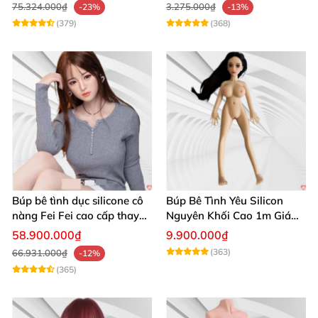
75.324.000₫
3.275.000₫
-23%
-13%
(379)
(368)
Búp bê tình dục silicone cô
Búp Bê Tình Yêu Silicon
nàng Fei Fei cao cấp thay
Nguyên Khối Cao 1m Giá
thế bạn tình cực chân thật
Rẻ Xinh Đẹp
58.900.000₫
9.900.000₫
(363)
66.931.000₫
-12%
(365)