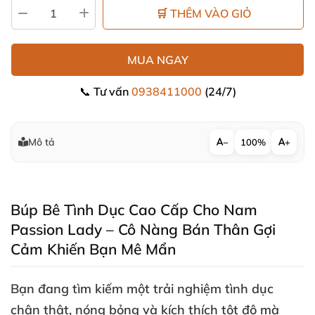
🛒 THÊM VÀO GIỎ
MUA NGAY
📞 Tư vấn
0938411000
(24/7)
Mô tả
−
100%
+
Búp Bê Tình Dục Cao Cấp Cho Nam
Passion Lady – Cô Nàng Bán Thân Gợi
Cảm Khiến Bạn Mê Mẩn
Bạn đang tìm kiếm một trải nghiệm tình dục
chân thật
, nóng bỏng
và kích thích tột độ
mà