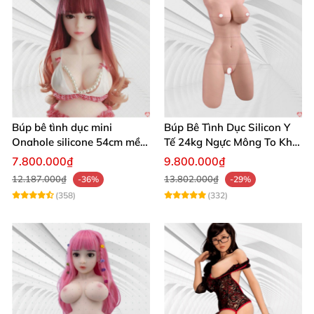
Búp bê tình dục mini
Búp Bê Tình Dục Silicon Y
Onahole silicone 54cm mềm
Tế 24kg Ngực Mông To Khít
mại giá rẻ dễ di chuyển
Chặt
7.800.000₫
9.800.000₫
12.187.000₫
13.802.000₫
-36%
-29%
(358)
(332)