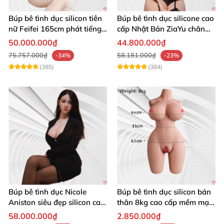
Búp bê tình dục silicon tiên
Búp bê tình dục silicone cao
nữ Feifei 165cm phát tiếng
cấp Nhật Bản ZiaYu chân
thật như người
thật mềm mại cho nam
50.000.000₫
44.800.000₫
75.757.000₫
58.181.000₫
-34%
-23%
(385)
(384)
Búp bê tình dục Nicole
Búp bê tình dục silicon bán
Aniston siêu đẹp silicon cao
thân 8kg cao cấp mềm mại
cấp
tự nhiên
58.000.000₫
2.850.000₫