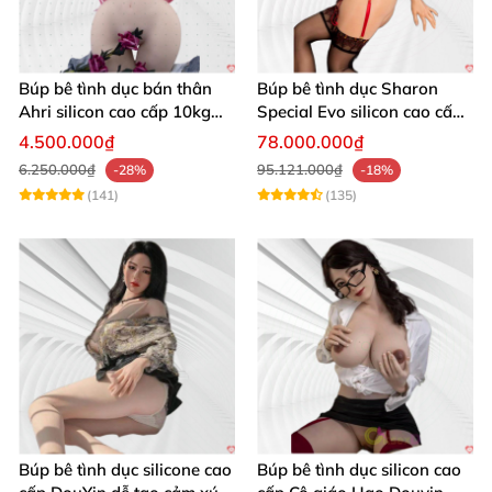
Búp bê tình dục bán thân
Búp bê tình dục Sharon
Ahri silicon cao cấp 10kg
Special Evo silicon cao cấp
chân thật giá rẻ hấp dẫn
nhập Mỹ chính hãng
4.500.000₫
78.000.000₫
6.250.000₫
95.121.000₫
-28%
-18%
(141)
(135)
Búp bê tình dục silicone cao
Búp bê tình dục silicon cao