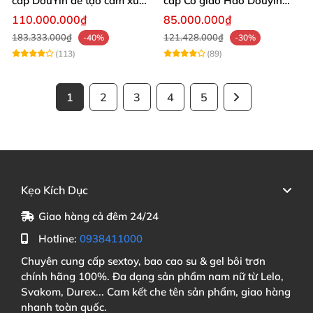
cấp DouYin dễ tạo cảm xúc
cấp Cô giáo Hao Douyin
thật
ngực khủng
110.000.000₫
85.000.000₫
183.333.000₫
121.428.000₫
-40%
-30%
(113)
(89)
1
2
3
4
5
Kẹo Kích Dục
Giao hàng cả đêm 24/24
Hotline:
0938411000
Chuyên cung cấp sextoy, bao cao su & gel bôi trơn
chính hãng 100%. Đa dạng sản phẩm nam nữ từ Lelo,
Svakom, Durex... Cam kết che tên sản phẩm, giao hàng
nhanh toàn quốc.