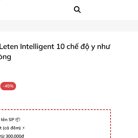
eten Intelligent 10 chế độ y như
lòng
-45%
 tên SP 📦
út (cả đêm) ⚡
 từ 300.000đ