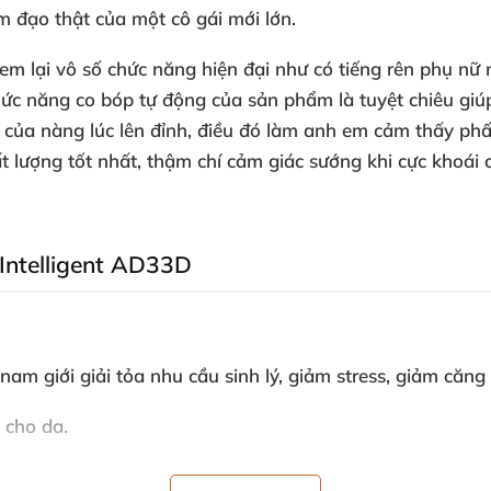
m đạo thật
của một cô gái mới lớn.
m lại vô số chức năng hiện đại như có tiếng rên phụ nữ 
hức năng co bóp tự động
của sản phẩm là tuyệt chiêu g
t
của nàng lúc lên đỉnh
, điều đó làm anh em cảm thấy phấ
t lượng tốt nhất
, thậm chí cảm giác sướng khi cực khoái
 Intelligent AD33D
 nam giới giải tỏa nhu cầu sinh lý
, giảm stress
, giảm căng
 cho da.