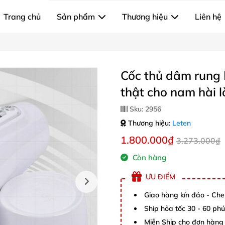
Trang chủ
Sản phẩm
Thương hiệu
Liên hệ
Cốc thủ dâm rung L
thật cho nam hài 
Sku:
2956
Thương hiệu:
Leten
1.800.000₫
3.273.000₫
Còn hàng
ƯU ĐIỂM
Giao hàng kín đáo - Che
Ship hỏa tốc 30 - 60 ph
Miễn Ship cho đơn hàng