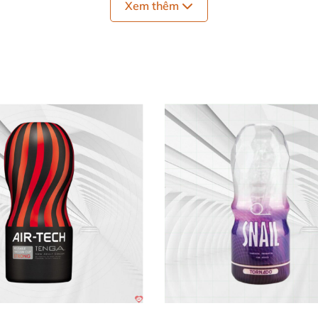
Xem thêm
 thủ dâm Leten Intelligent AD33D