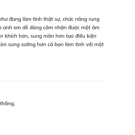
như đang làm tình thật sự
, chức năng rung
iúp anh em dễ dàng cảm nhận
được một âm
n khích hơn
, sung mãn hơn tạo điều kiện
 còn sung sướng hơn cả bạn làm tình
với một
 thẳng.