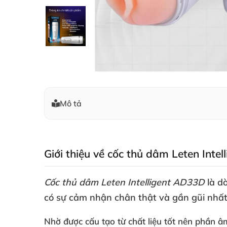
Mô tả
Giới thiệu về cốc thủ dâm Leten Inte
Cốc thủ dâm Leten Intelligent AD33D
là d
có sự cảm nhận chân thật
và gần gũi nhấ
Nhờ
được cấu tạo từ chất liệu tốt nên phần â