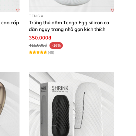
g.
ể dễ dàng vệ sinh sản phẩm.
TENGA
E cao cấp
Trứng thủ dâm Tenga Egg silicon co
dãn ngụy trang nhỏ gọn kích thích
350.000₫
 cao dưới 30 độ C.
416.000₫
-16%
(48)