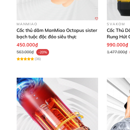
MANMIAO
SVAKOM
Cốc thủ dâm ManMiao Octopus sister
Cốc Thủ D
bạch tuộc độc đáo siêu thực
Rung Hút 
450.000₫
990.000₫
563.000₫
1.477.000₫
-20%
(36)