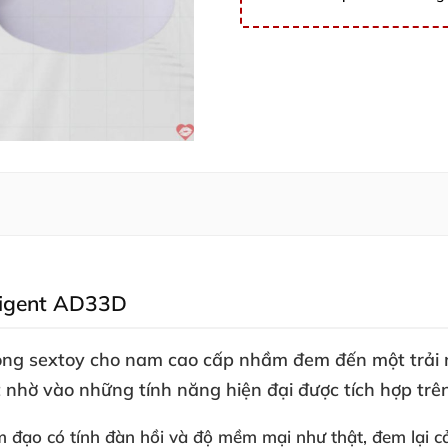
lligent AD33D
òng sextoy cho nam cao cấp nhầm đem đến một trải n
t nhờ vào
những tính năng hiện đại
được tích hợp trên
m đạo có tính đàn hồi
và độ mềm mại như thật
, đem lại c