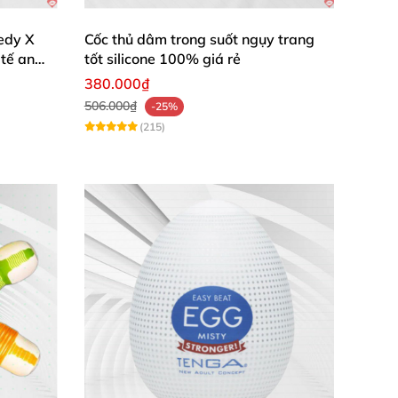
động mang đến cho người sử dụng cảm giác như
edy X
Cốc thủ dâm trong suốt ngụy trang
àng dâm đãng khao khát anh chàng kích
 tế an
tốt silicone 100% giá rẻ
i
được cảm giác hưng phấn khi sử dụng món
380.000₫
506.000₫
-25%
(215)
 phòng thơm
. Dùng khăn sạch lau khô khi