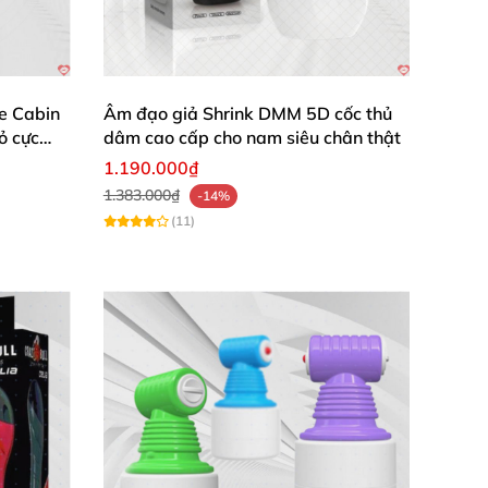
e Cabin
Âm đạo giả Shrink DMM 5D cốc thủ
ỏ cực
dâm cao cấp cho nam siêu chân thật
1.190.000₫
1.383.000₫
-14%
(11)