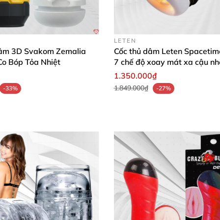
LETEN
âm 3D Svakom Zemalia
Cốc thủ dâm Leten Spacetim
Co Bóp Tỏa Nhiệt
7 chế độ xoay mát xa cậu nh
phê
1.350.000₫
1.849.000₫
-33%
-27%