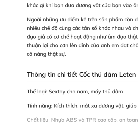
khác gì khi bạn đưa dương vật
của bạn vào â
Ngoài
những ưu điểm kể trên sản phẩm còn đe
nhiều chế độ cùng
các tần số khác nhau
và c
đạo giả có cơ chế hoạt động như âm đạo thậ
thuận lợi cho cơn lên đỉnh
của anh em đạt chấ
cô nàng thật sự.
Thông tin chi tiết Cốc thủ dâm Leten
Thể loại: Sextoy cho nam
, máy thủ dâm
Tính năng: Kích thích
, mát xa dương vật
, giúp
Chất liệu: Nhựa ABS
và TPR cao cấp
, an toan
Kích thước: Dài 24.6cm
, rộng 8.8cm