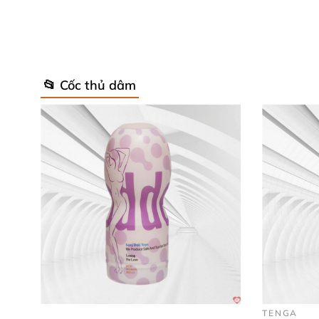
Rung: 10 chế độ
Âm thanh: Rên (
có thể sử dụng tai phone)
📂 Cốc thủ dâm
Năng lượng: Pin sạc bằng điện
Hãng sản xuất: Leten
Xuất xứ: Nhật Bản
Mô tả cấu tạo
và chức năng
của Cốc
TENGA