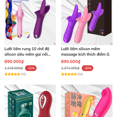
Lưỡi liếm rung 10 chế độ
Lưỡi liếm silicon mềm
silicon siêu mềm gai nổi
massage kích thích điểm G
kích thích nữ
890.000₫
890.000₫
1.126.000₫
1.271.000₫
-21%
-30%
(95)
(89)