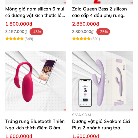
Mông giả nam silicon 6 múi
Zalo Queen Bess 2 silicon
có dương vật kích thước lớn
cao cấp 4 đầu phụ rung
cực thật
nhiệt đa điểm
1.800.000₫
2.850.000₫
3.157.000₫
3.800.000₫
-43%
-25%
(349)
(301)
SVAKOM
Trứng rung Bluetooth Thiên
Dương vật giả Svakom Cici
Nga kích thích điểm G âm
Plus 2 nhánh rung toả
vật thay đổi không khí yêu
nhiệt, điều khiển app
1.600.000₫
1.600.000₫