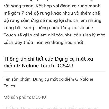
rất sang trọng
. Kết hợp
với động cơ rung mạnh
mẽ gồm 7 chế độ rung khác nhau
và thêm chế
độ rung cảm ứng
sẽ mang lại cho chị em
những
cung bậc sung sướng chưa từng có
. Nalone
Touch
sẽ giúp chị em giải tỏa nhu cầu sinh lý một
cách đầy thỏa mãn
và thăng hoa nhất.
Thông tin chi tiết
của Dụng cụ mát xa
điểm G Nalone Touch DC54U
Tên sản phẩm: Dụng cụ mát xa điểm G Nalone
Touch
Mã sản phẩm: DC54U
Thể loại: Dụng cụ mát xa điểm G
, Đồ chơi cho nữ