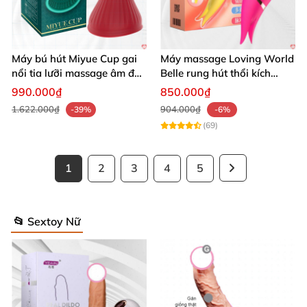
Máy bú hút Miyue Cup gai
Máy massage Loving World
nổi tia lưỡi massage âm đạo
Belle rung hút thổi kích
ngực
thích nhũ
990.000₫
850.000₫
1.622.000₫
904.000₫
-39%
-6%
(69)
1
2
3
4
5
📂 Sextoy Nữ