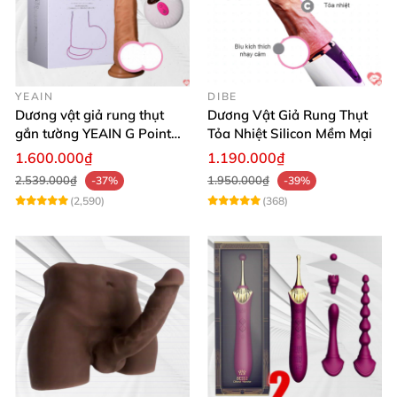
YEAIN
DIBE
Dương vật giả rung thụt
Dương Vật Giả Rung Thụt
gắn tường YEAIN G Point
Tỏa Nhiệt Silicon Mềm Mại
tỏa nhiệt điều khiển từ xa
1.600.000₫
1.190.000₫
2.539.000₫
1.950.000₫
-37%
-39%
(2,590)
(368)