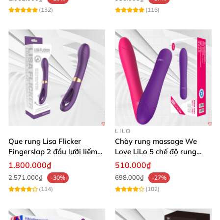
thế không cho người khác mượn dùng chung
để
(132)
(116)
tránh lây nhiễm
các bệnh qua đường tình dục
nhé.
LILO
Que rung Lisa Flicker
Chày rung massage We
Fingerslap 2 đầu lưỡi liếm
Love LiLo 5 chế độ rung
massage điểm G mô phỏng
silicon
1.800.000₫
510.000₫
2.571.000₫
698.000₫
-30%
-27%
(114)
(102)