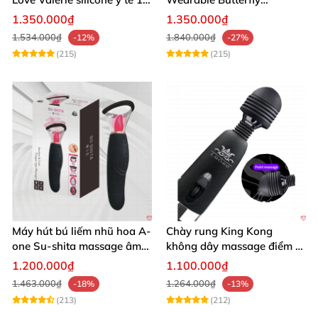
chế độ rung
Bluetooth Đa Năng
1.350.000₫
1.350.000₫
1.534.000₫
1.840.000₫
-12%
-27%
(215)
(215)
Máy hút bú liếm nhũ hoa A-
Chày rung King Kong
one Su-shita massage âm
không dây massage điểm G
đạo độc đáo
sạc USB tiện lợi cao cấp
1.200.000₫
1.100.000₫
1.463.000₫
1.264.000₫
-18%
-13%
(213)
(212)