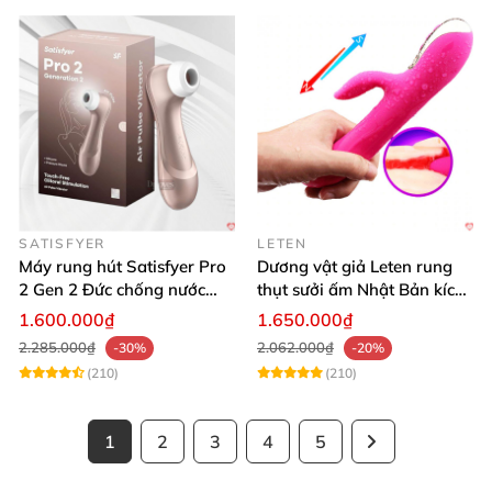
SATISFYER
LETEN
Máy rung hút Satisfyer Pro
Dương vật giả Leten rung
2 Gen 2 Đức chống nước
thụt sưởi ấm Nhật Bản kích
massage điểm G sạc pin
thích điểm G
1.600.000₫
1.650.000₫
2.285.000₫
2.062.000₫
-30%
-20%
(210)
(210)
1
2
3
4
5