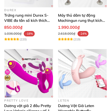
DUREX
Trứng rung mini Durex S-
Máy thủ dâm tự động
VIBE đa tần số kích thích
Machingun rung thụt kích
điểm G
thích âm đạo cực phê
850.000₫
1.990.000₫
1.036.000₫
2.618.000₫
-18%
-24%
(220)
(219)
PRETTY LOVE
LETEN
Dương vật giả 2 đầu Pretty
Dương Vật Giả Leten
Love Valerie silicone y tế 12
Wearable Butterfly