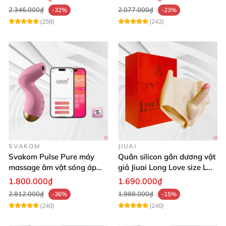
2.346.000₫
2.077.000₫
-32%
-23%
(258)
(242)
SVAKOM
JIUAI
Svakom Pulse Pure máy
Quần silicon gắn dương vật
massage âm vật sóng áp
giả Jiuai Long Love size L
lực điều khiển app cao cấp
cho nữ les
1.800.000₫
1.690.000₫
2.812.000₫
1.988.000₫
-36%
-15%
(240)
(240)