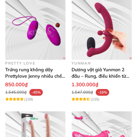
PRETTY LOVE
YUNMAN
Trứng rung không dây
Dương vật giả Yunman 2
Prettylove Jenny nhiều chế
đầu – Rung, điều khiển từ
độ rung silicone Nhật
xa cho les cực phê
850.000₫
1.300.000₫
1.545.000₫
1.547.000₫
-45%
-16%
(239)
(235)