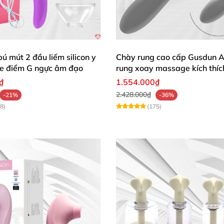
ú mút 2 đầu liếm silicon y
Chày rung cao cấp Gusdun A
e điểm G ngực âm đạo
rung xoay massage kích thí
mẽ cho nữ
₫
1.554.000₫
2.428.000₫
-21%
-36%
8)
(175)