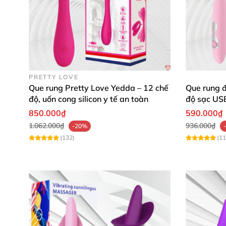
PRETTY LOVE
Que rung Pretty Love Yedda – 12 chế
Que rung 
độ, uốn cong silicon y tế an toàn
độ sạc US
850.000₫
590.000₫
1.062.000₫
936.000₫
-20%
(132)
(11