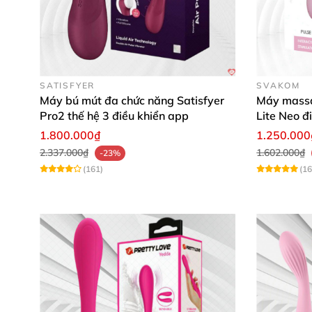
SATISFYER
SVAKOM
Máy bú mút đa chức năng Satisfyer
Máy massa
Pro2 thế hệ 3 điều khiển app
Lite Neo đ
1.800.000₫
1.250.000
2.337.000₫
1.602.000₫
-23%
(161)
(16