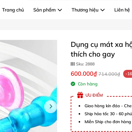
Trang chủ
Sản phẩm
Thương hiệu
Liên hệ
Dụng cụ mát xa hậ
thích cho gay
Sku:
2888
600.000₫
714.000₫
-1
Còn hàng
ƯU ĐIỂM
Giao hàng kín đáo - Che
Ship hỏa tốc 30 - 60 ph
Miễn Ship cho đơn hàng