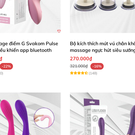
ge điểm G Svakom Pulse
Bộ kích thích mút vú chân kh
iều khiển app bluetooth
massage ngực hút siêu sướn
₫
270.000₫
321.000₫
-22%
-16%
0)
(148)