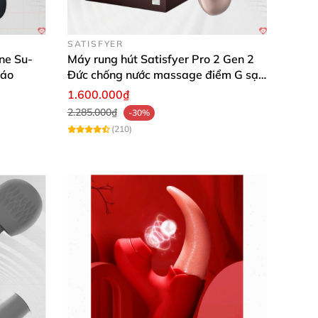
SATISFYER
ne Su-
Máy rung hút Satisfyer Pro 2 Gen 2
đáo
Đức chống nước massage điểm G sạc
pin
1.600.000₫
 xát vàn đạt
được khoái cảm tuyệt vời nhất
2.285.000₫
-30%
(210)
ờng hợp làm giảm tuổi thọ
của máy.