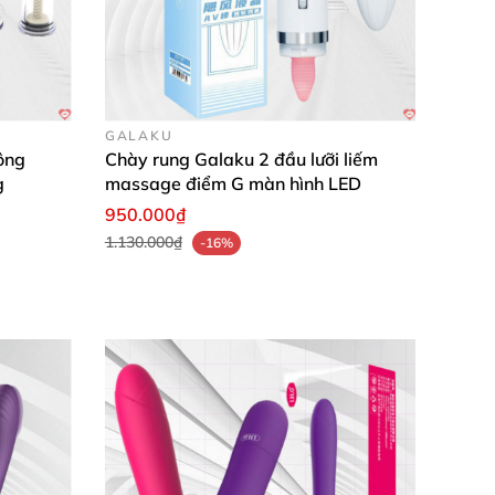
GALAKU
ông
Chày rung Galaku 2 đầu lưỡi liếm
g
massage điểm G màn hình LED
950.000₫
1.130.000₫
-16%