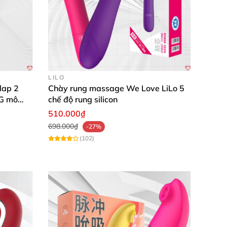
LILO
lap 2
Chày rung massage We Love LiLo 5
 G mô
chế độ rung silicon
510.000₫
698.000₫
-27%
(102)