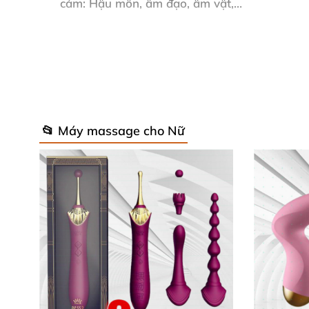
cảm: Hậu môn
, âm đạo
, âm vật,…
Sản phẩm
được cấu tạo từ chất liệu Silicone 
lưu hành trên toàn quốc
. Với nhiều chế độ ru
📂 Máy massage cho Nữ
Mát xa hậu môn cao cấp sử dụng cho cửa sa
được nhiều điểm nhô càng tốt.
Thiết kế như
các viên bi nối tiếp nhau giúp 
rung
, cùng
với chất liệu tốt thân thiện
với làn
Giờ đây
với đồ chơi tình dục trong tầm tay 
lớn làm cho phụ nữ
và nam giới thõa mãn nhu 