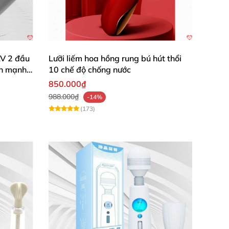
V 2 đầu
Lưỡi liếm hoa hồng rung bú hút thổi
ch mạnh
10 chế độ chống nước
850.000₫
988.000₫
-14%
(173)