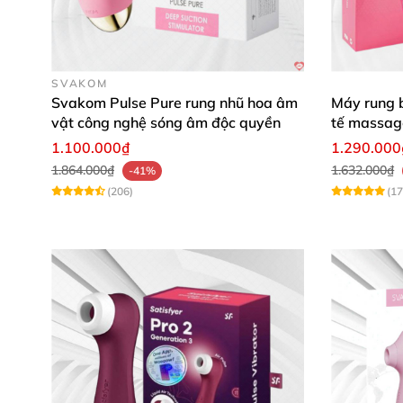
SVAKOM
Svakom Pulse Pure rung nhũ hoa âm
Máy rung b
vật công nghệ sóng âm độc quyền
tế massag
1.100.000₫
1.290.000
1.864.000₫
1.632.000₫
-41%
(206)
(17