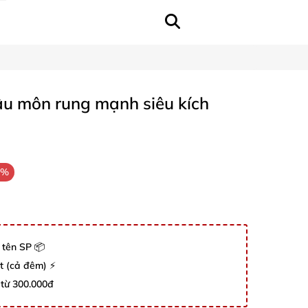
u môn rung mạnh siêu kích
6%
 tên SP 📦
út (cả đêm) ⚡
 từ 300.000đ