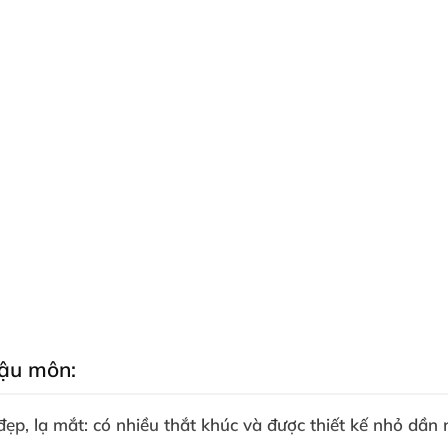
hậu môn:
 đẹp
, lạ mắt: có nhiều thắt khúc
và
được thiết kế nhỏ dần