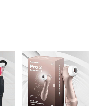
cho người sử dụng
và
được bộ y tế cấp phép
 cảm xúc mới lạ
và thăng hoa hết mức
có thể.
nhỏ ở đầu
và to dần về phía sau sao cho tạo
ệu quả,có bộ điều khiển đi kèm
với 12 chế độ
hỏa mãn nữa vì
đã sở hữu món đồ chơi người