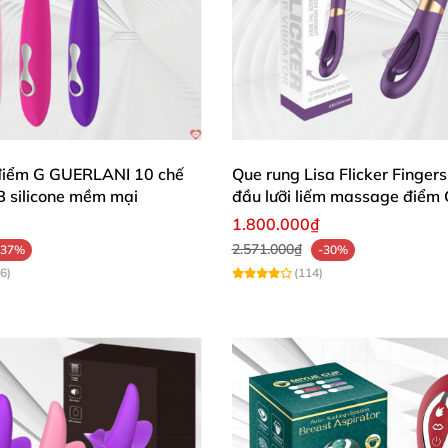
điểm G GUERLANI 10 chế
Que rung Lisa Flicker Fingers
B silicone mềm mại
đầu lưỡi liếm massage điểm
phỏng
1.800.000₫
2.571.000₫
-37%
-30%
6)
(114)