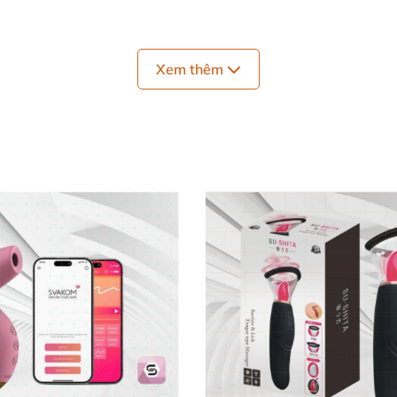
cao cấp
và có độ đàn hồi tốt
,
tuyệt đối an toàn sức khỏe 
ng khác nhau giúp
các chị em phụ nữ
Xem thêm
và nam giới tìm
được
u thường không có hình dạng bình thường
mà phải kiểu 
sản phẩm
có thể kích thích hậu môn
vẫn âm đạo đều
rất hi
 da
của bạn.
không cần phải nhọc lòng đến việc thỏa mãn hay không t
cầu sinh lý tiện dụng lên đỉnh
và còn
rất an toàn.