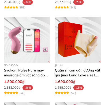
2.346.000₫
2.077.000₫
-32%
-23%
(258)
(242)
SVAKOM
JIUAI
Svakom Pulse Pure máy
Quần silicon gắn dương vật
massage âm vật sóng áp
giả Jiuai Long Love size L
lực điều khiển app cao cấp
cho nữ les
1.800.000₫
1.690.000₫
2.812.000₫
1.988.000₫
-36%
-15%
(240)
(240)