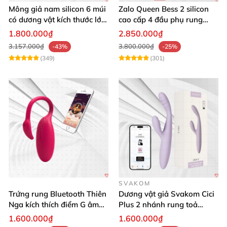
Mông giả nam silicon 6 múi
Zalo Queen Bess 2 silicon
có dương vật kích thước lớn
cao cấp 4 đầu phụ rung
cực thật
nhiệt đa điểm
1.800.000₫
2.850.000₫
3.157.000₫
3.800.000₫
-43%
-25%
(349)
(301)
SVAKOM
Trứng rung Bluetooth Thiên
Dương vật giả Svakom Cici
Nga kích thích điểm G âm
Plus 2 nhánh rung toả
vật thay đổi không khí yêu
nhiệt, điều khiển app
1.600.000₫
1.600.000₫