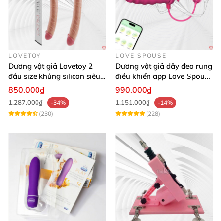
LOVETOY
LOVE SPOUSE
Dương vật giả Lovetoy 2
Dương vật giả dây đeo rung
đầu size khủng silicon siêu
điều khiển app Love Spouse
mềm có thể uốn
thỏa mãn
850.000₫
990.000₫
1.287.000₫
1.151.000₫
-34%
-14%
(230)
(228)