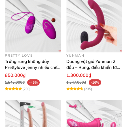
PRETTY LOVE
YUNMAN
Trứng rung không dây
Dương vật giả Yunman 2
Prettylove Jenny nhiều chế
đầu – Rung, điều khiển từ
độ rung silicone Nhật
xa cho les cực phê
850.000₫
1.300.000₫
1.545.000₫
1.547.000₫
-45%
-16%
(239)
(235)