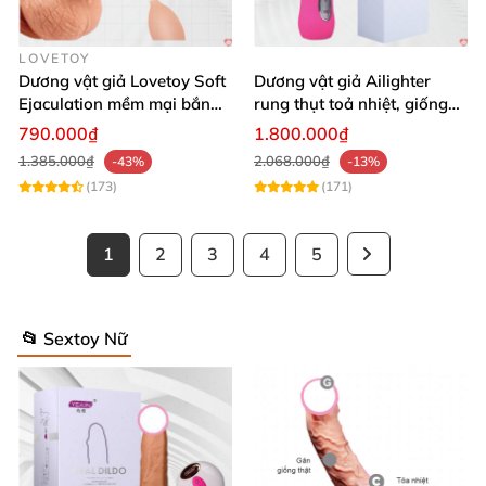
LOVETOY
Dương vật giả Lovetoy Soft
Dương vật giả Ailighter
Ejaculation mềm mại bắn
rung thụt toả nhiệt, giống
nước
thật cực phê
790.000₫
1.800.000₫
1.385.000₫
2.068.000₫
-43%
-13%
(173)
(171)
1
2
3
4
5
📂 Sextoy Nữ