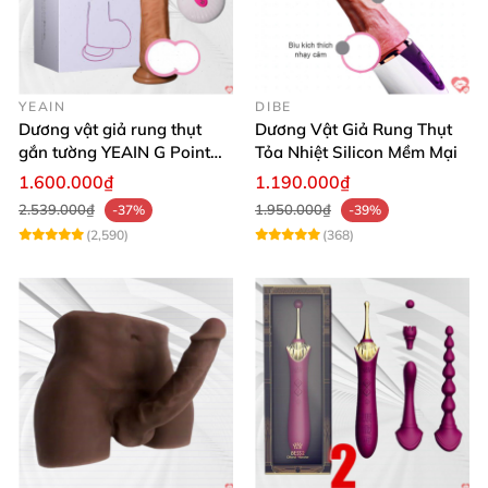
YEAIN
DIBE
Dương vật giả rung thụt
Dương Vật Giả Rung Thụt
gắn tường YEAIN G Point
Tỏa Nhiệt Silicon Mềm Mại
tỏa nhiệt điều khiển từ xa
1.600.000₫
1.190.000₫
2.539.000₫
1.950.000₫
-37%
-39%
(2,590)
(368)