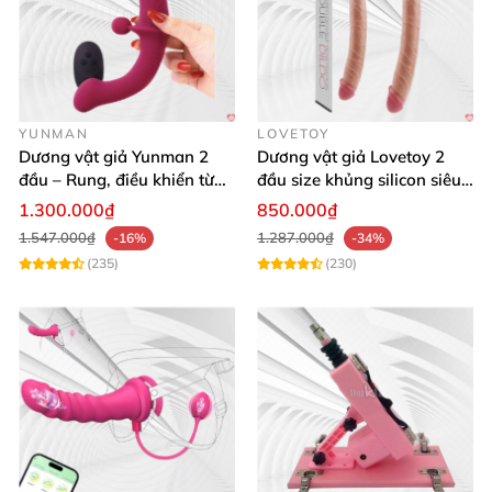
YUNMAN
LOVETOY
Dương vật giả Yunman 2
Dương vật giả Lovetoy 2
đầu – Rung, điều khiển từ
đầu size khủng silicon siêu
xa cho les cực phê
mềm có thể uốn
1.300.000₫
850.000₫
1.547.000₫
1.287.000₫
-16%
-34%
(235)
(230)