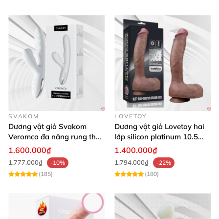
SVAKOM
LOVETOY
Dương vật giả Svakom
Dương vật giả Lovetoy hai
Veromca đa năng rung thụt
lớp silicon platinum 10.5
nhánh phụ hút cực mạnh
inch lớn
1.600.000₫
1.400.000₫
1.777.000₫
1.794.000₫
-10%
-22%
(185)
(180)