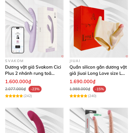
SVAKOM
JIUAI
Dương vật giả Svakom Cici
Quần silicon gắn dương vật
- Đầu hoa hồng
được thiết kế 7 chế độ bú mút khác
Plus 2 nhánh rung toả
giả Jiuai Long Love size L
nhiệt, điều khiển app
cho nữ les
nhau
,
có thể sử dụng
để massage điểm G
, âm vật
,
1.600.000₫
1.690.000₫
hột le
, đầu ti,...
2.077.000₫
1.988.000₫
-23%
-15%
(242)
(240)