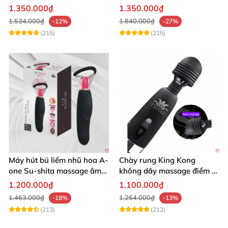
chế độ rung
Bluetooth Đa Năng
1.350.000₫
1.350.000₫
1.534.000₫
1.840.000₫
-12%
-27%
(215)
(215)
Máy hút bú liếm nhũ hoa A-
Chày rung King Kong
one Su-shita massage âm
không dây massage điểm G
đạo độc đáo
sạc USB tiện lợi cao cấp
1.200.000₫
1.100.000₫
1.463.000₫
1.264.000₫
-18%
-13%
(213)
(212)