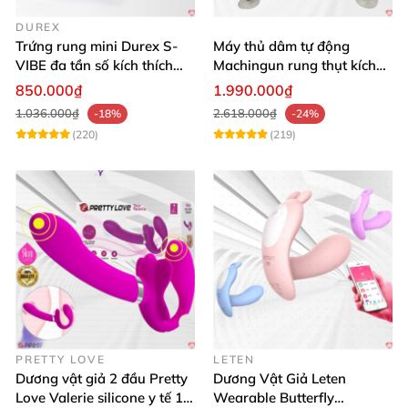
DUREX
Trứng rung mini Durex S-
Máy thủ dâm tự động
VIBE đa tần số kích thích
Machingun rung thụt kích
điểm G
thích âm đạo cực phê
850.000₫
1.990.000₫
1.036.000₫
2.618.000₫
-18%
-24%
(220)
(219)
PRETTY LOVE
LETEN
Dương vật giả 2 đầu Pretty
Dương Vật Giả Leten
Love Valerie silicone y tế 12
Wearable Butterfly