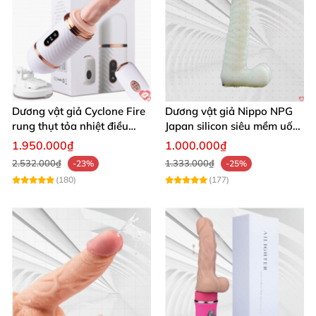
Dương vật giả Cyclone Fire
Dương vật giả Nippo NPG
rung thụt tỏa nhiệt điều
Japan silicon siêu mềm uốn
khiển từ xa
cong thoải mái
1.950.000₫
1.000.000₫
2.532.000₫
1.333.000₫
-23%
-25%
(180)
(177)