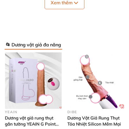
vật rung kèm lưỡi hoa hồng:
Xem thêm
- Hai đầu kích thích cùng lúc: Đầu chày rung thụt
mạnh
và đầu lưỡi liếm hoa hồng khiến chị em gào
thét trong niềm sung sướng hoan lạc.
📂 Dương vật giả đa năng
YEAIN
DIBE
Dương vật giả rung thụt
Dương Vật Giả Rung Thụt
gắn tường YEAIN G Point
Tỏa Nhiệt Silicon Mềm Mại