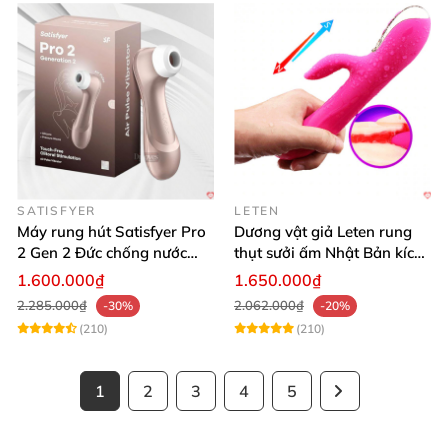
SATISFYER
LETEN
Máy rung hút Satisfyer Pro
Dương vật giả Leten rung
2 Gen 2 Đức chống nước
thụt sưởi ấm Nhật Bản kích
massage điểm G sạc pin
thích điểm G
1.600.000₫
1.650.000₫
2.285.000₫
2.062.000₫
-30%
-20%
(210)
(210)
1
2
3
4
5