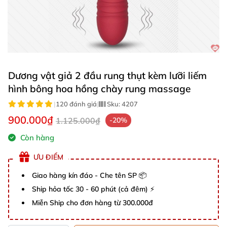
Dương vật giả 2 đầu rung thụt kèm lưỡi liếm
hình bông hoa hồng chày rung massage
|
120 đánh giá
|
Sku:
4207
900.000₫
1.125.000₫
-20%
Còn hàng
ƯU ĐIỂM
Giao hàng kín đáo - Che tên SP 📦
Ship hỏa tốc 30 - 60 phút (cả đêm) ⚡
Miễn Ship cho đơn hàng từ 300.000đ