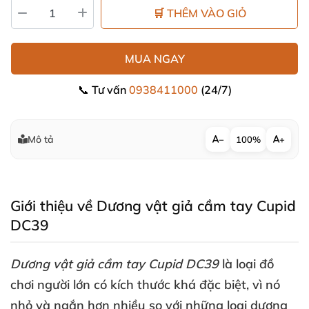
🛒 THÊM VÀO GIỎ
MUA NGAY
📞 Tư vấn
0938411000
(24/7)
Mô tả
−
100%
+
Giới thiệu về Dương vật giả cầm tay Cupid
DC39
Dương vật
giả cầm tay Cupid DC39
là loại đồ
chơi người lớn có kích thước
khá
đặc biệt
, vì nó
nhỏ
và ngắn hơn nhiều so
với
những loại dương