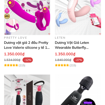
PRETTY LOVE
LETEN
Dương vật giả 2 đầu Pretty
Dương Vật Giả Leten
Love Valerie silicone y tế 12
Wearable Butterfly
chế độ rung
Bluetooth Đa Năng
1.350.000₫
1.350.000₫
1.534.000₫
1.840.000₫
-12%
-27%
(215)
(215)