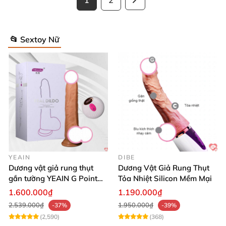
1
2
📂 Sextoy Nữ
YEAIN
DIBE
Dương vật giả rung thụt
Dương Vật Giả Rung Thụt
gắn tường YEAIN G Point
Tỏa Nhiệt Silicon Mềm Mại
tỏa nhiệt điều khiển từ xa
1.600.000₫
1.190.000₫
2.539.000₫
1.950.000₫
-37%
-39%
(2,590)
(368)