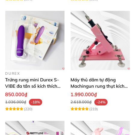
DUREX
Trứng rung mini Durex S-
Máy thủ dâm tự động
VIBE đa tần số kích thích
Machingun rung thụt kích
điểm G
thích âm đạo cực phê
850.000₫
1.990.000₫
1.036.000₫
2.618.000₫
-18%
-24%
(220)
(219)