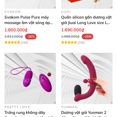
SVAKOM
JIUAI
Svakom Pulse Pure máy
Quần silicon gắn dương vật
massage âm vật sóng áp
giả Jiuai Long Love size L
lực điều khiển app cao cấp
cho nữ les
1.800.000₫
1.690.000₫
2.812.000₫
1.988.000₫
-36%
-15%
(240)
(240)
PRETTY LOVE
YUNMAN
Trứng rung không dây
Dương vật giả Yunman 2