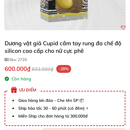
Dương vật giả Cupid cầm tay rung đa chế độ
silicon cao cấp cho nữ cực phê
Sku:
2720
600.000₫
833.000₫
-28%
Còn hàng
ƯU ĐIỂM
Giao hàng kín đáo - Che tên SP 📦
Ship hỏa tốc 30 - 60 phút (cả đêm) ⚡
Miễn Ship cho đơn hàng từ 300.000đ