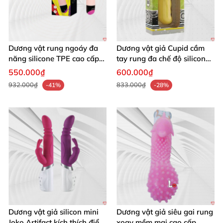
Dương vật rung ngoáy đa
Dương vật giả Cupid cầm
năng silicone TPE cao cấp
tay rung đa chế độ silicon
kích thích điểm G âm đạo
cao cấp cho nữ cực phê
550.000₫
600.000₫
932.000₫
833.000₫
-41%
-28%
Dương vật giả silicon mini
Dương vật giả siêu gai rung
Joko Artifact kích thích điểm
xoay mềm mại cao cấp