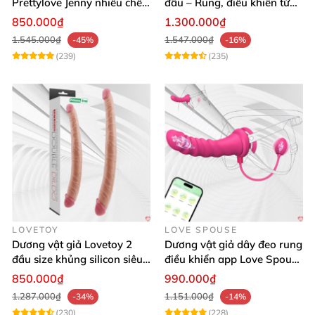
Prettylove Jenny nhiều chế
đầu – Rung, điều khiển từ
độ rung silicone Nhật
xa cho les cực phê
850.000₫
1.300.000₫
1.545.000₫
1.547.000₫
-45%
-16%
(239)
(235)
LOVETOY
LOVE SPOUSE
Dương vật giả Lovetoy 2
Dương vật giả dây đeo rung
đầu size khủng silicon siêu
điều khiển app Love Spouse
mềm có thể uốn
thỏa mãn
850.000₫
990.000₫
1.287.000₫
1.151.000₫
-34%
-14%
(230)
(228)