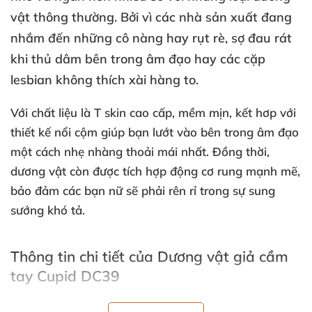
vật thông thường
. Bởi vì
các nhà sản xuất đang
nhắm đến
những cô nàng hay rụt rè
, sợ đau rát
khi thủ dâm bên trong âm đạo hay
các cặp
lesbian không thích xài hàng to.
Với chất liệu là T skin cao cấp
, mềm mịn
, kết hơp
với
thiết kế nổi cộm giúp bạn lướt vào bên trong âm đạo
một cách nhẹ nhàng thoải mái nhất
. Đồng thời
,
dương vật còn
được tích hợp động cơ rung mạnh mẽ
,
bảo đảm
các bạn nữ
sẽ phải rên rỉ trong sự sung
sướng khó tả.
Thông tin chi tiết
của Dương vật giả cầm
tay Cupid DC39