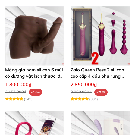
Mông giả nam silicon 6 múi
Zalo Queen Bess 2 silicon
có dương vật kích thước lớn
cao cấp 4 đầu phụ rung
cực thật
nhiệt đa điểm
1.800.000₫
2.850.000₫
3.157.000₫
3.800.000₫
-43%
-25%
(349)
(301)