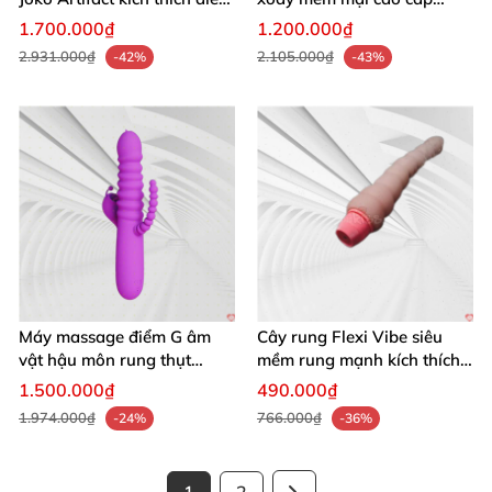
G
Shanghai
1.700.000₫
1.200.000₫
2.931.000₫
2.105.000₫
-42%
-43%
Máy massage điểm G âm
Cây rung Flexi Vibe siêu
vật hậu môn rung thụt
mềm rung mạnh kích thích
mạnh giải tỏa sinh lý
điểm G thỏa mãn
1.500.000₫
490.000₫
1.974.000₫
766.000₫
-24%
-36%