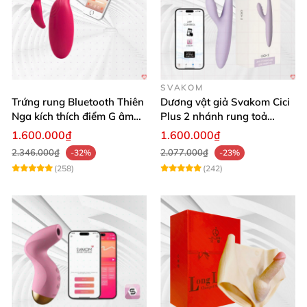
SVAKOM
Trứng rung Bluetooth Thiên
Dương vật giả Svakom Cici
Nga kích thích điểm G âm
Plus 2 nhánh rung toả
vật thay đổi không khí yêu
nhiệt, điều khiển app
1.600.000₫
1.600.000₫
2.346.000₫
2.077.000₫
-32%
-23%
(258)
(242)