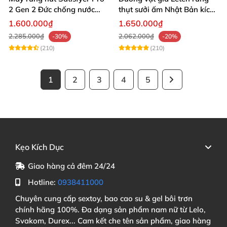
2 Gen 2 Đức chống nước
thụt sưởi ấm Nhật Bản kích
massage điểm G sạc pin
thích điểm G
1.600.000₫
1.650.000₫
2.285.000₫
2.062.000₫
-30%
-20%
(210)
(210)
1
2
3
4
5
Kẹo Kích Dục
Giao hàng cả đêm 24/24
Hotline:
0938411000
Chuyên cung cấp sextoy, bao cao su & gel bôi trơn
chính hãng 100%. Đa dạng sản phẩm nam nữ từ Lelo,
Svakom, Durex... Cam kết che tên sản phẩm, giao hàng