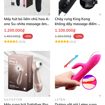
Máy hút bú liếm nhũ hoa A-
Chày rung King Kong
one Su-shita massage âm
không dây massage điểm G
đạo độc đáo
sạc USB tiện lợi cao cấp
1.200.000₫
1.100.000₫
1.463.000₫
1.264.000₫
-18%
-13%
(213)
(212)
SATISFYER
LETEN
Máy rung hút Satisfyer Pro
Dương vật giả Leten rung