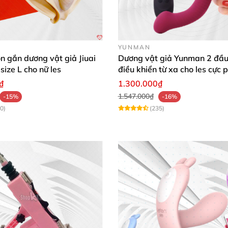
bằng cồn
hoặc
các sản phẩm sát khuẩn
. Điều này giúp b
YUNMAN
on gắn dương vật giả Jiuai
Dương vật giả Yunman 2 đầu
size L cho nữ les
điều khiển từ xa cho les cực 
l bôi trơn.
₫
1.300.000₫
1.547.000₫
-15%
-16%
ợp.
0)
(235)
ẽ
và tháo pin
để tránh tình trạng pin bị chảy nước
, giảm t
ôn dên
, tránh ánh nắng trực tiếp
của mặt trời.