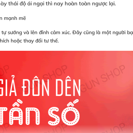
y thái độ ái ngại
thì nay hoàn toàn ngược lại.
ể tự sướng
và lên đỉnh cảm xúc
. Đây
cũng là một người b
thích
hoặc thay đổi tư thế.