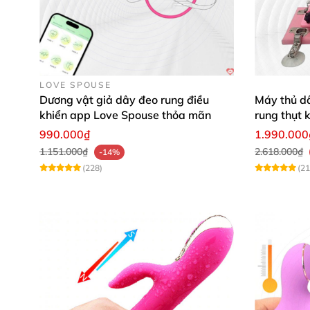
LOVE SPOUSE
Dương vật giả dây đeo rung điều
Máy thủ d
khiển app Love Spouse thỏa mãn
rung thụt 
990.000₫
1.990.000
1.151.000₫
2.618.000₫
-14%
(228)
(21