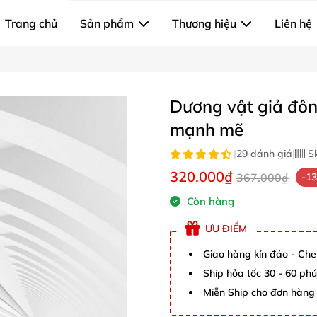
Trang chủ
Sản phẩm
Thương hiệu
Liên hệ
Dương vật giả đôn
mạnh mẽ
|
29 đánh giá
|
S
320.000₫
367.000₫
-1
Còn hàng
ƯU ĐIỂM
Giao hàng kín đáo - Che
Ship hỏa tốc 30 - 60 ph
Miễn Ship cho đơn hàng