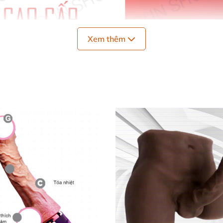
Xem thêm
gười dùng
có thể trải qua nhiều cung bậc cảm xúc đầy đê
ảm xúc
với sản phẩm này.