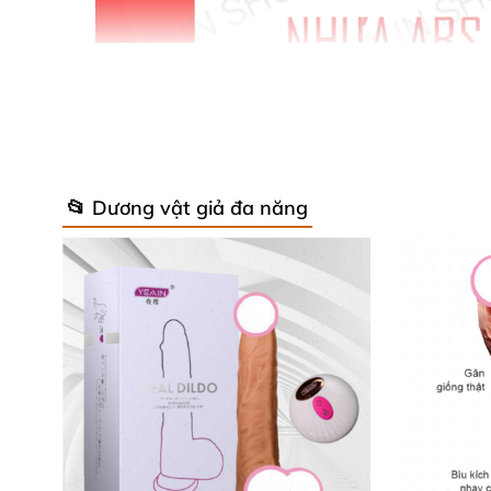
📂 Dương vật giả đa năng
Sản phẩm có nhiều tần số rung mạnh giúp n
bùng nổ
. Bạn hoàn toàn
có thể chạm đỉnh c