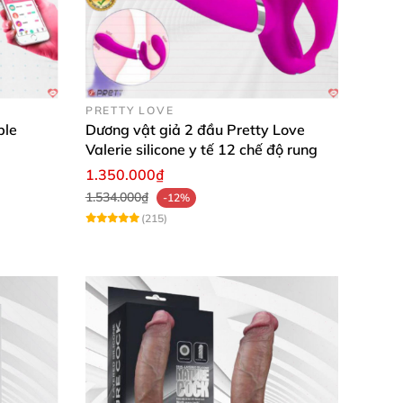
PRETTY LOVE
ble
Dương vật giả 2 đầu Pretty Love
Valerie silicone y tế 12 chế độ rung
1.350.000₫
1.534.000₫
-12%
(215)