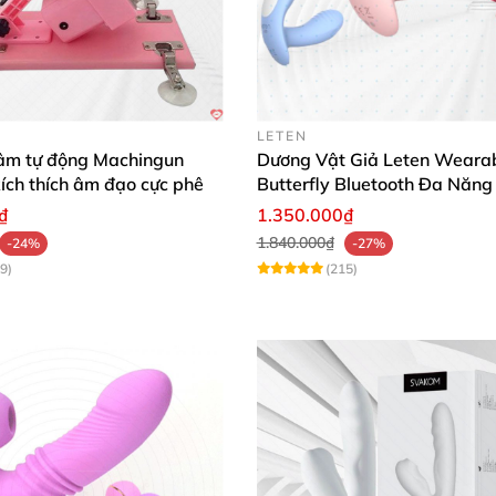
LETEN
âm tự động Machingun
Dương Vật Giả Leten Weara
kích thích âm đạo cực phê
Butterfly Bluetooth Đa Năng
₫
1.350.000₫
1.840.000₫
-24%
-27%
9)
(215)