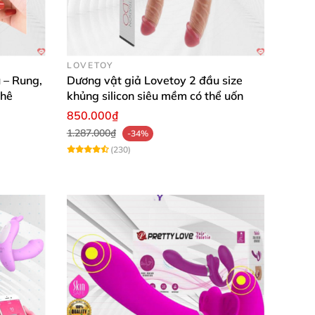
ạn phòng tránh
các bệnh lý lây qua đường tình
LOVETOY
 – Rung,
Dương vật giả Lovetoy 2 đầu size
phê
khủng silicon siêu mềm có thể uốn
850.000₫
1.287.000₫
-34%
(230)
uổi thọ
của dương vật giả.