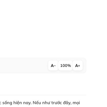
−
100%
+
ộc sống
hiện nay
.
Nếu như trước đây
,
mọi