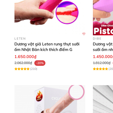
LETEN
DIBE
Dương vật giả Leten rung thụt sưởi
Dương vật 
ấm Nhật Bản kích thích điểm G
sưởi ấm n
1.650.000₫
1.450.000
2.062.000₫
1.812.000₫
-20%
(210)
(20