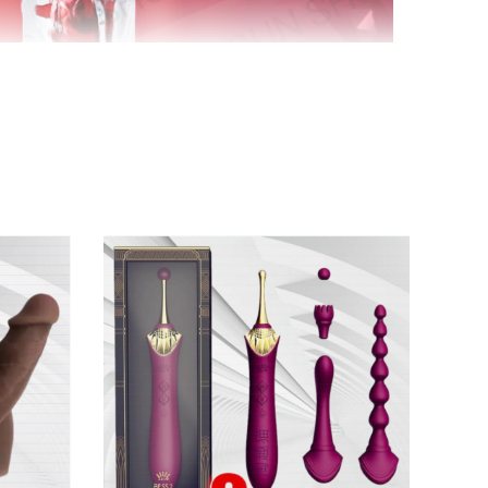
 mê
. Từ nhẹ nhàng êm ái cho tới phấn kích