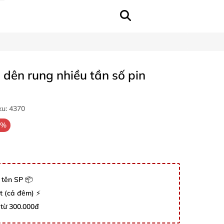
 dên rung nhiều tần số pin
ku:
4370
3%
 tên SP 📦
út (cả đêm) ⚡
 từ 300.000đ