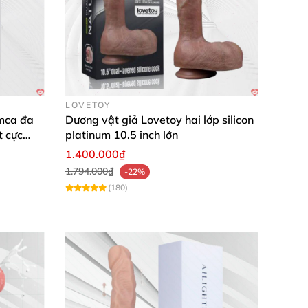
LOVETOY
mca đa
Dương vật giả Lovetoy hai lớp silicon
t cực
platinum 10.5 inch lớn
1.400.000₫
1.794.000₫
-22%
(180)