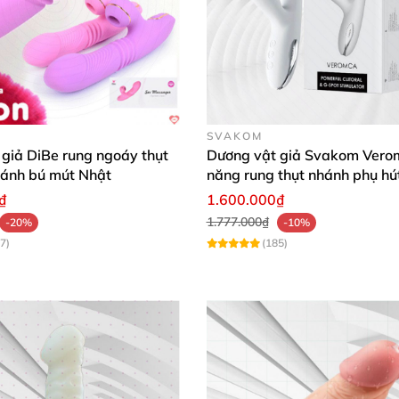
SVAKOM
giả DiBe rung ngoáy thụt
Dương vật giả Svakom Vero
hánh bú mút Nhật
năng rung thụt nhánh phụ hú
mạnh
₫
1.600.000₫
1.777.000₫
-20%
-10%
7)
(185)