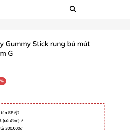
uy Gummy Stick rung bú mút
iểm G
7%
 tên SP 📦
út (cả đêm) ⚡
 từ 300.000đ