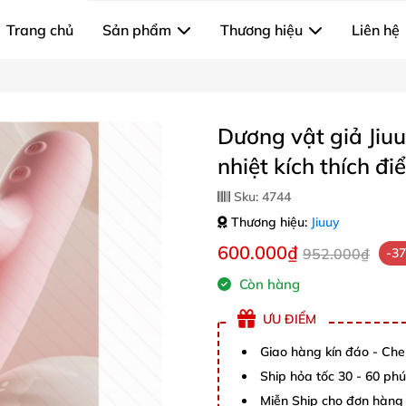
Trang chủ
Sản phẩm
Thương hiệu
Liên hệ
Dương vật giả Jiu
nhiệt kích thích đ
Sku:
4744
Thương hiệu:
Jiuuy
600.000₫
952.000₫
-3
Còn hàng
ƯU ĐIỂM
Giao hàng kín đáo - Che
Ship hỏa tốc 30 - 60 ph
Miễn Ship cho đơn hàng