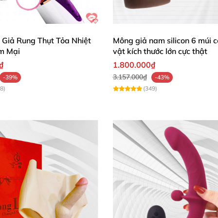
 Giả Rung Thụt Tỏa Nhiệt
Mông giả nam silicon 6 múi 
ềm Mại
vật kích thước lớn cực thật
₫
1.800.000₫
3.157.000₫
-39%
-43%
8)
(349)
 kế
với công nghệ hiện đại
để mang lại trải nghiệm tuyệt 