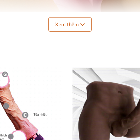
Xem thêm
c giá thành hợp lý
, đây là một trong
những sextoy cho n