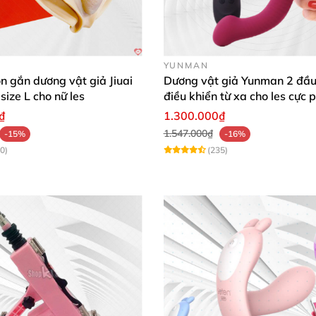
n diện.
YUNMAN
on gắn dương vật giả Jiuai
Dương vật giả Yunman 2 đầu
size L cho nữ les
điều khiển từ xa cho les cực 
₫
1.300.000₫
1.547.000₫
-15%
-16%
0)
(235)