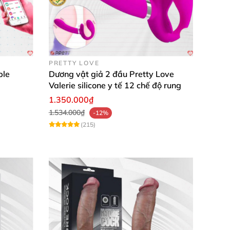
PRETTY LOVE
ble
Dương vật giả 2 đầu Pretty Love
Valerie silicone y tế 12 chế độ rung
1.350.000₫
1.534.000₫
-12%
(215)