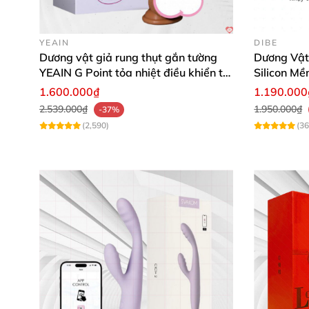
YEAIN
DIBE
Dương vật giả rung thụt gắn tường
Dương Vật
YEAIN G Point tỏa nhiệt điều khiển từ
Silicon M
xa
1.600.000₫
1.190.000
2.539.000₫
1.950.000₫
-37%
(2,590)
(36
Dương vật giả Jiuuy Gummy Stick
được thiết
vượt trội như: