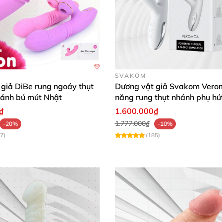
n thực
và thỏa mãn.
SVAKOM
giả DiBe rung ngoáy thụt
Dương vật giả Svakom Vero
hánh bú mút Nhật
năng rung thụt nhánh phụ hú
mạnh
₫
1.600.000₫
1.777.000₫
-20%
-10%
7)
(185)