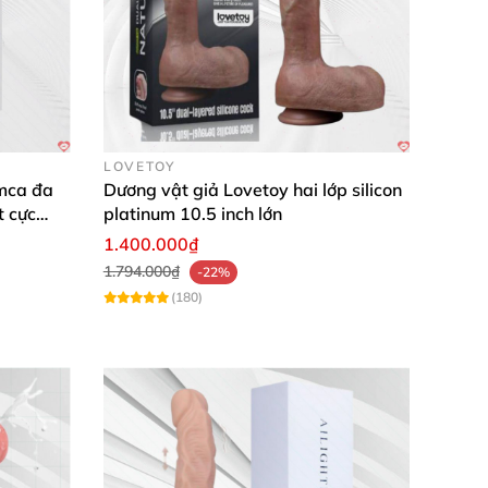
LOVETOY
mca đa
Dương vật giả Lovetoy hai lớp silicon
t cực
platinum 10.5 inch lớn
1.400.000₫
1.794.000₫
-22%
(180)