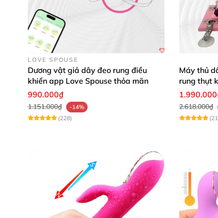
LOVE SPOUSE
Dương vật giả dây đeo rung điều
Máy thủ d
khiển app Love Spouse thỏa mãn
rung thụt 
990.000₫
1.990.000
1.151.000₫
2.618.000₫
-14%
(228)
(21