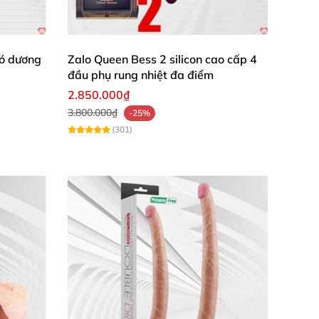
có dương
Zalo Queen Bess 2 silicon cao cấp 4
đầu phụ rung nhiệt đa điểm
2.850.000₫
3.800.000₫
-25%
(301)
vời cho phái nữ
,
đặc biệt nhờ
các tính năng