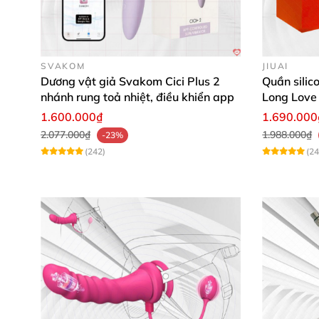
- 10 chế độ rung mạnh mẽ giúp kích thích toà
SVAKOM
JIUAI
Dương vật giả Svakom Cici Plus 2
Quần silic
nhánh rung toả nhiệt, điều khiển app
Long Love 
1.600.000₫
1.690.000
2.077.000₫
1.988.000₫
-23%
(242)
(24