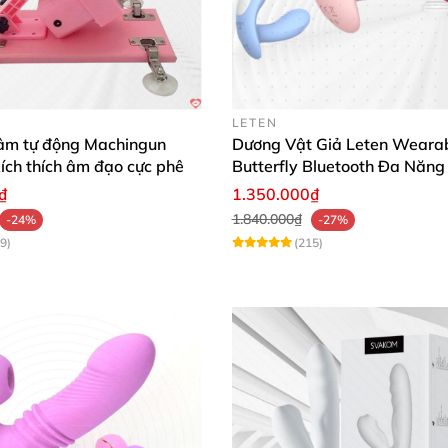
LETEN
âm tự động Machingun
Dương Vật Giả Leten Weara
kích thích âm đạo cực phê
Butterfly Bluetooth Đa Năng
₫
1.350.000₫
1.840.000₫
-24%
-27%
9)
(215)