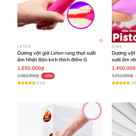
- 5 chế độ bú mút độc đáo, tạo cảm giác châ
LETEN
DIBE
Dương vật giả Leten rung thụt sưởi
Dương vật 
ấm Nhật Bản kích thích điểm G
sưởi ấm n
1.650.000₫
1.450.000
2.062.000₫
1.812.000₫
-20%
(210)
(20