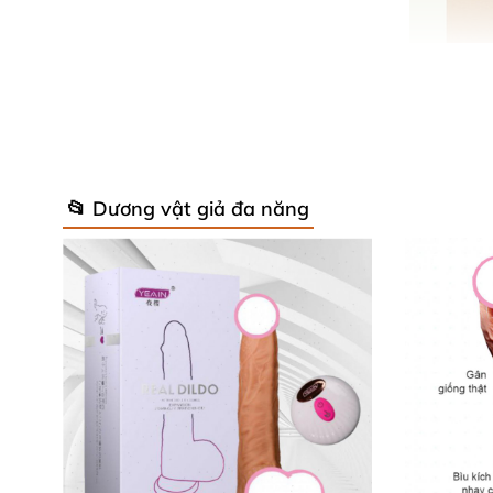
📂 Dương vật giả đa năng
Với tính năng rung
, bú mút
, toả nhiệt cùng mứ