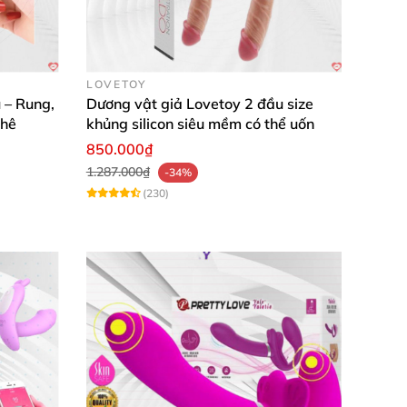
LOVETOY
 – Rung,
Dương vật giả Lovetoy 2 đầu size
phê
khủng silicon siêu mềm có thể uốn
850.000₫
1.287.000₫
-34%
(230)