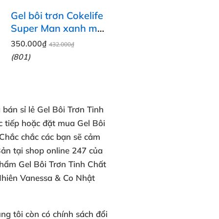
Gel bôi trơn Cokelife
Super Man xanh mát
lạnh gel hậu môn
350.000₫
432.000₫
gay
(801)
bán sỉ lẻ
Gel Bôi Trơn Tinh
 tiếp
hoặc đặt mua Gel Bôi
Chắc chắc
các bạn sẽ cảm
ản tại
shop online 247 của
phẩm
Gel Bôi Trơn Tinh Chất
Nhiên Vanessa & Co Nhật
ng tôi còn có
chính sách đổi