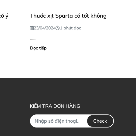
có ý
Thuốc xịt Sparta có tốt không
23/04/2024
1 phút đọc
......
Đọc tiếp
KIỂM TRA ĐƠN HÀNG
Check