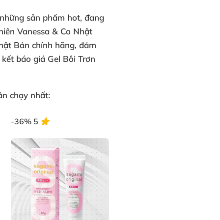
 những
sản phẩm hot,
đang
hiên Vanessa & Co Nhật
hật Bản chính hãng,
đảm
kết báo giá Gel Bôi Trơn
n chạy nhất:
-36%
5