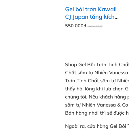
Gel bôi trơn Kawaii
CJ Japan tăng kích
thước dương vật hiệu
550.000₫
625.000₫
quả
Shop Gel Bôi Trơn Tinh Ch
Chất sâm tự Nhiên Vanessa
Trơn Tinh Chất sâm tự Nhiê
thấy hài lòng
khi lựa chọn G
chúng tôi.
Nếu khách hàng p
sâm tự Nhiên Vanessa & Co
Bản
hàng nhái thì sẽ được
h
Ngoài ra,
cửa hàng
Gel Bôi