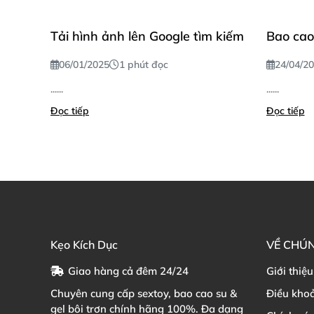
Tải hình ảnh lên Google tìm kiếm
Bao cao
06/01/2025
1 phút đọc
24/04/2
......
......
Đọc tiếp
Đọc tiếp
Kẹo Kích Dục
VỀ CHÚN
Giao hàng cả đêm 24/24
Giới thiệu
Chuyên cung cấp sextoy, bao cao su &
Điều kho
gel bôi trơn chính hãng 100%. Đa dạng