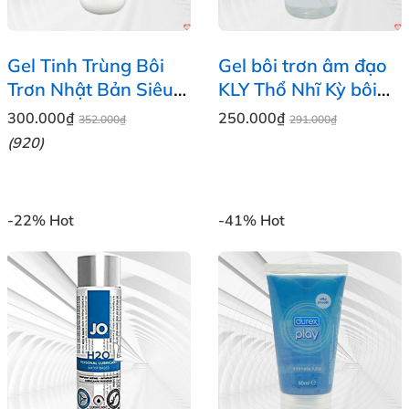
Gel Tinh Trùng Bôi
Gel bôi trơn âm đạo
Trơn Nhật Bản Siêu
KLY Thổ Nhĩ Kỳ bôi
Trơn 300ml Cao Cấp
trơn lâu chống khô
300.000₫
250.000₫
352.000₫
291.000₫
ráp
(920)
-22%
Hot
-41%
Hot