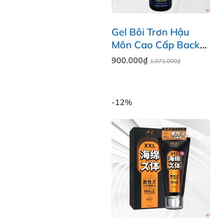
Gel Bôi Trơn Hậu
Môn Cao Cấp Back
Door Đức Chống Khô
900.000₫
1.071.000₫
Rát
-12%