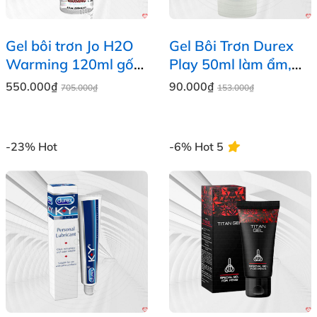
Gel bôi trơn Jo H2O
Gel Bôi Trơn Durex
Warming 120ml gốc
Play 50ml làm ẩm,
nước nóng ấm lâu
tăng khoái cảm quan
550.000₫
90.000₫
705.000₫
153.000₫
trơn
hệ suôn sẻ
-23%
Hot
-6%
Hot
5