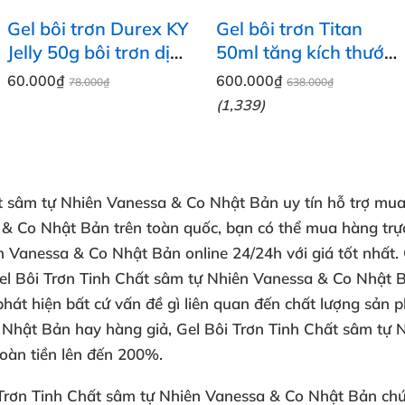
Gel bôi trơn Durex KY
Gel bôi trơn Titan
Jelly 50g bôi trơn dịu
50ml tăng kích thước
nhẹ mượt mà
dương vật cao cấp
60.000₫
600.000₫
78.000₫
638.000₫
Nga
(1,339)
ất sâm tự Nhiên Vanessa & Co Nhật Bản
uy tín
hỗ trợ
mua 
 & Co Nhật Bản
trên toàn quốc,
bạn có thể mua hàng trực
n Vanessa & Co Nhật Bản online 24/24h
với giá tốt nhất.
el Bôi Trơn Tinh Chất sâm tự Nhiên Vanessa & Co Nhật B
hát hiện
bất cứ vấn đề gì
liên quan đến chất lượng sản 
 Nhật Bản
hay hàng giả,
Gel Bôi Trơn Tinh Chất sâm tự 
oàn tiền lên đến 200%.
 Trơn Tinh Chất sâm tự Nhiên Vanessa & Co Nhật Bản
chú