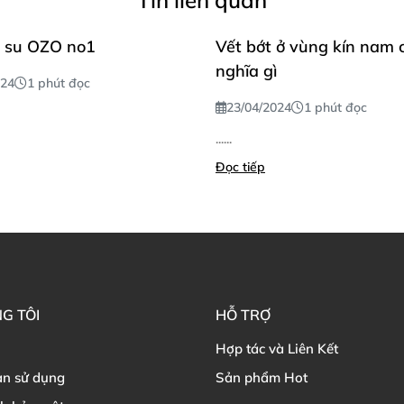
 su OZO no1
Vết bớt ở vùng kín nam 
nghĩa gì
024
1 phút đọc
23/04/2024
1 phút đọc
......
Đọc tiếp
G TÔI
HỖ TRỢ
Hợp tác và Liên Kết
ản sử dụng
Sản phẩm Hot