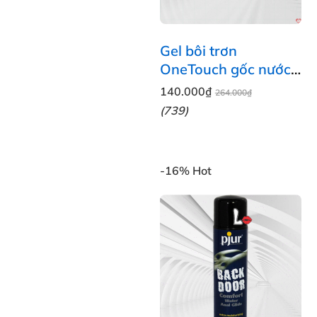
Gel bôi trơn
OneTouch gốc nước
Thái Lan 75g không
140.000₫
264.000₫
gây kích ứng
(739)
-16%
Hot