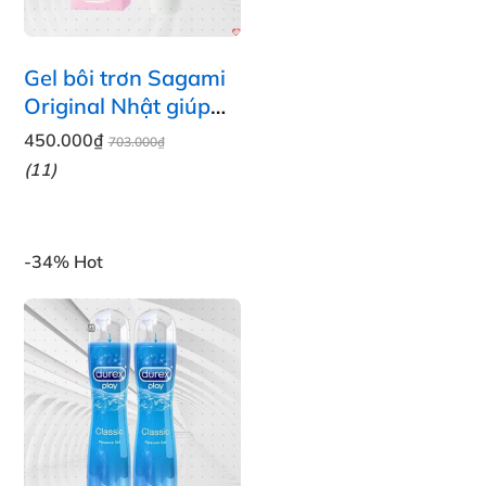
Gel bôi trơn Sagami
Original Nhật giúp
quan hệ trơn tru dễ
450.000₫
703.000₫
chịu an toàn
(11)
-34%
Hot