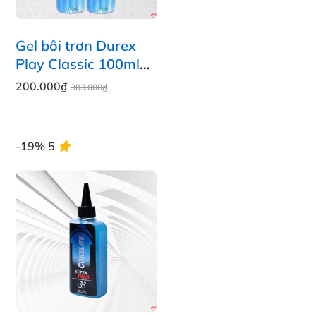
Gel bôi trơn Durex
Play Classic 100ml
tăng độ ẩm tự nhiên
200.000₫
303.000₫
mượt mà
-19%
5