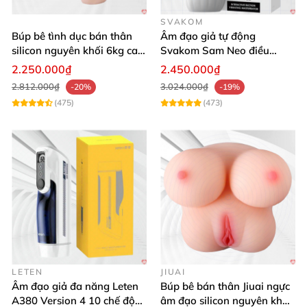
Chất liệu an toàn
với sức khỏe
SVAKOM
Búp bê tình dục bán thân
Âm đạo giả tự động
Đối
với
những sản phẩm
của Magic Motion
thì chất
silicon nguyên khối 6kg cao
Svakom Sam Neo điều
lượng luôn
được đặt lên hàng đầu.
cấp giá rẻ
khiển app webcam cao cấp
2.250.000₫
2.450.000₫
2.812.000₫
3.024.000₫
-20%
-19%
(475)
(473)
LETEN
JIUAI
Âm đạo giả đa năng Leten
Búp bê bán thân Jiuai ngực
A380 Version 4 10 chế độ
âm đạo silicon nguyên khối
Chất liệu TPE mềm mại
của phần lõi
đã
được kiểm