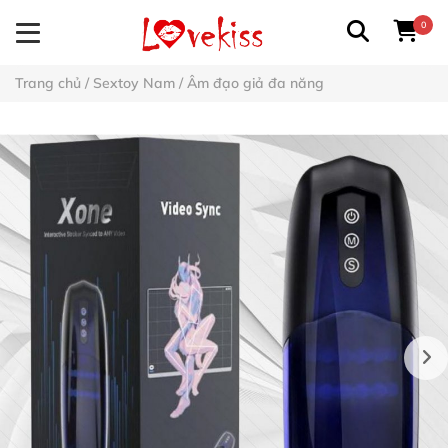
0
Trang chủ
/
Sextoy Nam
/
Âm đạo giả đa năng