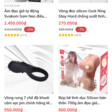
SVAKOM
Âm đạo giả tự động
Vòng đeo silicon Cock Ring
Svakom Sam Neo điều
Stay Hard chống xuất tinh
khiển app webcam cao cấp
sớm
2.450.000₫
270.000₫
3.024.000₫
289.000₫
-19%
-7%
(473)
(453)
Vòng rung 7 chế độ khoái
Búp bê tình dục Silicon bán
cảm sạc pin chính hãng Mỹ
thân 700g âm đạo giả
cực phê
nguyên khối giống thật
550.000₫
600.000₫