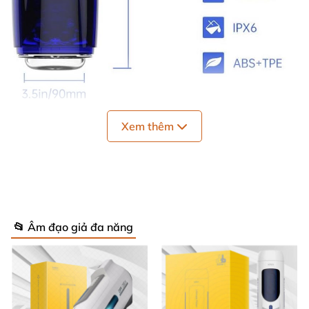
Đồ chơi tình dục nam giới này còn có một phần diện
Xem thêm
tích
được làm từ nhựa trong suốt màu xanh
. Đây là
vị trí tuyệt vời
có thể nhìn thấy lõi silicone mềm mại
đang làm gì
với “thằng em”
của bạn
. Từ đó
sẽ tạo
thêm sự kích thích thị giác
và tăng hưng phấn
, giúp
đấng mày râu lên đỉnh dễ dàng.
📂 Âm đạo giả đa năng