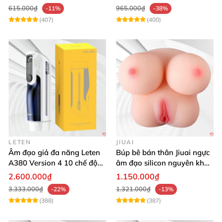
615.000₫
965.000₫
-11%
-38%
(407)
(400)
LETEN
JIUAI
Âm đạo giả đa năng Leten
Búp bê bán thân Jiuai ngực
A380 Version 4 10 chế độ
âm đạo silicon nguyên khối
bú mút sục
cao cấp
2.600.000₫
1.150.000₫
3.333.000₫
1.321.000₫
-22%
-13%
(388)
(387)