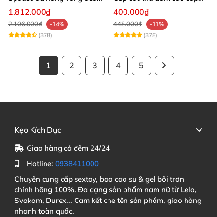
điều khiển qua app tiện lợi
nam giới
1.812.000₫
400.000₫
2.106.000₫
448.000₫
-14%
-11%
(378)
(378)
1
2
3
4
5
Kẹo Kích Dục
Giao hàng cả đêm 24/24
Hotline:
0938411000
Chuyên cung cấp sextoy, bao cao su & gel bôi trơn
chính hãng 100%. Đa dạng sản phẩm nam nữ từ Lelo,
Svakom, Durex... Cam kết che tên sản phẩm, giao hàng
nhanh toàn quốc.