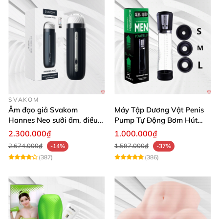
SVAKOM
Âm đạo giả Svakom
Máy Tập Dương Vật Penis
Hannes Neo sưởi ấm, điều
Pump Tự Động Bơm Hút
khiển app thông minh
Kích Thước Lớn
2.300.000₫
1.000.000₫
2.674.000₫
1.587.000₫
-14%
-37%
(387)
(386)