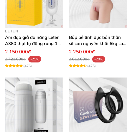
LETEN
Âm đạo giả đa năng Leten
Búp bê tình dục bán thân
A380 thụt tự động rung 10
silicon nguyên khối 6kg cao
chế độ
cấp giá rẻ
2.150.000₫
2.250.000₫
2.721.000₫
2.812.000₫
-21%
-20%
(476)
(475)