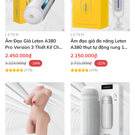
LETEN
LETEN
Âm Đạo Giả Leten A380
Âm đạo giả đa năng Leten
Pro Version 3 Thiết Kế Chân
A380 thụt tự động rung 10
Thực
chế độ
2.450.000₫
2.150.000₫
3.223.000₫
2.721.000₫
-24%
-21%
(779)
(476)