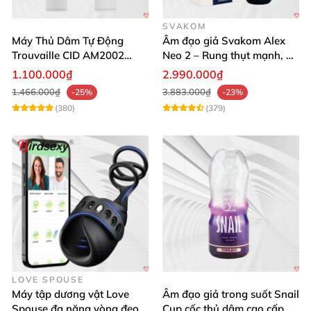
SVAKOM
Máy Thủ Dâm Tự Động
Âm đạo giả Svakom Alex
Trouvaille CID AM2002
Neo 2 – Rung thụt mạnh, đa
Mạnh Mẽ Dễ Lên Đỉnh
năng, cải tiến mới
1.100.000₫
2.990.000₫
1.466.000₫
3.883.000₫
-25%
-23%
(380)
(379)
LOVE SPOUSE
Máy tập dương vật Love
Âm đạo giả trong suốt Snail
Spouse đa năng vòng đeo
Cup cốc thủ dâm cao cấp