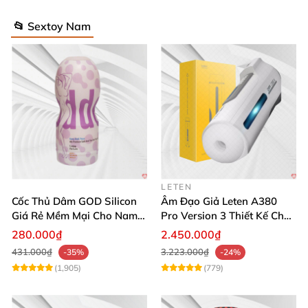
📂 Sextoy Nam
LETEN
Cốc Thủ Dâm GOD Silicon
Âm Đạo Giả Leten A380
Giá Rẻ Mềm Mại Cho Nam
Pro Version 3 Thiết Kế Chân
Giới
Thực
280.000₫
2.450.000₫
431.000₫
3.223.000₫
-35%
-24%
(1,905)
(779)