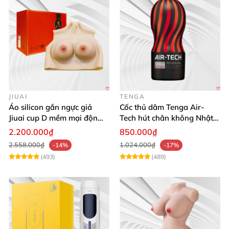
JIUAI
TENGA
Áo silicon gắn ngực giả
Cốc thủ dâm Tenga Air-
Jiuai cup D mềm mại độn
Tech hút chân không Nhật
ngực tự nhiên cho nam
Bản, silicone an toàn
2.200.000₫
850.000₫
2.558.000₫
1.024.000₫
-14%
-17%
(493)
(489)