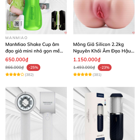
MANMIAO
ManMiao Shake Cup âm
Mông Giả Silicon 2.2kg
đạo giả mini nhỏ gọn mềm
Nguyên Khối Âm Đạo Hậu
mịn
Môn Siêu Thật
650.000₫
1.150.000₫
866.000₫
1.493.000₫
-25%
-23%
(382)
(381)