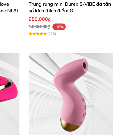
love
Trứng rung mini Durex S-VIBE đa tần
cone Nhật
số kích thích điểm G
850.000₫
1.036.000₫
-18%
(220)
elo Ora 3 (DC85YN)
m mại
, mang đến cảm giác êm ái khi chạm vào
ưởng tượng ra khung cảnh như
được chiếc lưỡi
ềm đam mê tự sướng trong
những môi trường
 thủ dâm
, hạn chế tổn thương
và đau rát cho