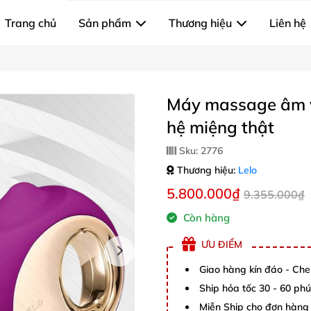
Trang chủ
Sản phẩm
Thương hiệu
Liên hệ
Máy massage âm v
hệ miệng thật
Sku:
2776
Thương hiệu:
Lelo
5.800.000₫
9.355.000₫
Còn hàng
ƯU ĐIỂM
Giao hàng kín đáo - Che
Ship hỏa tốc 30 - 60 ph
Miễn Ship cho đơn hàng