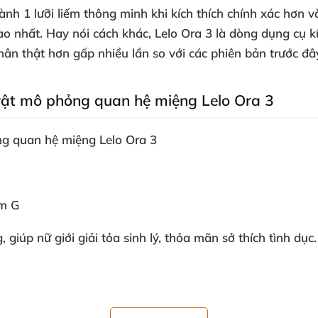
ành 1 lưỡi liếm thông minh khi kích thích chính xác hơn
v
ào nhất
. Hay nói cách khác
, Lelo Ora 3 là dòng dụng cụ k
hân thật hơn gấp nhiều lần so
với
các phiên bản trước đâ
vật mô phỏng quan hệ miệng Lelo Ora 3
g quan hệ miệng Lelo Ora 3
ểm G
g
, giúp nữ giới giải tỏa sinh lý
, thỏa mãn sở thích tình dục.