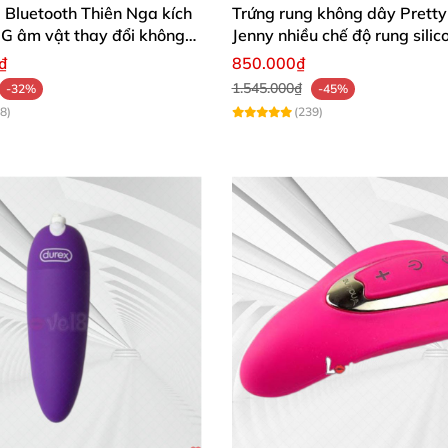
 Bluetooth Thiên Nga kích
Trứng rung không dây Pretty
 G âm vật thay đổi không
Jenny nhiều chế độ rung sili
₫
850.000₫
1.545.000₫
-32%
-45%
8)
(239)
 massage âm vật mô phỏng quan hệ miệng L
g Lelo Ora 3 (DC85YN)
được làm từ chất liệu silicon mề
ến nỗi khiến nhiều chị em có sở thích oralsex dễ dàng t
g thấm nước
tuyệt đối
, cho chị em thỏa sức tận hưởng ni
Đặc tính
của chất liệu này còn tạo cảm giác thoải mái khi