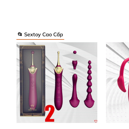
Màu sắc: Aqua – Deep Rose – Midnight Blue
Trọng lượng: 130gr
Đặc biệt: Chuyển động xoay cảm biến
📂 Sextoy Cao Cấp
Chế độ rung xoay cảm biến: 12
Tần số rung: 100Hz
Độ ồn: <50dB
Chống thấm nước: Tuyệt đối
Pin: Li-Ion 220mAh 3.7V
Thời gian sạc: 2 giờ
Thời gian sử dụng: 1 giờ