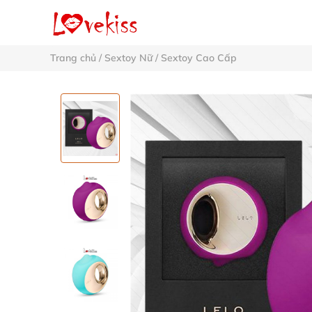
Trang chủ
/
Sextoy Nữ
/
Sextoy Cao Cấp