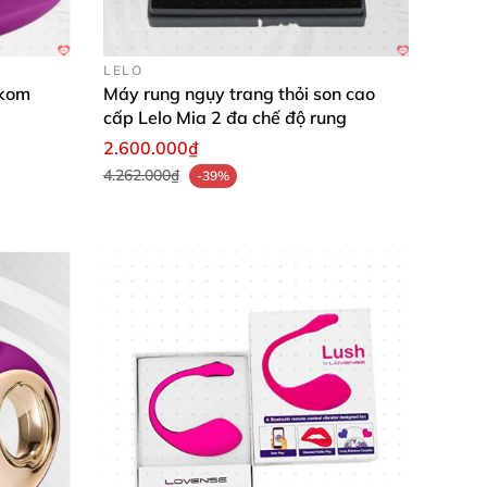
LELO
akom
Máy rung ngụy trang thỏi son cao
cấp Lelo Mia 2 đa chế độ rung
2.600.000₫
4.262.000₫
-39%