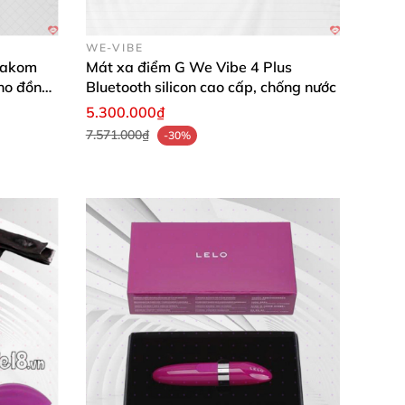
WE-VIBE
Svakom
Mát xa điểm G We Vibe 4 Plus
ho đồng
Bluetooth silicon cao cấp, chống nước
5.300.000₫
7.571.000₫
-30%
 nhiệt độ phòng
, tránh ánh nắng mặt trời trực
mượt
mà hơn.