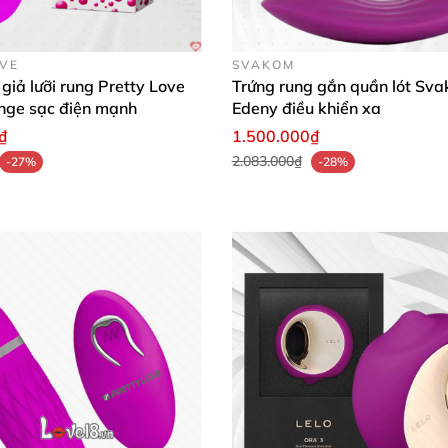
OVE
SVAKOM
giả lưỡi rung Pretty Love
Trứng rung gắn quần lót Sv
nge sạc điện mạnh
Edeny điều khiển xa
₫
1.500.000₫
2.083.000₫
-27%
-28%