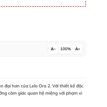
−
100%
+
ện đại hơn
của Lelo Ora 2
. Với thiết kế độc
hưởng cảm giác quan hệ miệng
với phạm vi