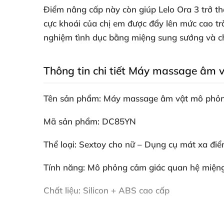
Điểm nâng cấp này còn giúp Lelo Ora 3 trở th
cực khoái
của chị em
được đẩy lên mức cao tr
nghiệm tình dục bằng miệng sung sướng
và c
Thông tin chi tiết Máy massage âm 
Tên sản phẩm: Máy massage âm vật mô phỏn
Mã sản phẩm: DC85YN
Thể loại: Sextoy cho nữ – Dụng cụ mát xa đi
Tính năng: Mô phỏng cảm giác quan hệ miện
Chất liệu: Silicon + ABS cao cấp
Kích thước: 4.35cm x 8.35cm x 8.8cm