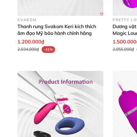
SVAKOM
PRETTY L
Thanh rung Svakom Keri kích thích
Dương vật 
âm đạo Mỹ bảo hành chính hãng
Magic Lou
1.200.000₫
1.500.000
2.034.000₫
2.055.000₫
-41%