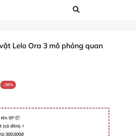
ật Lelo Ora 3 mô phỏng quan
-38%
 tên SP 📦
út (cả đêm) ⚡
 từ 300.000đ