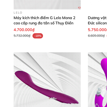
– Nhấn phím (+)
để tăng cường độ rung
. Nhấ
LELO
Máy kích thích điểm G Lelo Mona 2
Dương vật 
– Nhấn phím ()
để chuyển đổi lần lượt
các chế
cao cấp rung đa tần số Thụy Điển
Đức silico
4.700.000₫
5.750.000
– Nhấn giữ phím ()
để tắt sản phẩm
5.732.000₫
6.609.000₫
-18%
Hướng dẫn vệ sinh
và bảo quản:
– Vệ sinh sạch
sẽ Lelo Ora 3 bằng nước sạch
tiếp
và
để xa tầm tay trẻ em.
Lưu ý:
– Nên dùng thêm gel bôi trơn gốc nước có đặ
– Tránh dùng chung
với người khác
để hạn ch