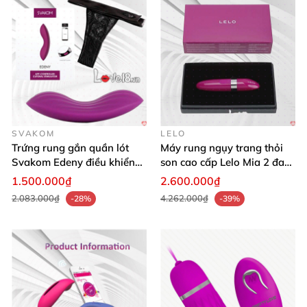
SVAKOM
LELO
Trứng rung gắn quần lót
Máy rung ngụy trang thỏi
Svakom Edeny điều khiển
son cao cấp Lelo Mia 2 đa
xa
chế độ rung
1.500.000₫
2.600.000₫
2.083.000₫
4.262.000₫
-28%
-39%