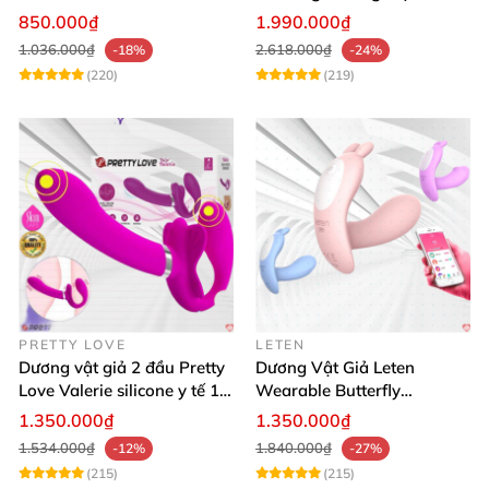
điểm G
thích âm đạo cực phê
850.000₫
1.990.000₫
1.036.000₫
2.618.000₫
-18%
-24%
(220)
(219)
PRETTY LOVE
LETEN
Dương vật giả 2 đầu Pretty
Dương Vật Giả Leten
Love Valerie silicone y tế 12
Wearable Butterfly
chế độ rung
Bluetooth Đa Năng
1.350.000₫
1.350.000₫
1.534.000₫
1.840.000₫
-12%
-27%
(215)
(215)