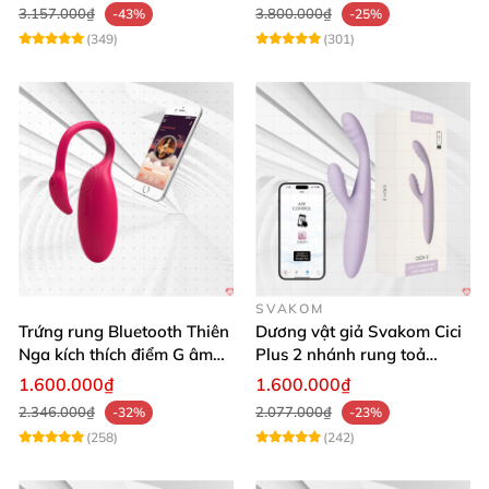
3.157.000₫
3.800.000₫
-43%
-25%
(349)
(301)
SVAKOM
Trứng rung Bluetooth Thiên
Dương vật giả Svakom Cici
Nga kích thích điểm G âm
Plus 2 nhánh rung toả
vật thay đổi không khí yêu
nhiệt, điều khiển app
1.600.000₫
1.600.000₫
2.346.000₫
2.077.000₫
-32%
-23%
(258)
(242)