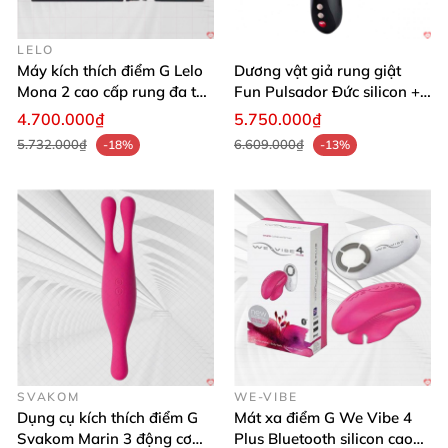
Không sử dụng sản phẩm chung
với người khác
LELO
nhằm phòng tránh
những căn bệnh truyền nhiễm
Máy kích thích điểm G Lelo
Dương vật giả rung giật
nguy hiểm.
Mona 2 cao cấp rung đa tần
Fun Pulsador Đức silicon +
số Thụy Điển
ABS an toàn bền
4.700.000₫
5.750.000₫
5.732.000₫
6.609.000₫
-18%
-13%
SVAKOM
WE-VIBE
Dụng cụ kích thích điểm G
Mát xa điểm G We Vibe 4
Svakom Marin 3 động cơ
Plus Bluetooth silicon cao