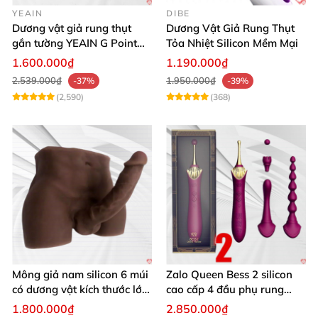
YEAIN
DIBE
Dương vật giả rung thụt
Dương Vật Giả Rung Thụt
gắn tường YEAIN G Point
Tỏa Nhiệt Silicon Mềm Mại
tỏa nhiệt điều khiển từ xa
1.600.000₫
1.190.000₫
2.539.000₫
1.950.000₫
-37%
-39%
(2,590)
(368)
Mông giả nam silicon 6 múi
Zalo Queen Bess 2 silicon
có dương vật kích thước lớn
cao cấp 4 đầu phụ rung
cực thật
nhiệt đa điểm
1.800.000₫
2.850.000₫