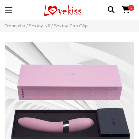
0
Trang chủ
/
Sextoy Nữ
/
Sextoy Cao Cấp