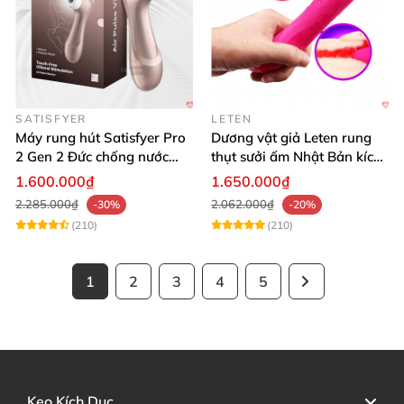
SATISFYER
LETEN
Máy rung hút Satisfyer Pro
Dương vật giả Leten rung
2 Gen 2 Đức chống nước
thụt sưởi ấm Nhật Bản kích
massage điểm G sạc pin
thích điểm G
1.600.000₫
1.650.000₫
2.285.000₫
2.062.000₫
-30%
-20%
(210)
(210)
1
2
3
4
5
Kẹo Kích Dục