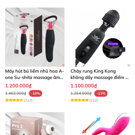
Máy hút bú liếm nhũ hoa A-
Chày rung King Kong
one Su-shita massage âm
không dây massage điểm G
đạo độc đáo
sạc USB tiện lợi cao cấp
1.200.000₫
1.100.000₫
1.463.000₫
1.264.000₫
-18%
-13%
(213)
(212)