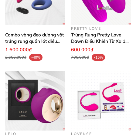
PRETTY LOVE
Combo vòng đeo dương vật
Trứng Rung Pretty Love
trứng rung quần lót điều
Dawn Điều Khiển Từ Xa 12
khiển app
Chế Độ Mạnh Mẽ Nữ Giới
1.600.000₫
600.000₫
2.666.000₫
706.000₫
-40%
-15%
LELO
LOVENSE