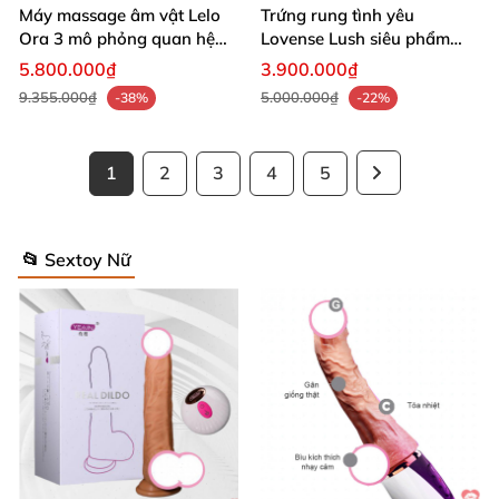
Máy massage âm vật Lelo
Trứng rung tình yêu
Ora 3 mô phỏng quan hệ
Lovense Lush siêu phẩm
miệng thật
điều khiển từ xa Mỹ
5.800.000₫
3.900.000₫
9.355.000₫
5.000.000₫
-38%
-22%
1
2
3
4
5
📂 Sextoy Nữ