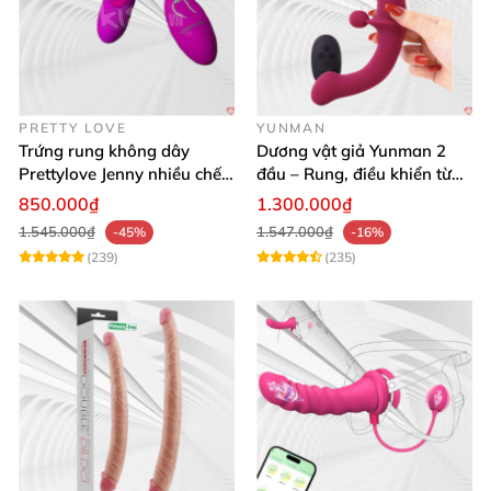
PRETTY LOVE
YUNMAN
Trứng rung không dây
Dương vật giả Yunman 2
Prettylove Jenny nhiều chế
đầu – Rung, điều khiển từ
độ rung silicone Nhật
xa cho les cực phê
850.000₫
1.300.000₫
1.545.000₫
1.547.000₫
-45%
-16%
(239)
(235)