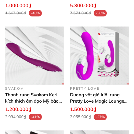
rung dành cho đồng tính nữ
cấp, chống nước
1.000.000₫
5.300.000₫
1.667.000₫
7.571.000₫
-40%
-30%
SVAKOM
PRETTY LOVE
Thanh rung Svakom Keri
Dương vật giả lưỡi rung
kích thích âm đạo Mỹ bảo
Pretty Love Magic Lounge
hành chính hãng
sạc điện mạnh
1.200.000₫
1.500.000₫
2.034.000₫
2.055.000₫
-41%
-27%