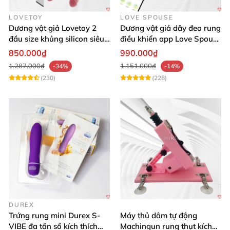
LOVETOY
LOVE SPOUSE
Dương vật giả Lovetoy 2
Dương vật giả dây đeo rung
đầu size khủng silicon siêu
điều khiển app Love Spouse
mềm có thể uốn
thỏa mãn
850.000₫
990.000₫
1.287.000₫
1.151.000₫
-34%
-14%
(230)
(228)
DUREX
Trứng rung mini Durex S-
Máy thủ dâm tự động
VIBE đa tần số kích thích
Machingun rung thụt kích