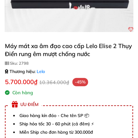
Máy mát xa âm đạo cao cấp Lelo Elise 2 Thụy
Điển rung êm mượt chống nước
Sku:
2798
Thương hiệu:
Lelo
5.700.000₫
10.364.000₫
-45%
Còn hàng
ƯU ĐIỂM
Giao hàng kín đáo - Che tên SP 📦
Ship hỏa tốc 30 - 60 phút (cả đêm) ⚡
Miễn Ship cho đơn hàng từ 300.000đ