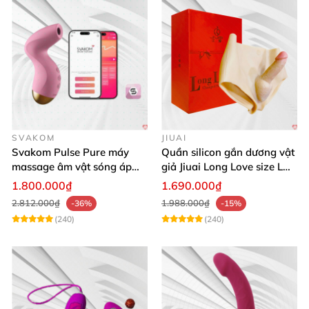
SVAKOM
JIUAI
Svakom Pulse Pure máy
Quần silicon gắn dương vật
massage âm vật sóng áp
giả Jiuai Long Love size L
lực điều khiển app cao cấp
cho nữ les
1.800.000₫
1.690.000₫
2.812.000₫
1.988.000₫
-36%
-15%
(240)
(240)