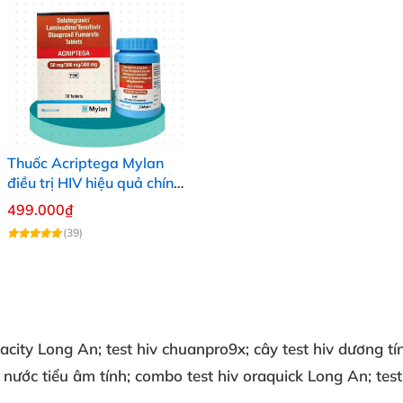
Thuốc Acriptega Mylan
điều trị HIV hiệu quả chính
hãng 30v
499.000₫
(39)
macity Long An;
test hiv chuanpro9x; cây test hiv dương t
g nước tiểu âm tính; combo
test hiv oraquick Long An;
tes