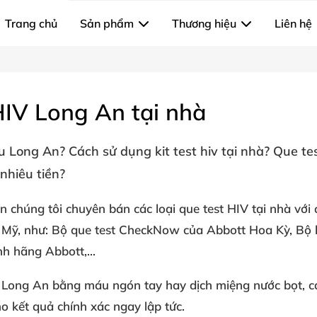
Trang chủ
Sản phẩm
Thương hiệu
Liên hệ
HIV Long An tại nhà
âu Long An
? Cách sử dụng kit
test hiv tại nhà? Q
ue te
nhiêu tiền?
n chúng tôi chuyên bán các loại
que test HIV tại nhà với
từ Mỹ, như: Bộ que test CheckNow của Abbott Hoa Kỳ,
Bộ 
h hãng Abbott,...
à Long An
bằng máu ngón tay hay dịch miệng nước bọt, c
ho kết quả chính xác ngay lập tức.