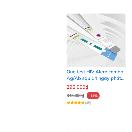
Que test HIV Alere combo
Ag/Ab sau 14 ngày phát
hiện HIV chính xác
295.000₫
343.000₫
-14%
(45)