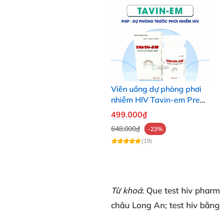
Viên uống dự phòng phơi
nhiễm HIV Tavin-em Prep
lọ 30 viên an toàn
499.000₫
648.000₫
-23%
(19)
Từ khoá
: Q
ue test hiv phar
châu Long An; test hiv bằn