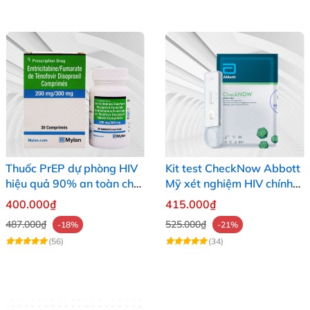
Thuốc PrEP dự phòng HIV
Kit test CheckNow Abbott
hiệu quả 90% an toàn cho
Mỹ xét nghiệm HIV chính
người dùng
xác tại nhà
400.000₫
415.000₫
487.000₫
525.000₫
-18%
-21%
(56)
(34)