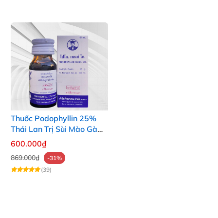
Thuốc Podophyllin 25%
Thái Lan Trị Sùi Mào Gà
Tại Nhà Nhanh Hiệu Quả
600.000₫
869.000₫
-31%
(39)