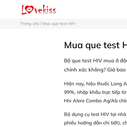
Trang chủ
/
Mua que test HIV
Mua que test 
Bộ
que test HIV mua ở đ
chính xác không? Giá bao 
Hiện nay, hiệu thuốc Long A
99%
, nhập khẩu trực tiếp 
Hiv Alere Combo Ag/Ab chín
Bộ dụng cụ
test HIV tại nh
phiếu hướng dẫn chi tiết), c