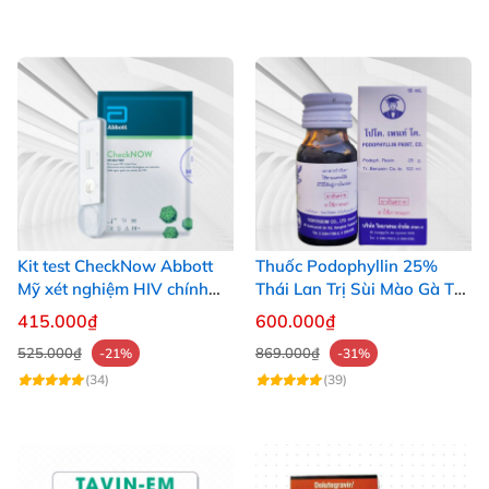
Kit test CheckNow Abbott
Thuốc Podophyllin 25%
Mỹ xét nghiệm HIV chính
Thái Lan Trị Sùi Mào Gà Tại
xác tại nhà
Nhà Nhanh Hiệu Quả
415.000₫
600.000₫
525.000₫
869.000₫
-21%
-31%
(34)
(39)