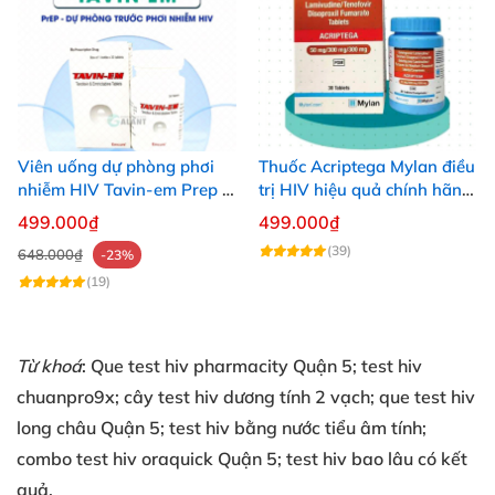
Viên uống dự phòng phơi
Thuốc Acriptega Mylan điều
nhiễm HIV Tavin-em Prep lọ
trị HIV hiệu quả chính hãng
30 viên an toàn
30v
499.000₫
499.000₫
(39)
648.000₫
-23%
(19)
Từ khoá
: Q
ue test hiv pharmacity Quận 5;
test hiv
chuanpro9x; cây test hiv dương tính 2 vạch;
que test hiv
long châu Quận 5; test hiv bằng nước tiểu âm tính;
combo
test hiv oraquick Quận 5;
test hiv bao lâu có kết
quả.