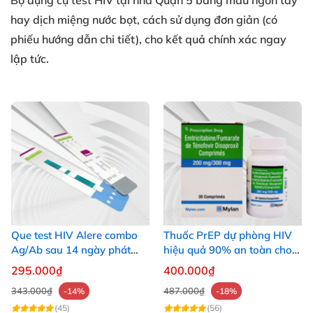
Bộ dụng cụ
test HIV tại nhà Quận 5
bằng máu ngón tay
hay dịch miệng nước bọt, cách sử dụng đơn giản (có
phiếu hướng dẫn chi tiết), cho kết quả chính xác ngay
lập tức.
Que test HIV Alere combo
Thuốc PrEP dự phòng HIV
Ag/Ab sau 14 ngày phát
hiệu quả 90% an toàn cho
hiện HIV chính xác
người dùng
295.000₫
400.000₫
343.000₫
487.000₫
-14%
-18%
(45)
(56)