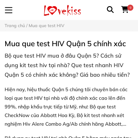
0
Trang chủ
/
Mua que test HIV
Mua que test HIV Quận 5 chính xác
Bộ
que test HIV mua ở đâu Quận 5
? Cách sử
dụng kit
test hiv tại nhà? Q
ue test nhanh HIV
Quận 5 có chính xác không? Giá bao nhiêu tiền?
Hiện nay, hiệu thuốc Quận 5 chúng tôi chuyên bán các
loại
que test HIV tại nhà với độ chính xác cao lên đến
99%
, nhập khẩu trực tiếp từ Mỹ, như: Bộ que test
CheckNow của Abbott Hoa Kỳ,
Bộ kit test nhanh xét
nghiệm Hiv Alere Combo Ag/Ab chính hãng Abbott,...