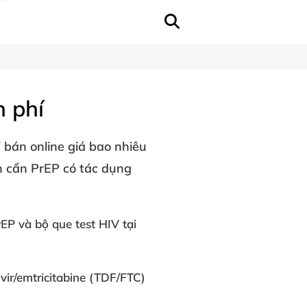
 phí
bán online giá bao nhiêu
 cẩn PrEP có tác dụng
rEP
và bộ que test HIV tại
vir/emtricitabine
(TDF/FTC)