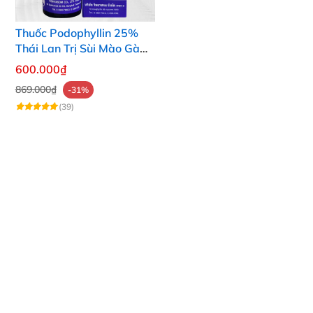
Thuốc Podophyllin 25%
Thái Lan Trị Sùi Mào Gà
Tại Nhà Nhanh Hiệu Quả
600.000₫
869.000₫
-31%
(39)