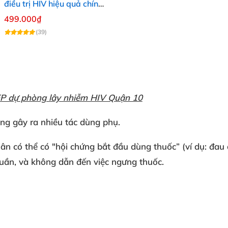
điều trị HIV hiệu quả chính
hãng 30v
499.000₫
(39)
EP dự phòng lây nhiễm HIV Quận 10
ng gây ra nhiều tác dùng phụ.
n có thể có "hội chứng bắt đầu dùng thuốc” (ví dụ: đau
tuần, và không dẫn đến việc ngưng thuốc.