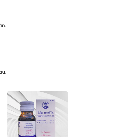
ăn.
au.