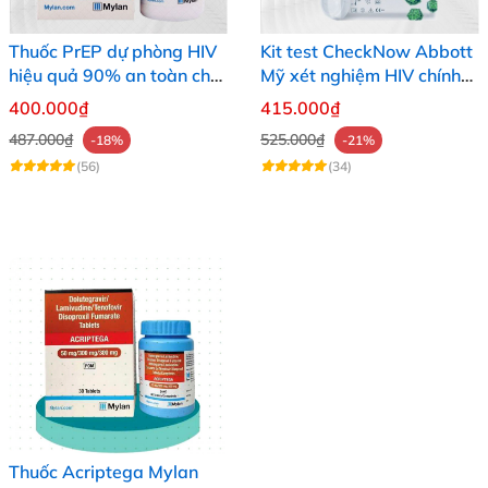
Thuốc PrEP dự phòng HIV
Kit test CheckNow Abbott
hiệu quả 90% an toàn cho
Mỹ xét nghiệm HIV chính
người dùng
xác tại nhà
400.000₫
415.000₫
487.000₫
525.000₫
-18%
-21%
(56)
(34)
Thuốc Acriptega Mylan