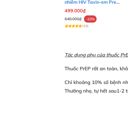
nhiễm HIV Tavin-em Prep
lọ 30 viên an toàn
499.000₫
648.000₫
-23%
(19)
Tác dụng phụ của thuốc Pr
Thuốc PrEP rất an toàn, khô
Chỉ khoảng 10% số bệnh nhâ
Thường nhẹ, tự hết sau1-2 