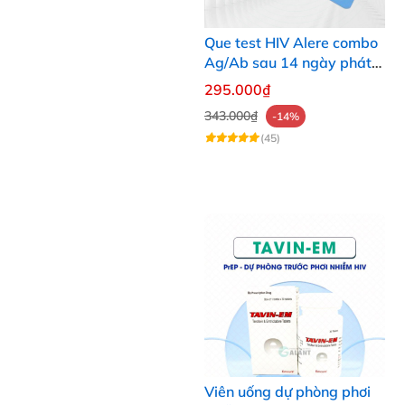
Que test HIV Alere combo
Ag/Ab sau 14 ngày phát
hiện HIV chính xác
295.000₫
343.000₫
-14%
(45)
Viên uống dự phòng phơi