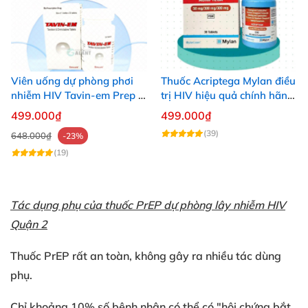
Viên uống dự phòng phơi
Thuốc Acriptega Mylan điều
nhiễm HIV Tavin-em Prep lọ
trị HIV hiệu quả chính hãng
30 viên an toàn
30v
499.000₫
499.000₫
(39)
648.000₫
-23%
(19)
Tác dụng phụ của thuốc PrEP dự phòng lây nhiễm HIV
Quận 2
Thuốc PrEP rất an toàn, không gây ra nhiều tác dùng
phụ.
Chỉ khoảng 10% số bệnh nhân có thể có "hội chứng bắt