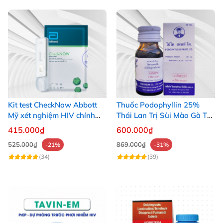
Kit test CheckNow Abbott
Thuốc Podophyllin 25%
Mỹ xét nghiệm HIV chính
Thái Lan Trị Sùi Mào Gà Tại
xác tại nhà
Nhà Nhanh Hiệu Quả
415.000₫
600.000₫
525.000₫
869.000₫
-21%
-31%
(34)
(39)