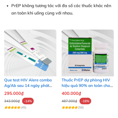
PrEP không tương tác với đa số các thuốc khác nên
an toàn khi uống cùng với nhau.
Que test HIV Alere combo
Thuốc PrEP dự phòng HIV
Ag/Ab sau 14 ngày phát
hiệu quả 90% an toàn cho
hiện HIV chính xác
người dùng
295.000₫
400.000₫
343.000₫
487.000₫
-14%
-18%
(45)
(56)