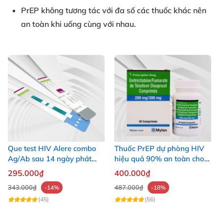
PrEP không tương tác với đa số các thuốc khác nên
an toàn khi uống cùng với nhau.
Que test HIV Alere combo
Thuốc PrEP dự phòng HIV
Ag/Ab sau 14 ngày phát
hiệu quả 90% an toàn cho
hiện HIV chính xác
người dùng
295.000₫
400.000₫
343.000₫
487.000₫
-14%
-18%
(45)
(56)