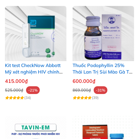
Kit test CheckNow Abbott
Thuốc Podophyllin 25%
Mỹ xét nghiệm HIV chính
Thái Lan Trị Sùi Mào Gà Tại
xác tại nhà
Nhà Nhanh Hiệu Quả
415.000₫
600.000₫
525.000₫
869.000₫
-21%
-31%
(34)
(39)