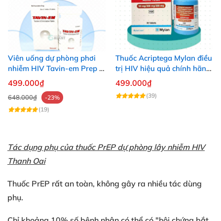
Viên uống dự phòng phơi
Thuốc Acriptega Mylan điều
nhiễm HIV Tavin-em Prep lọ
trị HIV hiệu quả chính hãng
30 viên an toàn
30v
499.000₫
499.000₫
(39)
648.000₫
-23%
(19)
Tác dụng phụ của thuốc PrEP dự phòng lây nhiễm HIV
Thanh Oai
Thuốc PrEP rất an toàn, không gây ra nhiều tác dùng
phụ.
Chỉ khoảng 10% số bệnh nhân có thể có "hội chứng bắt