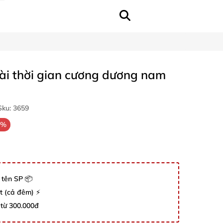
dài thời gian cương dương nam
ku:
3659
2%
 tên SP 📦
út (cả đêm) ⚡
 từ 300.000đ