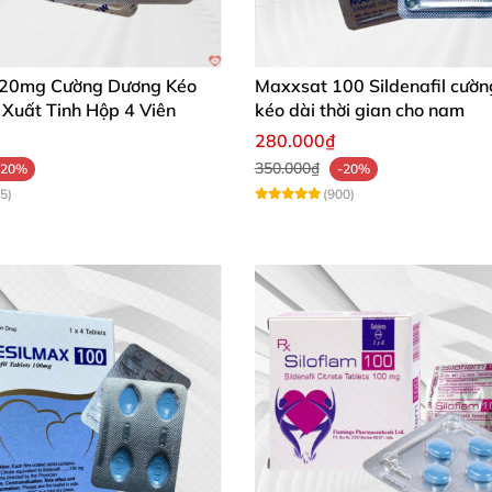
ng cương cứng trở lại.
xuất tinh
để mây mưa
được nhiều lần
sớm.
 20mg Cường Dương Kéo
Maxxsat 100 Sildenafil cườ
 Xuất Tinh Hộp 4 Viên
kéo dài thời gian cho nam
 trong suốt thời gian quan hệ.
280.000₫
350.000₫
-20%
-20%
5)
(900)
uốc siloflam
, cần thực hiện đúng
các nguyên tắc
sau đây 
ng dùng chung thuốc
với bất kì loại chất kích thích nào k
tránh
tuyệt đối tình trạng lạm dụng thuốc.
 trước khi quan hệ từ 30 phút đến 4 giờ
. Đối
với
những na
ảng 30 phút đến 60 phút là thuốc
đã phát huy tác dụng
. 
 từ 2 đến 4 giờ.
g cho trẻ em dưới 18 tuổi.
ng
được sử dụng thuốc siloflam :