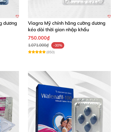
ng dương
Viagra Mỹ chính hãng cường dương
kéo dài thời gian nhập khẩu
750.000₫
1.071.000₫
-30%
(850)
:
hác
hoặc ngay cả rượu bia.
m giới có sức khỏe tốt
, thời gian uống thuốc
Ngược lại
,
những nam giới có sức khoẻ sinh lý