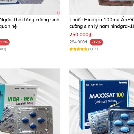
Ngựa Thái tăng cường sinh
Thuốc Hindgra 100mg Ấn Độ
 quan hệ
cường sinh lý nam hindgra-
xts cương dương
250.000₫
284.000₫
-13%
-12%
403)
(1,071)
ng khi trên giường.
 vui
với bạn tình