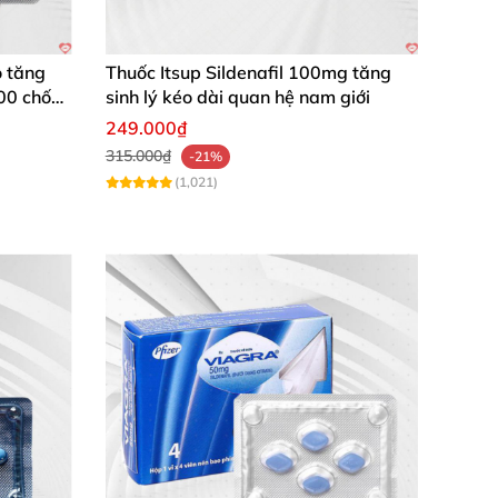
 tăng
Thuốc Itsup Sildenafil 100mg tăng
100 chống
sinh lý kéo dài quan hệ nam giới
249.000₫
315.000₫
-21%
(1,021)