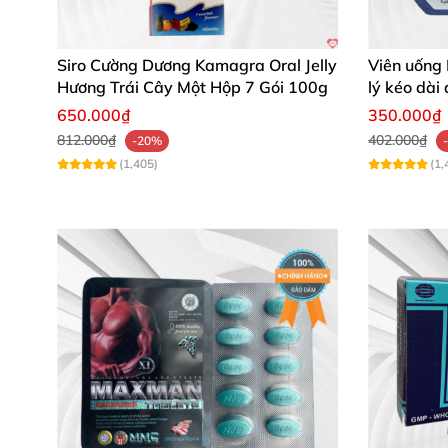
Siro Cường Dương Kamagra Oral Jelly
Viên uống 
Hương Trái Cây Một Hộp 7 Gói 100g
lý kéo dài
650.000₫
350.000₫
812.000₫
402.000₫
-20%
(1,405)
(1,
Tác dụng
của Siloflam 100
-
Giúp nam giới kiểm soát khả năng cương dươ
-
Giúp nam giới đạt cực khoái
, kiểu soát cuộc