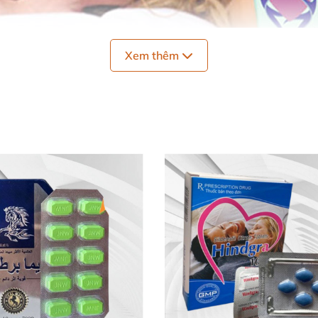
Xem thêm
ối
với
các trường hợp nam giới gặp vấn đề
với sức khoẻ si
g
 thước dương vật nhỏ
nh dục
00mg