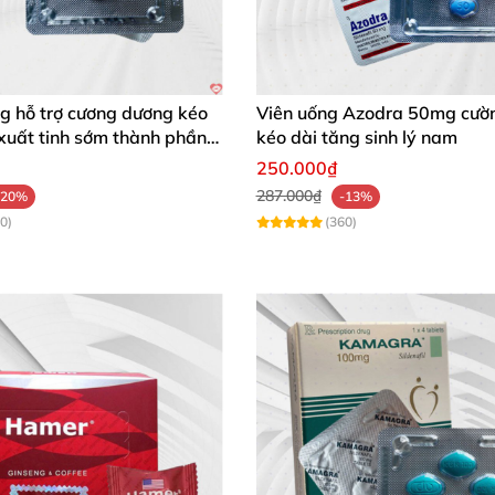
g hỗ trợ cương dương kéo
Viên uống Azodra 50mg cườ
xuất tinh sớm thành phần
kéo dài tăng sinh lý nam
250.000₫
287.000₫
-20%
-13%
0)
(360)