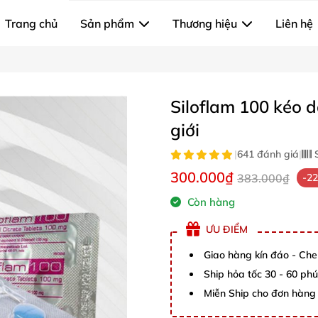
Trang chủ
Sản phẩm
Thương hiệu
Liên hệ
Siloflam 100 kéo 
giới
|
641 đánh giá
|
S
300.000₫
383.000₫
-2
Còn hàng
ƯU ĐIỂM
Giao hàng kín đáo - Che
Ship hỏa tốc 30 - 60 ph
Miễn Ship cho đơn hàng