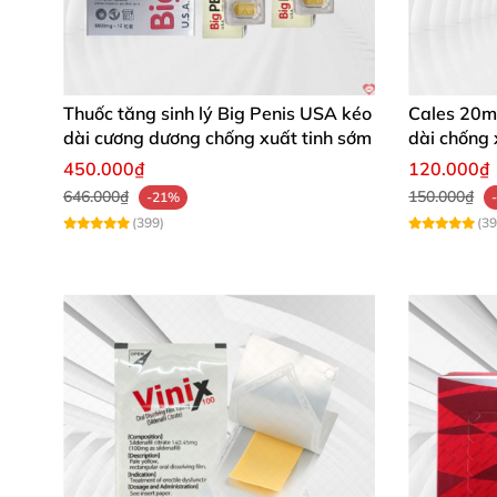
Thuốc tăng sinh lý Big Penis USA kéo
Cales 20m
dài cương dương chống xuất tinh sớm
dài chống 
Tadalafil
450.000₫
120.000₫
646.000₫
150.000₫
-21%
(399)
(39