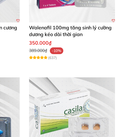
uỵ.
an cương
Walenafil 100mg tăng sinh lý cường
dương kéo dài thời gian
350.000₫
ăng cương khác.
389.000₫
-10%
(637)