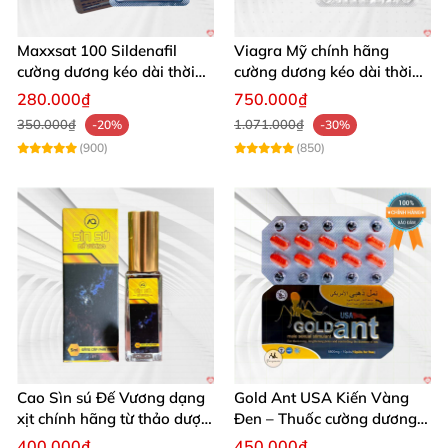
Maxxsat 100 Sildenafil
Viagra Mỹ chính hãng
cường dương kéo dài thời
cường dương kéo dài thời
gian cho nam
gian nhập khẩu
280.000₫
750.000₫
350.000₫
1.071.000₫
-20%
-30%
(900)
(850)
Cao Sìn sú Đế Vương dạng
Gold Ant USA Kiến Vàng
xịt chính hãng từ thảo dược
Đen – Thuốc cường dương
Ê Đê Việt Nam
tăng sinh lý nam mạnh
400.000₫
450.000₫