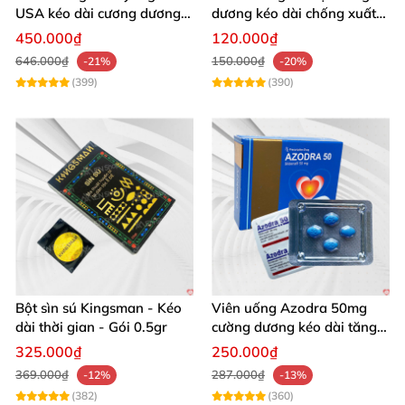
USA kéo dài cương dương
dương kéo dài chống xuất
chống xuất tinh sớm
tinh sớm thành phần
450.000₫
120.000₫
Tadalafil
646.000₫
150.000₫
-21%
-20%
(399)
(390)
Bột sìn sú Kingsman - Kéo
Viên uống Azodra 50mg
dài thời gian - Gói 0.5gr
cường dương kéo dài tăng
sinh lý nam
325.000₫
250.000₫
369.000₫
287.000₫
-12%
-13%
(382)
(360)