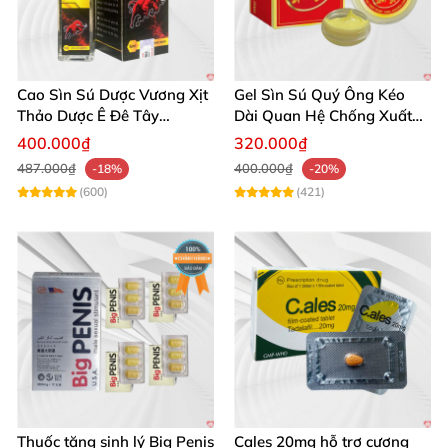
Cao Sìn Sú Dược Vương Xịt
Gel Sìn Sú Quý Ông Kéo
Thảo Dược Ê Đê Tây
Dài Quan Hệ Chống Xuất
Nguyên Hỗ Trợ Xuất Tinh
Tinh Sớm
400.000₫
320.000₫
Sớm
487.000₫
400.000₫
-18%
-20%
(600)
(421)
Thuốc tăng sinh lý Big Penis
Cales 20mg hỗ trợ cương