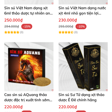
Sìn sú Việt Nam dạng xịt
Sìn sú Việt Nam dạng nước
6ml thảo dược tự nhiên an
xịt 4ml nhỏ gọn tiện lợi
toàn
mang theo
250.000₫
230.000₫
294.000₫
255.000₫
-15%
-10%
(8)
(8)
Cao sìn sú AQuang thảo
Sìn sú Sư Tử dạng xịt thảo
dược đặc trị xuất tinh sớm
dược Ê Đê chính hãng
tự nhiên an toàn
220.000₫
220.000₫