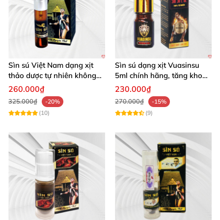
Sìn sú Việt Nam dạng xịt
Sìn sú dạng xịt Vuasinsu
thảo dược tự nhiên không
5ml chính hãng, tăng khoái
tác dụng phụ
cảm lâu dài
260.000₫
230.000₫
325.000₫
270.000₫
-20%
-15%
(10)
(9)