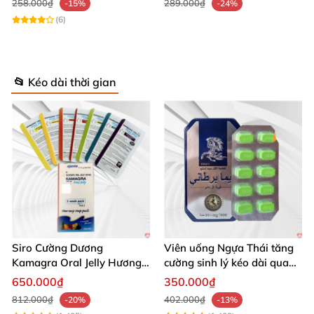
258.000₫
289.000₫
-15%
-24%
(6)
📂 Kéo dài thời gian
Siro Cường Dương
Viên uống Ngựa Thái tăng
Kamagra Oral Jelly Hương
cường sinh lý kéo dài quan
Trái Cây Một Hộp 7 Gói
hệ
650.000₫
350.000₫
100g
812.000₫
402.000₫
-20%
-13%