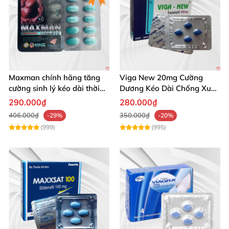
Maxman chính hãng tăng
Viga New 20mg Cường
cường sinh lý kéo dài thời
Dương Kéo Dài Chống Xuất
gian xuất tinh
Tinh Hộp 4 Viên
290.000₫
280.000₫
406.000₫
350.000₫
-29%
-20%
(999)
(995)