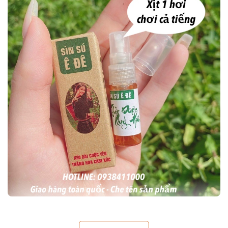
Công dụng
của sìn sú dân tộc Ê ĐÊ