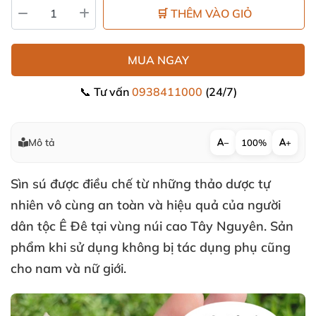
🛒 THÊM VÀO GIỎ
MUA NGAY
📞 Tư vấn
0938411000
(24/7)
Mô tả
−
100%
+
Sìn sú
được điều chế từ
những thảo dược tự
nhiên vô cùng an toàn
và hiệu quả
của người
dân tộc Ê Đê tại vùng núi cao Tây Nguyên
. Sản
phẩm khi sử dụng không bị tác dụng phụ
cũng
cho nam
và nữ giới.