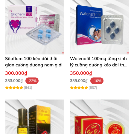
Siloflam 100 kéo dài thời
Walenafil 100mg tăng sinh
gian cương dương nam giới
lý cường dương kéo dài thời
gian
300.000₫
350.000₫
383.000₫
389.000₫
-22%
-10%
(641)
(637)