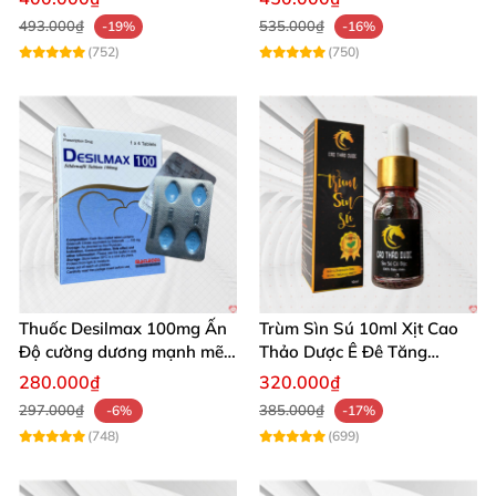
493.000₫
535.000₫
-19%
-16%
(752)
(750)
Thuốc Desilmax 100mg Ấn
Trùm Sìn Sú 10ml Xịt Cao
Độ cường dương mạnh mẽ
Thảo Dược Ê Đê Tăng
tăng sinh lý phái mạnh
Cường Sinh Lý
280.000₫
320.000₫
297.000₫
385.000₫
-6%
-17%
(748)
(699)