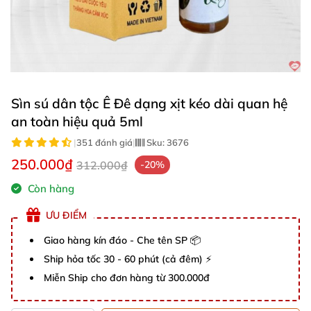
Sìn sú dân tộc Ê Đê dạng xịt kéo dài quan hệ
an toàn hiệu quả 5ml
|
351 đánh giá
|
Sku:
3676
250.000₫
312.000₫
-20%
Còn hàng
ƯU ĐIỂM
Giao hàng kín đáo - Che tên SP 📦
Ship hỏa tốc 30 - 60 phút (cả đêm) ⚡
Miễn Ship cho đơn hàng từ 300.000đ