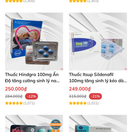
(1,405)
(1,403)
Thuốc Hindgra 100mg Ấn
Thuốc Itsup Sildenafil
Độ tăng cường sinh lý nam
100mg tăng sinh lý kéo dài
hindgra-100 chống xts
quan hệ nam giới
250.000₫
249.000₫
cương dương
284.000₫
315.000₫
-12%
-21%
(1,071)
(1,021)