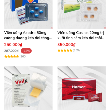
Viên uống Azodra 50mg
Viên uống Casilas 20mg trị
cường dương kéo dài tăng
xuất tinh sớm kéo dài thời
sinh lý nam
gian quan hệ
250.000₫
350.000₫
(359)
287.000₫
-13%
(360)