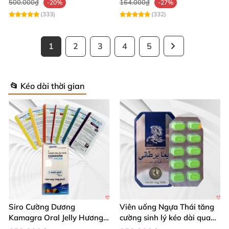
500.000₫
164.000₫
-20%
-27%
(333)
(332)
1
2
3
4
5
📂 Kéo dài thời gian
Siro Cường Dương
Viên uống Ngựa Thái tăng
Kamagra Oral Jelly Hương
cường sinh lý kéo dài quan
Trái Cây Một Hộp 7 Gói
hệ