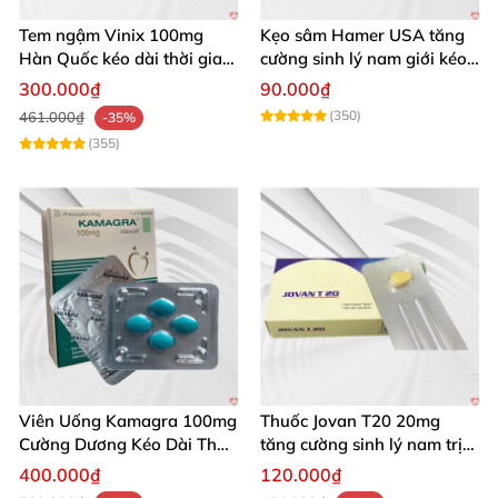
Tem ngậm Vinix 100mg
Kẹo sâm Hamer USA tăng
Hàn Quốc kéo dài thời gian
cường sinh lý nam giới kéo
quan hệ nam giới
dài
300.000₫
90.000₫
(350)
461.000₫
-35%
(355)
Viên Uống Kamagra 100mg
Thuốc Jovan T20 20mg
Cường Dương Kéo Dài Thời
tăng cường sinh lý nam trị
Gian
xuất tinh sớm hiệu quả
400.000₫
120.000₫