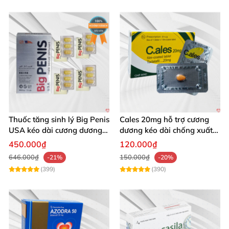
Thuốc tăng sinh lý Big Penis
Cales 20mg hỗ trợ cương
USA kéo dài cương dương
dương kéo dài chống xuất
chống xuất tinh sớm
tinh sớm thành phần
450.000₫
120.000₫
Tadalafil
646.000₫
150.000₫
-21%
-20%
(399)
(390)