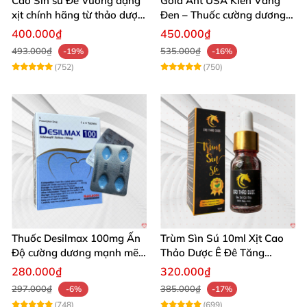
Cao Sìn sú Đế Vương dạng
Gold Ant USA Kiến Vàng
xịt chính hãng từ thảo dược
Đen – Thuốc cường dương
Ê Đê Việt Nam
tăng sinh lý nam mạnh
400.000₫
450.000₫
493.000₫
535.000₫
-19%
-16%
(752)
(750)
Thuốc Desilmax 100mg Ấn
Trùm Sìn Sú 10ml Xịt Cao
Độ cường dương mạnh mẽ
Thảo Dược Ê Đê Tăng
tăng sinh lý phái mạnh
Cường Sinh Lý
280.000₫
320.000₫
297.000₫
385.000₫
-6%
-17%
(748)
(699)