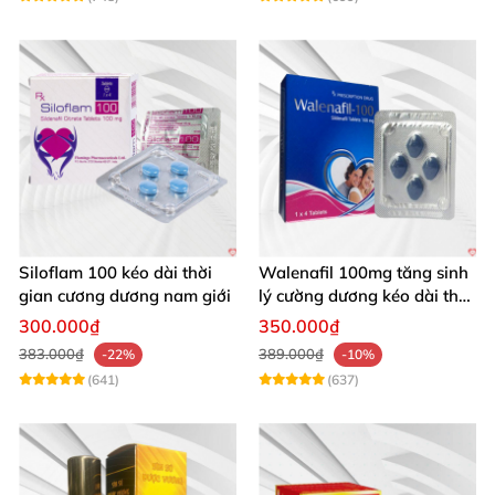
Siloflam 100 kéo dài thời
Walenafil 100mg tăng sinh
gian cương dương nam giới
lý cường dương kéo dài thời
gian
300.000₫
350.000₫
383.000₫
389.000₫
-22%
-10%
(641)
(637)