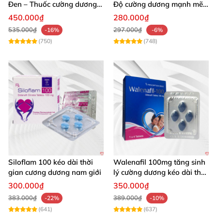
Đen – Thuốc cường dương
Độ cường dương mạnh mẽ
tăng sinh lý nam mạnh
tăng sinh lý phái mạnh
450.000₫
280.000₫
535.000₫
297.000₫
-16%
-6%
(750)
(748)
Siloflam 100 kéo dài thời
Walenafil 100mg tăng sinh
gian cương dương nam giới
lý cường dương kéo dài thời
gian
300.000₫
350.000₫
383.000₫
389.000₫
-22%
-10%
(641)
(637)