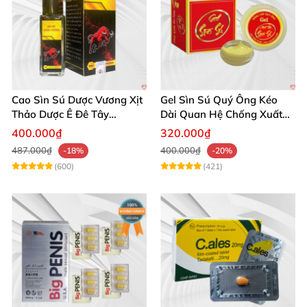
Cao Sìn Sú Dược Vương Xịt
Gel Sìn Sú Quý Ông Kéo
Thảo Dược Ê Đê Tây
Dài Quan Hệ Chống Xuất
Nguyên Hỗ Trợ Xuất Tinh
Tinh Sớm
400.000₫
320.000₫
Sớm
487.000₫
400.000₫
-18%
-20%
(600)
(421)