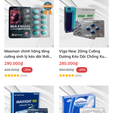
Maxman chính hãng tăng
Viga New 20mg Cường
cường sinh lý kéo dài thời
Dương Kéo Dài Chống Xuất
gian xuất tinh
Tinh Hộp 4 Viên
290.000₫
280.000₫
406.000₫
350.000₫
-29%
-20%
(999)
(995)