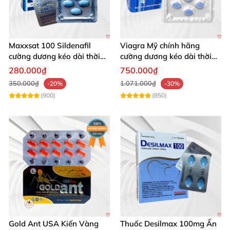
thể lực
và cơ bắp một cách hiệu quả
. Một đêm 4
phát là bình thường.
Maxxsat 100 Sildenafil
Viagra Mỹ chính hãng
cường dương kéo dài thời
cường dương kéo dài thời
gian cho nam
gian nhập khẩu
280.000₫
750.000₫
350.000₫
1.071.000₫
-20%
-30%
(900)
(850)
Gold Ant USA Kiến Vàng
Thuốc Desilmax 100mg Ấn