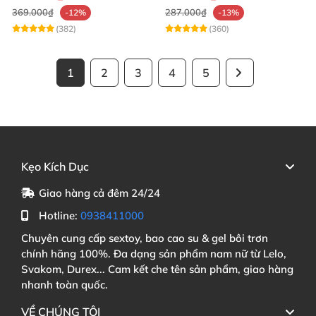
369.000₫
287.000₫
-12%
-13%
(382)
(360)
1
2
3
4
5
Kẹo Kích Dục
Giao hàng cả đêm 24/24
Hotline:
0938411000
Chuyên cung cấp sextoy, bao cao su & gel bôi trơn
chính hãng 100%. Đa dạng sản phẩm nam nữ từ Lelo,
Svakom, Durex... Cam kết che tên sản phẩm, giao hàng
nhanh toàn quốc.
VỀ CHÚNG TÔI