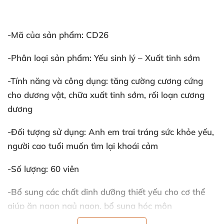
-Mã
của sản phẩm: CD26
-Phân loại sản phẩm: Yếu sinh lý – Xuất tinh sớm
-Tính năng
và công dụng: tăng cường cương cứng
cho dương vật
, chữa xuất tinh sớm
, rối loạn cương
dương
-Đối tượng sử dụng: Anh em trai tráng sức khỏe yếu
,
người cao tuổi muốn tìm lại khoái cảm
-Số lượng: 60 viên
-Bổ sung
các chất dinh dưỡng thiết yếu cho cơ thể
giúp ăn ngon ngủ ngon
, bổ sung hóc môn
testosteron