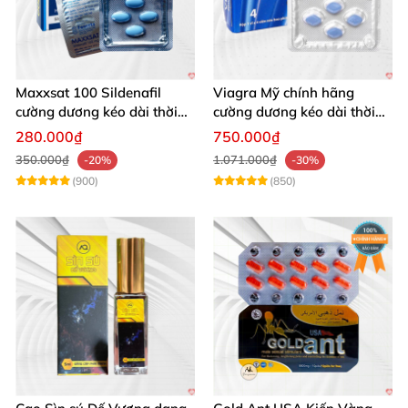
Maxxsat 100 Sildenafil
Viagra Mỹ chính hãng
cường dương kéo dài thời
cường dương kéo dài thời
gian cho nam
gian nhập khẩu
280.000₫
750.000₫
350.000₫
1.071.000₫
-20%
-30%
(900)
(850)