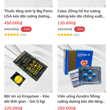
Thuốc tăng sinh lý Big Penis
Cales 20mg hỗ trợ cương
USA kéo dài cương dương
dương kéo dài chống xuất
chống xuất tinh sớm
tinh sớm thành phần
450.000₫
120.000₫
Tadalafil
646.000₫
150.000₫
-21%
-20%
(399)
(390)
Bột sìn sú Kingsman - Kéo
Viên uống Azodra 50mg
dài thời gian - Gói 0.5gr
cường dương kéo dài tăng
sinh lý nam
325.000₫
250.000₫