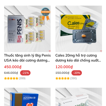
Thuốc tăng sinh lý Big Penis
Cales 20mg hỗ trợ cương
USA kéo dài cương dương
dương kéo dài chống xuất
chống xuất tinh sớm
tinh sớm thành phần
450.000₫
120.000₫
Tadalafil
646.000₫
150.000₫
-21%
-20%
(399)
(390)