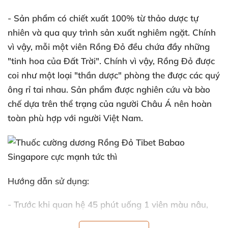
- Sản phẩm có chiết xuất 100% từ thảo dược tự
nhiên
và qua quy trình sản xuất nghiêm ngặt
. Chính
vì vậy
, mỗi một viên Rồng Đỏ đều chứa đầy
những
"tinh hoa
của Đất Trời"
. Chính vì vậy
, Rồng Đỏ
được
coi như một loại "thần dược" phòng the
được
các quý
ông rỉ tai nhau
. Sản phẩm
được nghiên cứu
và bào
chế dựa trên thể trạng
của người Châu Á nên hoàn
toàn phù hợp
với người Việt Nam.
Hướng dẫn sử dụng:
- Trước khi quan hệ 45 phút uống 1 viên màu nâu
,
thuốc
sẽ có tác dụng tăng sự cương cứng
, kéo dài