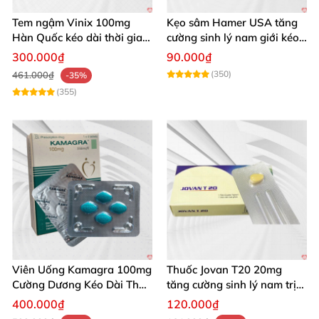
Tem ngậm Vinix 100mg
Kẹo sâm Hamer USA tăng
Hàn Quốc kéo dài thời gian
cường sinh lý nam giới kéo
quan hệ nam giới
dài
300.000₫
90.000₫
(350)
461.000₫
-35%
(355)
Viên Uống Kamagra 100mg
Thuốc Jovan T20 20mg
Cường Dương Kéo Dài Thời
tăng cường sinh lý nam trị
Gian
xuất tinh sớm hiệu quả
400.000₫
120.000₫