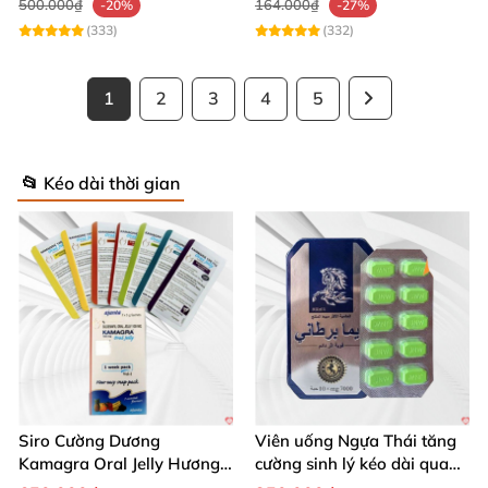
500.000₫
164.000₫
-20%
-27%
(333)
(332)
1
2
3
4
5
📂 Kéo dài thời gian
Siro Cường Dương
Viên uống Ngựa Thái tăng
Kamagra Oral Jelly Hương
cường sinh lý kéo dài quan
Trái Cây Một Hộp 7 Gói
hệ