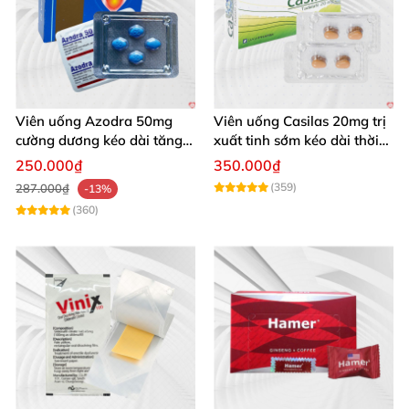
Viên uống Azodra 50mg
Viên uống Casilas 20mg trị
cường dương kéo dài tăng
xuất tinh sớm kéo dài thời
sinh lý nam
gian quan hệ
250.000₫
350.000₫
(359)
287.000₫
-13%
(360)