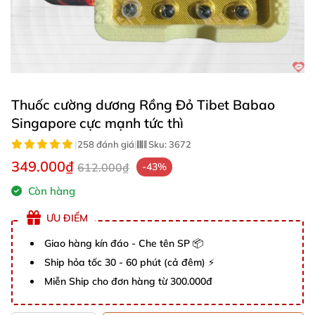
Thuốc cường dương Rồng Đỏ Tibet Babao
Singapore cực mạnh tức thì
|
258 đánh giá
|
Sku:
3672
349.000₫
612.000₫
-43%
Còn hàng
ƯU ĐIỂM
Giao hàng kín đáo - Che tên SP 📦
Ship hỏa tốc 30 - 60 phút (cả đêm) ⚡
Miễn Ship cho đơn hàng từ 300.000đ