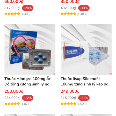
650.000₫
350.000₫
100g
812.000₫
402.000₫
-20%
-13%
(1,405)
(1,403)
Thuốc Hindgra 100mg Ấn
Thuốc Itsup Sildenafil
Độ tăng cường sinh lý nam
100mg tăng sinh lý kéo dài
hindgra-100 chống xts
quan hệ nam giới
250.000₫
249.000₫
cương dương
284.000₫
315.000₫
-12%
-21%
(1,071)
(1,021)