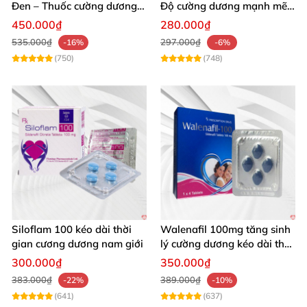
Đen – Thuốc cường dương
Độ cường dương mạnh mẽ
tăng sinh lý nam mạnh
tăng sinh lý phái mạnh
450.000₫
280.000₫
535.000₫
297.000₫
-16%
-6%
(750)
(748)
Siloflam 100 kéo dài thời
Walenafil 100mg tăng sinh
gian cương dương nam giới
lý cường dương kéo dài thời
gian
300.000₫
350.000₫
383.000₫
389.000₫
-22%
-10%
(641)
(637)