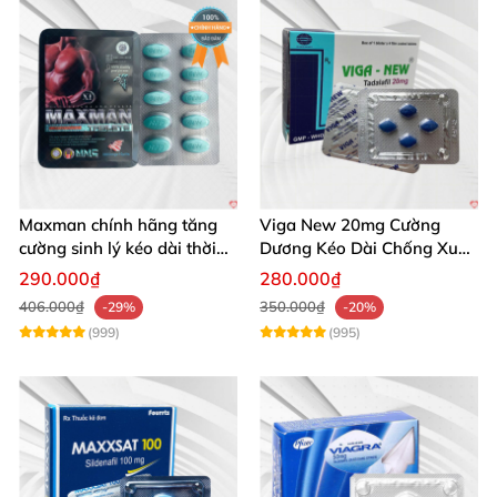
Maxman chính hãng tăng
Viga New 20mg Cường
cường sinh lý kéo dài thời
Dương Kéo Dài Chống Xuất
gian xuất tinh
Tinh Hộp 4 Viên
290.000₫
280.000₫
406.000₫
350.000₫
-29%
-20%
(999)
(995)