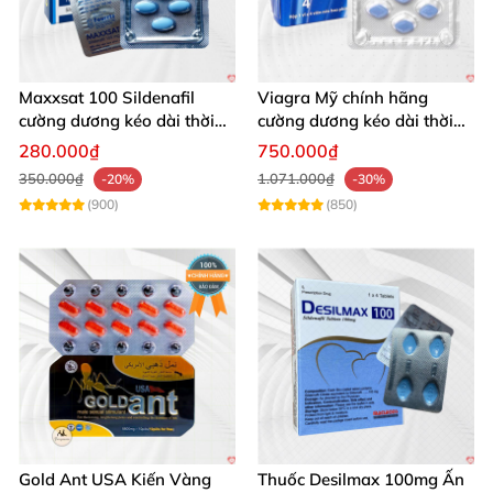
Maxxsat 100 Sildenafil
Viagra Mỹ chính hãng
cường dương kéo dài thời
cường dương kéo dài thời
gian cho nam
gian nhập khẩu
280.000₫
750.000₫
350.000₫
1.071.000₫
-20%
-30%
(900)
(850)
Gold Ant USA Kiến Vàng
Thuốc Desilmax 100mg Ấn