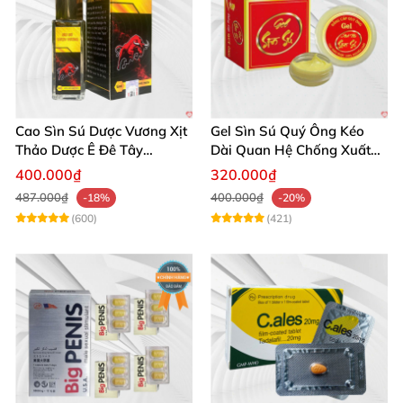
Cao Sìn Sú Dược Vương Xịt
Gel Sìn Sú Quý Ông Kéo
Thảo Dược Ê Đê Tây
Dài Quan Hệ Chống Xuất
Nguyên Hỗ Trợ Xuất Tinh
Tinh Sớm
400.000₫
320.000₫
Sớm
487.000₫
400.000₫
-18%
-20%
(600)
(421)