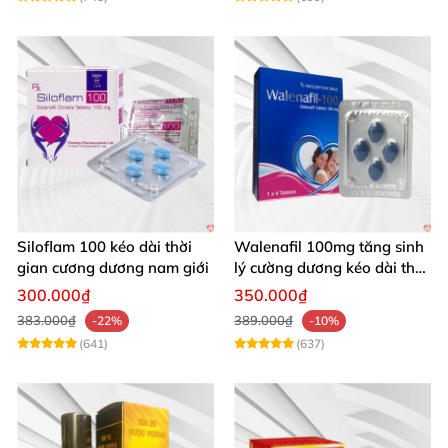
Siloflam 100 kéo dài thời
Walenafil 100mg tăng sinh
gian cương dương nam giới
lý cường dương kéo dài thời
gian
300.000₫
350.000₫
383.000₫
389.000₫
-22%
-10%
(641)
(637)