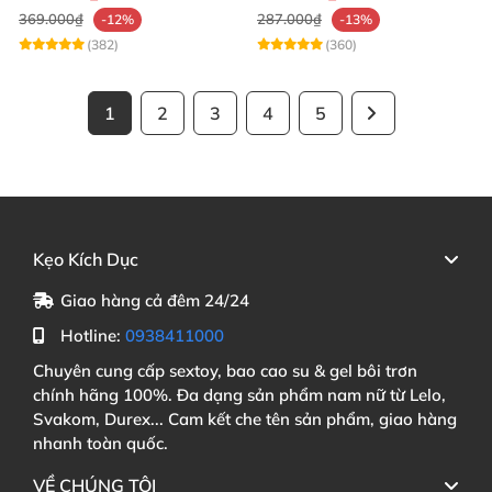
369.000₫
287.000₫
-12%
-13%
(382)
(360)
1
2
3
4
5
Kẹo Kích Dục
Giao hàng cả đêm 24/24
Hotline:
0938411000
Chuyên cung cấp sextoy, bao cao su & gel bôi trơn
chính hãng 100%. Đa dạng sản phẩm nam nữ từ Lelo,
Svakom, Durex... Cam kết che tên sản phẩm, giao hàng
nhanh toàn quốc.
VỀ CHÚNG TÔI