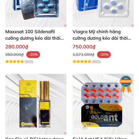
Maxxsat 100 Sildenafil
Viagra Mỹ chính hãng
cường dương kéo dài thời
cường dương kéo dài thời
gian cho nam
gian nhập khẩu
280.000₫
750.000₫
350.000₫
1.071.000₫
-20%
-30%
(900)
(850)