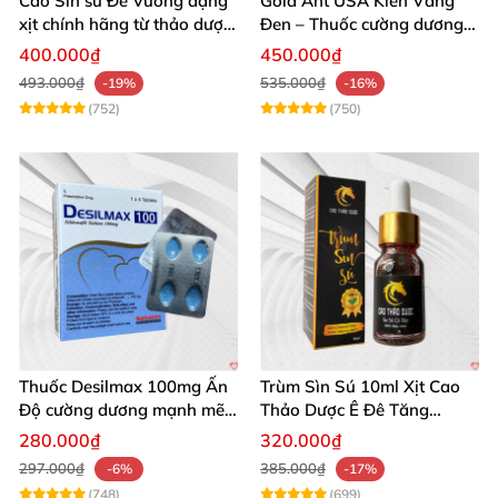
Cao Sìn sú Đế Vương dạng
Gold Ant USA Kiến Vàng
xịt chính hãng từ thảo dược
Đen – Thuốc cường dương
Ê Đê Việt Nam
tăng sinh lý nam mạnh
400.000₫
450.000₫
493.000₫
535.000₫
-19%
-16%
(752)
(750)
Thuốc Desilmax 100mg Ấn
Trùm Sìn Sú 10ml Xịt Cao
Độ cường dương mạnh mẽ
Thảo Dược Ê Đê Tăng
tăng sinh lý phái mạnh
Cường Sinh Lý
280.000₫
320.000₫
297.000₫
385.000₫
-6%
-17%
(748)
(699)