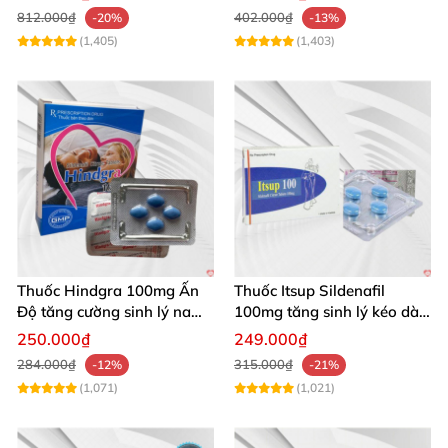
100g
812.000₫
402.000₫
-20%
-13%
(1,405)
(1,403)
Thuốc Hindgra 100mg Ấn
Thuốc Itsup Sildenafil
Độ tăng cường sinh lý nam
100mg tăng sinh lý kéo dài
hindgra-100 chống xts
quan hệ nam giới
250.000₫
249.000₫
cương dương
284.000₫
315.000₫
-12%
-21%
(1,071)
(1,021)