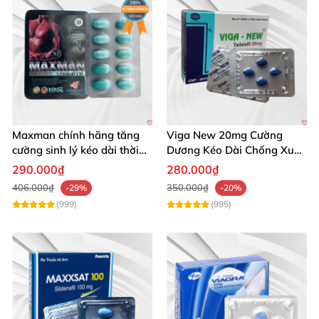
Maxman chính hãng tăng
Viga New 20mg Cường
cường sinh lý kéo dài thời
Dương Kéo Dài Chống Xuất
gian xuất tinh
Tinh Hộp 4 Viên
290.000₫
280.000₫
406.000₫
350.000₫
-29%
-20%
(999)
(995)