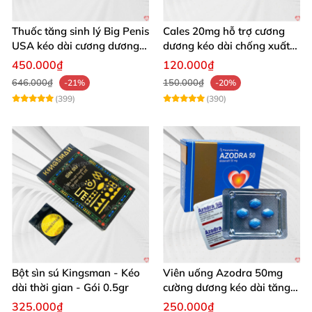
Thuốc tăng sinh lý Big Penis
Cales 20mg hỗ trợ cương
USA kéo dài cương dương
dương kéo dài chống xuất
chống xuất tinh sớm
tinh sớm thành phần
450.000₫
120.000₫
Tadalafil
646.000₫
150.000₫
-21%
-20%
(399)
(390)
Bột sìn sú Kingsman - Kéo
Viên uống Azodra 50mg
dài thời gian - Gói 0.5gr
cường dương kéo dài tăng
sinh lý nam
325.000₫
250.000₫