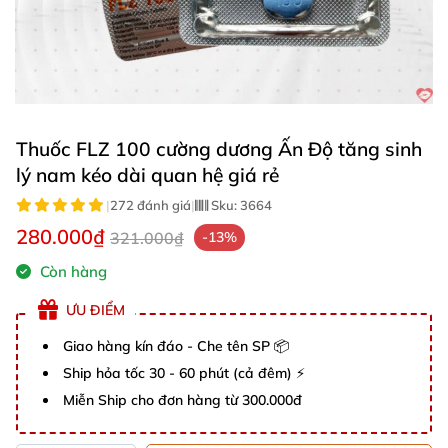
Thuốc FLZ 100 cường dương Ấn Độ tăng sinh
lý nam kéo dài quan hệ giá rẻ
|
272 đánh giá
|
Sku:
3664
280.000₫
321.000₫
-13%
Còn hàng
ƯU ĐIỂM
Giao hàng kín đáo - Che tên SP 📦
Ship hỏa tốc 30 - 60 phút (cả đêm) ⚡
Miễn Ship cho đơn hàng từ 300.000đ