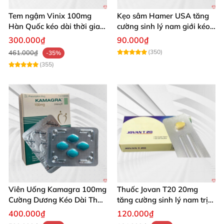
Tem ngậm Vinix 100mg
Kẹo sâm Hamer USA tăng
Hàn Quốc kéo dài thời gian
cường sinh lý nam giới kéo
quan hệ nam giới
dài
300.000₫
90.000₫
(350)
461.000₫
-35%
(355)
Viên Uống Kamagra 100mg
Thuốc Jovan T20 20mg
Cường Dương Kéo Dài Thời
tăng cường sinh lý nam trị
Gian
xuất tinh sớm hiệu quả
400.000₫
120.000₫