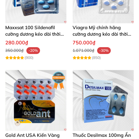
Maxxsat 100 Sildenafil
Viagra Mỹ chính hãng
cường dương kéo dài thời
cường dương kéo dài thời
gian cho nam
gian nhập khẩu
280.000₫
750.000₫
350.000₫
1.071.000₫
-20%
-30%
(900)
(850)
Gold Ant USA Kiến Vàng
Thuốc Desilmax 100mg Ấn