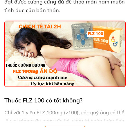
đạt
được cương cứng đủ
để thoả mãn ham muốn
tình dục
của bản thân.
Thuốc FLZ 100 có tốt không?
Chỉ
với 1 viên FLZ 100mg (z100)
,
các quý ông
có thể
lấy lại phong độ ngay tức thì
, chữa trị hoàn toàn tình
trạng trên bảo dưới không nghe
. Lúc này
, ham muốn