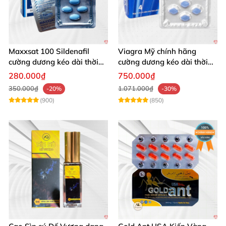
Maxxsat 100 Sildenafil
Viagra Mỹ chính hãng
cường dương kéo dài thời
cường dương kéo dài thời
gian cho nam
gian nhập khẩu
280.000₫
750.000₫
350.000₫
1.071.000₫
-20%
-30%
(900)
(850)