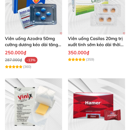
Viên uống Azodra 50mg
Viên uống Casilas 20mg trị
cường dương kéo dài tăng
xuất tinh sớm kéo dài thời
sinh lý nam
gian quan hệ
250.000₫
350.000₫
(359)
287.000₫
-13%
(360)