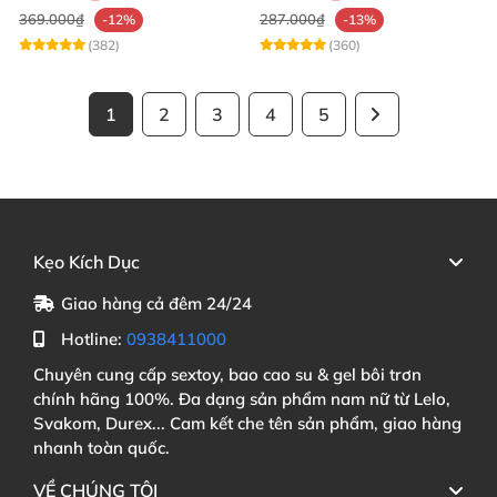
369.000₫
287.000₫
-12%
-13%
(382)
(360)
1
2
3
4
5
Kẹo Kích Dục
Giao hàng cả đêm 24/24
Hotline:
0938411000
Chuyên cung cấp sextoy, bao cao su & gel bôi trơn
chính hãng 100%. Đa dạng sản phẩm nam nữ từ Lelo,
Svakom, Durex... Cam kết che tên sản phẩm, giao hàng
nhanh toàn quốc.
VỀ CHÚNG TÔI