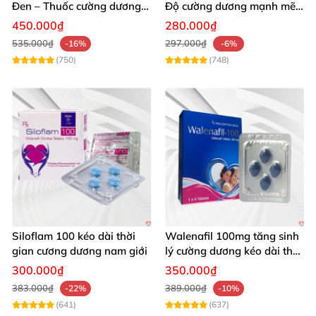
Đen – Thuốc cường dương
Độ cường dương mạnh mẽ
tăng sinh lý nam mạnh
tăng sinh lý phái mạnh
450.000₫
280.000₫
535.000₫
297.000₫
-16%
-6%
(750)
(748)
Siloflam 100 kéo dài thời
Walenafil 100mg tăng sinh
gian cương dương nam giới
lý cường dương kéo dài thời
gian
300.000₫
350.000₫
383.000₫
389.000₫
-22%
-10%
(641)
(637)