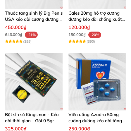
Thuốc tăng sinh lý Big Penis
Cales 20mg hỗ trợ cương
USA kéo dài cương dương
dương kéo dài chống xuất
chống xuất tinh sớm
tinh sớm thành phần
450.000₫
120.000₫
Tadalafil
646.000₫
150.000₫
-21%
-20%
(399)
(390)
Bột sìn sú Kingsman - Kéo
Viên uống Azodra 50mg
dài thời gian - Gói 0.5gr
cường dương kéo dài tăng
sinh lý nam
325.000₫
250.000₫