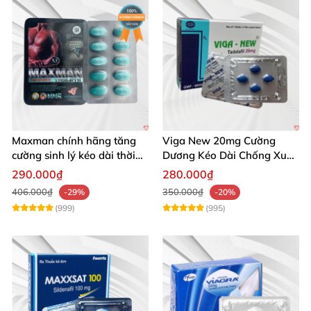
Maxman chính hãng tăng
Viga New 20mg Cường
cường sinh lý kéo dài thời
Dương Kéo Dài Chống Xuất
gian xuất tinh
Tinh Hộp 4 Viên
290.000₫
280.000₫
406.000₫
350.000₫
-29%
-20%
(999)
(995)