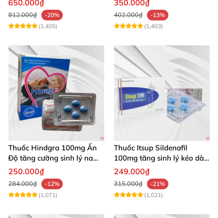
650.000₫
350.000₫
100g
812.000₫
402.000₫
-20%
-13%
(1,405)
(1,403)
Thuốc Hindgra 100mg Ấn
Thuốc Itsup Sildenafil
Độ tăng cường sinh lý nam
100mg tăng sinh lý kéo dài
hindgra-100 chống xts
quan hệ nam giới
250.000₫
249.000₫
cương dương
284.000₫
315.000₫
-12%
-21%
(1,071)
(1,021)