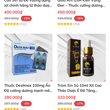
Cao Sìn sú Đế Vương dạng
Gold Ant USA Kiến Vàng
xịt chính hãng từ thảo dược
Đen – Thuốc cường dương
Ê Đê Việt Nam
tăng sinh lý nam mạnh
400.000₫
450.000₫
493.000₫
535.000₫
-19%
-16%
(752)
(750)
Thuốc Desilmax 100mg Ấn
Trùm Sìn Sú 10ml Xịt Cao
Độ cường dương mạnh mẽ
Thảo Dược Ê Đê Tăng
tăng sinh lý phái mạnh
Cường Sinh Lý
280.000₫
320.000₫
297.000₫
385.000₫
-6%
-17%
(748)
(699)