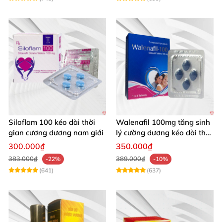
Siloflam 100 kéo dài thời
Walenafil 100mg tăng sinh
gian cương dương nam giới
lý cường dương kéo dài thời
gian
300.000₫
350.000₫
383.000₫
389.000₫
-22%
-10%
(641)
(637)