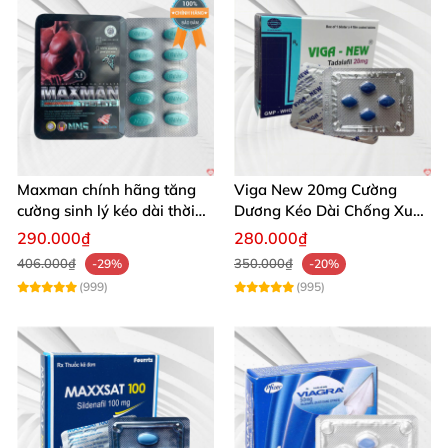
Maxman chính hãng tăng
Viga New 20mg Cường
cường sinh lý kéo dài thời
Dương Kéo Dài Chống Xuất
gian xuất tinh
Tinh Hộp 4 Viên
290.000₫
280.000₫
406.000₫
350.000₫
-29%
-20%
(999)
(995)