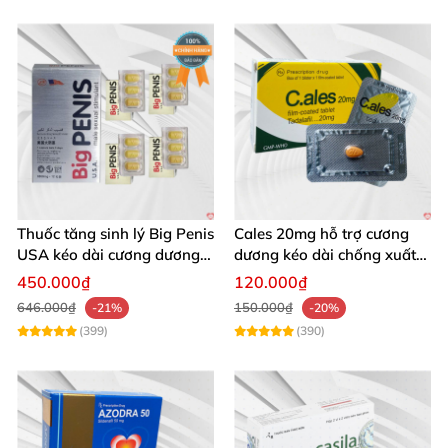
Thuốc tăng sinh lý Big Penis
Cales 20mg hỗ trợ cương
USA kéo dài cương dương
dương kéo dài chống xuất
chống xuất tinh sớm
tinh sớm thành phần
450.000₫
120.000₫
Tadalafil
646.000₫
150.000₫
-21%
-20%
(399)
(390)