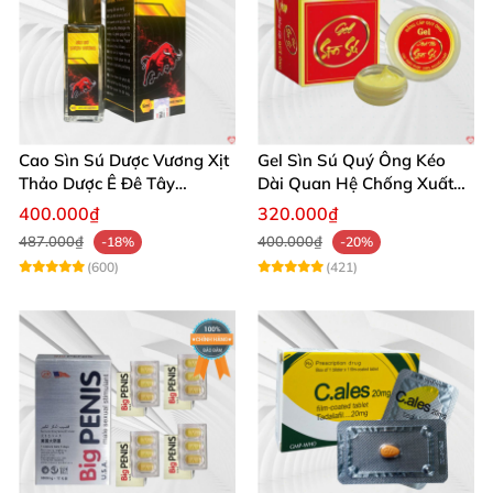
Cao Sìn Sú Dược Vương Xịt
Gel Sìn Sú Quý Ông Kéo
Thảo Dược Ê Đê Tây
Dài Quan Hệ Chống Xuất
Nguyên Hỗ Trợ Xuất Tinh
Tinh Sớm
400.000₫
320.000₫
Sớm
487.000₫
400.000₫
-18%
-20%
(600)
(421)