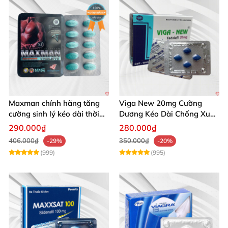
Maxman chính hãng tăng
Viga New 20mg Cường
cường sinh lý kéo dài thời
Dương Kéo Dài Chống Xuất
gian xuất tinh
Tinh Hộp 4 Viên
290.000₫
280.000₫
406.000₫
350.000₫
-29%
-20%
(999)
(995)