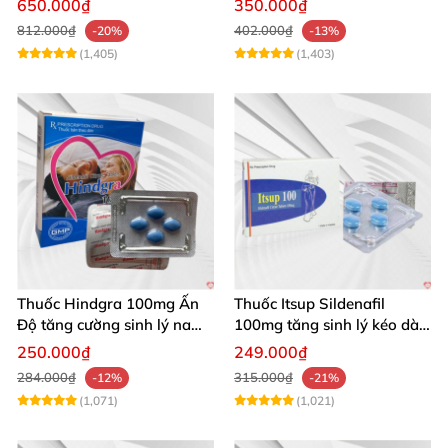
650.000₫
350.000₫
100g
812.000₫
402.000₫
-20%
-13%
(1,405)
(1,403)
Thuốc Hindgra 100mg Ấn
Thuốc Itsup Sildenafil
Độ tăng cường sinh lý nam
100mg tăng sinh lý kéo dài
hindgra-100 chống xts
quan hệ nam giới
250.000₫
249.000₫
cương dương
284.000₫
315.000₫
-12%
-21%
(1,071)
(1,021)