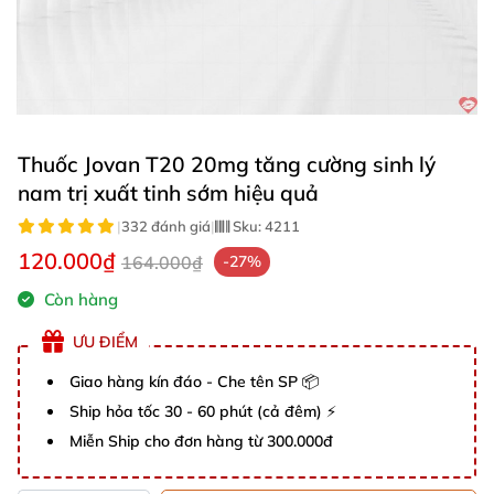
Thuốc Jovan T20 20mg tăng cường sinh lý
nam trị xuất tinh sớm hiệu quả
|
332 đánh giá
|
Sku:
4211
120.000₫
164.000₫
-27%
Còn hàng
ƯU ĐIỂM
Giao hàng kín đáo - Che tên SP 📦
Ship hỏa tốc 30 - 60 phút (cả đêm) ⚡
Miễn Ship cho đơn hàng từ 300.000đ