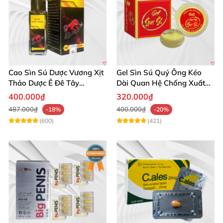
Cao Sìn Sú Dược Vương Xịt
Gel Sìn Sú Quý Ông Kéo
Thảo Dược Ê Đê Tây
Dài Quan Hệ Chống Xuất
Nguyên Hỗ Trợ Xuất Tinh
Tinh Sớm
400.000₫
320.000₫
Sớm
487.000₫
400.000₫
-18%
-20%
(600)
(421)