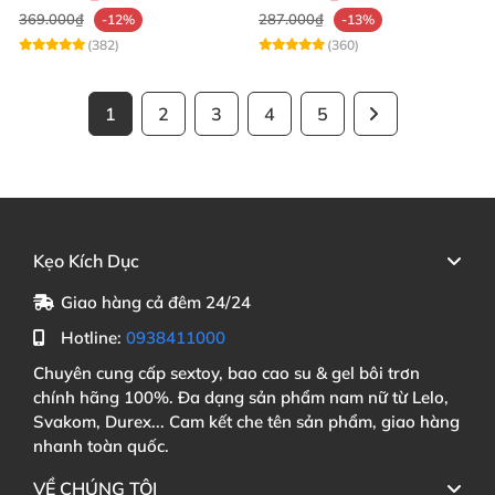
369.000₫
287.000₫
-12%
-13%
(382)
(360)
1
2
3
4
5
Kẹo Kích Dục
Giao hàng cả đêm 24/24
Hotline:
0938411000
Chuyên cung cấp sextoy, bao cao su & gel bôi trơn
chính hãng 100%. Đa dạng sản phẩm nam nữ từ Lelo,
Svakom, Durex... Cam kết che tên sản phẩm, giao hàng
nhanh toàn quốc.
VỀ CHÚNG TÔI