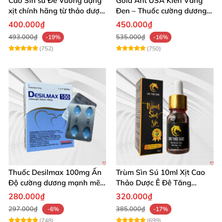
Cao Sìn sú Đế Vương dạng
Gold Ant USA Kiến Vàng
xịt chính hãng từ thảo dược
Đen – Thuốc cường dương
Ê Đê Việt Nam
tăng sinh lý nam mạnh
400.000₫
450.000₫
493.000₫
535.000₫
-19%
-16%
(752)
(750)
Thuốc Desilmax 100mg Ấn
Trùm Sìn Sú 10ml Xịt Cao
Độ cường dương mạnh mẽ
Thảo Dược Ê Đê Tăng
tăng sinh lý phái mạnh
Cường Sinh Lý
280.000₫
320.000₫
297.000₫
385.000₫
-6%
-17%
(748)
(699)