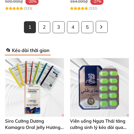
500.000₫
164.000₫
-20%
-27%
(333)
(332)
1
2
3
4
5
📂 Kéo dài thời gian
Siro Cường Dương
Viên uống Ngựa Thái tăng
Kamagra Oral Jelly Hương
cường sinh lý kéo dài quan
Trái Cây Một Hộp 7 Gói
hệ