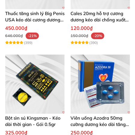
Thuốc tăng sinh lý Big Penis
Cales 20mg hỗ trợ cương
USA kéo dài cương dương
dương kéo dài chống xuất
chống xuất tinh sớm
tinh sớm thành phần
450.000₫
120.000₫
Tadalafil
646.000₫
150.000₫
-21%
-20%
(399)
(390)
Bột sìn sú Kingsman - Kéo
Viên uống Azodra 50mg
dài thời gian - Gói 0.5gr
cường dương kéo dài tăng
sinh lý nam
325.000₫
250.000₫