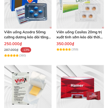
Viên uống Azodra 50mg
Viên uống Casilas 20mg trị
cường dương kéo dài tăng
xuất tinh sớm kéo dài thời
sinh lý nam
gian quan hệ
250.000₫
350.000₫
(359)
287.000₫
-13%
(360)