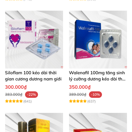
Siloflam 100 kéo dài thời
Walenafil 100mg tăng sinh
gian cương dương nam giới
lý cường dương kéo dài thời
gian
300.000₫
350.000₫
383.000₫
389.000₫
-22%
-10%
(641)
(637)