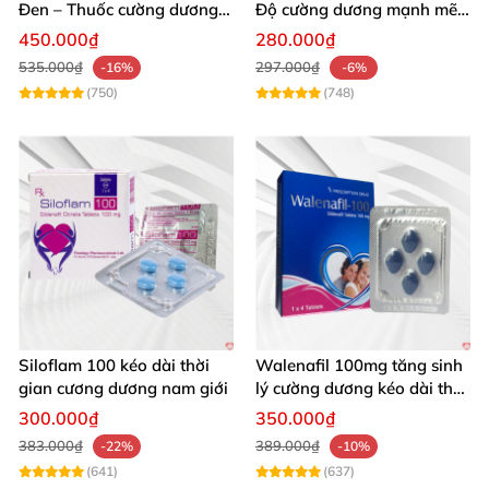
Đen – Thuốc cường dương
Độ cường dương mạnh mẽ
tăng sinh lý nam mạnh
tăng sinh lý phái mạnh
450.000₫
280.000₫
535.000₫
297.000₫
-16%
-6%
(750)
(748)
Siloflam 100 kéo dài thời
Walenafil 100mg tăng sinh
gian cương dương nam giới
lý cường dương kéo dài thời
gian
300.000₫
350.000₫
383.000₫
389.000₫
-22%
-10%
(641)
(637)