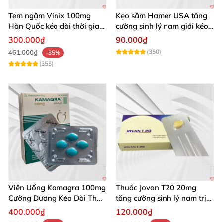
Tem ngậm Vinix 100mg
Kẹo sâm Hamer USA tăng
Hàn Quốc kéo dài thời gian
cường sinh lý nam giới kéo
quan hệ nam giới
dài
300.000₫
90.000₫
(350)
461.000₫
-35%
(355)
Viên Uống Kamagra 100mg
Thuốc Jovan T20 20mg
Cường Dương Kéo Dài Thời
tăng cường sinh lý nam trị
Gian
xuất tinh sớm hiệu quả
400.000₫
120.000₫