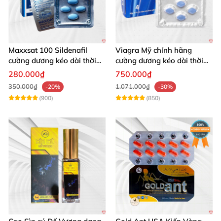
Maxxsat 100 Sildenafil
Viagra Mỹ chính hãng
cường dương kéo dài thời
cường dương kéo dài thời
gian cho nam
gian nhập khẩu
280.000₫
750.000₫
350.000₫
1.071.000₫
-20%
-30%
(900)
(850)