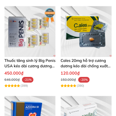
Thuốc tăng sinh lý Big Penis
Cales 20mg hỗ trợ cương
USA kéo dài cương dương
dương kéo dài chống xuất
chống xuất tinh sớm
tinh sớm thành phần
450.000₫
120.000₫
Tadalafil
646.000₫
150.000₫
-21%
-20%
(399)
(390)