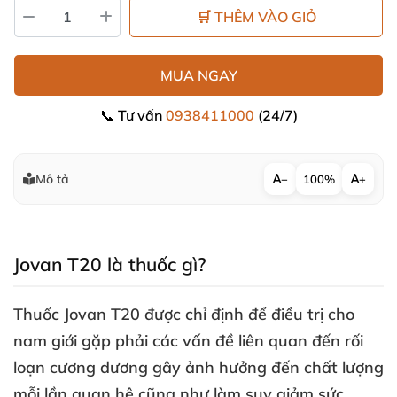
🛒 THÊM VÀO GIỎ
MUA NGAY
📞 Tư vấn
0938411000
(24/7)
Mô tả
−
100%
+
Jovan T20 là thuốc gì?
Thuốc Jovan T20
được chỉ định
để điều trị cho
nam giới gặp phải
các vấn đề liên quan đến rối
loạn cương dương gây ảnh hưởng đến chất lượng
mỗi lần quan hệ
cũng như làm suy giảm sức