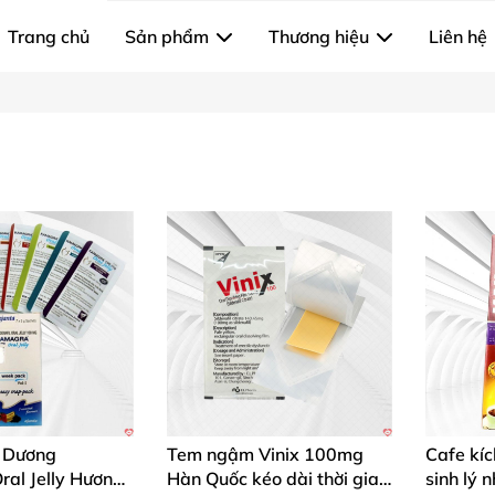
Trang chủ
Sản phẩm
Thương hiệu
Liên hệ
g Dương
Tem ngậm Vinix 100mg
Cafe kí
al Jelly Hương
Hàn Quốc kéo dài thời gian
sinh lý 