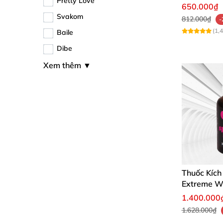
Pretty Love
Trái Cây M
650.000₫
100g
Svakom
812.000₫
-
(1,
Baile
Dibe
Xem thêm
▼
Thuốc Kíc
Extreme 
1.400.000
1.628.000₫