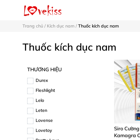
Trang chủ
/
Kích dục nam
/
Thuốc kích dục nam
Thuốc kích dục nam
THƯƠNG HIỆU
Durex
Fleshlight
Lelo
Leten
Lovense
Siro Cườn
Lovetoy
Kamagra Or