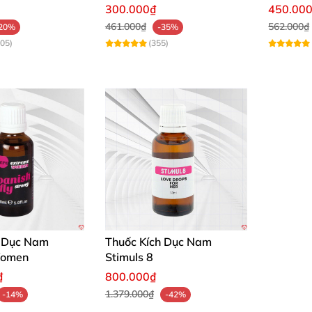
ột Hộp 7 Gói
quan hệ nam giới
dụng ph
300.000₫
450.00
461.000₫
562.000₫
20%
-35%
405)
(355)
h Dục Nam
Thuốc Kích Dục Nam
Women
Stimuls 8
₫
800.000₫
1.379.000₫
-14%
-42%