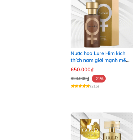
Nước hoa Lure Him kích
thích nam giới mạnh mẽ
tăng ham muốn tình dục
650.000₫
cực chuẩn
823.000₫
-21%
(215)