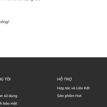
công!
G TÔI
HỖ TRỢ
Hợp tác và Liên Kết
ản sử dụng
Sản phẩm Hot
ch bảo mật