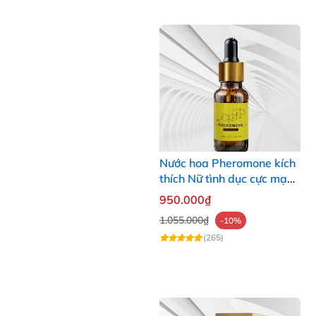
Nước hoa Pheromone kích
thích Nữ tình dục cực mạnh
10ml
950.000₫
1.055.000₫
-10%
(265)