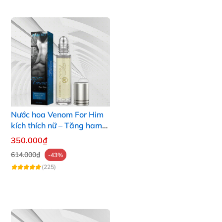
Nước hoa Venom For Him
kích thích nữ – Tăng ham
muốn, kích dục hiệu quả
350.000₫
614.000₫
-43%
(225)