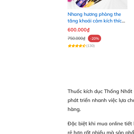
Nhang hương phòng the
tăng khoái cảm kích thích
ham muốn nhẹ nhàng tự
600.000₫
nhiên
750.000₫
-20%
(130)
Thuốc kích dục Thống Nhất
phát triển nhanh việc lựa c
hàng.
Đặc biệt khi mua online tiết
rẻ hơn rất nhiều mà sản phẩ