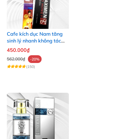
Cafe kích dục Nam tăng
sinh lý nhanh không tác
dụng phụ hiệu quả
450.000₫
562.000₫
-20%
(150)