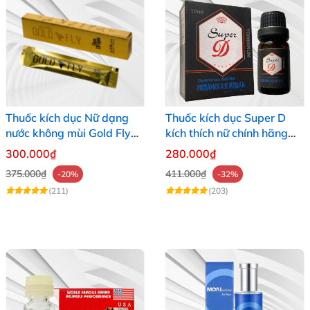
Thuốc kích dục Nữ dạng
Thuốc kích dục Super D
nước không mùi Gold Fly
kích thích nữ chính hãng
ruồi vàng Tây Ban Nha
Nga tác dụng mạnh
300.000₫
280.000₫
375.000₫
411.000₫
-20%
-32%
(211)
(203)