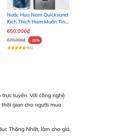
Nước Hoa Nam Quicksand
Kích Thích Ham Muốn Tình
Dục Nữ
650.000₫
878.000₫
-26%
(68)
 trực tuyến. Với công nghệ
 thời gian cho người mua
 dục
Thống Nhất
, làm cho giá