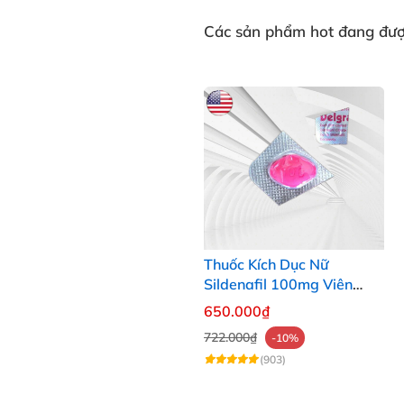
Các sản phẩm
hot
đang được
Thuốc Kích Dục Nữ
Sildenafil 100mg Viên
Hồng Chính Hãng Mỹ Xách
650.000₫
Tay
722.000₫
-10%
(903)