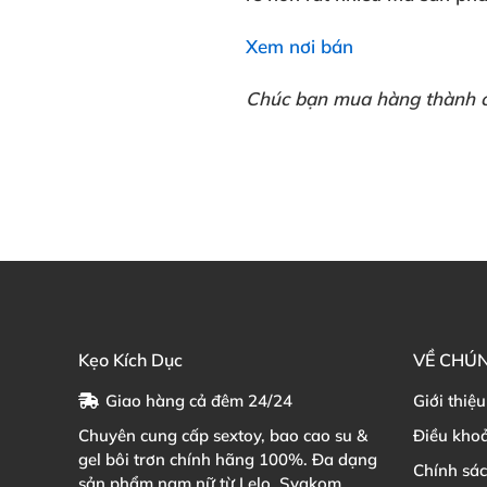
Xem nơi bán
Chúc bạn mua hàng thành 
Kẹo Kích Dục
VỀ CHÚN
Giao hàng cả đêm 24/24
Giới thiệu
Chuyên cung cấp sextoy, bao cao su &
Điều kho
gel bôi trơn chính hãng 100%. Đa dạng
Chính sá
sản phẩm nam nữ từ Lelo, Svakom,