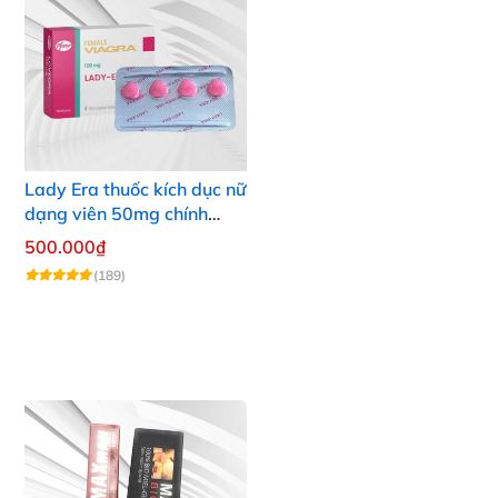
Lady Era thuốc kích dục nữ
dạng viên 50mg chính
hãng pfizer Mỹ tăng hưng
500.000₫
phấn nữ
(189)