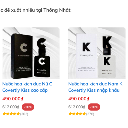
 đề xuất nhiều tại
Thống Nhất
:
Nước hoa kích dục Nữ C
Nước hoa kích dục Nam K
Covertly Kiss cao cấp
Covertly Kiss nhập khẩu
490.000₫
490.000₫
612.000₫
612.000₫
-20%
-20%
(302)
(278)