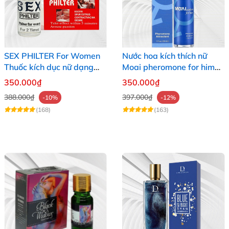
SEX PHILTER For Women
Nước hoa kích thích nữ
Thuốc kích dục nữ dạng
Moai pheromone for him
nước chính hãng Mỹ tốt
tăng ham muốn nhanh an
350.000₫
350.000₫
nhất
toàn
388.000₫
397.000₫
-10%
-12%
(168)
(163)