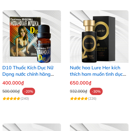
D10 Thuốc Kích Dục Nữ
Nước hoa Lure Her kích
Dạng nước chính hãng
thích ham muốn tình dục
Nga
nữ giới cực mạnh không
400.000₫
650.000₫
mùi
500.000₫
932.000₫
-20%
-30%
(240)
(226)