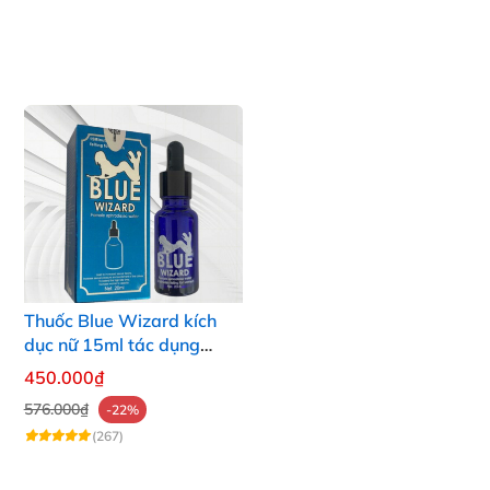
Thuốc Blue Wizard kích
dục nữ 15ml tác dụng
mạnh chính hãng
450.000₫
576.000₫
-22%
(267)