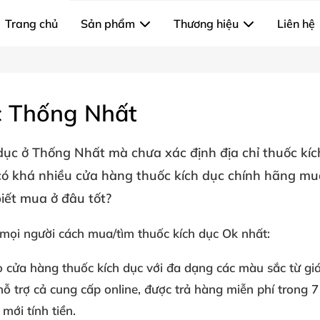
Trang chủ
Sản phẩm
Thương hiệu
Liên hệ
c Thống Nhất
 dục ở Thống Nhất
mà chưa xác định địa chỉ thuốc kích
ó khá nhiều cửa hàng thuốc kích dục chính hãng mua
iết mua ở đâu tốt?
 mọi người cách mua/tìm
thuốc kích dục
Ok nhất:
o
cửa hàng thuốc kích dục
với đa dạng các màu sắc từ giá
ỗ trợ cả cung cấp online, được trả hàng miễn phí trong 7
mới tính tiền.