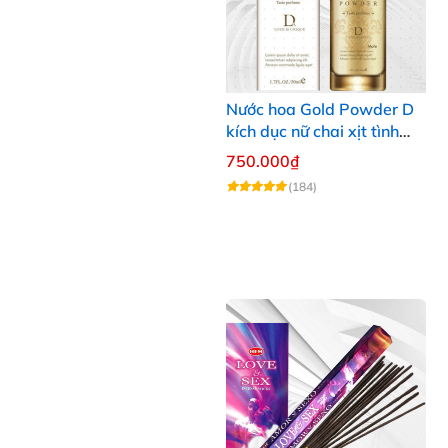
Nước hoa Gold Powder D
kích dục nữ chai xịt tình
yêu cao cấp chính hãng
750.000₫
(184)