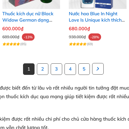
Thuốc kích dục nữ Black
Nước hoa Blue In Night
Widow German dạng
Love Is Unique kích thích
nước không mùi cực mạnh
nữ giới không mùi cực
600.000₫
680.000₫
giá rẻ
mạnh
689.000₫
938.000₫
-13%
-28%
(85)
(69)
1
2
3
4
5
được biết đến từ lâu và rất nhiều người tin tưởng đặt mua
họn
thuốc kích dục
qua mạng giúp tiết kiệm được rất nhiều
 kiệm được rất nhiều chi phí cho chủ cửa hàng thuốc kích
m vẫn chất lượng tốt.