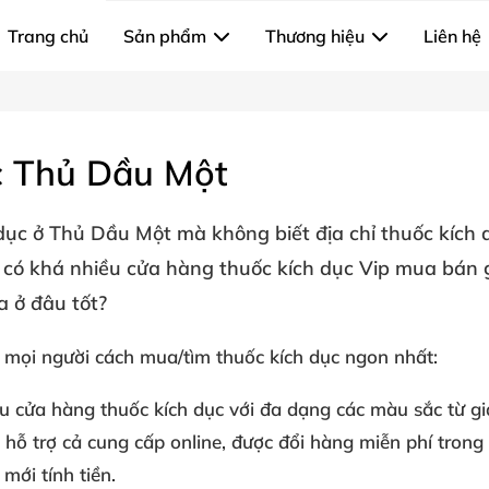
Trang chủ
Sản phẩm
Thương hiệu
Liên hệ
c Thủ Dầu Một
 dục ở Thủ Dầu Một
mà không biết địa chỉ thuốc kích d
có khá nhiều cửa hàng thuốc kích dục Vip mua bán g
a ở đâu tốt?
 mọi người cách mua/tìm
thuốc kích dục
ngon nhất:
ều
cửa hàng thuốc kích dục
với đa dạng các màu sắc từ gi
hỗ trợ cả cung cấp online, được đổi hàng miễn phí trong
mới tính tiền.