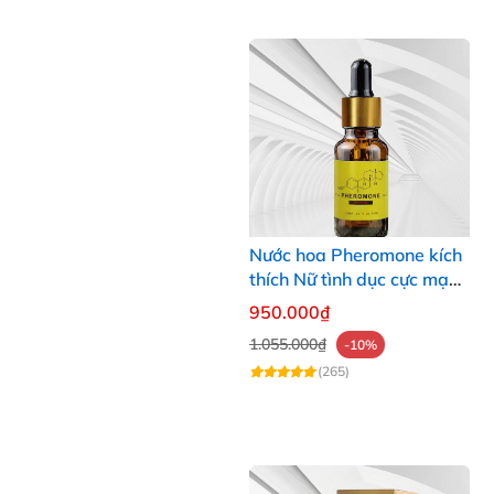
Nước hoa Pheromone kích
thích Nữ tình dục cực mạnh
10ml
950.000₫
1.055.000₫
-10%
(265)