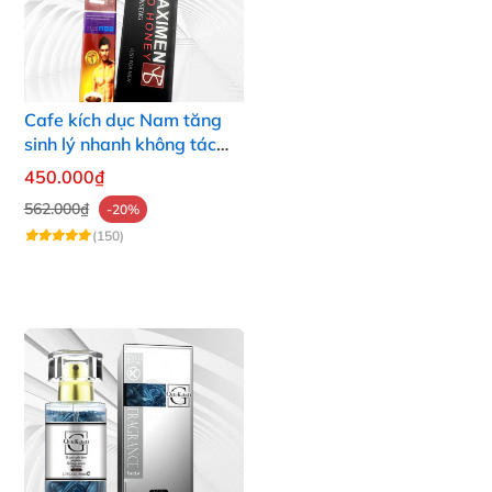
Cafe kích dục Nam tăng
sinh lý nhanh không tác
dụng phụ hiệu quả
450.000₫
562.000₫
-20%
(150)