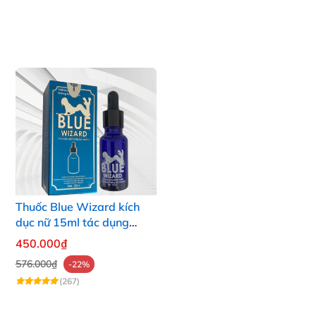
Thuốc Blue Wizard kích
dục nữ 15ml tác dụng
mạnh chính hãng
450.000₫
576.000₫
-22%
(267)