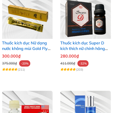
Thuốc kích dục Nữ dạng
Thuốc kích dục Super D
nước không mùi Gold Fly
kích thích nữ chính hãng
ruồi vàng Tây Ban Nha
Nga tác dụng mạnh
300.000₫
280.000₫
375.000₫
411.000₫
-20%
-32%
(211)
(203)