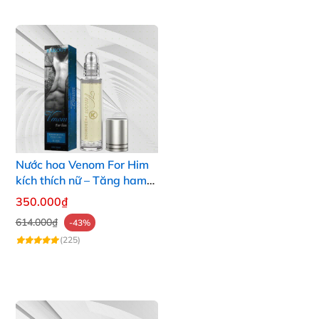
Nước hoa Venom For Him
kích thích nữ – Tăng ham
muốn, kích dục hiệu quả
350.000₫
614.000₫
-43%
(225)