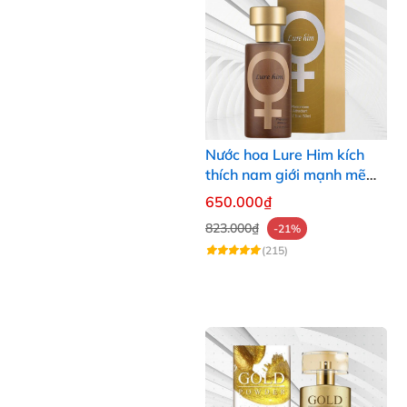
Nước hoa Lure Him kích
thích nam giới mạnh mẽ
tăng ham muốn tình dục
650.000₫
cực chuẩn
823.000₫
-21%
(215)