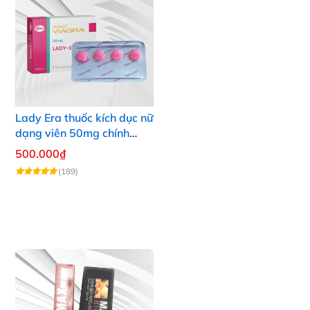
Lady Era thuốc kích dục nữ
dạng viên 50mg chính
hãng pfizer Mỹ tăng hưng
500.000₫
phấn nữ
(189)