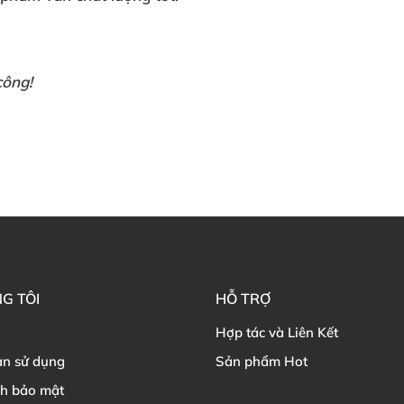
công!
G TÔI
HỖ TRỢ
Hợp tác và Liên Kết
ản sử dụng
Sản phẩm Hot
ch bảo mật