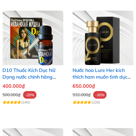
D10 Thuốc Kích Dục Nữ
Nước hoa Lure Her kích
Dạng nước chính hãng
thích ham muốn tình dục
Nga
nữ giới cực mạnh không
400.000₫
650.000₫
mùi
500.000₫
932.000₫
-20%
-30%
(240)
(226)