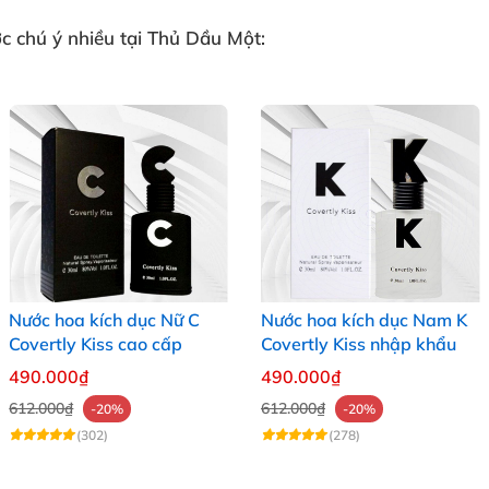
 chú ý nhiều tại
Thủ Dầu Một
:
Nước hoa kích dục Nữ C
Nước hoa kích dục Nam K
Covertly Kiss cao cấp
Covertly Kiss nhập khẩu
490.000₫
490.000₫
612.000₫
612.000₫
-20%
-20%
(302)
(278)