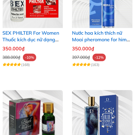
SEX PHILTER For Women
Nước hoa kích thích nữ
Thuốc kích dục nữ dạng
Moai pheromone for him
nước chính hãng Mỹ tốt
tăng ham muốn nhanh an
350.000₫
350.000₫
nhất
toàn
388.000₫
397.000₫
-10%
-12%
(168)
(163)