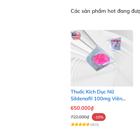
Các sản phẩm
hot
đang được
Thuốc Kích Dục Nữ
Sildenafil 100mg Viên
Hồng Chính Hãng Mỹ Xách
650.000₫
Tay
722.000₫
-10%
(903)