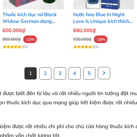
Thuốc kích dục nữ Black
Nước hoa Blue In Night
Widow German dạng
Love Is Unique kích thích
nước không mùi cực mạnh
nữ giới không mùi cực
600.000₫
680.000₫
giá rẻ
mạnh
689.000₫
938.000₫
-13%
-28%
(85)
(69)
1
2
3
4
5
t
được biết đến từ lâu và rất nhiều người tin tưởng đặt m
họn
thuốc kích dục
qua mạng giúp tiết kiệm được rất nhiều
 kiệm được rất nhiều chi phí cho chủ cửa hàng thuốc kích
 phẩm vẫn chất lượng tốt.