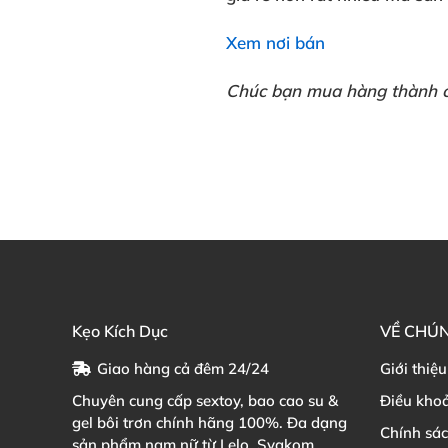
Xem nơi bán
Chúc bạn mua hàng thành 
Kẹo Kích Dục
VỀ CHÚN
Giao hàng cả đêm 24/24
Giới thiệu
Chuyên cung cấp sextoy, bao cao su &
Điều kho
gel bôi trơn chính hãng 100%. Đa dạng
Chính sá
sản phẩm nam nữ từ Lelo, Svakom,