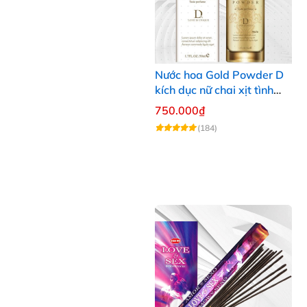
Nước hoa Gold Powder D
kích dục nữ chai xịt tình
yêu cao cấp chính hãng
750.000₫
(184)