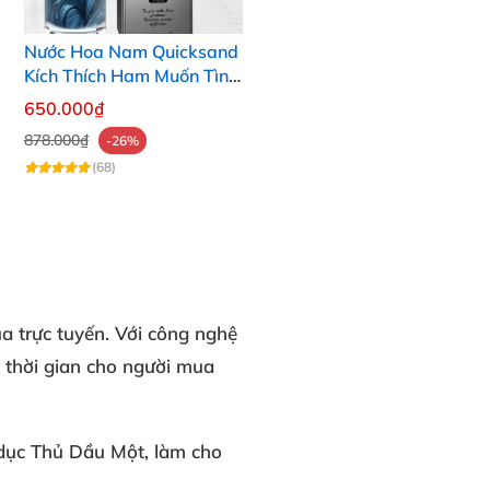
Nước Hoa Nam Quicksand
Kích Thích Ham Muốn Tình
Dục Nữ
650.000₫
878.000₫
-26%
(68)
ua trực tuyến. Với công nghệ
 thời gian cho người mua
 dục
Thủ Dầu Một
, làm cho