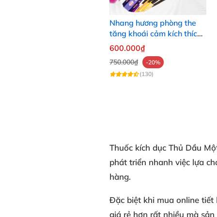
Nhang hương phòng the
tăng khoái cảm kích thích
ham muốn nhẹ nhàng tự
600.000₫
nhiên
750.000₫
-20%
(130)
Thuốc kích dục Thủ Dầu Mộ
phát triển nhanh việc lựa c
hàng.
Đặc biệt khi mua online tiết
giá rẻ hơn rất nhiều mà sản