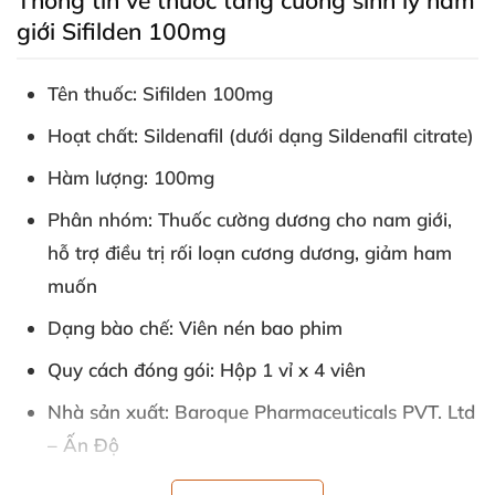
Thông tin về thuốc tăng cường sinh lý nam
giới Sifilden 100mg
Tên thuốc:
Sifilden 100mg
Hoạt chất: Sildenafil (dưới dạng Sildenafil citrate)
Hàm lượng: 100mg
Phân nhóm: Thuốc cường dương cho nam giới
,
hỗ trợ điều trị rối loạn cương dương
, giảm ham
muốn
Dạng bào chế: Viên nén bao phim
Quy cách đóng gói: Hộp 1 vỉ x 4 viên
Nhà sản xuất: Baroque Pharmaceuticals PVT
. Ltd
– Ấn Độ
SĐK: VN-11809-11