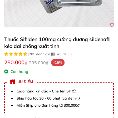
Thuốc Sifilden 100mg cường dương sildenafil
kéo dài chống xuất tinh
|
205 đánh giá
|
Sku:
3836
250.000₫
295.000₫
-15%
Còn hàng
ƯU ĐIỂM
Giao hàng kín đáo - Che tên SP 📦
Ship hỏa tốc 30 - 60 phút (cả đêm) ⚡
Miễn Ship cho đơn hàng từ 300.000đ