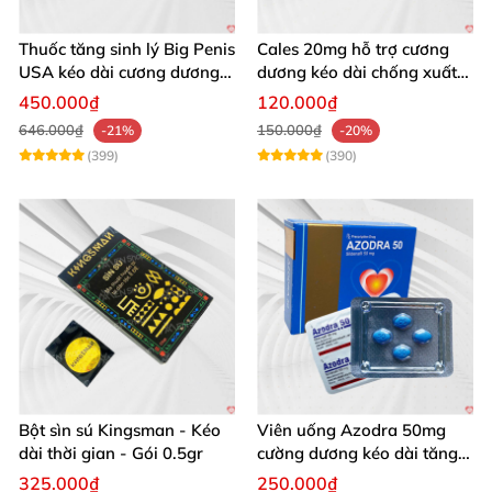
Thuốc tăng sinh lý Big Penis
Cales 20mg hỗ trợ cương
USA kéo dài cương dương
dương kéo dài chống xuất
chống xuất tinh sớm
tinh sớm thành phần
450.000₫
120.000₫
Tadalafil
646.000₫
150.000₫
-21%
-20%
(399)
(390)
Bột sìn sú Kingsman - Kéo
Viên uống Azodra 50mg
dài thời gian - Gói 0.5gr
cường dương kéo dài tăng
sinh lý nam
325.000₫
250.000₫