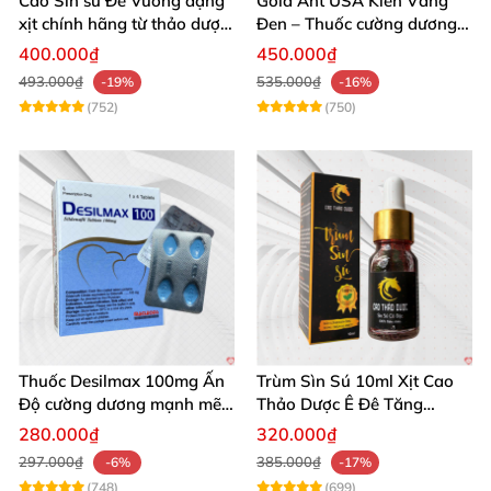
Cao Sìn sú Đế Vương dạng
Gold Ant USA Kiến Vàng
xịt chính hãng từ thảo dược
Đen – Thuốc cường dương
Ê Đê Việt Nam
tăng sinh lý nam mạnh
400.000₫
450.000₫
493.000₫
535.000₫
-19%
-16%
(752)
(750)
Thuốc Desilmax 100mg Ấn
Trùm Sìn Sú 10ml Xịt Cao
Độ cường dương mạnh mẽ
Thảo Dược Ê Đê Tăng
tăng sinh lý phái mạnh
Cường Sinh Lý
280.000₫
320.000₫
297.000₫
385.000₫
-6%
-17%
(748)
(699)