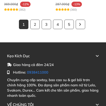
369.000₫
287.000₫
-12%
-13%
(382)
(360)
1
2
3
4
5
Kẹo Kích Dục
Giao hàng cả đêm 24/24
Hotline:
0938411000
Chuyên cung cấp sextoy, bao cao su & gel bôi trơn
chính hãng 100%. Đa dạng sản phẩm nam nữ từ Lelo,
Svakom, Durex... Cam kết che tên sản phẩm, giao hàng
nhanh toàn quốc.
VỀ CHÚNG TÔI