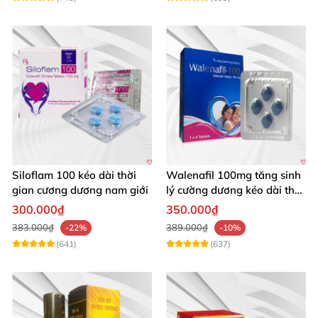
Siloflam 100 kéo dài thời
Walenafil 100mg tăng sinh
gian cương dương nam giới
lý cường dương kéo dài thời
gian
300.000₫
350.000₫
383.000₫
389.000₫
-22%
-10%
(641)
(637)