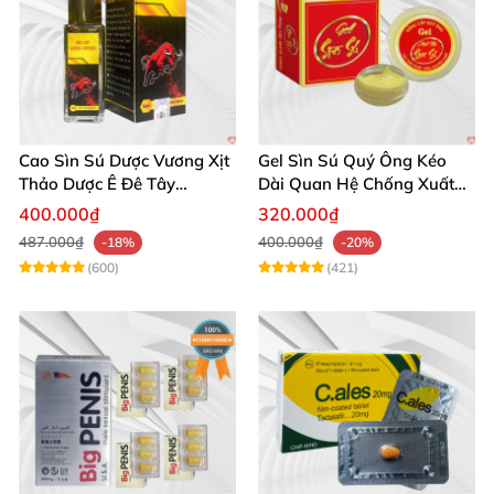
Cao Sìn Sú Dược Vương Xịt
Gel Sìn Sú Quý Ông Kéo
Thảo Dược Ê Đê Tây
Dài Quan Hệ Chống Xuất
Nguyên Hỗ Trợ Xuất Tinh
Tinh Sớm
400.000₫
320.000₫
Sớm
487.000₫
400.000₫
-18%
-20%
(600)
(421)