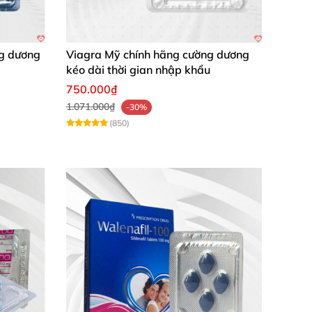
ng dương
Viagra Mỹ chính hãng cường dương
kéo dài thời gian nhập khẩu
750.000₫
1.071.000₫
-30%
(850)