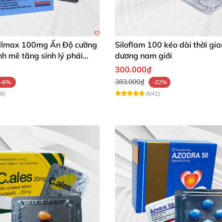
ilmax 100mg Ấn Độ cường
Siloflam 100 kéo dài thời gi
 mẽ tăng sinh lý phái
dương nam giới
300.000₫
383.000₫
-6%
-22%
8)
(641)