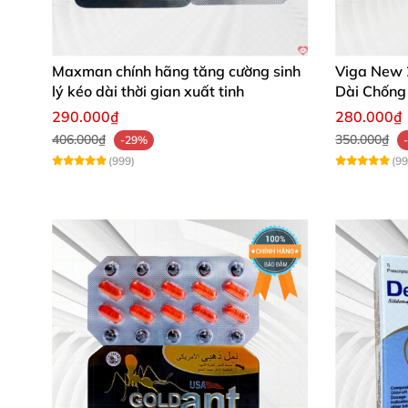
Maxman chính hãng tăng cường sinh
Viga New
lý kéo dài thời gian xuất tinh
Dài Chống
290.000₫
280.000₫
406.000₫
350.000₫
-29%
(999)
(99