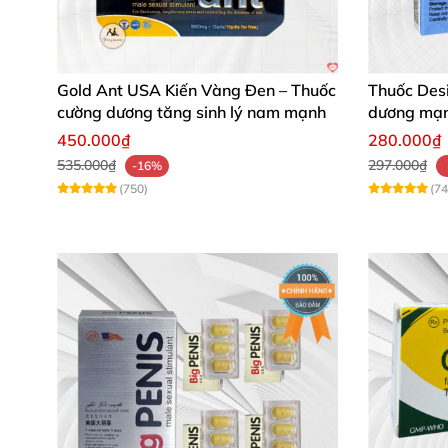
Gold Ant USA Kiến Vàng Đen – Thuốc
Thuốc Des
cường dương tăng sinh lý nam mạnh
dương mạnh
mạnh
450.000₫
280.000₫
535.000₫
297.000₫
-16%
(750)
(74