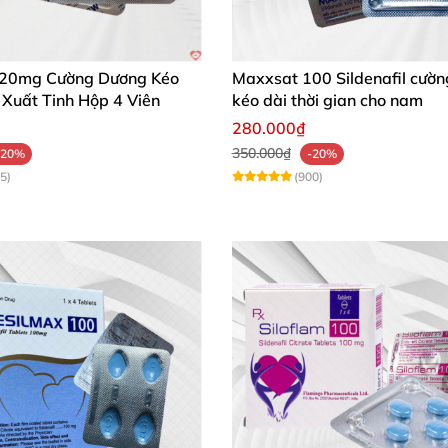
 20mg Cường Dương Kéo
Maxxsat 100 Sildenafil cườ
 Xuất Tinh Hộp 4 Viên
kéo dài thời gian cho nam
280.000₫
350.000₫
-20%
-20%
5)
(900)