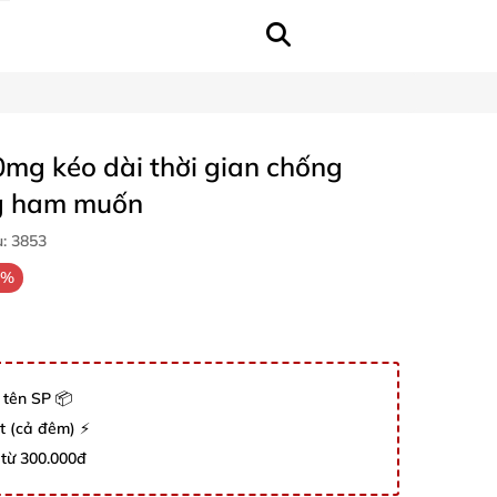
0mg kéo dài thời gian chống
ng ham muốn
u:
3853
0%
 tên SP 📦
út (cả đêm) ⚡
 từ 300.000đ