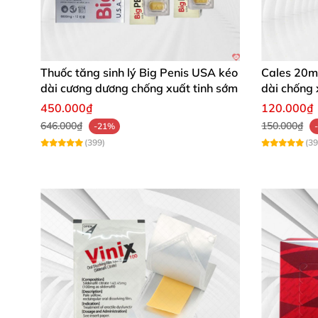
Thuốc tăng sinh lý Big Penis USA kéo
Cales 20m
dài cương dương chống xuất tinh sớm
dài chống 
Tadalafil
450.000₫
120.000₫
646.000₫
150.000₫
-21%
(399)
(39