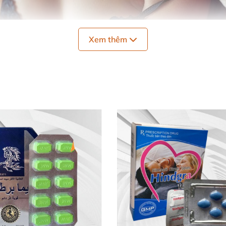
Xem thêm
ạn tình
khi quan hệ,..
dài thời gian quan hệ.
 cương dương
, thường xuyên gặp tình trạng "trên bảo dướ