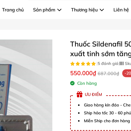
Trang chủ
Sản phẩm
Thương hiệu
Liên hệ
Thuốc Sildenafil 5
xuất tinh sớm tă
|
5 đánh giá
|
Sk
550.000₫
687.000₫
-2
Còn hàng
ƯU ĐIỂM
Giao hàng kín đáo - Che
Ship hỏa tốc 30 - 60 ph
Miễn Ship cho đơn hàng