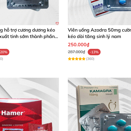
g hỗ trợ cương dương kéo
Viên uống Azodra 50mg cườ
xuất tinh sớm thành phần
kéo dài tăng sinh lý nam
250.000₫
287.000₫
-20%
-13%
0)
(360)