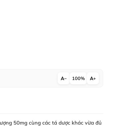
−
100%
+
m lượng 50mg cùng
các tá dược khác vừa đủ