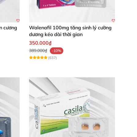
an cương
Walenafil 100mg tăng sinh lý cường
dương kéo dài thời gian
350.000₫
389.000₫
-10%
(637)