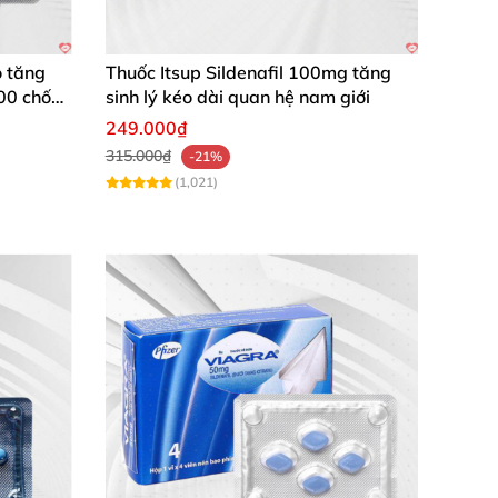
 tăng
Thuốc Itsup Sildenafil 100mg tăng
đối tượng nam giới bước vào thời kì mãn dục.
100 chống
sinh lý kéo dài quan hệ nam giới
249.000₫
315.000₫
-21%
(1,021)
 quả như
mong muốn.
ỡ.