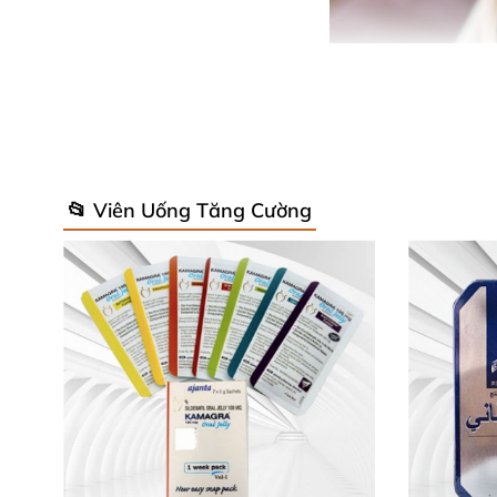
📂 Viên Uống Tăng Cường
Thuốc Sildenafil 50mg giúp thăng hoa cùng b
Tăng ham muốn tình dục
, tăng khoái cảm 
Điều trị rối loạn cương dương
, hỗ trợ kéo 
ĐỐI TƯỢNG SỬ DỤNG
Người gặp
các bệnh lí yếu sinh lí
, rối loạn