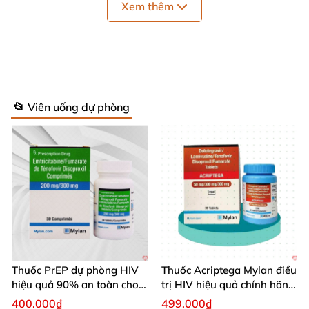
Xem thêm
TAVIN-EM Là Gì?
📂 Viên uống dự phòng
TAVIN-EM
là thuốc kháng virus thuộc nhóm ARV
(NRTI)
,
được sử dụng để:
Dự phòng trước phơi nhiễm HIV (PrEP)
cho người
chưa nhiễm
nhưng có nguy cơ cao
Điều trị HIV-1
cho người
đã
được chẩn đoán
nhiễm bệnh
Thuốc PrEP dự phòng HIV
Thuốc Acriptega Mylan điều
hiệu quả 90% an toàn cho
trị HIV hiệu quả chính hãng
người dùng
30v
400.000₫
499.000₫