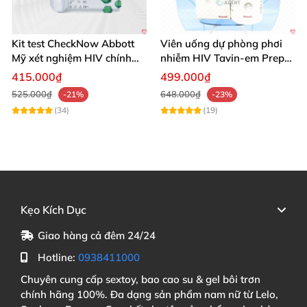
Liều Dùng & Cách Sử Dụng
Kit test CheckNow Abbott
Viên uống dự phòng phơi
Mỹ xét nghiệm HIV chính
nhiễm HIV Tavin-em Prep
xác tại nhà
lọ 30 viên an toàn
Dùng 1 viên/ngày
, uống vào
cùng một khung giờ
415.000₫
499.000₫
mỗi ngày
525.000₫
648.000₫
-21%
-23%
(34)
(19)
Không dùng
quá liều
hoặc quên liều liên tục
Hiệu quả PrEP đạt tối đa sau 7 ngày sử dụng liên
tục
(đối
với nam)
và 21 ngày (đối
với nữ)
Kẹo Kích Dục
⚠️
Lưu Ý
Khi Sử Dụng TAVIN-EM
Giao hàng cả đêm 24/24
Hotline:
0938411000
Không dùng
nếu
chưa xét nghiệm HIV
hoặc đang
Chuyên cung cấp sextoy, bao cao su & gel bôi trơn
nhiễm HIV chưa
được điều trị
chính hãng 100%. Đa dạng sản phẩm nam nữ từ Lelo,