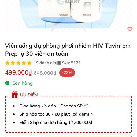
Viên uống dự phòng phơi nhiễm HIV Tavin-em
Prep lọ 30 viên an toàn
|
19 đánh giá
|
Sku:
5121
499.000₫
648.000₫
-23%
Còn hàng
ƯU ĐIỂM
Giao hàng kín đáo - Che tên SP 📦
Ship hỏa tốc 30 - 60 phút (cả đêm) ⚡
Miễn Ship cho đơn hàng từ 300.000đ