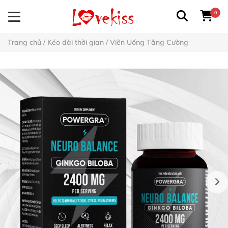
0
Trang chủ
/
Kéo dài thời gian
/
Viên Uống Tăng Cường