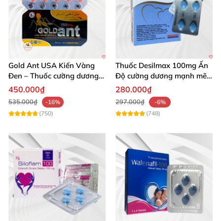
Gold Ant USA Kiến Vàng
Thuốc Desilmax 100mg Ấn
Đen – Thuốc cường dương
Độ cường dương mạnh mẽ
tăng sinh lý nam mạnh
tăng sinh lý phái mạnh
450.000₫
280.000₫
535.000₫
297.000₫
-16%
-6%
(750)
(748)