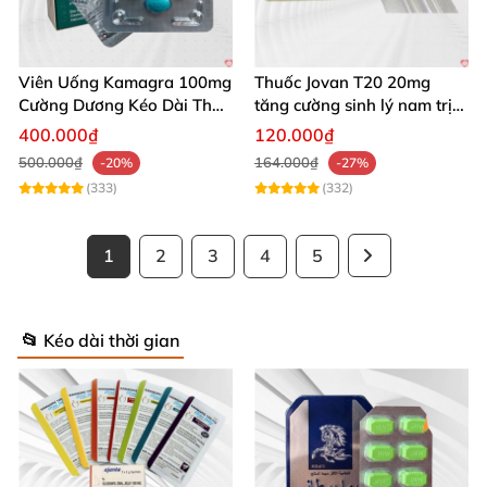
Viên Uống Kamagra 100mg
Thuốc Jovan T20 20mg
Cường Dương Kéo Dài Thời
tăng cường sinh lý nam trị
Gian
xuất tinh sớm hiệu quả
400.000₫
120.000₫
500.000₫
164.000₫
-20%
-27%
(333)
(332)
1
2
3
4
5
📂 Kéo dài thời gian