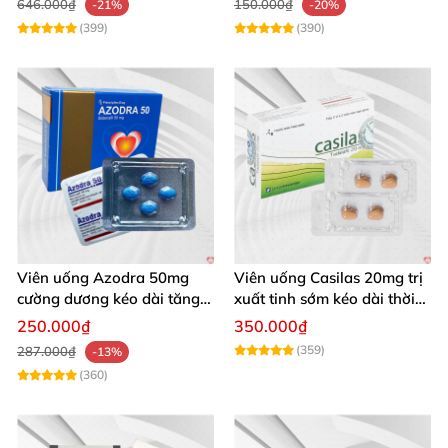
646.000₫
150.000₫
-21%
-20%
(399)
(390)
Viên uống Azodra 50mg
Viên uống Casilas 20mg trị
cường dương kéo dài tăng
xuất tinh sớm kéo dài thời
sinh lý nam
gian quan hệ
250.000₫
350.000₫
(359)
287.000₫
-13%
(360)