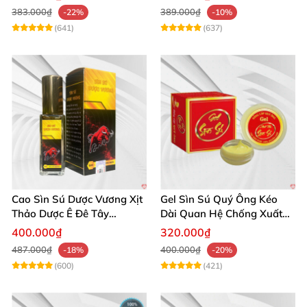
383.000₫
389.000₫
-22%
-10%
(641)
(637)
Cao Sìn Sú Dược Vương Xịt
Gel Sìn Sú Quý Ông Kéo
Thảo Dược Ê Đê Tây
Dài Quan Hệ Chống Xuất
Nguyên Hỗ Trợ Xuất Tinh
Tinh Sớm
400.000₫
320.000₫
Sớm
487.000₫
400.000₫
-18%
-20%
(600)
(421)