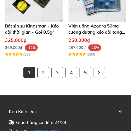
Bột sìn sú Kingsman - Kéo
Viên uống Azodra 50mg
dài thời gian - Gói 0.5gr
cường dương kéo dài tăng
sinh lý nam
325.000₫
250.000₫
369.000₫
287.000₫
-12%
-13%
(382)
(360)
1
2
3
4
5
Kẹo Kích Dục
Giao hàng cả đêm 24/24