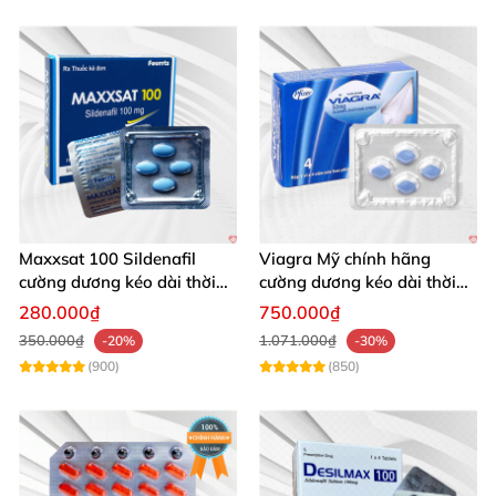
Maxxsat 100 Sildenafil
Viagra Mỹ chính hãng
cường dương kéo dài thời
cường dương kéo dài thời
gian cho nam
gian nhập khẩu
280.000₫
750.000₫
350.000₫
1.071.000₫
-20%
-30%
(900)
(850)