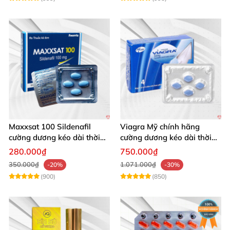
Maxxsat 100 Sildenafil
Viagra Mỹ chính hãng
cường dương kéo dài thời
cường dương kéo dài thời
gian cho nam
gian nhập khẩu
280.000₫
750.000₫
350.000₫
1.071.000₫
-20%
-30%
(900)
(850)