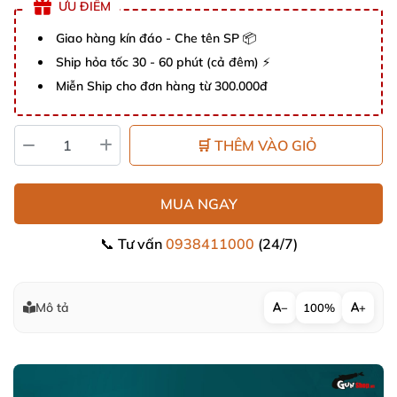
ƯU ĐIỂM
Giao hàng kín đáo - Che tên SP 📦
Ship hỏa tốc 30 - 60 phút (cả đêm) ⚡
Miễn Ship cho đơn hàng từ 300.000đ
🛒 THÊM VÀO GIỎ
MUA NGAY
📞 Tư vấn
0938411000
(24/7)
Mô tả
−
100%
+