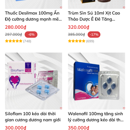
Thuốc Desilmax 100mg Ấn
Trùm Sìn Sú 10ml Xịt Cao
Độ cường dương mạnh mẽ
Thảo Dược Ê Đê Tăng
tăng sinh lý phái mạnh
Cường Sinh Lý
280.000₫
320.000₫
297.000₫
385.000₫
-6%
-17%
(748)
(699)
Siloflam 100 kéo dài thời
Walenafil 100mg tăng sinh
gian cương dương nam giới
lý cường dương kéo dài thời
gian
300.000₫
350.000₫