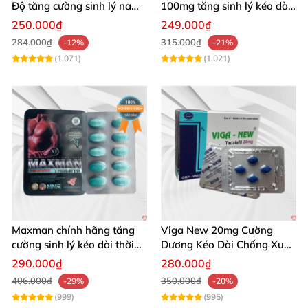
Độ tăng cường sinh lý nam
100mg tăng sinh lý kéo dài
hindgra-100 chống xts
quan hệ nam giới
250.000₫
249.000₫
cương dương
284.000₫
315.000₫
-12%
-21%
(1,071)
(1,021)
Maxman chính hãng tăng
Viga New 20mg Cường
cường sinh lý kéo dài thời
Dương Kéo Dài Chống Xuất
gian xuất tinh
Tinh Hộp 4 Viên
290.000₫
280.000₫
406.000₫
350.000₫
-29%
-20%
(999)
(995)