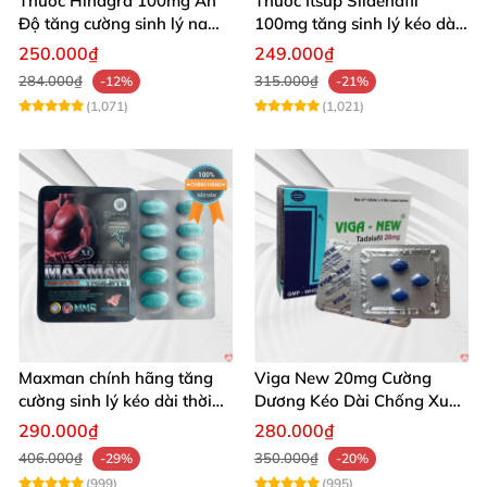
Thuốc Hindgra 100mg Ấn
Thuốc Itsup Sildenafil
Độ tăng cường sinh lý nam
100mg tăng sinh lý kéo dài
hindgra-100 chống xts
quan hệ nam giới
250.000₫
249.000₫
cương dương
284.000₫
315.000₫
-12%
-21%
(1,071)
(1,021)
Maxman chính hãng tăng
Viga New 20mg Cường
cường sinh lý kéo dài thời
Dương Kéo Dài Chống Xuất
gian xuất tinh
Tinh Hộp 4 Viên
290.000₫
280.000₫
406.000₫
350.000₫
-29%
-20%
(999)
(995)