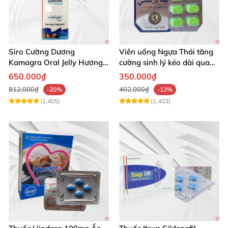
Siro Cường Dương
Viên uống Ngựa Thái tăng
Kamagra Oral Jelly Hương
cường sinh lý kéo dài quan
Trái Cây Một Hộp 7 Gói
hệ
650.000₫
350.000₫
100g
812.000₫
402.000₫
-20%
-13%
(1,405)
(1,403)