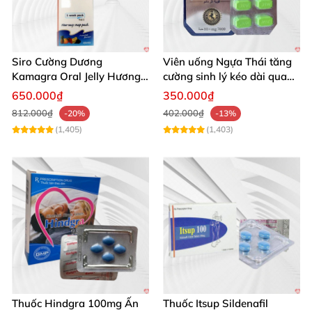
Siro Cường Dương
Viên uống Ngựa Thái tăng
Kamagra Oral Jelly Hương
cường sinh lý kéo dài quan
Trái Cây Một Hộp 7 Gói
hệ
650.000₫
350.000₫
100g
812.000₫
402.000₫
-20%
-13%
(1,405)
(1,403)
Thuốc Hindgra 100mg Ấn
Thuốc Itsup Sildenafil