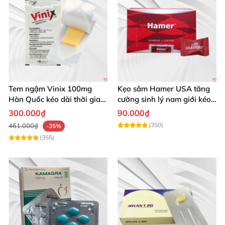
Tem ngậm Vinix 100mg
Kẹo sâm Hamer USA tăng
Hàn Quốc kéo dài thời gian
cường sinh lý nam giới kéo
quan hệ nam giới
dài
300.000₫
90.000₫
(350)
461.000₫
-35%
(355)