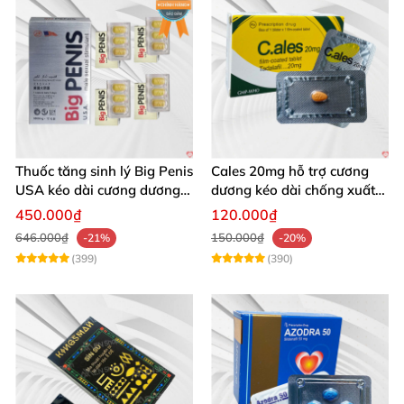
Thuốc tăng sinh lý Big Penis
Cales 20mg hỗ trợ cương
USA kéo dài cương dương
dương kéo dài chống xuất
chống xuất tinh sớm
tinh sớm thành phần
450.000₫
120.000₫
Tadalafil
646.000₫
150.000₫
-21%
-20%
(399)
(390)