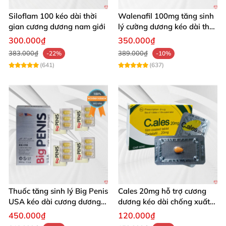
Siloflam 100 kéo dài thời
Walenafil 100mg tăng sinh
gian cương dương nam giới
lý cường dương kéo dài thời
gian
300.000₫
350.000₫
383.000₫
389.000₫
-22%
-10%
(641)
(637)
Thuốc tăng sinh lý Big Penis
Cales 20mg hỗ trợ cương
USA kéo dài cương dương
dương kéo dài chống xuất
chống xuất tinh sớm
tinh sớm thành phần
450.000₫
120.000₫
Tadalafil