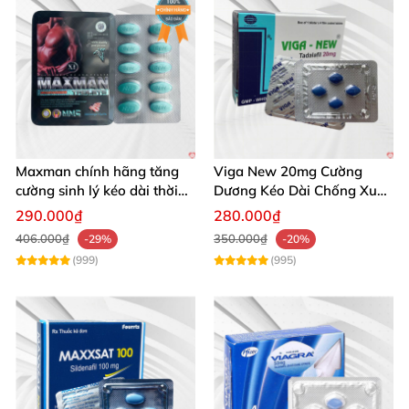
Maxman chính hãng tăng
Viga New 20mg Cường
cường sinh lý kéo dài thời
Dương Kéo Dài Chống Xuất
gian xuất tinh
Tinh Hộp 4 Viên
290.000₫
280.000₫
406.000₫
350.000₫
-29%
-20%
(999)
(995)