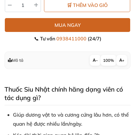
🛒 THÊM VÀO GIỎ
MUA NGAY
📞 Tư vấn
0938411000
(24/7)
Mô tả
−
100%
+
Thuốc Siu Nhật chính hãng dạng viên có
tác dụng gì?
Giúp dương vật to
và cương cứng lâu hơn
,
có thể
quan hệ
được nhiều lần/ngày.