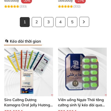
500.000₫
164.000₫
-20%
-27%
(333)
(332)
1
2
3
4
5
📂 Kéo dài thời gian
Siro Cường Dương
Viên uống Ngựa Thái tăng
Kamagra Oral Jelly Hương
cường sinh lý kéo dài quan
Trái Cây Một Hộp 7 Gói
hệ