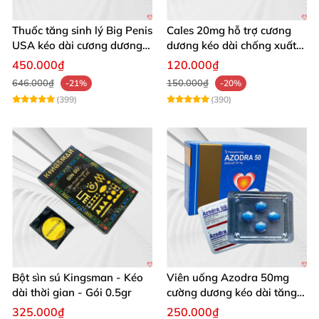
Thuốc tăng sinh lý Big Penis
Cales 20mg hỗ trợ cương
USA kéo dài cương dương
dương kéo dài chống xuất
chống xuất tinh sớm
tinh sớm thành phần
450.000₫
120.000₫
Tadalafil
646.000₫
150.000₫
-21%
-20%
(399)
(390)
Bột sìn sú Kingsman - Kéo
Viên uống Azodra 50mg
dài thời gian - Gói 0.5gr
cường dương kéo dài tăng
sinh lý nam
325.000₫
250.000₫