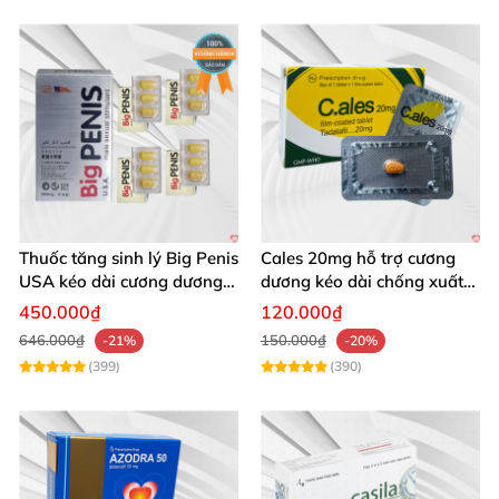
Thuốc tăng sinh lý Big Penis
Cales 20mg hỗ trợ cương
USA kéo dài cương dương
dương kéo dài chống xuất
chống xuất tinh sớm
tinh sớm thành phần
450.000₫
120.000₫
Tadalafil
646.000₫
150.000₫
-21%
-20%
(399)
(390)