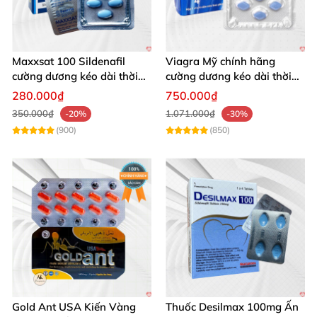
Maxxsat 100 Sildenafil
Viagra Mỹ chính hãng
cường dương kéo dài thời
cường dương kéo dài thời
gian cho nam
gian nhập khẩu
280.000₫
750.000₫
350.000₫
1.071.000₫
-20%
-30%
(900)
(850)
Gold Ant USA Kiến Vàng
Thuốc Desilmax 100mg Ấn