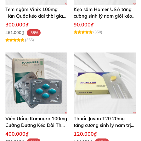
Tem ngậm Vinix 100mg
Kẹo sâm Hamer USA tăng
Hàn Quốc kéo dài thời gian
cường sinh lý nam giới kéo
quan hệ nam giới
dài
300.000₫
90.000₫
(350)
461.000₫
-35%
(355)
Viên Uống Kamagra 100mg
Thuốc Jovan T20 20mg
Cường Dương Kéo Dài Thời
tăng cường sinh lý nam trị
Gian
xuất tinh sớm hiệu quả
400.000₫
120.000₫