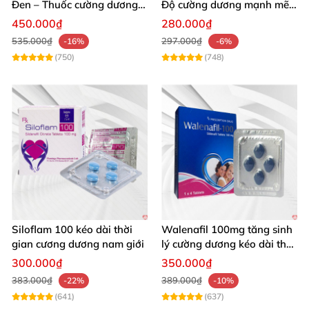
Đen – Thuốc cường dương
Độ cường dương mạnh mẽ
tăng sinh lý nam mạnh
tăng sinh lý phái mạnh
450.000₫
280.000₫
535.000₫
297.000₫
-16%
-6%
(750)
(748)
Siloflam 100 kéo dài thời
Walenafil 100mg tăng sinh
gian cương dương nam giới
lý cường dương kéo dài thời
gian
300.000₫
350.000₫
383.000₫
389.000₫
-22%
-10%
(641)
(637)