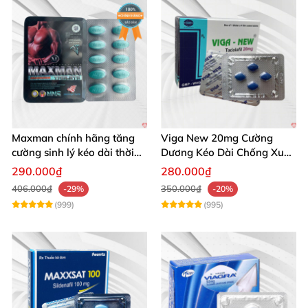
Maxman chính hãng tăng
Viga New 20mg Cường
cường sinh lý kéo dài thời
Dương Kéo Dài Chống Xuất
gian xuất tinh
Tinh Hộp 4 Viên
290.000₫
280.000₫
406.000₫
350.000₫
-29%
-20%
(999)
(995)