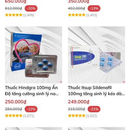
650.000₫
350.000₫
100g
812.000₫
402.000₫
-20%
-13%
(1,405)
(1,403)
Thuốc Hindgra 100mg Ấn
Thuốc Itsup Sildenafil
Độ tăng cường sinh lý nam
100mg tăng sinh lý kéo dài
hindgra-100 chống xts
quan hệ nam giới
250.000₫
249.000₫
cương dương
284.000₫
315.000₫
-12%
-21%
(1,071)
(1,021)