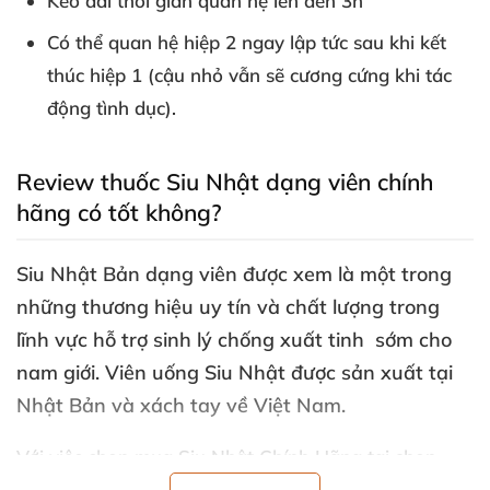
Kéo dài thời gian quan hệ
lên đến 3h
Có thể quan hệ hiệp 2 ngay lập tức sau khi kết
thúc hiệp 1 (cậu nhỏ
vẫn
sẽ cương cứng khi tác
động tình dục).
Review thuốc Siu Nhật dạng viên chính
hãng có tốt không?
Siu Nhật Bản dạng viên
được xem là một trong
những thương hiệu uy tín
và chất lượng trong
lĩnh vực hỗ trợ sinh lý chống xuất tinh sớm cho
nam giới
. Viên uống Siu Nhật
được sản xuất tại
Nhật Bản
và xách tay về Việt Nam.
Với việc chọn mua Siu Nhật Chính Hãng tại shop
chúng tôi
, bạn
có thể yên tâm về độ an toàn
và chất