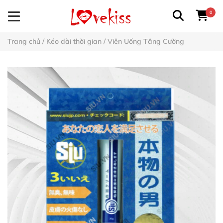
0
Trang chủ
/
Kéo dài thời gian
/
Viên Uống Tăng Cường