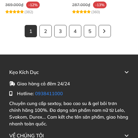
369.000₫
287.000₫
-12%
-13%
(382)
(360)
1
2
3
4
5
Kẹo Kích Dục
Giao hàng cả đêm 24/24
Hotline:
0938411000
Chuyên cung cấp sextoy, bao cao su & gel bôi trơn
chính hãng 100%. Đa dạng sản phẩm nam nữ từ Lelo,
Svakom, Durex... Cam kết che tên sản phẩm, giao hàng
nhanh toàn quốc.
VỀ CHÚNG TÔI