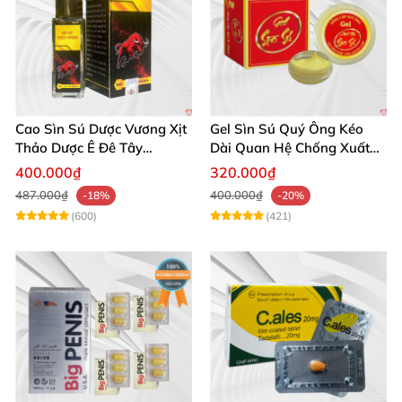
Cao Sìn Sú Dược Vương Xịt
Gel Sìn Sú Quý Ông Kéo
Thảo Dược Ê Đê Tây
Dài Quan Hệ Chống Xuất
Nguyên Hỗ Trợ Xuất Tinh
Tinh Sớm
400.000₫
320.000₫
Sớm
487.000₫
400.000₫
-18%
-20%
(600)
(421)