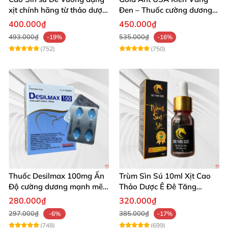
xịt chính hãng từ thảo dược
Đen – Thuốc cường dương
Ê Đê Việt Nam
tăng sinh lý nam mạnh
400.000₫
450.000₫
493.000₫
535.000₫
-19%
-16%
(752)
(750)
Thuốc Desilmax 100mg Ấn
Trùm Sìn Sú 10ml Xịt Cao
Độ cường dương mạnh mẽ
Thảo Dược Ê Đê Tăng
tăng sinh lý phái mạnh
Cường Sinh Lý
280.000₫
320.000₫
297.000₫
385.000₫
-6%
-17%
(748)
(699)