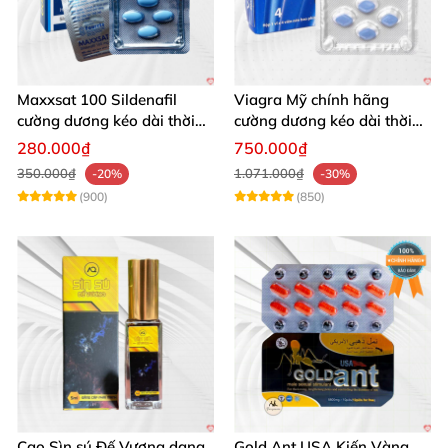
Maxxsat 100 Sildenafil
Viagra Mỹ chính hãng
cường dương kéo dài thời
cường dương kéo dài thời
gian cho nam
gian nhập khẩu
280.000₫
750.000₫
350.000₫
1.071.000₫
-20%
-30%
(900)
(850)
Cao Sìn sú Đế Vương dạng
Gold Ant USA Kiến Vàng