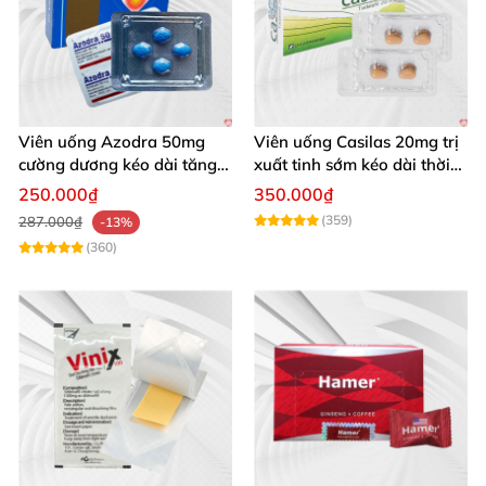
Viên uống Azodra 50mg
Viên uống Casilas 20mg trị
cường dương kéo dài tăng
xuất tinh sớm kéo dài thời
sinh lý nam
gian quan hệ
250.000₫
350.000₫
(359)
287.000₫
-13%
(360)