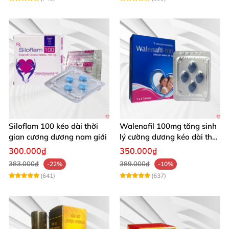
Siloflam 100 kéo dài thời
Walenafil 100mg tăng sinh
gian cương dương nam giới
lý cường dương kéo dài thời
gian
300.000₫
350.000₫
383.000₫
389.000₫
-22%
-10%
(641)
(637)