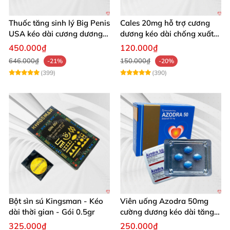
Thuốc tăng sinh lý Big Penis
Cales 20mg hỗ trợ cương
USA kéo dài cương dương
dương kéo dài chống xuất
chống xuất tinh sớm
tinh sớm thành phần
450.000₫
120.000₫
Tadalafil
646.000₫
150.000₫
-21%
-20%
(399)
(390)
Bột sìn sú Kingsman - Kéo
Viên uống Azodra 50mg
dài thời gian - Gói 0.5gr
cường dương kéo dài tăng
sinh lý nam
325.000₫
250.000₫