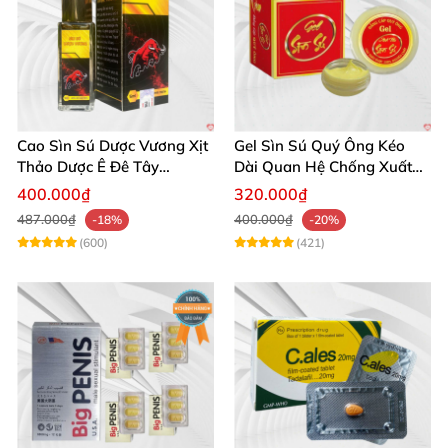
Cao Sìn Sú Dược Vương Xịt
Gel Sìn Sú Quý Ông Kéo
Thảo Dược Ê Đê Tây
Dài Quan Hệ Chống Xuất
Nguyên Hỗ Trợ Xuất Tinh
Tinh Sớm
400.000₫
320.000₫
Sớm
487.000₫
400.000₫
-18%
-20%
(600)
(421)