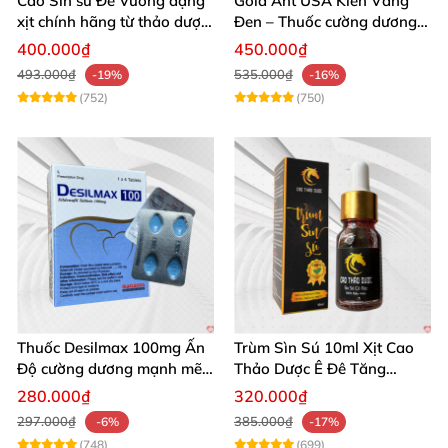
Cao Sìn sú Đế Vương dạng
Gold Ant USA Kiến Vàng
xịt chính hãng từ thảo dược
Đen – Thuốc cường dương
Ê Đê Việt Nam
tăng sinh lý nam mạnh
400.000₫
450.000₫
493.000₫
535.000₫
-19%
-16%
(752)
(750)
Thuốc Desilmax 100mg Ấn
Trùm Sìn Sú 10ml Xịt Cao
Độ cường dương mạnh mẽ
Thảo Dược Ê Đê Tăng
tăng sinh lý phái mạnh
Cường Sinh Lý
280.000₫
320.000₫
297.000₫
385.000₫
-6%
-17%
(748)
(699)