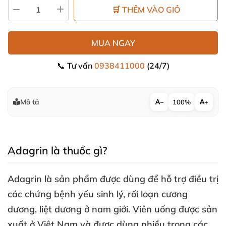
🛒 THÊM VÀO GIỎ
MUA NGAY
📞 Tư vấn
0938411000
(24/7)
Mô tả
−
100%
+
Adagrin là thuốc gì?
Adagrin là sản phẩm
được dùng
để hỗ trợ điều trị
các chứng bệnh yếu sinh lý, rối loạn cương
dương, liệt dương ở nam giới
. Viên uống
được sản
xuất ở Việt Nam
và
được dùng nhiều trong
các