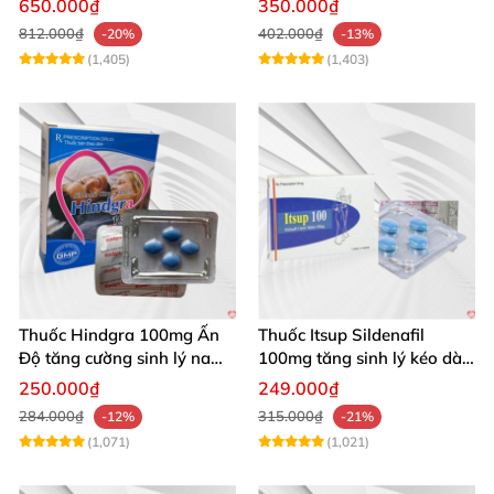
650.000₫
350.000₫
100g
812.000₫
402.000₫
-20%
-13%
(1,405)
(1,403)
Thuốc Hindgra 100mg Ấn
Thuốc Itsup Sildenafil
Độ tăng cường sinh lý nam
100mg tăng sinh lý kéo dài
hindgra-100 chống xts
quan hệ nam giới
250.000₫
249.000₫
cương dương
284.000₫
315.000₫
-12%
-21%
(1,071)
(1,021)