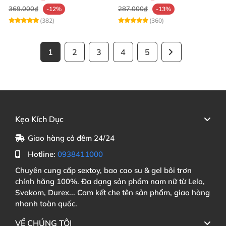
369.000₫
287.000₫
-12%
-13%
(382)
(360)
1
2
3
4
5
Kẹo Kích Dục
Giao hàng cả đêm 24/24
Hotline:
0938411000
Chuyên cung cấp sextoy, bao cao su & gel bôi trơn
chính hãng 100%. Đa dạng sản phẩm nam nữ từ Lelo,
Svakom, Durex... Cam kết che tên sản phẩm, giao hàng
nhanh toàn quốc.
VỀ CHÚNG TÔI