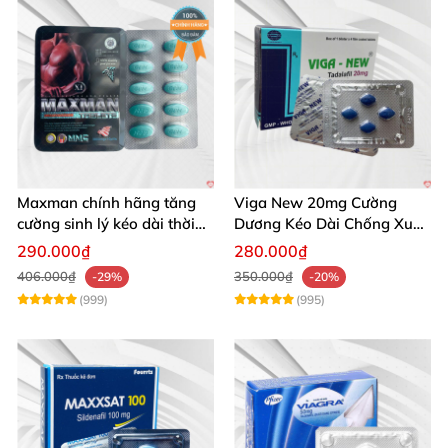
Maxman chính hãng tăng
Viga New 20mg Cường
cường sinh lý kéo dài thời
Dương Kéo Dài Chống Xuất
gian xuất tinh
Tinh Hộp 4 Viên
290.000₫
280.000₫
406.000₫
350.000₫
-29%
-20%
(999)
(995)