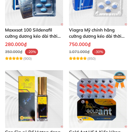
Maxxsat 100 Sildenafil
Viagra Mỹ chính hãng
cường dương kéo dài thời
cường dương kéo dài thời
gian cho nam
gian nhập khẩu
280.000₫
750.000₫
350.000₫
1.071.000₫
-20%
-30%
(900)
(850)