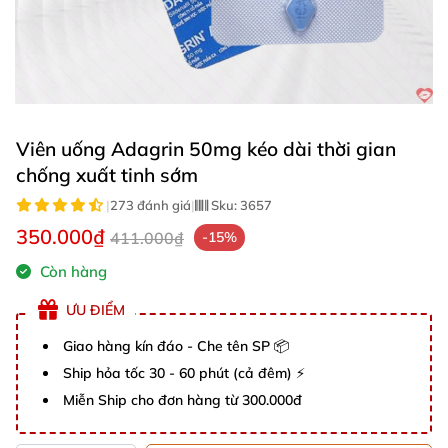
Viên uống Adagrin 50mg kéo dài thời gian
chống xuất tinh sớm
|
273 đánh giá
|
Sku:
3657
350.000₫
411.000₫
-15%
Còn hàng
ƯU ĐIỂM
Giao hàng kín đáo - Che tên SP 📦
Ship hỏa tốc 30 - 60 phút (cả đêm) ⚡
Miễn Ship cho đơn hàng từ 300.000đ