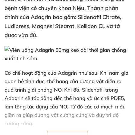
bệnh viện có chuyên khoa Niệu
. Thành phần
chính
của Adagrin
bao gồm: Sildenafil Citrate
,
Ludipress
, Magnesi Stearat
, Kollidon CL
và tá
dược vừa đủ.
Cơ chế hoạt động
của Adagrin
như sau:
Khi nam giới
quan hệ tình dục
, thể hang
của dương vật diễn ra
quá trình giải phóng NO
.
Khi đó
, Sildenafil trong
Adagrin
sẽ tác động đến thể hang
và ức chế PDE5
,
làm tăng tác dụng
của NO
. Từ đó
các cơ mạch máu
giãn ra giúp dương vật cương cứng
và duy trì độ
cương cứng.