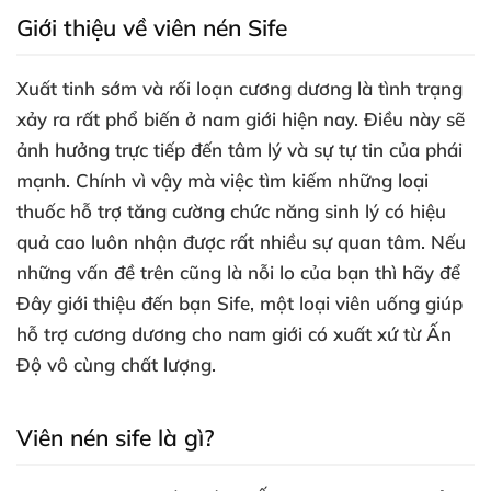
Giới thiệu về viên nén Sife
Xuất tinh sớm
và rối loạn cương dương là tình trạng
xảy ra
rất phổ biến ở nam giới
hiện nay
. Điều này
sẽ
ảnh hưởng trực tiếp đến tâm lý
và sự tự tin
của phái
mạnh
. Chính vì vậy
mà việc tìm kiếm
những loại
thuốc hỗ trợ tăng cường chức năng sinh lý có hiệu
quả cao luôn nhận
được
rất nhiều sự quan tâm
.
Nếu
những vấn đề trên
cũng là nỗi lo
của bạn
thì hãy
để
Đây giới thiệu đến bạn Sife
, một loại viên uống giúp
hỗ trợ cương dương cho nam giới có xuất xứ từ Ấn
Độ vô cùng chất lượng
.
Viên nén sife là gì
?