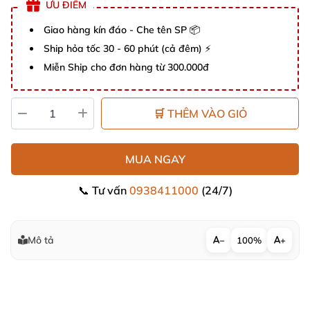
ƯU ĐIỂM
Giao hàng kín đáo - Che tên SP 📦
Ship hỏa tốc 30 - 60 phút (cả đêm) ⚡
Miễn Ship cho đơn hàng từ 300.000đ
🛒 THÊM VÀO GIỎ
MUA NGAY
📞 Tư vấn
0938411000
(24/7)
Mô tả
−
100%
+