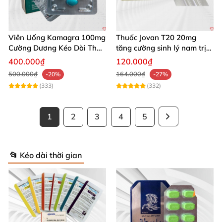
Viên Uống Kamagra 100mg
Thuốc Jovan T20 20mg
Cường Dương Kéo Dài Thời
tăng cường sinh lý nam trị
Gian
xuất tinh sớm hiệu quả
400.000₫
120.000₫
500.000₫
164.000₫
-20%
-27%
(333)
(332)
1
2
3
4
5
📂 Kéo dài thời gian