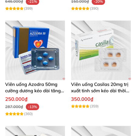
646.000₫
150.000₫
-21%
-20%
(399)
(390)
Viên uống Azodra 50mg
Viên uống Casilas 20mg trị
cường dương kéo dài tăng
xuất tinh sớm kéo dài thời
sinh lý nam
gian quan hệ
250.000₫
350.000₫
(359)
287.000₫
-13%
(360)