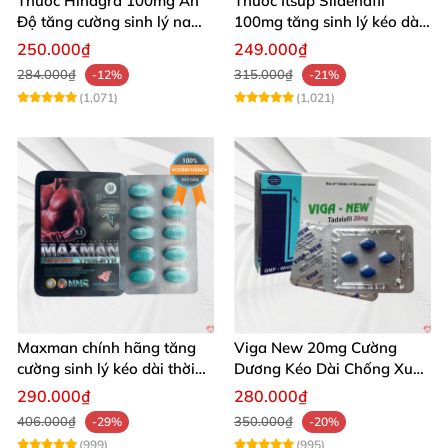
Thuốc Hindgra 100mg Ấn
Thuốc Itsup Sildenafil
Độ tăng cường sinh lý nam
100mg tăng sinh lý kéo dài
hindgra-100 chống xts
quan hệ nam giới
250.000₫
249.000₫
cương dương
284.000₫
315.000₫
-12%
-21%
(1,071)
(1,021)
Maxman chính hãng tăng
Viga New 20mg Cường
cường sinh lý kéo dài thời
Dương Kéo Dài Chống Xuất
gian xuất tinh
Tinh Hộp 4 Viên
290.000₫
280.000₫
406.000₫
350.000₫
-29%
-20%
(999)
(995)