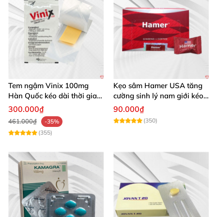
Tem ngậm Vinix 100mg
Kẹo sâm Hamer USA tăng
Hàn Quốc kéo dài thời gian
cường sinh lý nam giới kéo
quan hệ nam giới
dài
300.000₫
90.000₫
(350)
461.000₫
-35%
(355)