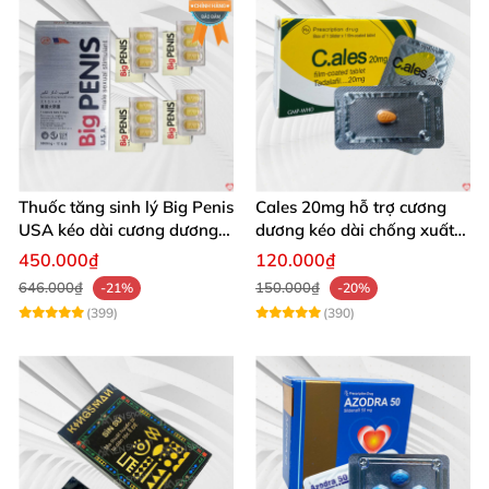
Thuốc tăng sinh lý Big Penis
Cales 20mg hỗ trợ cương
USA kéo dài cương dương
dương kéo dài chống xuất
chống xuất tinh sớm
tinh sớm thành phần
450.000₫
120.000₫
Tadalafil
646.000₫
150.000₫
-21%
-20%
(399)
(390)