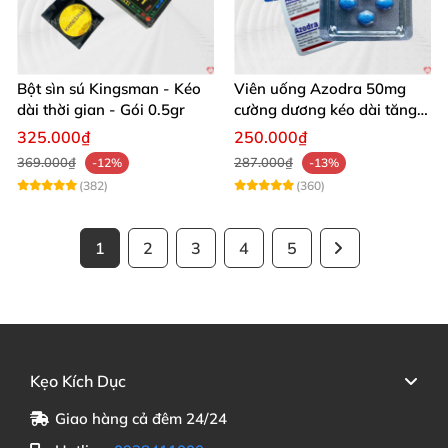
Bột sìn sú Kingsman - Kéo
Viên uống Azodra 50mg
dài thời gian - Gói 0.5gr
cường dương kéo dài tăng
sinh lý nam
325.000₫
250.000₫
369.000₫
287.000₫
-12%
-13%
(382)
(360)
1
2
3
4
5
Kẹo Kích Dục
Giao hàng cả đêm 24/24