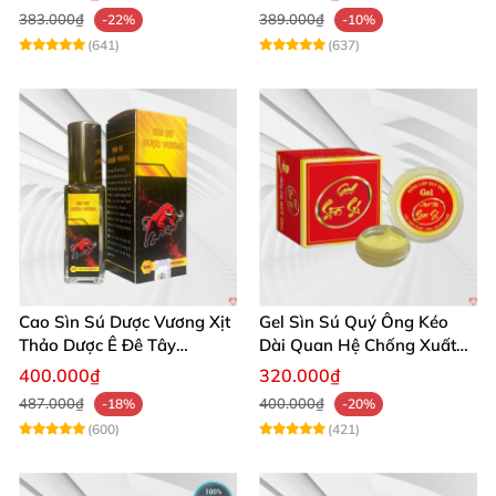
383.000₫
389.000₫
-22%
-10%
(641)
(637)
Cao Sìn Sú Dược Vương Xịt
Gel Sìn Sú Quý Ông Kéo
Thảo Dược Ê Đê Tây
Dài Quan Hệ Chống Xuất
Nguyên Hỗ Trợ Xuất Tinh
Tinh Sớm
400.000₫
320.000₫
Sớm
487.000₫
400.000₫
-18%
-20%
(600)
(421)