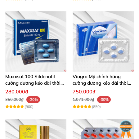
Maxxsat 100 Sildenafil
Viagra Mỹ chính hãng
cường dương kéo dài thời
cường dương kéo dài thời
gian cho nam
gian nhập khẩu
280.000₫
750.000₫
350.000₫
1.071.000₫
-20%
-30%
(900)
(850)