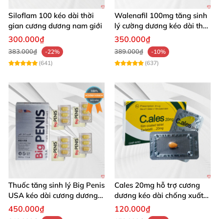
Siloflam 100 kéo dài thời
Walenafil 100mg tăng sinh
gian cương dương nam giới
lý cường dương kéo dài thời
gian
300.000₫
350.000₫
383.000₫
389.000₫
-22%
-10%
(641)
(637)
Thuốc tăng sinh lý Big Penis
Cales 20mg hỗ trợ cương
USA kéo dài cương dương
dương kéo dài chống xuất
chống xuất tinh sớm
tinh sớm thành phần
450.000₫
120.000₫
Tadalafil