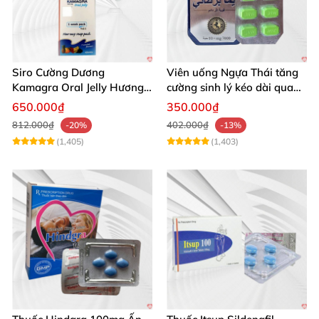
Siro Cường Dương
Viên uống Ngựa Thái tăng
Kamagra Oral Jelly Hương
cường sinh lý kéo dài quan
Trái Cây Một Hộp 7 Gói
hệ
650.000₫
350.000₫
100g
812.000₫
402.000₫
-20%
-13%
(1,405)
(1,403)