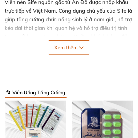
Viên nén Sife
nguồn gốc từ Ấn Độ
được nhập khẩu
trực tiếp về Việt Nam
. Công dụng chủ yếu
của Sife là
giúp tăng cường chức năng sinh lý ở nam giới
, hỗ trợ
kéo dài thời gian khi quan hệ
và hỗ trợ điều trị tình
trạng rối loạn cương dương
.
Những khách hàng
đã
sử dụng đều đánh giá cao về độ hiệu quả
và an toàn
Xem thêm
của sản phẩm này
.
📂 Viên Uống Tăng Cường