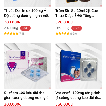
Thuốc Desilmax 100mg Ấn
Trùm Sìn Sú 10ml Xịt Cao
Độ cường dương mạnh mẽ
Thảo Dược Ê Đê Tăng
tăng sinh lý phái mạnh
Cường Sinh Lý
280.000₫
320.000₫
297.000₫
385.000₫
-6%
-17%
(748)
(699)
Siloflam 100 kéo dài thời
Walenafil 100mg tăng sinh
gian cương dương nam giới
lý cường dương kéo dài thời
gian
300.000₫
350.000₫