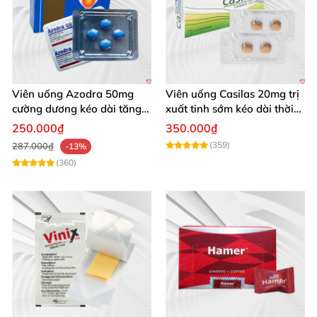
Viên uống Azodra 50mg
Viên uống Casilas 20mg trị
cường dương kéo dài tăng
xuất tinh sớm kéo dài thời
sinh lý nam
gian quan hệ
250.000₫
350.000₫
(359)
287.000₫
-13%
(360)