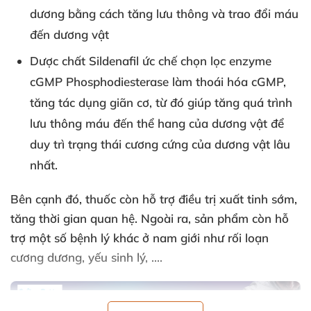
dương
bằng cách tăng lưu thông
và trao đổi máu
đến dương vật
Dược chất Sildenafil ức chế chọn lọc enzyme
cGMP Phosphodiesterase làm thoái hóa cGMP
,
tăng tác dụng giãn cơ
, từ đó giúp tăng
quá trình
lưu thông máu đến thể hang
của dương vật
để
duy trì trạng thái cương cứng
của dương vật lâu
nhất.
Bên cạnh đó
, thuốc còn hỗ trợ
điều trị xuất tinh sớm
,
tăng thời gian quan hệ
. Ngoài ra
, sản phẩm còn hỗ
trợ một số bệnh lý khác ở nam giới như rối loạn
cương dương,
yếu sinh lý
,
....