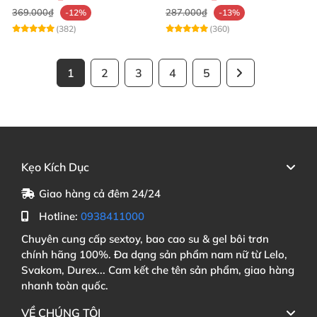
369.000₫
287.000₫
-12%
-13%
(382)
(360)
1
2
3
4
5
Kẹo Kích Dục
Giao hàng cả đêm 24/24
Hotline:
0938411000
Chuyên cung cấp sextoy, bao cao su & gel bôi trơn
chính hãng 100%. Đa dạng sản phẩm nam nữ từ Lelo,
Svakom, Durex... Cam kết che tên sản phẩm, giao hàng
nhanh toàn quốc.
VỀ CHÚNG TÔI