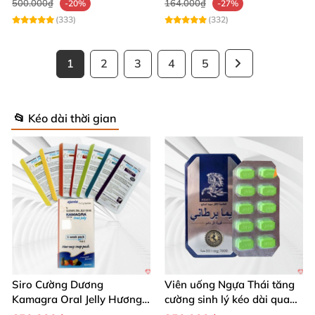
500.000₫
164.000₫
-20%
-27%
(333)
(332)
1
2
3
4
5
📂 Kéo dài thời gian
Siro Cường Dương
Viên uống Ngựa Thái tăng
Kamagra Oral Jelly Hương
cường sinh lý kéo dài quan
Trái Cây Một Hộp 7 Gói
hệ