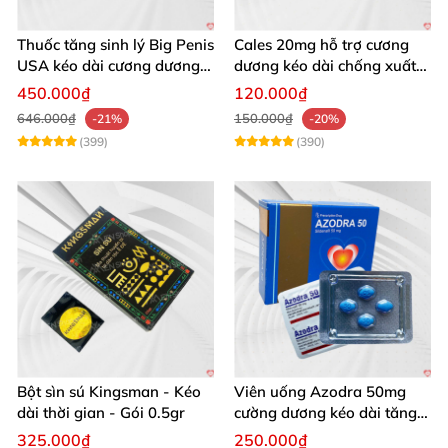
Thuốc tăng sinh lý Big Penis
Cales 20mg hỗ trợ cương
USA kéo dài cương dương
dương kéo dài chống xuất
chống xuất tinh sớm
tinh sớm thành phần
450.000₫
120.000₫
Tadalafil
646.000₫
150.000₫
-21%
-20%
(399)
(390)
Bột sìn sú Kingsman - Kéo
Viên uống Azodra 50mg
dài thời gian - Gói 0.5gr
cường dương kéo dài tăng
sinh lý nam
325.000₫
250.000₫