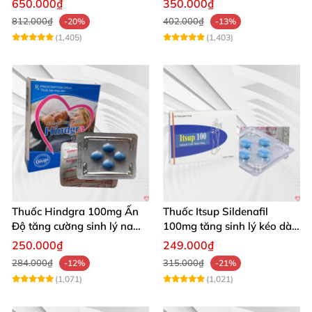
650.000₫
350.000₫
100g
812.000₫
402.000₫
-20%
-13%
(1,405)
(1,403)
Thuốc Hindgra 100mg Ấn
Thuốc Itsup Sildenafil
Độ tăng cường sinh lý nam
100mg tăng sinh lý kéo dài
hindgra-100 chống xts
quan hệ nam giới
250.000₫
249.000₫
cương dương
284.000₫
315.000₫
-12%
-21%
(1,071)
(1,021)