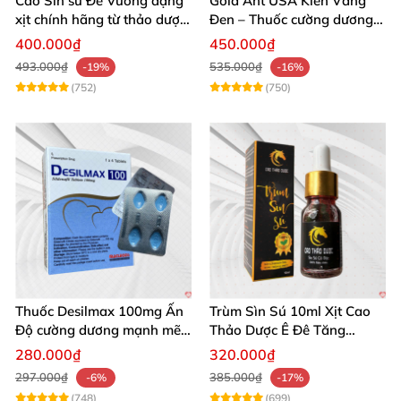
Cao Sìn sú Đế Vương dạng
Gold Ant USA Kiến Vàng
xịt chính hãng từ thảo dược
Đen – Thuốc cường dương
Ê Đê Việt Nam
tăng sinh lý nam mạnh
400.000₫
450.000₫
493.000₫
535.000₫
-19%
-16%
(752)
(750)
Thuốc Desilmax 100mg Ấn
Trùm Sìn Sú 10ml Xịt Cao
Độ cường dương mạnh mẽ
Thảo Dược Ê Đê Tăng
tăng sinh lý phái mạnh
Cường Sinh Lý
280.000₫
320.000₫
297.000₫
385.000₫
-6%
-17%
(748)
(699)