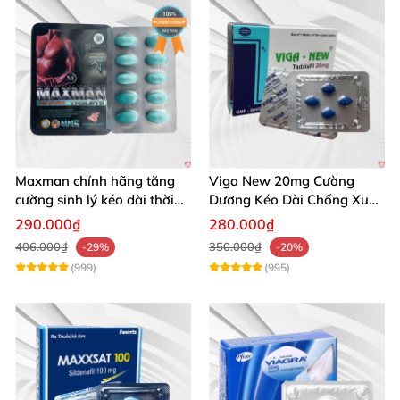
Maxman chính hãng tăng
Viga New 20mg Cường
cường sinh lý kéo dài thời
Dương Kéo Dài Chống Xuất
gian xuất tinh
Tinh Hộp 4 Viên
290.000₫
280.000₫
406.000₫
350.000₫
-29%
-20%
(999)
(995)