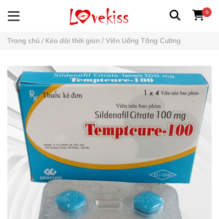
0
Trang chủ
/
Kéo dài thời gian
/
Viên Uống Tăng Cường