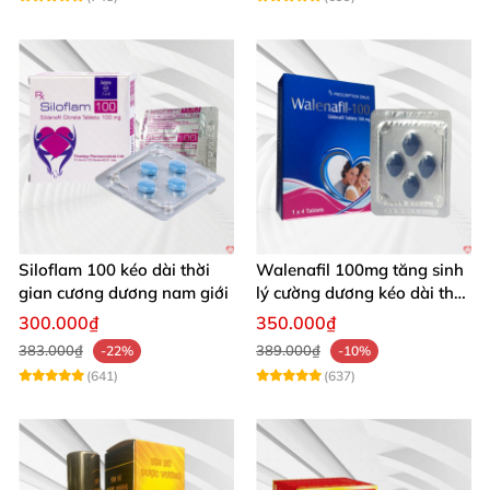
Siloflam 100 kéo dài thời
Walenafil 100mg tăng sinh
gian cương dương nam giới
lý cường dương kéo dài thời
gian
300.000₫
350.000₫
383.000₫
389.000₫
-22%
-10%
(641)
(637)