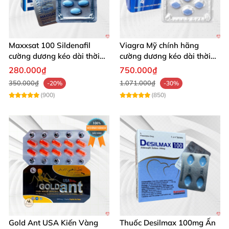
Maxxsat 100 Sildenafil
Viagra Mỹ chính hãng
cường dương kéo dài thời
cường dương kéo dài thời
gian cho nam
gian nhập khẩu
280.000₫
750.000₫
350.000₫
1.071.000₫
-20%
-30%
(900)
(850)
Gold Ant USA Kiến Vàng
Thuốc Desilmax 100mg Ấn