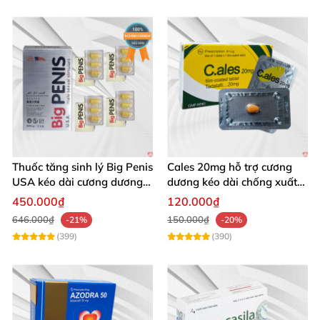
Thuốc tăng sinh lý Big Penis
Cales 20mg hỗ trợ cương
USA kéo dài cương dương
dương kéo dài chống xuất
chống xuất tinh sớm
tinh sớm thành phần
450.000₫
120.000₫
Tadalafil
646.000₫
150.000₫
-21%
-20%
(399)
(390)