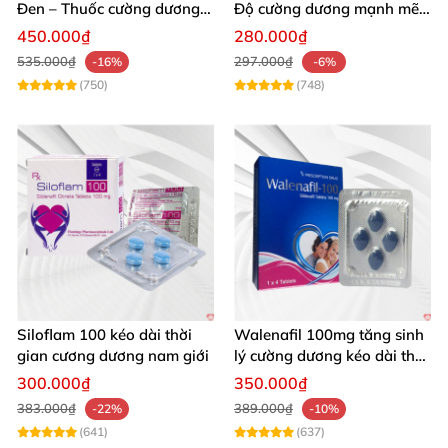
Đen – Thuốc cường dương
Độ cường dương mạnh mẽ
tăng sinh lý nam mạnh
tăng sinh lý phái mạnh
450.000₫
280.000₫
535.000₫
297.000₫
-16%
-6%
(750)
(748)
Siloflam 100 kéo dài thời
Walenafil 100mg tăng sinh
gian cương dương nam giới
lý cường dương kéo dài thời
gian
300.000₫
350.000₫
383.000₫
389.000₫
-22%
-10%
(641)
(637)