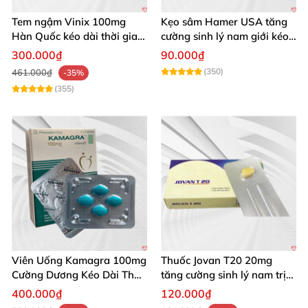
Tem ngậm Vinix 100mg
Kẹo sâm Hamer USA tăng
Hàn Quốc kéo dài thời gian
cường sinh lý nam giới kéo
quan hệ nam giới
dài
300.000₫
90.000₫
(350)
461.000₫
-35%
(355)
Viên Uống Kamagra 100mg
Thuốc Jovan T20 20mg
Cường Dương Kéo Dài Thời
tăng cường sinh lý nam trị
Gian
xuất tinh sớm hiệu quả
400.000₫
120.000₫