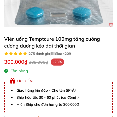
Viên uống Temptcure 100mg tăng cường
cường dương kéo dài thời gian
|
275 đánh giá
|
Sku:
4209
300.000₫
389.000₫
-23%
Còn hàng
ƯU ĐIỂM
Giao hàng kín đáo - Che tên SP 📦
Ship hỏa tốc 30 - 60 phút (cả đêm) ⚡
Miễn Ship cho đơn hàng từ 300.000đ