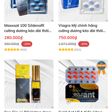
Maxxsat 100 Sildenafil
Viagra Mỹ chính hãng
cường dương kéo dài thời
cường dương kéo dài thời
gian cho nam
gian nhập khẩu
280.000₫
750.000₫
350.000₫
1.071.000₫
-20%
-30%
(900)
(850)