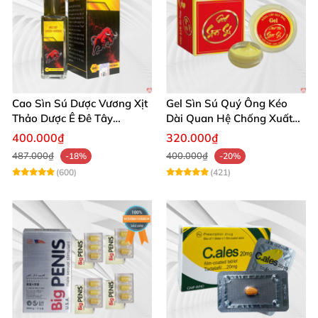
Cao Sìn Sú Dược Vương Xịt
Gel Sìn Sú Quý Ông Kéo
Thảo Dược Ê Đê Tây
Dài Quan Hệ Chống Xuất
Nguyên Hỗ Trợ Xuất Tinh
Tinh Sớm
400.000₫
320.000₫
Sớm
487.000₫
400.000₫
-18%
-20%
(600)
(421)