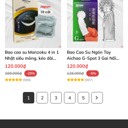
Bao cao su Manzoku 4 in 1
Bao Cao Su Ngón Tay
Nhật siêu mỏng, kéo dài
Aichao G-Spot 3 Gai Nổi
thời gian quan hệ
Lớn Tăng Khoái Cảm Khi
120.000₫
120.000₫
Quan Hệ
169.000₫
126.000₫
-29%
-5%
(988)
(987)
1
2
3
4
5