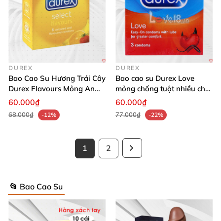
DUREX
DUREX
Bao Cao Su Hương Trái Cây
Bao cao su Durex Love
Durex Flavours Mỏng An
mỏng chống tuột nhiều chất
Toàn
bôi trơn ngừa thai hiệu quả
60.000₫
60.000₫
68.000₫
77.000₫
-12%
-22%
1
2
📂 Bao Cao Su