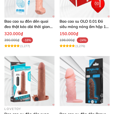
Bao cao su đôn dên quai
Bao cao su OLO 0.01 Đỏ
đeo thật kéo dài thời gian
siêu mỏng nóng ấm hộp 10
quan hệ
cái an toàn
320.000₫
150.000₫
390.000₫
198.000₫
-18%
-24%
(1,277)
(1,276)
LOVETOY