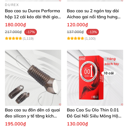
DUREX
Bao cao su Durex Performa
Bao cao su 2 ngón tay dài
hộp 12 cái kéo dài thời gian
Aichao gai nổi tăng hưng
an toàn
phấn mượt 2 cái trong hộp
180.000₫
120.000₫
217.000₫
137.000₫
-17%
-13%
(1,119)
(1,100)
Bao cao su đôn dên có quai
Bao Cao Su Olo Thin 0.01
đeo silicon y tế tăng kích
Đỏ Gai Nổi Siêu Mỏng Hộp
thước kéo dài
10c
195.000₫
130.000₫