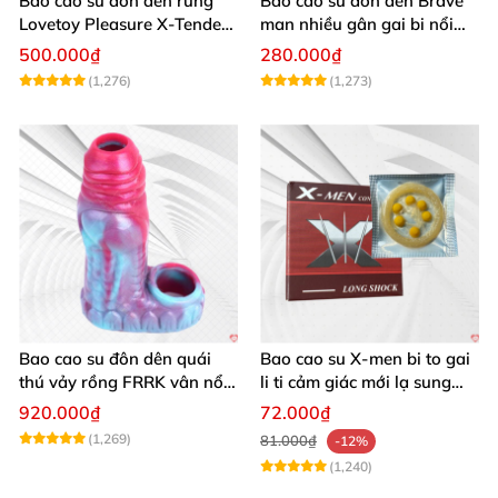
Bao cao su đôn dên rung
Bao cao su đôn dên Brave
Lovetoy Pleasure X-Tender
man nhiều gân gai bi nổi
tăng kích thước mạnh
tăng kích thước
500.000₫
280.000₫
(1,276)
(1,273)
Bao cao su đôn dên quái
Bao cao su X-men bi to gai
thú vảy rồng FRRK vân nổi
li ti cảm giác mới lạ sung
hở đầu có quai đeo bìu
sướng
920.000₫
72.000₫
(1,269)
81.000₫
-12%
(1,240)