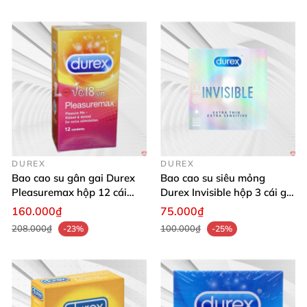
DUREX
DUREX
Bao cao su gân gai Durex
Bao cao su siêu mỏng
Pleasuremax hộp 12 cái
Durex Invisible hộp 3 cái giữ
chính hãng an toàn
trọn cảm xúc thật an toàn
160.000₫
75.000₫
208.000₫
100.000₫
-23%
-25%