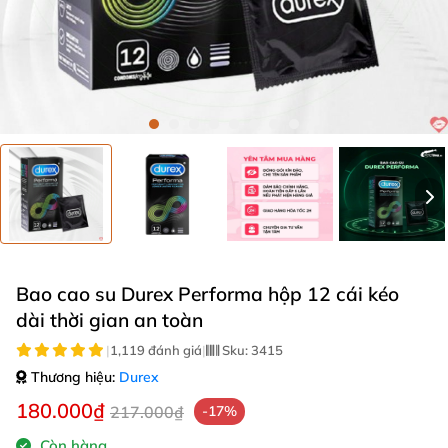
Bao cao su Durex Performa hộp 12 cái kéo
dài thời gian an toàn
|
1,119 đánh giá
|
Sku:
3415
Thương hiệu:
Durex
180.000₫
217.000₫
-17%
Còn hàng