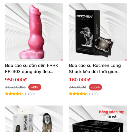
Bao cao su đôn dên FRRK
Bao cao su Rocmen Long
FR‑303 dạng dây đeo
Shock kéo dài thời gian
silicon y tế
quan hệ hộp 12 cái
950.000₫
160.000₫
1.862.000₫
246.000₫
-49%
-35%
(1,160)
(1,159)