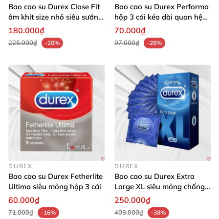
Bao cao su Durex Close Fit
Bao cao su Durex Performa
ôm khít size nhỏ siêu sướng
hộp 3 cái kéo dài quan hệ
an toàn
siêu mỏng
180.000₫
70.000₫
225.000₫
97.000₫
-20%
-28%
DUREX
DUREX
Bao cao su Durex Fetherlite
Bao cao su Durex Extra
Ultima siêu mỏng hộp 3 cái
Large XL siêu mỏng chống
rách thoải mái an toàn 1
60.000₫
250.000₫
hộp
71.000₫
403.000₫
-16%
-38%