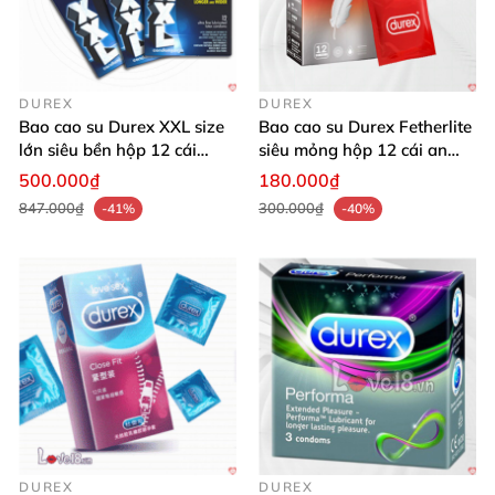
DUREX
DUREX
Bao cao su Durex XXL size
Bao cao su Durex Fetherlite
lớn siêu bền hộp 12 cái
siêu mỏng hộp 12 cái an
nâng tầm khoái cảm nam
toàn
500.000₫
180.000₫
847.000₫
300.000₫
-41%
-40%
DUREX
DUREX