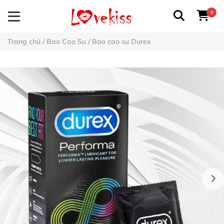
0
Trang chủ
/
Bao Cao Su
/
Bao cao su Durex