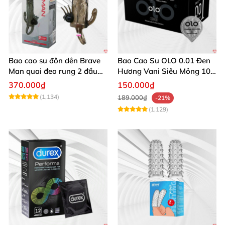
Bao cao su đôn dên Brave
Bao Cao Su OLO 0.01 Đen
Man quai đeo rung 2 đầu
Hương Vani Siêu Mỏng 10
nhánh phụ
Cái
370.000₫
150.000₫
(1,134)
189.000₫
-21%
(1,129)