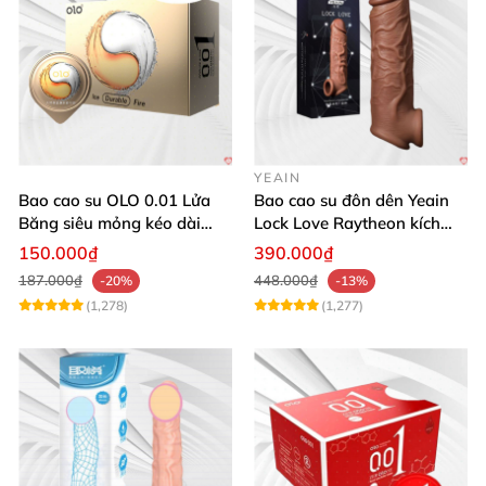
YEAIN
Bao cao su OLO 0.01 Lửa
Bao cao su đôn dên Yeain
Băng siêu mỏng kéo dài
Lock Love Raytheon kích
thời gian gân gai
thích cực mạnh
150.000₫
390.000₫
187.000₫
448.000₫
-20%
-13%
(1,278)
(1,277)