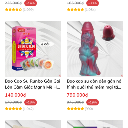
226.000₫
185.000₫
-14%
-30%
(1,099)
(1,054)
Bao Cao Su Runbo Gân Gai
Bao cao su đôn dên gân nổi
Lớn Cảm Giác Mạnh Mẽ Hút
hình quái thú mềm mại tăng
Hồn
khoái cảm
140.000₫
790.000₫
170.000₫
975.000₫
-18%
-19%
(1,042)
(990)