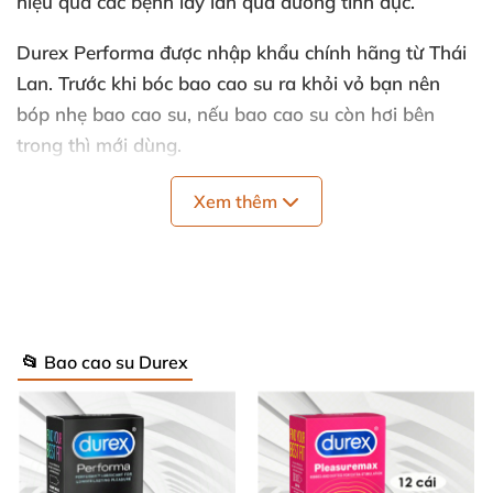
hiệu quả
các bệnh lây lan qua đường tình dục.
Durex Performa
được nhập khẩu chính hãng từ Thái
Lan
. Trước khi bóc bao cao su ra khỏi vỏ bạn nên
bóp nhẹ bao cao su
,
nếu bao cao su còn hơi bên
trong
thì mới dùng.
Thông tin chi tiết sản phẩm:
Xem thêm
Tính năng: Kéo dài thời gian
, mỏng
, ngừa thai
, phòng
chống
các bệnh lây nhiễm qua đường tình dục.
Chất liệu: silicon tự nhiên
, đảm bảo an toàn cho da
.
mềm
, dẻo
, đàn hồi tốt.
📂 Bao cao su Durex
Chiều rông: 52mm
Chiều dài: 18cm