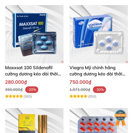
Maxxsat 100 Sildenafil
Viagra Mỹ chính hãng
cường dương kéo dài thời
cường dương kéo dài thời
gian cho nam
gian nhập khẩu
280.000₫
750.000₫
350.000₫
1.071.000₫
-20%
-30%
(900)
(850)