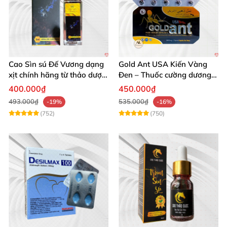
Cao Sìn sú Đế Vương dạng
Gold Ant USA Kiến Vàng
xịt chính hãng từ thảo dược
Đen – Thuốc cường dương
Ê Đê Việt Nam
tăng sinh lý nam mạnh
400.000₫
450.000₫
493.000₫
535.000₫
-19%
-16%
(752)
(750)