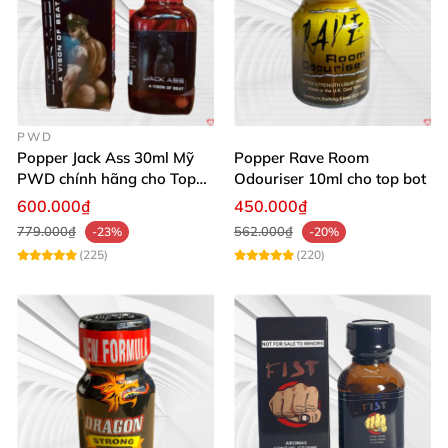
PWD
Popper Jack Ass 30ml Mỹ
Popper Rave Room
PWD chính hãng cho Top
Odouriser 10ml cho top bot
Bot
600.000₫
450.000₫
779.000₫
562.000₫
-23%
-20%
(225)
(220)