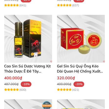
(641)
(637)
Cao Sìn Sú Dược Vương Xịt
Gel Sìn Sú Quý Ông Kéo
Thảo Dược Ê Đê Tây
Dài Quan Hệ Chống Xuất
Nguyên Hỗ Trợ Xuất Tinh
Tinh Sớm
400.000₫
320.000₫
Sớm
487.000₫
400.000₫
-18%
-20%
(600)
(421)