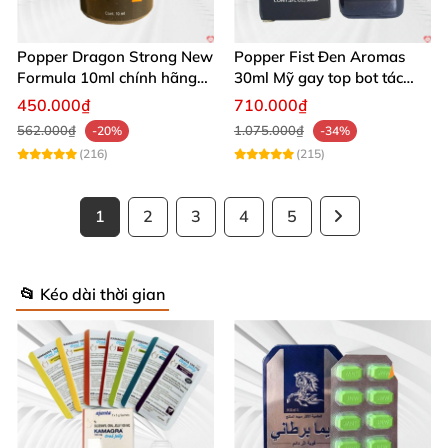
Popper Dragon Strong New
Popper Fist Đen Aromas
Formula 10ml chính hãng
30ml Mỹ gay top bot tác
Mỹ dành cho Top Bot
dụng mạnh
450.000₫
710.000₫
562.000₫
1.075.000₫
-20%
-34%
(216)
(215)
1
2
3
4
5
📂 Kéo dài thời gian