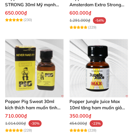
STRONG 30ml Mỹ mạnh
Amsterdam Extra Strong
nhất kích thích cực phê
30ml
650.000₫
600.000₫
(230)
1.291.000₫
-54%
(229)
Popper Pig Sweat 30ml
Popper Jungle Juice Max
kích thích ham muốn tình
10ml tăng ham muốn giảm
dục khoái cảm sâu cộng
đau quan hệ
710.000₫
350.000₫
đồng LGBT
1.014.000₫
454.000₫
-30%
-23%
(228)
(228)