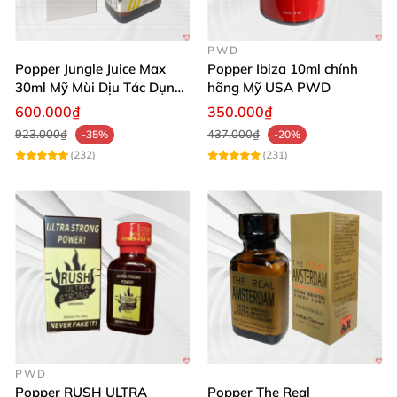
PWD
Popper Jungle Juice Max
Popper Ibiza 10ml chính
30ml Mỹ Mùi Dịu Tác Dụng
hãng Mỹ USA PWD
Nhanh Lâu Mê Mẩn
600.000₫
350.000₫
923.000₫
437.000₫
-35%
-20%
(232)
(231)
PWD
Popper RUSH ULTRA
Popper The Real