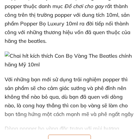
popper thuộc danh mục
Đồ chơi cho gay
rất thành
công trên thị trường popper
với dung tích 10ml
, sản
phẩm Popper Bọ Luxury 10ml ra đời tiếp nối thành
công
với
những thương hiệu vốn
đã quen thuộc
của
hãng the beatles.
Với
những bạn mới sử dụng trải nghiệm popper
thì
sản phẩm
sẽ cho cảm giác sướng
và phê đỉnh nên
không thể nào bỏ qua
,
dù bạn
đã quen
với dòng
nào
, là cong hay thẳng
thì
con bọ vàng
sẽ làm cho
bạn tăng hứng một cách mạnh mẽ
và phê ngất ngây
Dòng popper bọ vàng đặc trưng
với mùi hương
mạnh mẽ
, giúp bạn tăng hưng phấn
và kéo dài thời