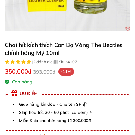
Chai hít kích thích Con Bọ Vàng The Beatles
chính hãng Mỹ 10ml
|
2 đánh giá
|
Sku:
4107
350.000₫
393.000₫
-11%
Còn hàng
ƯU ĐIỂM
Giao hàng kín đáo - Che tên SP 📦
Ship hỏa tốc 30 - 60 phút (cả đêm) ⚡
Miễn Ship cho đơn hàng từ 300.000đ