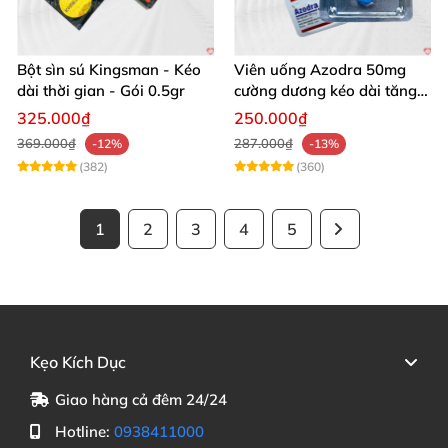
Bột sìn sú Kingsman - Kéo
Viên uống Azodra 50mg
dài thời gian - Gói 0.5gr
cường dương kéo dài tăng
sinh lý nam
325.000₫
250.000₫
369.000₫
287.000₫
-12%
-13%
(382)
(360)
1
2
3
4
5
Kẹo Kích Dục
Giao hàng cả đêm 24/24
Hotline:
0938411000