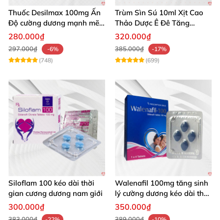
Thuốc Desilmax 100mg Ấn
Trùm Sìn Sú 10ml Xịt Cao
Độ cường dương mạnh mẽ
Thảo Dược Ê Đê Tăng
tăng sinh lý phái mạnh
Cường Sinh Lý
280.000₫
320.000₫
297.000₫
385.000₫
-6%
-17%
(748)
(699)
Siloflam 100 kéo dài thời
Walenafil 100mg tăng sinh
gian cương dương nam giới
lý cường dương kéo dài thời
gian
300.000₫
350.000₫
383.000₫
389.000₫
-22%
-10%