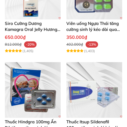
Siro Cường Dương
Viên uống Ngựa Thái tăng
Kamagra Oral Jelly Hương
cường sinh lý kéo dài quan
Trái Cây Một Hộp 7 Gói
hệ
650.000₫
350.000₫
100g
812.000₫
402.000₫
-20%
-13%
(1,405)
(1,403)
Thuốc Hindgra 100mg Ấn
Thuốc Itsup Sildenafil