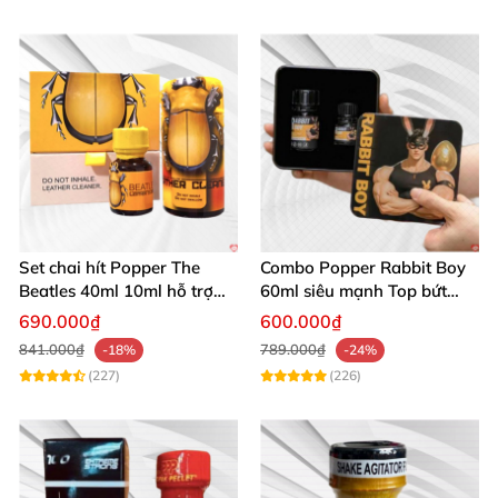
Set chai hít Popper The
Combo Popper Rabbit Boy
Beatles 40ml 10ml hỗ trợ
60ml siêu mạnh Top bứt
giãn nở hậu môn cho Top
phá giới hạn
690.000₫
600.000₫
Bot
841.000₫
789.000₫
-18%
-24%
(227)
(226)