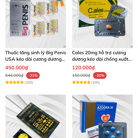
Thuốc tăng sinh lý Big Penis
Cales 20mg hỗ trợ cương
USA kéo dài cương dương
dương kéo dài chống xuất
chống xuất tinh sớm
tinh sớm thành phần
450.000₫
120.000₫
Tadalafil
646.000₫
150.000₫
-21%
-20%
(399)
(390)