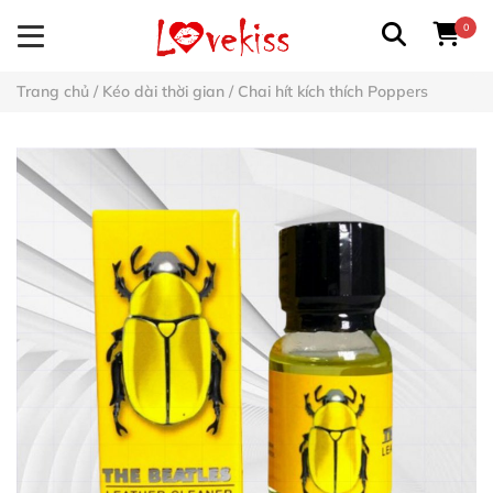
0
Trang chủ
/
Kéo dài thời gian
/
Chai hít kích thích Poppers