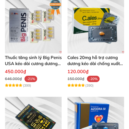
Thuốc tăng sinh lý Big Penis
Cales 20mg hỗ trợ cương
USA kéo dài cương dương
dương kéo dài chống xuất
chống xuất tinh sớm
tinh sớm thành phần
450.000₫
120.000₫
Tadalafil
646.000₫
150.000₫
-21%
-20%
(399)
(390)