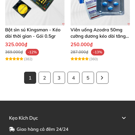
Bột sìn sú Kingsman - Kéo
Viên uống Azodra 50mg
dài thời gian - Gói 0.5gr
cường dương kéo dài tăng
sinh lý nam
325.000₫
250.000₫
369.000₫
287.000₫
-12%
-13%
(382)
(360)
1
2
3
4
5
Kẹo Kích Dục
Giao hàng cả đêm 24/24