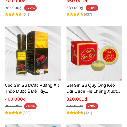
300.000₫
350.000₫
383.000₫
389.000₫
-22%
-10%
(641)
(637)
Cao Sìn Sú Dược Vương Xịt
Gel Sìn Sú Quý Ông Kéo
Thảo Dược Ê Đê Tây
Dài Quan Hệ Chống Xuất
Nguyên Hỗ Trợ Xuất Tinh
Tinh Sớm
400.000₫
320.000₫
Sớm
487.000₫
400.000₫
-18%
-20%
(600)
(421)