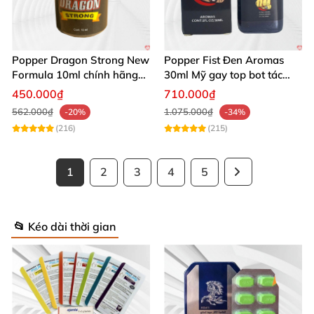
Popper Dragon Strong New
Popper Fist Đen Aromas
Formula 10ml chính hãng
30ml Mỹ gay top bot tác
Mỹ dành cho Top Bot
dụng mạnh
450.000₫
710.000₫
562.000₫
1.075.000₫
-20%
-34%
(216)
(215)
1
2
3
4
5
📂 Kéo dài thời gian