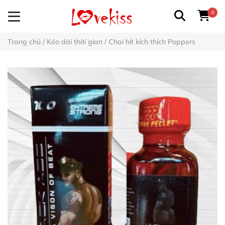
0
Trang chủ
/
Kéo dài thời gian
/
Chai hít kích thích Poppers