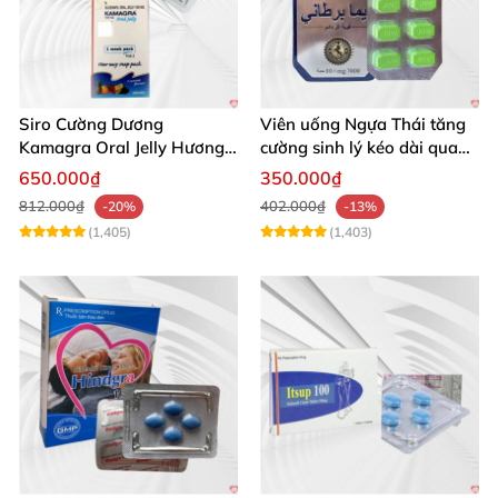
Siro Cường Dương
Viên uống Ngựa Thái tăng
Kamagra Oral Jelly Hương
cường sinh lý kéo dài quan
Trái Cây Một Hộp 7 Gói
hệ
650.000₫
350.000₫
100g
812.000₫
402.000₫
-20%
-13%
(1,405)
(1,403)