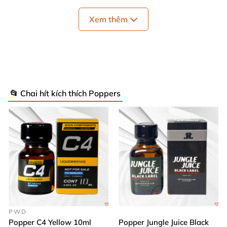
Xem thêm
📂 Chai hít kích thích Poppers
Hướng dẫn Cách sử dụng poppers Jack Ass 30ml
hàng xách tay USA
PWD
Popper C4 Yellow 10ml
Popper Jungle Juice Black
Lắc Đều Popper JACK ASS 30ml Chính Hãng