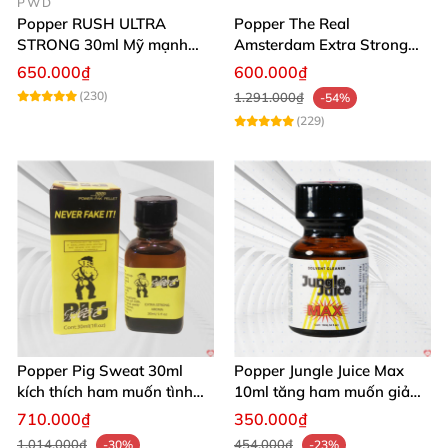
PWD
Popper RUSH ULTRA
Popper The Real
STRONG 30ml Mỹ mạnh
Amsterdam Extra Strong
nhất kích thích cực phê
30ml
650.000₫
600.000₫
(230)
1.291.000₫
-54%
(229)
Popper Pig Sweat 30ml
Popper Jungle Juice Max
kích thích ham muốn tình
10ml tăng ham muốn giảm
dục khoái cảm sâu cộng
đau quan hệ
710.000₫
350.000₫
đồng LGBT
1.014.000₫
454.000₫
-30%
-23%