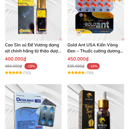
Cao Sìn sú Đế Vương dạng
Gold Ant USA Kiến Vàng
xịt chính hãng từ thảo dược
Đen – Thuốc cường dương
Ê Đê Việt Nam
tăng sinh lý nam mạnh
400.000₫
450.000₫
493.000₫
535.000₫
-19%
-16%
(752)
(750)