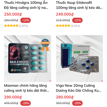
Thuốc Hindgra 100mg Ấn
Thuốc Itsup Sildenafil
Độ tăng cường sinh lý nam
100mg tăng sinh lý kéo dài
hindgra-100 chống xts
quan hệ nam giới
250.000₫
249.000₫
cương dương
284.000₫
315.000₫
-12%
-21%
(1,071)
(1,021)
Maxman chính hãng tăng
Viga New 20mg Cường
cường sinh lý kéo dài thời
Dương Kéo Dài Chống Xuất
gian xuất tinh
Tinh Hộp 4 Viên
290.000₫
280.000₫
406.000₫
350.000₫
-29%
-20%