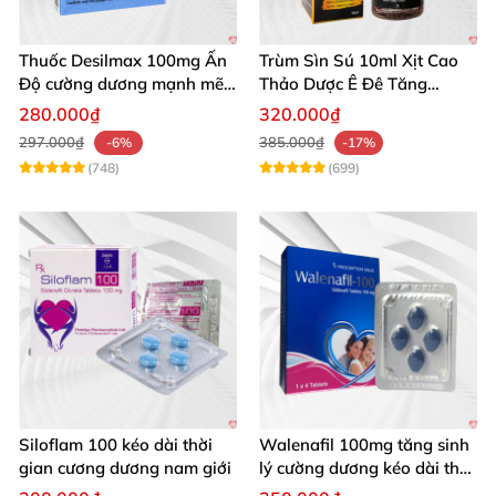
Thuốc Desilmax 100mg Ấn
Trùm Sìn Sú 10ml Xịt Cao
Độ cường dương mạnh mẽ
Thảo Dược Ê Đê Tăng
tăng sinh lý phái mạnh
Cường Sinh Lý
280.000₫
320.000₫
297.000₫
385.000₫
-6%
-17%
(748)
(699)
Siloflam 100 kéo dài thời
Walenafil 100mg tăng sinh
gian cương dương nam giới
lý cường dương kéo dài thời
gian