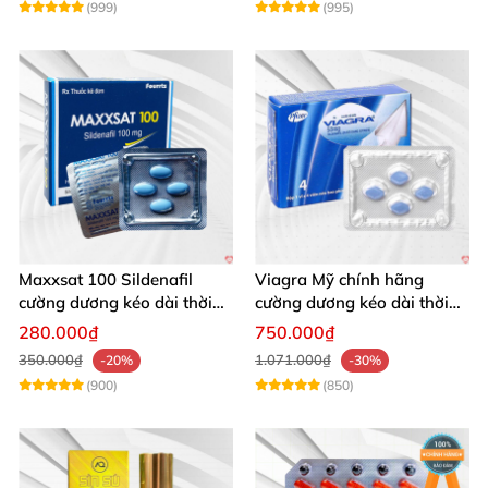
(999)
(995)
Maxxsat 100 Sildenafil
Viagra Mỹ chính hãng
cường dương kéo dài thời
cường dương kéo dài thời
gian cho nam
gian nhập khẩu
280.000₫
750.000₫
350.000₫
1.071.000₫
-20%
-30%
(900)
(850)