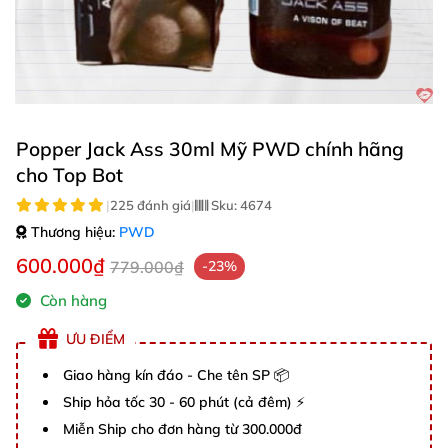
Popper Jack Ass 30ml Mỹ PWD chính hãng
cho Top Bot
|
225 đánh giá
|
Sku:
4674
Thương hiệu:
PWD
600.000₫
779.000₫
-23%
Còn hàng
ƯU ĐIỂM
Giao hàng kín đáo - Che tên SP 📦
Ship hỏa tốc 30 - 60 phút (cả đêm) ⚡
Miễn Ship cho đơn hàng từ 300.000đ