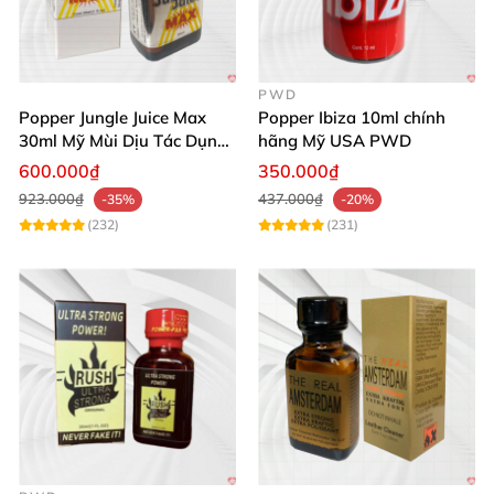
PWD
Popper Jungle Juice Max
Popper Ibiza 10ml chính
30ml Mỹ Mùi Dịu Tác Dụng
hãng Mỹ USA PWD
Nhanh Lâu Mê Mẩn
600.000₫
350.000₫
923.000₫
437.000₫
-35%
-20%
(232)
(231)