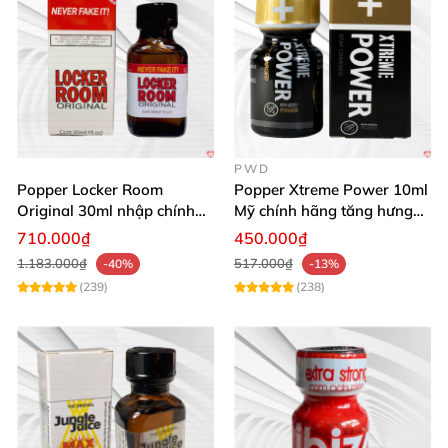
PWD
Popper Locker Room
Popper Xtreme Power 10ml
Original 30ml nhập chính
Mỹ chính hãng tăng hưng
hãng cảm giác cổ điển
phấn
710.000₫
450.000₫
1.183.000₫
517.000₫
-40%
-13%
(239)
(238)