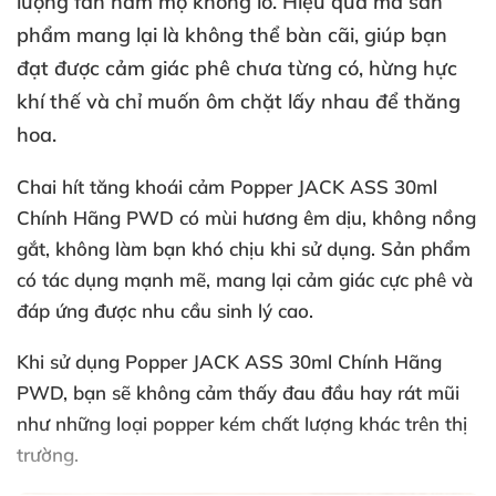
lượng fan hâm mộ khổng lồ
. Hiệu quả
mà sản
phẩm mang lại là không thể bàn cãi
, giúp bạn
đạt
được cảm giác phê chưa từng có
, hừng hực
khí thế
và chỉ muốn ôm chặt lấy nhau
để thăng
hoa.
Chai hít tăng khoái cảm
Popper JACK ASS 30ml
Chính Hãng PWD
có mùi hương êm dịu
, không nồng
gắt
, không làm bạn khó chịu khi sử dụng
. Sản phẩm
có tác dụng mạnh mẽ
, mang lại cảm giác cực phê
và
đáp ứng
được nhu cầu sinh lý cao.
Khi sử dụng
Popper JACK ASS 30ml Chính Hãng
PWD
, bạn
sẽ không cảm thấy đau đầu hay rát mũi
như
những loại popper kém chất lượng khác trên thị
trường.