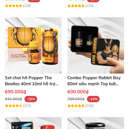
(228)
(228)
Set chai hít Popper The
Combo Popper Rabbit Boy
Beatles 40ml 10ml hỗ trợ
60ml siêu mạnh Top bứt
giãn nở hậu môn cho Top
phá giới hạn
690.000₫
600.000₫
Bot
841.000₫
789.000₫
-18%
-24%
(227)
(226)