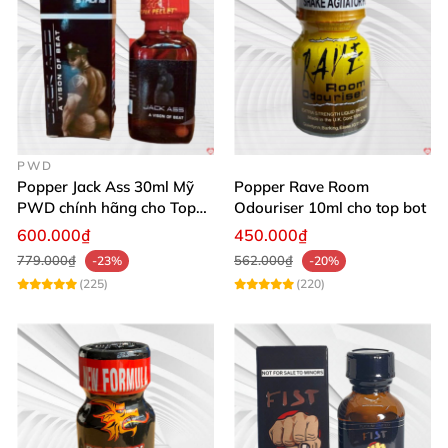
PWD
Popper Jack Ass 30ml Mỹ
Popper Rave Room
PWD chính hãng cho Top
Odouriser 10ml cho top bot
Bot
600.000₫
450.000₫
779.000₫
562.000₫
-23%
-20%
(225)
(220)