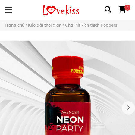
0
Trang chủ
/
Kéo dài thời gian
/
Chai hít kích thích Poppers