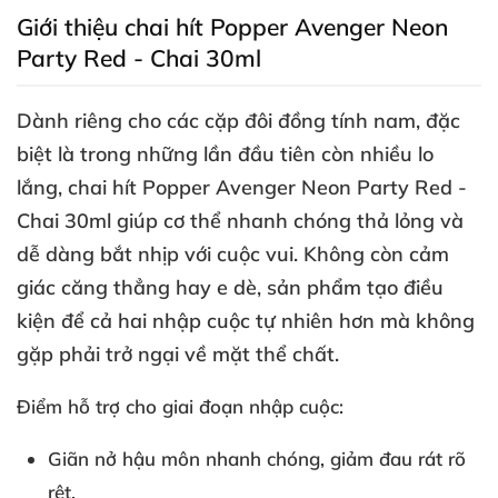
Giới thiệu chai hít Popper Avenger Neon
Party Red - Chai 30ml
Dành
riêng cho
các cặp đôi đồng tính nam
,
đặc
biệt là trong
những lần đầu tiên còn nhiều lo
lắng
,
chai hít Popper Avenger Neon Party Red -
Chai 30ml
giúp cơ thể nhanh chóng thả lỏng
và
dễ dàng bắt nhịp
với cuộc vui
. Không còn cảm
giác căng thẳng hay e dè
, sản phẩm tạo điều
kiện
để cả hai nhập cuộc tự nhiên hơn
mà không
gặp phải trở ngại về mặt thể chất
.
Điểm hỗ trợ cho giai đoạn nhập cuộc:
Giãn nở hậu môn nhanh chóng
, giảm đau rát rõ
rệt
.