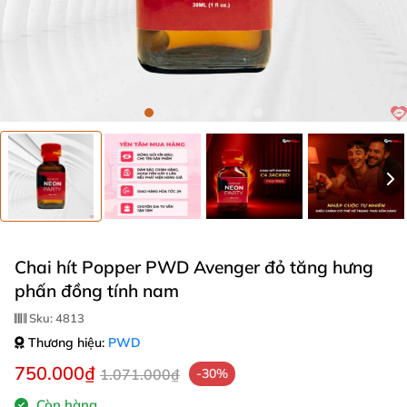
Chai hít Popper PWD Avenger đỏ tăng hưng
phấn đồng tính nam
Sku:
4813
Thương hiệu:
PWD
750.000₫
1.071.000₫
-30%
Còn hàng