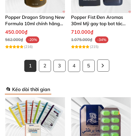
Popper Dragon Strong New
Popper Fist Đen Aromas
Formula 10ml chính hãng
30ml Mỹ gay top bot tác
Mỹ dành cho Top Bot
dụng mạnh
450.000₫
710.000₫
562.000₫
1.075.000₫
-20%
-34%
(216)
(215)
1
2
3
4
5
📂 Kéo dài thời gian