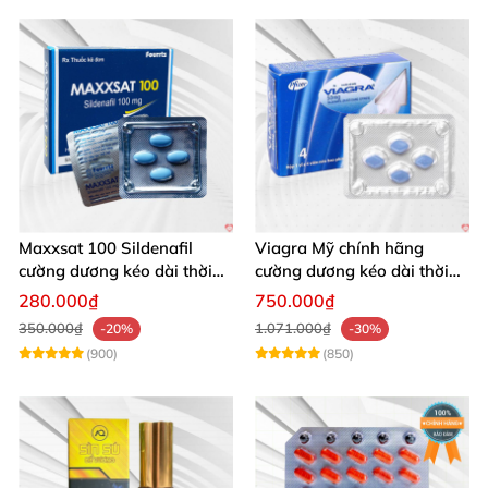
Maxxsat 100 Sildenafil
Viagra Mỹ chính hãng
cường dương kéo dài thời
cường dương kéo dài thời
gian cho nam
gian nhập khẩu
280.000₫
750.000₫
350.000₫
1.071.000₫
-20%
-30%
(900)
(850)