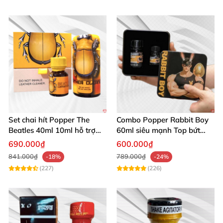
Set chai hít Popper The
Combo Popper Rabbit Boy
Beatles 40ml 10ml hỗ trợ
60ml siêu mạnh Top bứt
giãn nở hậu môn cho Top
phá giới hạn
690.000₫
600.000₫
Bot
841.000₫
789.000₫
-18%
-24%
(227)
(226)