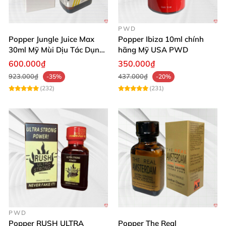
PWD
Popper Jungle Juice Max
Popper Ibiza 10ml chính
30ml Mỹ Mùi Dịu Tác Dụng
hãng Mỹ USA PWD
Nhanh Lâu Mê Mẩn
600.000₫
350.000₫
923.000₫
437.000₫
-35%
-20%
(232)
(231)
PWD
Popper RUSH ULTRA
Popper The Real