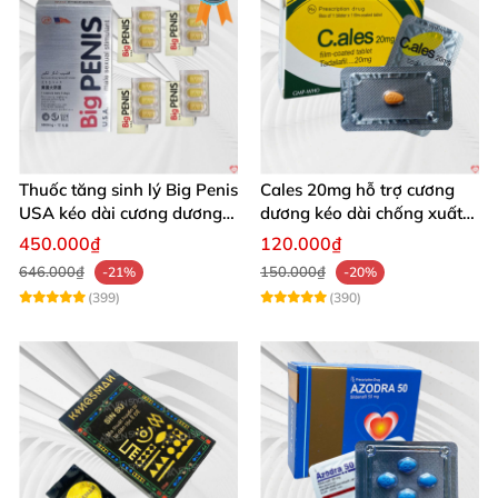
Thuốc tăng sinh lý Big Penis
Cales 20mg hỗ trợ cương
USA kéo dài cương dương
dương kéo dài chống xuất
chống xuất tinh sớm
tinh sớm thành phần
450.000₫
120.000₫
Tadalafil
646.000₫
150.000₫
-21%
-20%
(399)
(390)