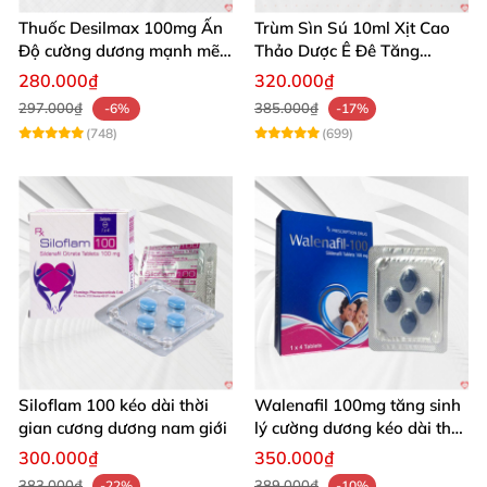
Thuốc Desilmax 100mg Ấn
Trùm Sìn Sú 10ml Xịt Cao
Độ cường dương mạnh mẽ
Thảo Dược Ê Đê Tăng
tăng sinh lý phái mạnh
Cường Sinh Lý
280.000₫
320.000₫
297.000₫
385.000₫
-6%
-17%
(748)
(699)
Siloflam 100 kéo dài thời
Walenafil 100mg tăng sinh
gian cương dương nam giới
lý cường dương kéo dài thời
gian
300.000₫
350.000₫
383.000₫
389.000₫
-22%
-10%