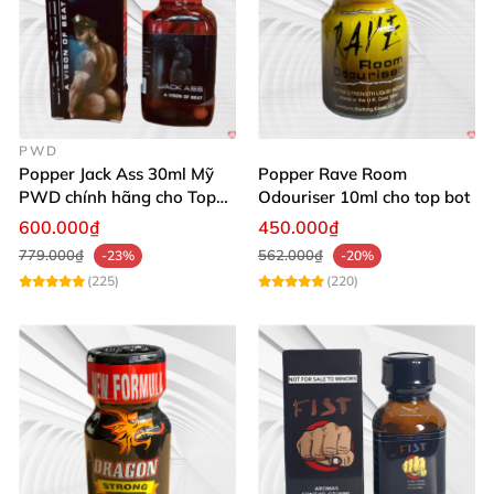
PWD
Popper Jack Ass 30ml Mỹ
Popper Rave Room
PWD chính hãng cho Top
Odouriser 10ml cho top bot
Bot
600.000₫
450.000₫
779.000₫
562.000₫
-23%
-20%
(225)
(220)