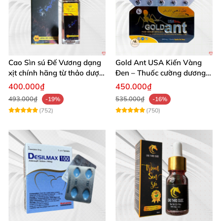
Cao Sìn sú Đế Vương dạng
Gold Ant USA Kiến Vàng
xịt chính hãng từ thảo dược
Đen – Thuốc cường dương
Ê Đê Việt Nam
tăng sinh lý nam mạnh
400.000₫
450.000₫
493.000₫
535.000₫
-19%
-16%
(752)
(750)