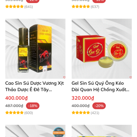
(641)
(637)
Cao Sìn Sú Dược Vương Xịt
Gel Sìn Sú Quý Ông Kéo
Thảo Dược Ê Đê Tây
Dài Quan Hệ Chống Xuất
Nguyên Hỗ Trợ Xuất Tinh
Tinh Sớm
400.000₫
320.000₫
Sớm
487.000₫
400.000₫
-18%
-20%
(600)
(421)