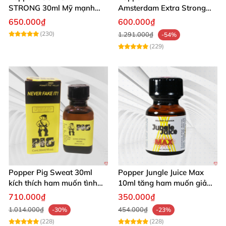
STRONG 30ml Mỹ mạnh
Amsterdam Extra Strong
nhất kích thích cực phê
30ml
650.000₫
600.000₫
(230)
1.291.000₫
-54%
(229)
Popper Pig Sweat 30ml
Popper Jungle Juice Max
kích thích ham muốn tình
10ml tăng ham muốn giảm
dục khoái cảm sâu cộng
đau quan hệ
710.000₫
350.000₫
đồng LGBT
1.014.000₫
454.000₫
-30%
-23%
(228)
(228)