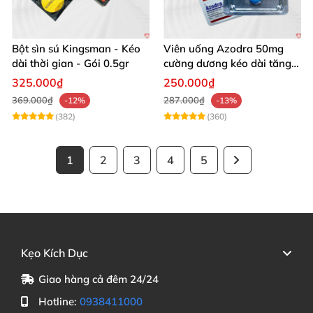
Bột sìn sú Kingsman - Kéo
Viên uống Azodra 50mg
dài thời gian - Gói 0.5gr
cường dương kéo dài tăng
sinh lý nam
325.000₫
250.000₫
369.000₫
287.000₫
-12%
-13%
(382)
(360)
1
2
3
4
5
Kẹo Kích Dục
Giao hàng cả đêm 24/24
Hotline:
0938411000