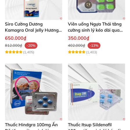
Siro Cường Dương
Viên uống Ngựa Thái tăng
Kamagra Oral Jelly Hương
cường sinh lý kéo dài quan
Trái Cây Một Hộp 7 Gói
hệ
650.000₫
350.000₫
100g
812.000₫
402.000₫
-20%
-13%
(1,405)
(1,403)
Thuốc Hindgra 100mg Ấn
Thuốc Itsup Sildenafil