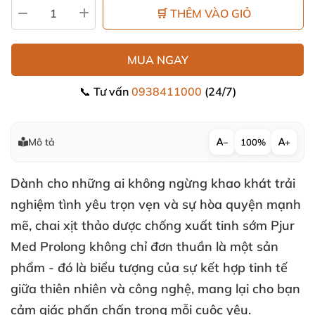
🛒 THÊM VÀO GIỎ
MUA NGAY
📞 Tư vấn
0938411000
(24/7)
Mô tả
−
100%
+
Dành cho
những ai
không ngừng khao khát trải
nghiệm tình yêu trọn vẹn
và sự hòa quyện mạnh
mẽ
, chai xịt thảo dược chống xuất tinh sớm Pjur
Med Prolong không chỉ đơn thuần là một sản
phẩm - đó là biểu tượng
của sự kết hợp tinh tế
giữa thiên nhiên
và công nghệ
, mang lại cho bạn
cảm giác phấn chấn trong mỗi cuộc yêu.