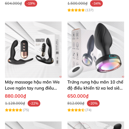
604.000₫
1.500.000₫
-19%
-34%
(137)
Máy massage hậu môn We
Trứng rung hậu môn 10 chế
Love ngón tay rung điều
độ điều khiển từ xa led siêu
khiển từ xa thoải mái cực
sướng
880.000₫
650.000₫
phê
1.128.000₫
812.000₫
-22%
-20%
(75)
(74)