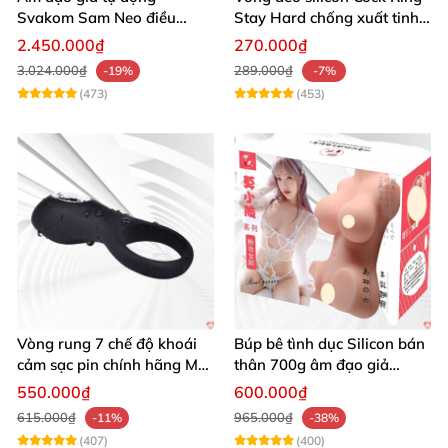
Svakom Sam Neo điều
Stay Hard chống xuất tinh
khiển app webcam cao cấp
sớm
2.450.000₫
270.000₫
3.024.000₫
289.000₫
-19%
-7%
(473)
(453)
Vòng rung 7 chế độ khoái
Búp bê tình dục Silicon bán
cảm sạc pin chính hãng Mỹ
thân 700g âm đạo giả
cực phê
nguyên khối giống thật
550.000₫
600.000₫
615.000₫
965.000₫
-11%
-38%
(407)
(400)