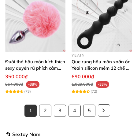
YEAIN
Đuôi thỏ hậu môn kích thích
Que rung hậu môn xoắn ốc
sexy quyến rũ phích cắm
Yeain silicon mềm 12 chế độ
kích thích
rung đa dạng
350.000₫
690.000₫
564.000₫
1.029.000₫
-38%
-33%
(73)
(72)
1
2
3
4
5
📂 Sextoy Nam