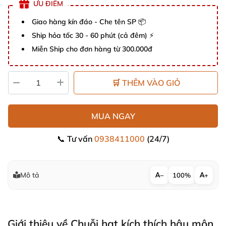
ƯU ĐIỂM
Giao hàng kín đáo - Che tên SP 📦
Ship hỏa tốc 30 - 60 phút (cả đêm) ⚡
Miễn Ship cho đơn hàng từ 300.000đ
🛒 THÊM VÀO GIỎ
MUA NGAY
📞 Tư vấn
0938411000
(24/7)
Mô tả
−
100%
+
Giới thiệu về Chuỗi hạt kích thích hậu môn