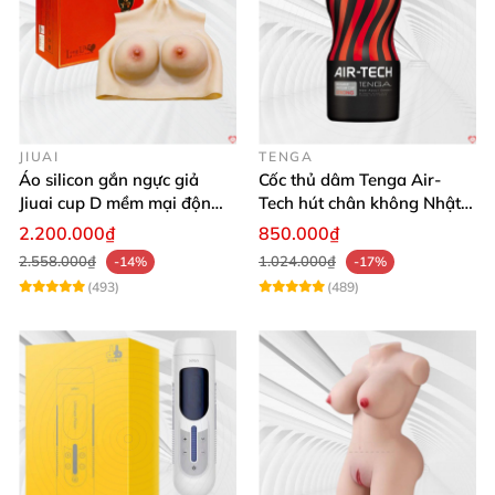
JIUAI
TENGA
Áo silicon gắn ngực giả
Cốc thủ dâm Tenga Air-
Jiuai cup D mềm mại độn
Tech hút chân không Nhật
ngực tự nhiên cho nam
Bản, silicone an toàn
2.200.000₫
850.000₫
2.558.000₫
1.024.000₫
-14%
-17%
(493)
(489)