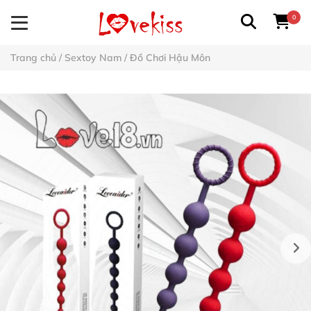
0
Trang chủ
/
Sextoy Nam
/
Đồ Chơi Hậu Môn