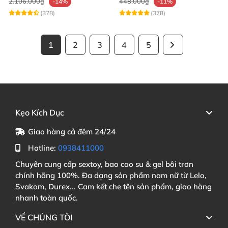
2.106.000₫
448.000₫
-14%
-11%
(378)
(378)
1
2
3
4
5
Kẹo Kích Dục
Giao hàng cả đêm 24/24
Hotline:
0938411000
Chuyên cung cấp sextoy, bao cao su & gel bôi trơn
chính hãng 100%. Đa dạng sản phẩm nam nữ từ Lelo,
Svakom, Durex... Cam kết che tên sản phẩm, giao hàng
nhanh toàn quốc.
VỀ CHÚNG TÔI