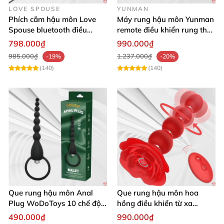
LOVE SPOUSE
YUNMAN
Phích cắm hậu môn Love
Máy rung hậu môn Yunman
Spouse bluetooth điều
remote điều khiển rung thụt
khiển từ xa kích thích tiện
êm ái
798.000₫
990.000₫
lợi
985.000₫
1.237.000₫
-19%
-20%
(140)
(140)
Que rung hậu môn Anal
Que rung hậu môn hoa
Plug WoDoToys 10 chế độ
hồng điều khiển từ xa
động mạnh gay
massage đa điểm kích thích
490.000₫
990.000₫