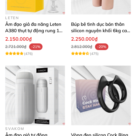
LETEN
Âm đạo giả đa năng Leten
Búp bê tình dục bán thân
A380 thụt tự động rung 10
silicon nguyên khối 6kg cao
chế độ
cấp giá rẻ
2.150.000₫
2.250.000₫
2.721.000₫
2.812.000₫
-21%
-20%
(476)
(475)
SVAKOM
Âm đạo giả tự động
Vòng đeo silicon Cock Ring