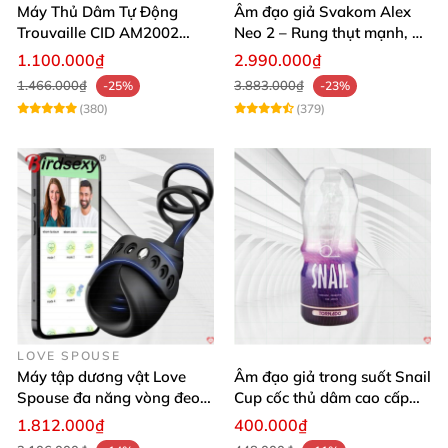
Máy Thủ Dâm Tự Động
Âm đạo giả Svakom Alex
Trouvaille CID AM2002
Neo 2 – Rung thụt mạnh, đa
Mạnh Mẽ Dễ Lên Đỉnh
năng, cải tiến mới
1.100.000₫
2.990.000₫
1.466.000₫
3.883.000₫
-25%
-23%
(380)
(379)
LOVE SPOUSE
Máy tập dương vật Love
Âm đạo giả trong suốt Snail
Spouse đa năng vòng đeo
Cup cốc thủ dâm cao cấp
điều khiển qua app tiện lợi
nam giới
1.812.000₫
400.000₫