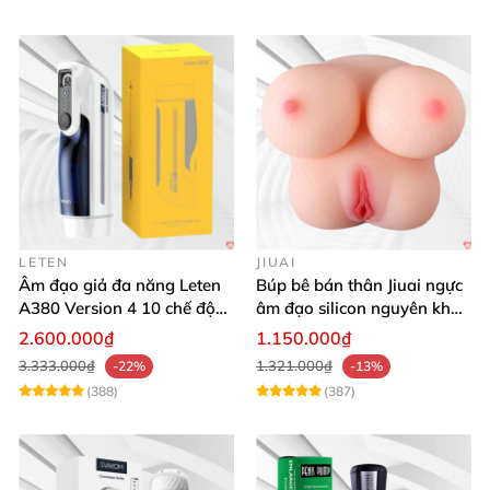
LETEN
JIUAI
Âm đạo giả đa năng Leten
Búp bê bán thân Jiuai ngực
A380 Version 4 10 chế độ
âm đạo silicon nguyên khối
bú mút sục
cao cấp
2.600.000₫
1.150.000₫
3.333.000₫
1.321.000₫
-22%
-13%
(388)
(387)