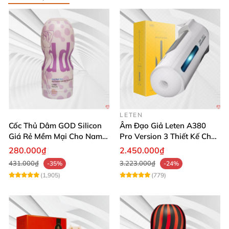
LETEN
Cốc Thủ Dâm GOD Silicon
Âm Đạo Giả Leten A380
Giá Rẻ Mềm Mại Cho Nam
Pro Version 3 Thiết Kế Chân
Giới
Thực
280.000₫
2.450.000₫
431.000₫
3.223.000₫
-35%
-24%
(1,905)
(779)