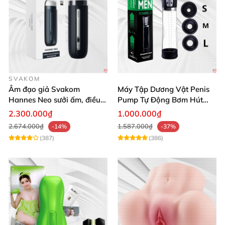
SVAKOM
Âm đạo giả Svakom
Máy Tập Dương Vật Penis
Hannes Neo sưởi ấm, điều
Pump Tự Động Bơm Hút
khiển app thông minh
Kích Thước Lớn
2.300.000₫
1.000.000₫
2.674.000₫
1.587.000₫
-14%
-37%
(387)
(386)