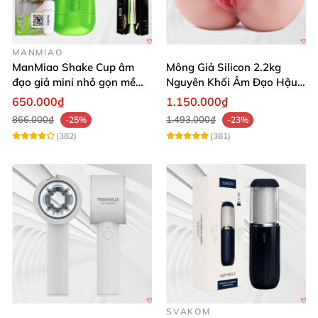
MANMIAO
ManMiao Shake Cup âm
Mông Giả Silicon 2.2kg
đạo giả mini nhỏ gọn mềm
Nguyên Khối Âm Đạo Hậu
mịn
Môn Siêu Thật
650.000₫
1.150.000₫
866.000₫
1.493.000₫
-25%
-23%
(382)
(381)
SVAKOM