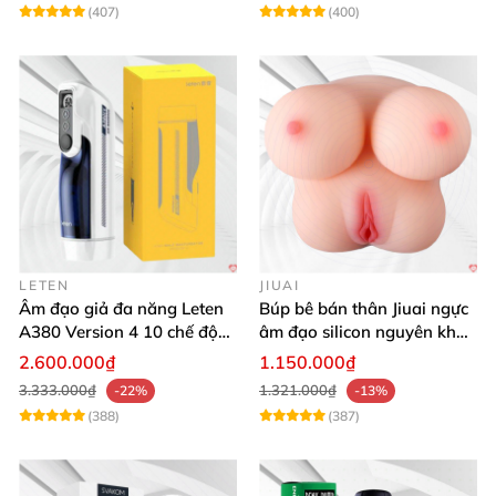
(407)
(400)
LETEN
JIUAI
Âm đạo giả đa năng Leten
Búp bê bán thân Jiuai ngực
A380 Version 4 10 chế độ
âm đạo silicon nguyên khối
bú mút sục
cao cấp
2.600.000₫
1.150.000₫
3.333.000₫
1.321.000₫
-22%
-13%
(388)
(387)