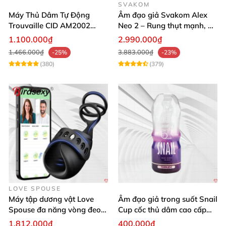
SVAKOM
Máy Thủ Dâm Tự Động
Âm đạo giả Svakom Alex
Trouvaille CID AM2002
Neo 2 – Rung thụt mạnh, đa
Mạnh Mẽ Dễ Lên Đỉnh
năng, cải tiến mới
1.100.000₫
2.990.000₫
1.466.000₫
3.883.000₫
-25%
-23%
(380)
(379)
LOVE SPOUSE
Máy tập dương vật Love
Âm đạo giả trong suốt Snail
Spouse đa năng vòng đeo
Cup cốc thủ dâm cao cấp
điều khiển qua app tiện lợi
nam giới
1.812.000₫
400.000₫