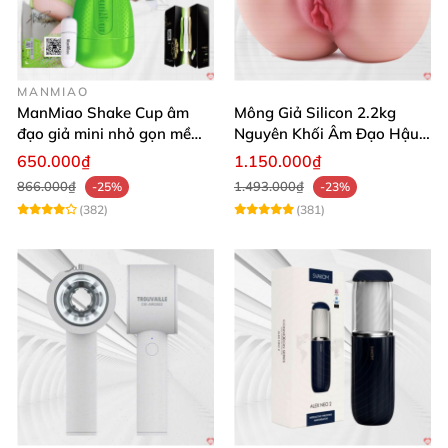
MANMIAO
ManMiao Shake Cup âm
Mông Giả Silicon 2.2kg
đạo giả mini nhỏ gọn mềm
Nguyên Khối Âm Đạo Hậu
mịn
Môn Siêu Thật
650.000₫
1.150.000₫
866.000₫
1.493.000₫
-25%
-23%
(382)
(381)