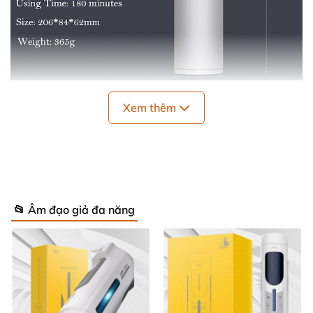
Xem thêm
Máy thủ dâm Trouvaille CID AM2002
với kiểu dáng
mới lạ giúp nam giới dễ dàng sử dụng
, cùng
với động
cơ xoay mạnh mẽ chắc chắn
sẽ mang lại cho
các quý
ông
những giây phút thủ dâm sung sướng
và thỏa
mãn nhất.
📂 Âm đạo giả đa năng