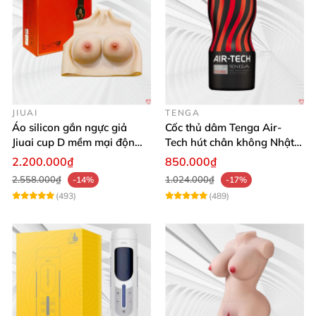
lây nhiễm
các bệnh qua đường tình dục
nhé.
JIUAI
TENGA
Áo silicon gắn ngực giả
Cốc thủ dâm Tenga Air-
Jiuai cup D mềm mại độn
Tech hút chân không Nhật
ngực tự nhiên cho nam
Bản, silicone an toàn
2.200.000₫
850.000₫
2.558.000₫
1.024.000₫
-14%
-17%
(493)
(489)