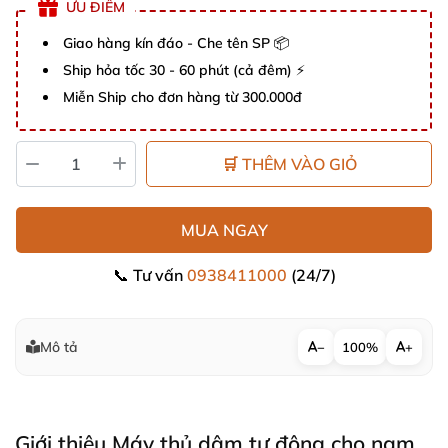
ƯU ĐIỂM
Giao hàng kín đáo - Che tên SP 📦
Ship hỏa tốc 30 - 60 phút (cả đêm) ⚡
Miễn Ship cho đơn hàng từ 300.000đ
🛒 THÊM VÀO GIỎ
MUA NGAY
📞 Tư vấn
0938411000
(24/7)
Mô tả
−
100%
+
Giới thiệu Máy thủ dâm tự động cho nam