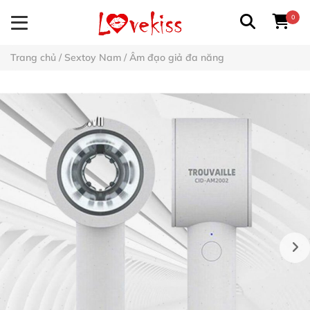
0
Trang chủ
/
Sextoy Nam
/
Âm đạo giả đa năng