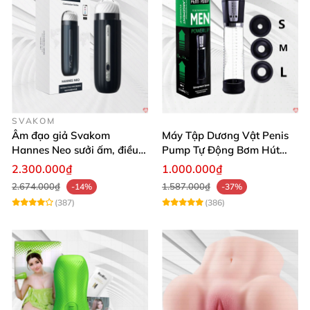
SVAKOM
Âm đạo giả Svakom
Máy Tập Dương Vật Penis
Hannes Neo sưởi ấm, điều
Pump Tự Động Bơm Hút
khiển app thông minh
Kích Thước Lớn
2.300.000₫
1.000.000₫
2.674.000₫
1.587.000₫
-14%
-37%
(387)
(386)