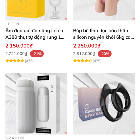
LETEN
Âm đạo giả đa năng Leten
Búp bê tình dục bán thân
A380 thụt tự động rung 10
silicon nguyên khối 6kg cao
chế độ
cấp giá rẻ
2.150.000₫
2.250.000₫
2.721.000₫
2.812.000₫
-21%
-20%
(476)
(475)
SVAKOM