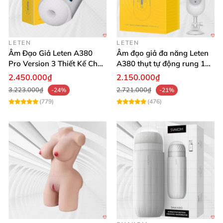
LETEN
LETEN
Âm Đạo Giả Leten A380
Âm đạo giả đa năng Leten
Pro Version 3 Thiết Kế Chân
A380 thụt tự động rung 10
Thực
chế độ
2.450.000₫
2.150.000₫
3.223.000₫
2.721.000₫
-24%
-21%
(779)
(476)