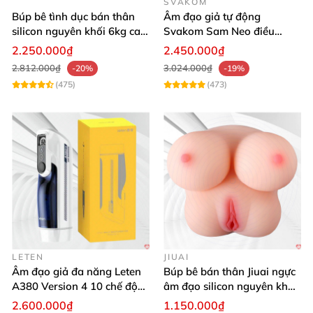
SVAKOM
Búp bê tình dục bán thân
Âm đạo giả tự động
Máy thủ dâm tự động cho nam Trouvaille CID
silicon nguyên khối 6kg cao
Svakom Sam Neo điều
cấp giá rẻ
khiển app webcam cao cấp
AM2002 có kiểu dáng tiện dụng
và
được tích hợp
2.250.000₫
2.450.000₫
thêm chân đế gắn tường
để anh em
có thể gắn lên
2.812.000₫
3.024.000₫
-20%
-19%
bất cứ mặt phẳng nào
và tự xử ở
mọi tư thế mới lạ.
(475)
(473)
LETEN
JIUAI
Âm đạo giả đa năng Leten
Búp bê bán thân Jiuai ngực
A380 Version 4 10 chế độ
âm đạo silicon nguyên khối
bú mút sục
cao cấp
2.600.000₫
1.150.000₫