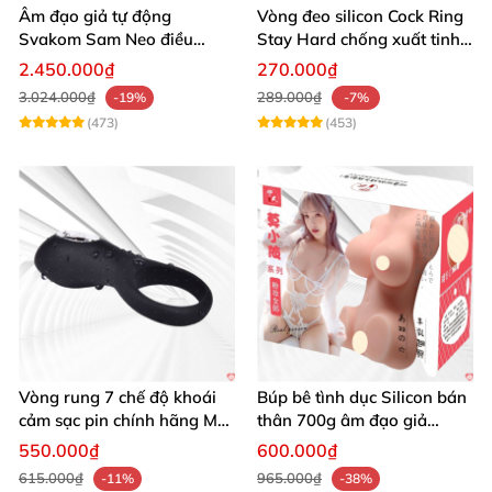
Âm đạo giả tự động
Vòng đeo silicon Cock Ring
Svakom Sam Neo điều
Stay Hard chống xuất tinh
khiển app webcam cao cấp
sớm
2.450.000₫
270.000₫
3.024.000₫
289.000₫
-19%
-7%
(473)
(453)
Vòng rung 7 chế độ khoái
Búp bê tình dục Silicon bán
cảm sạc pin chính hãng Mỹ
thân 700g âm đạo giả
cực phê
nguyên khối giống thật
550.000₫
600.000₫
615.000₫
965.000₫
-11%
-38%