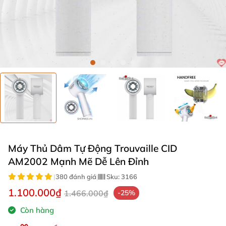
Máy Thủ Dâm Tự Động Trouvaille CID
AM2002 Mạnh Mẽ Dễ Lên Đỉnh
|
380 đánh giá
|
Sku:
3166
1.100.000₫
1.466.000₫
-25%
Còn hàng