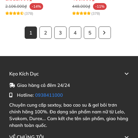
2.106.000₫
448.000₫
-14%
-11%
(378)
(378)
1
2
3
4
5
Kẹo Kích Dục
Giao hàng cả đêm 24/24
Hotline:
0938411000
Chuyên cung cấp sextoy, bao cao su & gel bôi trơn
chính hãng 100%. Đa dạng sản phẩm nam nữ từ Lelo,
Svakom, Durex... Cam kết che tên sản phẩm, giao hàng
nhanh toàn quốc.
VỀ CHÚNG TÔI