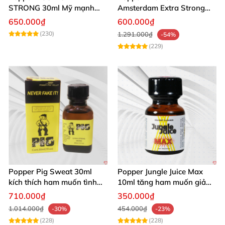
STRONG 30ml Mỹ mạnh
Amsterdam Extra Strong
nhất kích thích cực phê
30ml
650.000₫
600.000₫
(230)
1.291.000₫
-54%
(229)
Popper Pig Sweat 30ml
Popper Jungle Juice Max
kích thích ham muốn tình
10ml tăng ham muốn giảm
dục khoái cảm sâu cộng
đau quan hệ
710.000₫
350.000₫
đồng LGBT
1.014.000₫
454.000₫
-30%
-23%
(228)
(228)