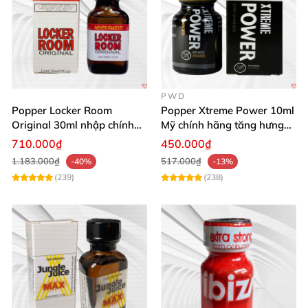
PWD
Popper Locker Room
Popper Xtreme Power 10ml
Original 30ml nhập chính
Mỹ chính hãng tăng hưng
hãng cảm giác cổ điển
phấn
710.000₫
450.000₫
1.183.000₫
517.000₫
-40%
-13%
(239)
(238)