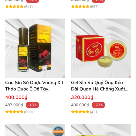
(641)
(637)
Cao Sìn Sú Dược Vương Xịt
Gel Sìn Sú Quý Ông Kéo
Thảo Dược Ê Đê Tây
Dài Quan Hệ Chống Xuất
Nguyên Hỗ Trợ Xuất Tinh
Tinh Sớm
400.000₫
320.000₫
Sớm
487.000₫
400.000₫
-18%
-20%
(600)
(421)