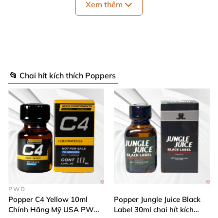
Xem thêm
bôi trơn
hoặc
bao cao su
để tăng thêm khoái
cảm
📂 Chai hít kích thích Poppers
PWD
Popper C4 Yellow 10ml
Popper Jungle Juice Black
Chính Hãng Mỹ USA PWD
Label 30ml chai hít kích