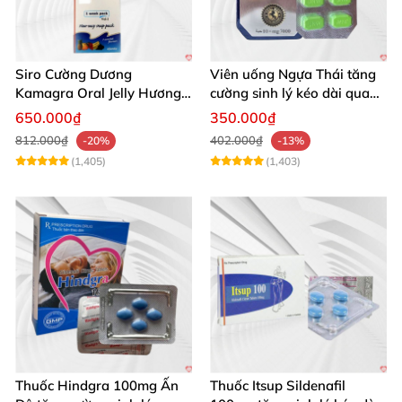
Siro Cường Dương
Viên uống Ngựa Thái tăng
Kamagra Oral Jelly Hương
cường sinh lý kéo dài quan
Trái Cây Một Hộp 7 Gói
hệ
650.000₫
350.000₫
100g
812.000₫
402.000₫
-20%
-13%
(1,405)
(1,403)
Thuốc Hindgra 100mg Ấn
Thuốc Itsup Sildenafil