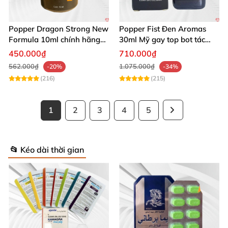
Popper Dragon Strong New
Popper Fist Đen Aromas
Formula 10ml chính hãng
30ml Mỹ gay top bot tác
Mỹ dành cho Top Bot
dụng mạnh
450.000₫
710.000₫
562.000₫
1.075.000₫
-20%
-34%
(216)
(215)
1
2
3
4
5
📂 Kéo dài thời gian