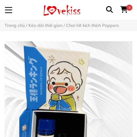
0
Trang chủ
/
Kéo dài thời gian
/
Chai hít kích thích Poppers