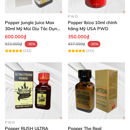
PWD
Popper Jungle Juice Max
Popper Ibiza 10ml chính
30ml Mỹ Mùi Dịu Tác Dụng
hãng Mỹ USA PWD
Nhanh Lâu Mê Mẩn
600.000₫
350.000₫
923.000₫
437.000₫
-35%
-20%
(232)
(231)
PWD
Popper RUSH ULTRA
Popper The Real