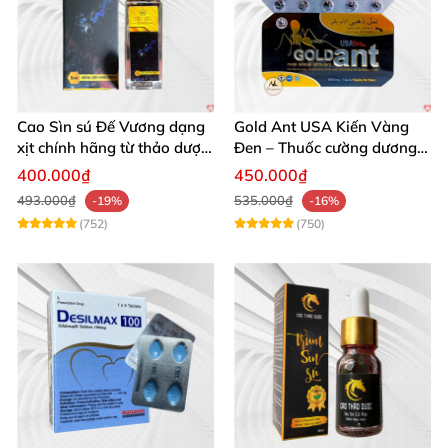
Cao Sìn sú Đế Vương dạng
Gold Ant USA Kiến Vàng
xịt chính hãng từ thảo dược
Đen – Thuốc cường dương
Ê Đê Việt Nam
tăng sinh lý nam mạnh
400.000₫
450.000₫
493.000₫
535.000₫
-19%
-16%
(752)
(750)