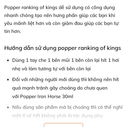
Popper ranking of kings
dễ sử dụng có công dụng
nhanh chóng tạo nên hưng phấn giúp
các bạn khi
yêu mãnh liệt hơn
và còn giảm đau giúp
các bạn tự
tin hơn.
Hướng dẫn sử dụng popper ranking of kings
Dùng 1 tay che 1 bên mũi 1 bên còn lại hít 1 hơi
nhẹ
và làm tương tự
với bên còn lại
Đối
với
những người mới dùng
thì không nên hít
quá mạnh tránh gây choáng do chưa quen
với Popper Iron Horse 30ml
Nếu dùng sản phẩm
mà bị choáng
thì
có thể nghỉ
một tí
sẽ hết không phải là tác dụng phụ
Trong
quá trình sử dụng popper ên kết hợp vs
gel