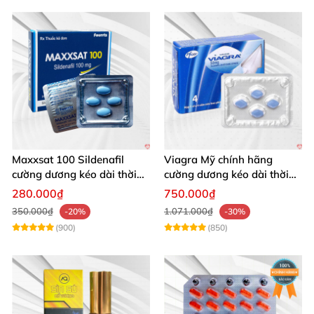
Maxxsat 100 Sildenafil
Viagra Mỹ chính hãng
cường dương kéo dài thời
cường dương kéo dài thời
gian cho nam
gian nhập khẩu
280.000₫
750.000₫
350.000₫
1.071.000₫
-20%
-30%
(900)
(850)