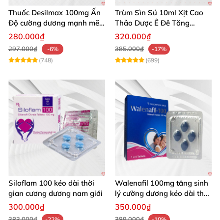
Thuốc Desilmax 100mg Ấn
Trùm Sìn Sú 10ml Xịt Cao
Độ cường dương mạnh mẽ
Thảo Dược Ê Đê Tăng
tăng sinh lý phái mạnh
Cường Sinh Lý
280.000₫
320.000₫
297.000₫
385.000₫
-6%
-17%
(748)
(699)
Siloflam 100 kéo dài thời
Walenafil 100mg tăng sinh
gian cương dương nam giới
lý cường dương kéo dài thời
gian
300.000₫
350.000₫
383.000₫
389.000₫
-22%
-10%