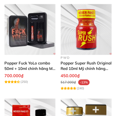
PWD
Popper Fuck YoLo combo
Popper Super Rush Original
50ml + 10ml chính hãng Mỹ
Red 10ml Mỹ chính hãng
tăng khoái cảm mạnh mẽ
PWD
700.000₫
450.000₫
an toàn
(250)
517.000₫
-13%
(240)