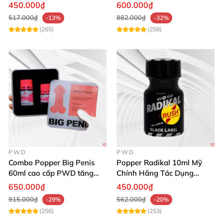
Cho Nam Nữ
thích ham muốn mạnh
450.000₫
600.000₫
517.000₫
882.000₫
-13%
-32%
(265)
(258)
PWD
PWD
Combo Popper Big Penis
Popper Radikal 10ml Mỹ
60ml cao cấp PWD tăng
Chính Hãng Tác Dụng
khoái cảm Top Bot
Mạnh Dịu Êm
650.000₫
450.000₫
915.000₫
562.000₫
-29%
-20%
(256)
(253)