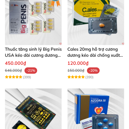
Thuốc tăng sinh lý Big Penis
Cales 20mg hỗ trợ cương
USA kéo dài cương dương
dương kéo dài chống xuất
chống xuất tinh sớm
tinh sớm thành phần
450.000₫
120.000₫
Tadalafil
646.000₫
150.000₫
-21%
-20%
(399)
(390)