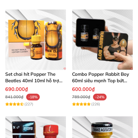
Set chai hít Popper The
Combo Popper Rabbit Boy
Beatles 40ml 10ml hỗ trợ
60ml siêu mạnh Top bứt
giãn nở hậu môn cho Top
phá giới hạn
690.000₫
600.000₫
Bot
841.000₫
789.000₫
-18%
-24%
(227)
(226)