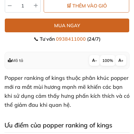
🛒 THÊM VÀO GIỎ
MUA NGAY
📞 Tư vấn
0938411000
(24/7)
Mô tả
−
100%
+
Popper ranking of kings
thuộc phân khúc
popper
mới ra mắt mùi hương mạnh mẽ khiến
các bạn
khi sử dụng cảm thấy hưng phấn kích thích
và
có
thể giảm đau khi quan hệ.
Ưu điểm
của popper ranking of kings