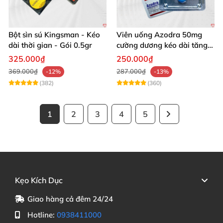
Bột sìn sú Kingsman - Kéo
Viên uống Azodra 50mg
dài thời gian - Gói 0.5gr
cường dương kéo dài tăng
sinh lý nam
325.000₫
250.000₫
369.000₫
287.000₫
-12%
-13%
(382)
(360)
1
2
3
4
5
Kẹo Kích Dục
Giao hàng cả đêm 24/24
Hotline:
0938411000