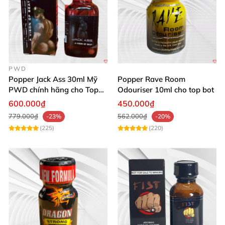
PWD
Popper Jack Ass 30ml Mỹ
Popper Rave Room
PWD chính hãng cho Top
Odouriser 10ml cho top bot
Bot
600.000₫
450.000₫
779.000₫
562.000₫
-23%
-20%
(225)
(220)