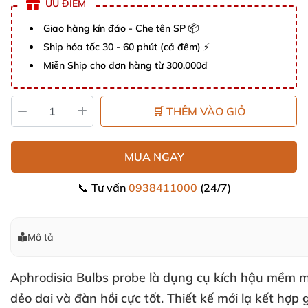
ƯU ĐIỂM
Giao hàng kín đáo - Che tên SP 📦
Ship hỏa tốc 30 - 60 phút (cả đêm) ⚡
Miễn Ship cho đơn hàng từ 300.000đ
🛒 THÊM VÀO GIỎ
MUA NGAY
📞 Tư vấn
0938411000
(24/7)
Mô tả
Aphrodisia Bulbs probe
là dụng cụ kích hậu mềm 
dẻo dai
và đàn hồi cực tốt
. Thiết kế mới lạ kết hợp