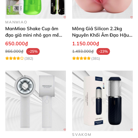
MANMIAO
ManMiao Shake Cup âm
Mông Giả Silicon 2.2kg
đạo giả mini nhỏ gọn mềm
Nguyên Khối Âm Đạo Hậu
mịn
Môn Siêu Thật
650.000₫
1.150.000₫
866.000₫
1.493.000₫
-25%
-23%
(382)
(381)
SVAKOM