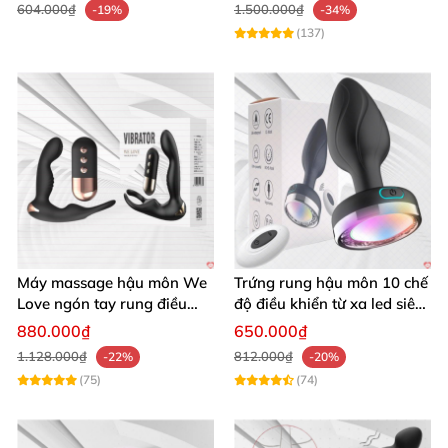
604.000₫
1.500.000₫
-19%
-34%
(137)
Máy massage hậu môn We
Trứng rung hậu môn 10 chế
Love ngón tay rung điều
độ điều khiển từ xa led siêu
khiển từ xa thoải mái cực
sướng
880.000₫
650.000₫
phê
1.128.000₫
812.000₫
-22%
-20%
(75)
(74)