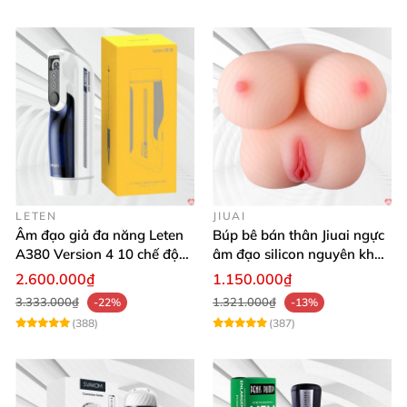
LETEN
JIUAI
Âm đạo giả đa năng Leten
Búp bê bán thân Jiuai ngực
A380 Version 4 10 chế độ
âm đạo silicon nguyên khối
bú mút sục
cao cấp
2.600.000₫
1.150.000₫
3.333.000₫
1.321.000₫
-22%
-13%
(388)
(387)