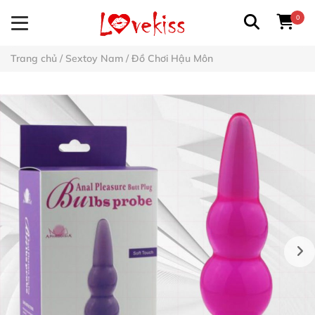
0
Trang chủ
/
Sextoy Nam
/
Đồ Chơi Hậu Môn