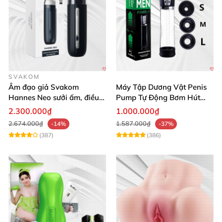
SVAKOM
Âm đạo giả Svakom
Máy Tập Dương Vật Penis
Hannes Neo sưởi ấm, điều
Pump Tự Động Bơm Hút
khiển app thông minh
Kích Thước Lớn
2.300.000₫
1.000.000₫
2.674.000₫
1.587.000₫
-14%
-37%
(387)
(386)