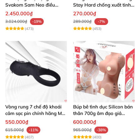
Svakom Sam Neo điều
Stay Hard chống xuất tinh
khiển app webcam cao cấp
sớm
2.450.000₫
270.000₫
3.024.000₫
289.000₫
-19%
-7%
(473)
(453)
Vòng rung 7 chế độ khoái
Búp bê tình dục Silicon bán
cảm sạc pin chính hãng Mỹ
thân 700g âm đạo giả
cực phê
nguyên khối giống thật
550.000₫
600.000₫
615.000₫
965.000₫
-11%
-38%
(407)
(400)