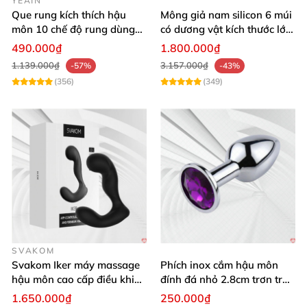
YEAIN
Que rung kích thích hậu
Mông giả nam silicon 6 múi
môn 10 chế độ rung dùng
có dương vật kích thước lớn
pin - Yeain Spot Teaser
cực thật
490.000₫
1.800.000₫
1.139.000₫
3.157.000₫
-57%
-43%
(356)
(349)
Bên cạnh đó
, đồ chơi tình dục này
cũng
rất an toàn
,
đ
đạt
tiêu chuẩn châu Âu là CE
và RoHS
đảm bảo sức kh
SVAKOM
Svakom Iker máy massage
Phích inox cắm hậu môn
hậu môn cao cấp điều khiển
đính đá nhỏ 2.8cm trơn tru
app
dễ sử dụng kích thích
1.650.000₫
250.000₫