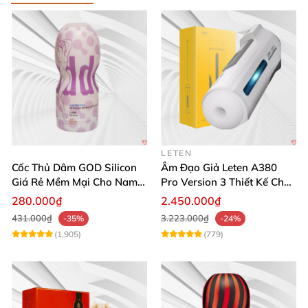
LETEN
Cốc Thủ Dâm GOD Silicon
Âm Đạo Giả Leten A380
Giá Rẻ Mềm Mại Cho Nam
Pro Version 3 Thiết Kế Chân
Giới
Thực
280.000₫
2.450.000₫
431.000₫
3.223.000₫
-35%
-24%
(1,905)
(779)