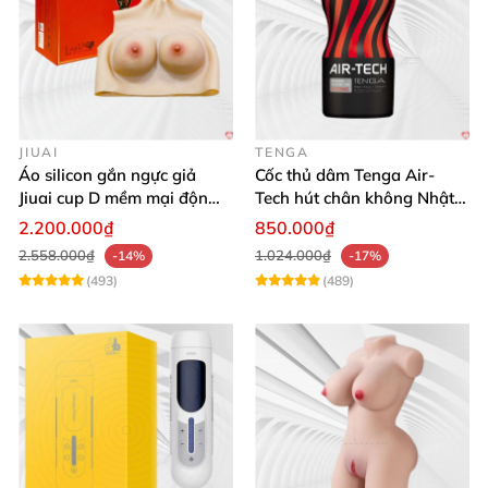
JIUAI
TENGA
Áo silicon gắn ngực giả
Cốc thủ dâm Tenga Air-
Jiuai cup D mềm mại độn
Tech hút chân không Nhật
ngực tự nhiên cho nam
Bản, silicone an toàn
2.200.000₫
850.000₫
2.558.000₫
1.024.000₫
-14%
-17%
(493)
(489)