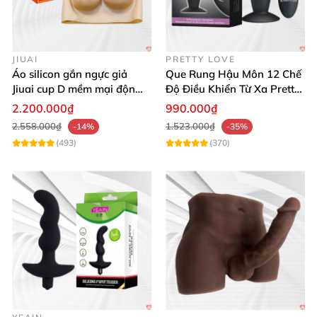
JIUAI
PRETTY LOVE
Áo silicon gắn ngực giả
Que Rung Hậu Môn 12 Chế
Jiuai cup D mềm mại độn
Độ Điều Khiển Từ Xa Pretty
ngực tự nhiên cho nam
Love
2.200.000₫
990.000₫
2.558.000₫
1.523.000₫
-14%
-35%
(493)
(370)