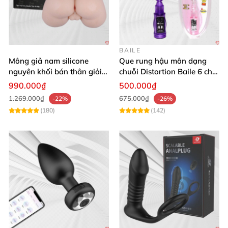
- Tránh dùng chung đồ chơi
nếu bạn chưa nắm
được tì
BAILE
Mông giả nam silicone
Que rung hậu môn dạng
nguyên khối bán thân giải
chuỗi Distortion Baile 6 chế
tỏa sinh lý cho nam giới
độ massage mạnh mẽ kích
990.000₫
500.000₫
thích
1.269.000₫
675.000₫
-22%
-26%
(180)
(142)