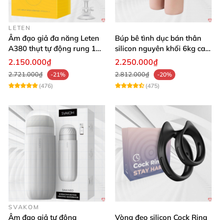
LETEN
Âm đạo giả đa năng Leten
Búp bê tình dục bán thân
A380 thụt tự động rung 10
silicon nguyên khối 6kg cao
chế độ
cấp giá rẻ
2.150.000₫
2.250.000₫
2.721.000₫
2.812.000₫
-21%
-20%
(476)
(475)
SVAKOM
Âm đạo giả tự động
Vòng đeo silicon Cock Ring