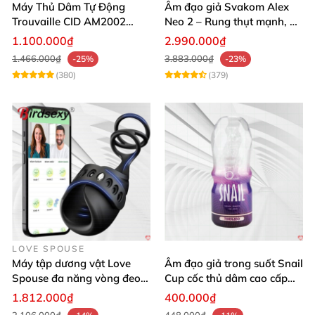
Máy Thủ Dâm Tự Động
Âm đạo giả Svakom Alex
Trouvaille CID AM2002
Neo 2 – Rung thụt mạnh, đa
Mạnh Mẽ Dễ Lên Đỉnh
năng, cải tiến mới
1.100.000₫
2.990.000₫
1.466.000₫
3.883.000₫
-25%
-23%
(380)
(379)
LOVE SPOUSE
Máy tập dương vật Love
Âm đạo giả trong suốt Snail
Spouse đa năng vòng đeo
Cup cốc thủ dâm cao cấp
điều khiển qua app tiện lợi
nam giới
1.812.000₫
400.000₫
2.106.000₫
448.000₫