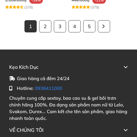
-14%
-11%
(378)
(378)
1
2
3
4
5
Kẹo Kích Dục
Giao hàng cả đêm 24/24
Hotline:
0938411000
Chuyên cung cấp sextoy, bao cao su & gel bôi trơn
chính hãng 100%. Đa dạng sản phẩm nam nữ từ Lelo,
Svakom, Durex... Cam kết che tên sản phẩm, giao hàng
nhanh toàn quốc.
VỀ CHÚNG TÔI