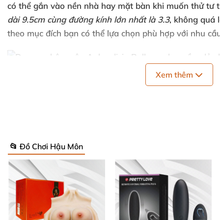
có thể gắn vào nền nhà hay mặt bàn khi muốn thử tư t
dài 9.5cm cùng đường kính lớn nhất là 3.3
, không
quá 
theo mục đích bạn
có thể lựa chọn phù hợp
với nhu cầ
Xem thêm
Chất liệu mềm mại
, an toàn
Phích cắm hậu Aphrodisia Bulbs probe
được làm từ sil
mại. Dụng cụ kích hậu có độ đàn hồi cực tốt
,
có thể uố
giữ
được hình dáng ban đầu
, thuận tiền cho bạn sử dụn
📂 Đồ Chơi Hậu Môn