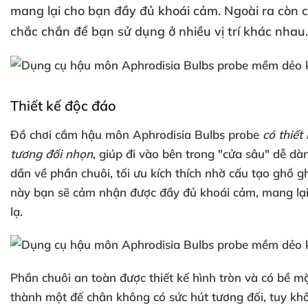
mang lại cho bạn đầy đủ khoái cảm
.
Ngoài ra còn 
chắc chắn
để bạn sử dụng ở nhiều vị trí khác nhau.
Thiết kế độc đáo
Đồ chơi cắm hậu môn Aphrodisia Bulbs probe
có thiết
tương đối nhọn
, giúp đi vào bên trong "cửa sâu" dễ dà
dần về phần chuôi
, tối ưu kích thích nhờ cấu tạo ghồ 
này bạn
sẽ cảm nhận
được đầy đủ khoái cảm
, mang lạ
lạ.
Phần chuôi an toàn
được thiết kế hình tròn
và có bề m
thành một đế chân không có sức hút
tương đối
, tuy k