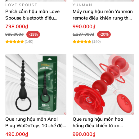
LOVE SPOUSE
YUNMAN
Phích cắm hậu môn Love
Máy rung hậu môn Yunman
Spouse bluetooth điều
remote điều khiển rung thụt
khiển từ xa kích thích tiện
êm ái
798.000₫
990.000₫
lợi
985.000₫
1.237.000₫
-19%
-20%
(140)
(140)
Que rung hậu môn Anal
Que rung hậu môn hoa
Plug WoDoToys 10 chế độ
hồng điều khiển từ xa
động mạnh gay
massage đa điểm kích thích
490.000₫
990.000₫