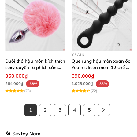
YEAIN
Đuôi thỏ hậu môn kích thích
Que rung hậu môn xoắn ốc
sexy quyến rũ phích cắm
Yeain silicon mềm 12 chế độ
kích thích
rung đa dạng
350.000₫
690.000₫
564.000₫
1.029.000₫
-38%
-33%
(73)
(72)
1
2
3
4
5
📂 Sextoy Nam