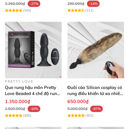
2.260.000₫
290.000₫
-27%
-14%
(340)
(311)
PRETTY LOVE
Que rung hậu môn Pretty
Đuôi cáo Silicon cosplay có
Love Beaded 4 chế độ rung
rung điều khiển từ xa nhiều
điều khiển từ xa
màu sắc
1.350.000₫
650.000₫
1.500.000₫
5.000.000₫
-10%
-87%
(306)
(302)