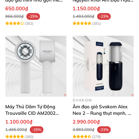
mịn
Môn Siêu Thật
650.000₫
1.150.000₫
866.000₫
1.493.000₫
-25%
-23%
(382)
(381)
SVAKOM
Máy Thủ Dâm Tự Động
Âm đạo giả Svakom Alex
Trouvaille CID AM2002
Neo 2 – Rung thụt mạnh, đa
Mạnh Mẽ Dễ Lên Đỉnh
năng, cải tiến mới
1.100.000₫
2.990.000₫
1.466.000₫
3.883.000₫
-25%
-23%
(380)
(379)