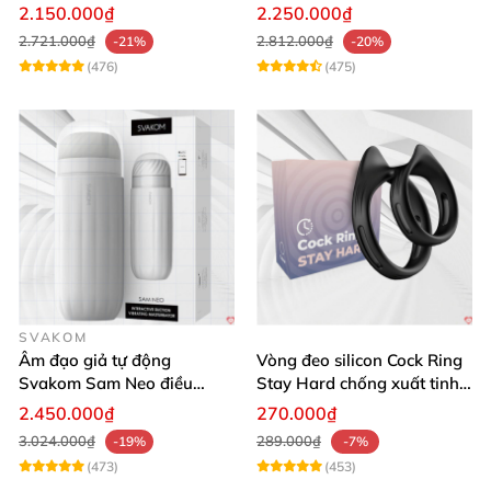
chế độ
cấp giá rẻ
2.150.000₫
2.250.000₫
2.721.000₫
2.812.000₫
-21%
-20%
(476)
(475)
SVAKOM
Âm đạo giả tự động
Vòng đeo silicon Cock Ring
Svakom Sam Neo điều
Stay Hard chống xuất tinh
khiển app webcam cao cấp
sớm
2.450.000₫
270.000₫
3.024.000₫
289.000₫
-19%
-7%
(473)
(453)