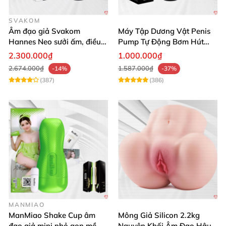
SVAKOM
Âm đạo giả Svakom
Máy Tập Dương Vật Penis
Hannes Neo sưởi ấm, điều
Pump Tự Động Bơm Hút
khiển app thông minh
Kích Thước Lớn
2.300.000₫
1.000.000₫
2.674.000₫
1.587.000₫
-14%
-37%
(387)
(386)
MANMIAO
ManMiao Shake Cup âm
Mông Giả Silicon 2.2kg
đạo giả mini nhỏ gọn mềm
Nguyên Khối Âm Đạo Hậu