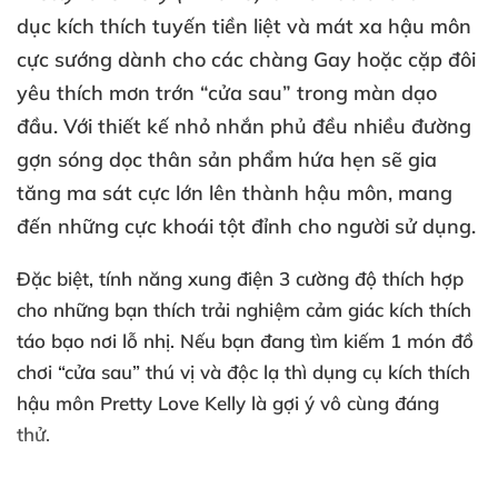
dục kích thích tuyến tiền liệt
và mát xa hậu môn
cực sướng dành cho
các chàng Gay
hoặc cặp đôi
yêu thích mơn trớn “cửa sau” trong màn dạo
đầu
. Với thiết kế nhỏ nhắn phủ đều nhiều đường
gợn sóng dọc thân sản phẩm hứa hẹn
sẽ gia
tăng ma sát cực lớn lên thành hậu môn
, mang
đến
những cực khoái tột đỉnh cho người sử dụng.
Đặc biệt
, tính năng xung điện 3 cường độ thích hợp
cho
những bạn thích trải nghiệm cảm giác kích thích
táo bạo nơi lỗ nhị
.
Nếu bạn đang tìm kiếm 1 món đồ
chơi “cửa sau” thú vị
và độc lạ
thì dụng cụ kích thích
hậu môn Pretty Love Kelly là gợi ý vô cùng đáng
thử.