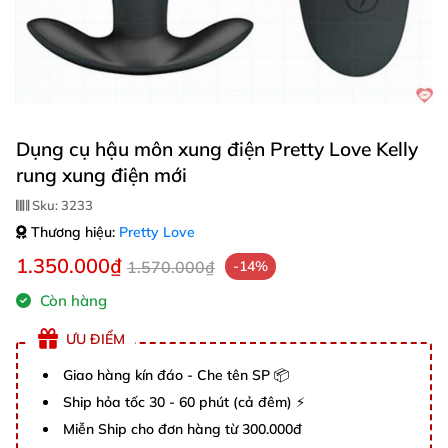
Dụng cụ hậu môn xung điện Pretty Love Kelly
rung xung điện mới
Sku:
3233
Thương hiệu:
Pretty Love
1.350.000₫
1.570.000₫
-14%
Còn hàng
ƯU ĐIỂM
Giao hàng kín đáo - Che tên SP 📦
Ship hỏa tốc 30 - 60 phút (cả đêm) ⚡
Miễn Ship cho đơn hàng từ 300.000đ