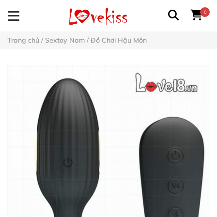
0
Trang chủ
/
Sextoy Nam
/
Đồ Chơi Hậu Môn