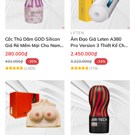
LETEN
Cốc Thủ Dâm GOD Silicon
Âm Đạo Giả Leten A380
Giá Rẻ Mềm Mại Cho Nam
Pro Version 3 Thiết Kế Chân
Giới
Thực
280.000₫
2.450.000₫
431.000₫
3.223.000₫
-35%
-24%
(1,905)
(779)