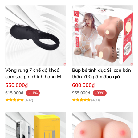
Vòng rung 7 chế độ khoái
Búp bê tình dục Silicon bán
cảm sạc pin chính hãng Mỹ
thân 700g âm đạo giả
cực phê
nguyên khối giống thật
550.000₫
600.000₫
615.000₫
965.000₫
-11%
-38%
(407)
(400)