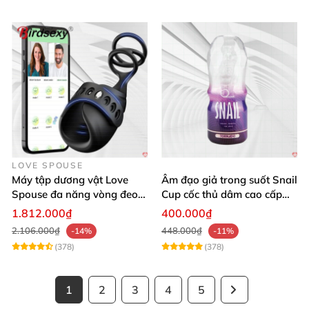
LOVE SPOUSE
Máy tập dương vật Love
Âm đạo giả trong suốt Snail
Spouse đa năng vòng đeo
Cup cốc thủ dâm cao cấp
điều khiển qua app tiện lợi
nam giới
1.812.000₫
400.000₫
2.106.000₫
448.000₫
-14%
-11%
(378)
(378)
1
2
3
4
5