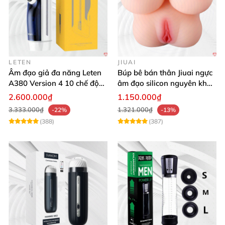
LETEN
JIUAI
Âm đạo giả đa năng Leten
Búp bê bán thân Jiuai ngực
A380 Version 4 10 chế độ
âm đạo silicon nguyên khối
bú mút sục
cao cấp
2.600.000₫
1.150.000₫
3.333.000₫
1.321.000₫
-22%
-13%
(388)
(387)