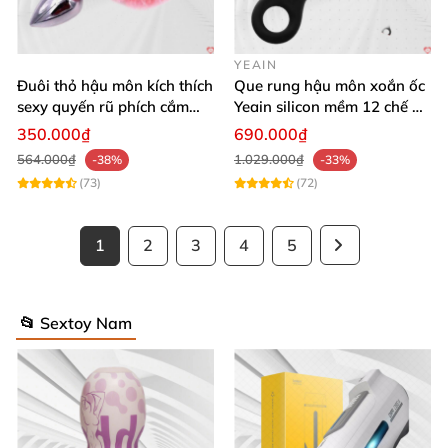
YEAIN
Đuôi thỏ hậu môn kích thích
Que rung hậu môn xoắn ốc
sexy quyến rũ phích cắm
Yeain silicon mềm 12 chế độ
kích thích
rung đa dạng
350.000₫
690.000₫
564.000₫
1.029.000₫
-38%
-33%
(73)
(72)
1
2
3
4
5
📂 Sextoy Nam