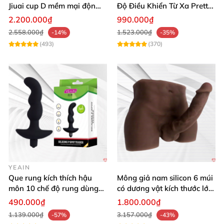
Jiuai cup D mềm mại độn
Độ Điều Khiển Từ Xa Pretty
Màu sắc: Đen
ngực tự nhiên cho nam
Love
2.200.000₫
990.000₫
Kích thước phích cắm: 34mm x 58mm x 92mm
2.558.000₫
1.523.000₫
-14%
-35%
(493)
(370)
Cường độ xung điện: 3
Chế độ rung: 7
Chống thấm nước: Có
Remote điều khiển: Có
Pin: Sử dụng sạc USB
Thương hiệu: Pretty Love
YEAIN
Que rung kích thích hậu
Mông giả nam silicon 6 múi
môn 10 chế độ rung dùng
có dương vật kích thước lớn
Xuất xứ: HongKong
pin - Yeain Spot Teaser
cực thật
490.000₫
1.800.000₫
1.139.000₫
3.157.000₫
-57%
-43%