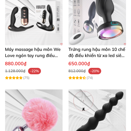
Máy massage hậu môn We
Trứng rung hậu môn 10 chế
Love ngón tay rung điều
độ điều khiển từ xa led siêu
khiển từ xa thoải mái cực
sướng
880.000₫
650.000₫
phê
1.128.000₫
812.000₫
-22%
-20%
(75)
(74)